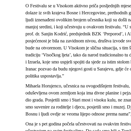
O Festivalu se u Visokom aktivno priča posljednjih mjesec 
dolaze iz svih krajeva Bosne i Hercegovine, prethodnih go
ljudi iznenađeni ovolikim brojem učesnika koji su došli na 
manjoj sredini, i koji učestvuju u ovakvom festivalu. “U s
prof. dr. Sanjin Kodrić, predsjednik BZK ‘Preporod’, i Aki
posjećenost je bila na zavidnom nivou, društva izvode sv
bude na otvorenom. U Visokom je slična situacija, s tim 
tradiciju ‘Visočkog ljeta’, tako da narod tradicionalno tu
i Izraela, koje smo uspjeli spojiti da sjede za istim stolo
Iranac pozvao da budu njegovi gosti u Sarajevu, gdje će o
politika uspostavlja.”
Mihaela Horujenco, učesnica na ovogodišnjem festivalu, d
oduševljena ovom zemljom koja ima divne planine i pejza
dio grada. Posjetili smo i Stari most i visoku kulu, ne zna
smo suvenire za roditelje i djecu, posjetili smo i muzej. D
Bosnu i ljudi ovdje se veoma lijepo odnose prema nama”,
Ona je s pet godina počela učestvovati na ovakvim festiva
učestvujem na ovim festivalima. Do sada smo bili u Turs