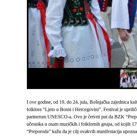
I ove godine, od 19. do 24. jula, Bošnjačka zajednica ku
folklora “Ljeto u Bosni i Hercegovini”. Festival je upril
partnerom UNESCO-a. Ovo je četvrti put da BZK “Preporo
učesnika u osam muzičkih i folklornih grupa, od kojih 170
“Preporoda” kažu da je cilj ovakvih manifestacija upozn