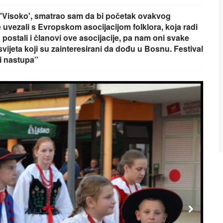
'Visoko', smatrao sam da bi početak ovakvog
 uvezali s Evropskom asocijacijom folklora, koja radi
tali i članovi ove asocijacije, pa nam oni svake
svijeta koji su zainteresirani da dođu u Bosnu. Festival
ri nastupa”