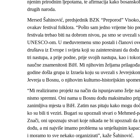
njenim prirodnim ljepotama, te afirmacija kako bosanskohe
drugih naroda.
Mersed Šahinović, predsjednik BZK “Preporod” Visoko, is
ovakav festival folklora. “Pošto sam jedno vrijeme bio
festivala trebao biti na dobrom nivou, pa smo se uvezali 
UNESCO-om. U međuvremenu smo postali i članovi ove as
društava iz Evrope i svijeta koji su zainteresirani da dođ
tri nastupa, a prije podne, prije svojih nastupa, kao i to
naučne znamenitosti BiH. Mi njihovim željama prilagođav
godine došla grupa iz Izraela koju su uvezali s Jevrejsk
Jevreja u Bosnu, o njihovim kulturno-historijskim spome
“Mi realiziramo projekt na način da ispunjavamo želje naš
nismo spremni. Oni nama u Bosnu dođu maksimalno priprem
zanimljiva mjesta u BiH. Zatim nas pitaju kako mogu doći 
ko su bili ti veziri. Bugari su upoznali stvari o Mehmed-paš
Znači, oni upoznaju stvari koje nikada ne bi upoznali da
dođu, a mi najviše imamo problema sa smještajnim kapacit
i moramo to sve nekako organizirati”, kaže Šahinović.