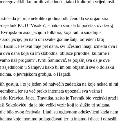
rcegovačkih kulturnih vrijednosti, tako i kulturnih vrijednosti
tiče da je prije nekoliko godina odlučeno da se organizira
 predsjednik KUD ‘Visoko’, smatrao sam da bi početak ovakvog
s Evropskom asocijacijom folklora, koja radi u saradnji s
ocijacije, pa nam oni svake godine šalju određeni broj
u u Bosnu. Festival traje pet dana, svi učesnici imaju između dva i
kom dva dana koja su im slobodna, obilaze prirodne, kulturne i
amo naš program”, tvrdi Šahinović, te pojašnjava da je ove
om zajednicom u Sarajevu kako bi im oni objasnili sve o dolasku
nicima, o jevrejskom groblju, o Hagadi.
ih gostiju, i to je jedan od najvećih zadataka na koje nekad ni mi
ljeni, jer su već preko interneta upoznali sva važna i
do Kravica, Jajca, Travnika, zašto je Travnik bio vezirski grad i
i Sokoloviću, da je bio veliki vezir koji je služio tri sultana.
 nije bilo ovog festivala. Ljudi su uglavnom oduševljeni kada nam
etima koje moramo prilagođavati jer tu imamo i djece i odraslih