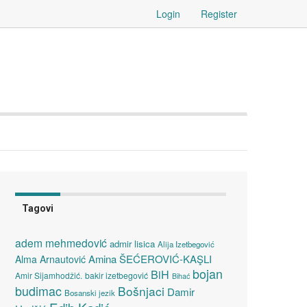
Login
Register
Tagovi
adem mehmedović
admir lisica
Alija Izetbegović
Amina ŠEĆEROVIĆ-KAŞLI
Alma Arnautović
bojan
BiH
Amir Sijamhodžić.
bakir izetbegović
Bihać
budimac
Bošnjaci
Damir
Bosanski jezik