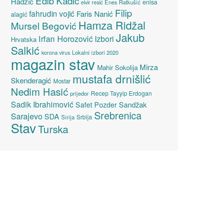
Edib Kadić
Hadžić
enisa
elvir resić
Enes Ratkušić
Filip
fahrudin vojić
Faris Nanić
alagić
Hamza Ridžal
Mursel Begović
Jakub
Irfan Horozović
Izbori
Hrvatska
Salkić
Lokalni izbori 2020
korona virus
magazin stav
Mirza
Mahir Sokolija
mustafa drnišlić
Skenderagić
Mostar
Nedim Hasić
Recep Tayyip Erdogan
prijedor
Sadik Ibrahimović
Sandžak
Safet Pozder
Srebrenica
Sarajevo
SDA
Srbija
Sirija
Stav
Turska