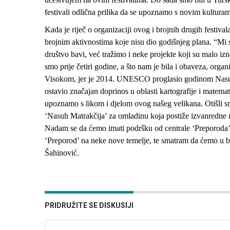
festivali odlična prilika da se upoznamo s novim kulturam
Kada je riječ o organizaciji ovog i brojnih drugih festiv
brojnim aktivnostima koje nisu dio godišnjeg plana. “Mi
društvo bavi, već tražimo i neke projekte koji su malo iz
smo prije četiri godine, a što nam je bila i obaveza, orga
Visokom, jer je 2014. UNESCO proglasio godinom Nasuh
ostavio značajan doprinos u oblasti kartografije i matem
upoznamo s likom i djelom ovog našeg velikana. Otišli 
‘Nasuh Matrakčija’ za omladinu koja postiže izvanredne 
Nadam se da ćemo imati podršku od centrale ‘Preporoda’ 
‘Preporod’ na neke nove temelje, te smatram da ćemo u b
Šahinović.
PRIDRUŽITE SE DISKUSIJI