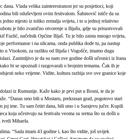
dana. Vlada velika zainteresiranost jer su posjetioci, koji
dina bili oduševljeni ovim festivalom. Šahinović ističe da su
jedno mjesto iz toliko zemalja svijeta, i to u jednoj relativno
ubotu je bilo zvanično otvorenje u Ilijašu, gdje su prisustvovali
f Fazlić, načelnik Općine Ilijaš. Tu je bilo zaista mnogo svijeta,
oje performanse i na ulicama, onda publika dođe tu, pa nastup
što u Visokom, za razliku od Ilijaša i Vogošće, imamo dugu
 dolazi. Zanimljivo je da su nam ove godine došli učesnici iz Irana
m kako bi se upoznali i razgovarali o brojnim temama. Čak ih je
dsjesti neko vrijeme. Vidite, kultura razbija sve ove granice koje
olazi iz Rumunije. Kaže kako je prvi put u Bosni, te da je
že. “Danas smo bili u Mostaru, prekrasan grad, pogotovo stari
m joj ime. Tu sam četiri dana, bili smo i u Sarajevu jučer. Kupili
jeca koja učestvuju na festivalu veoma su sretna što su došli u
 tvrdi Mihaela.
lima. “Sada imam 43 godine i, kao što vidite, još uvijek
koj, Crnoj Gori, Hrvatskoj i Grčkoj. Smatram da su ovakvi