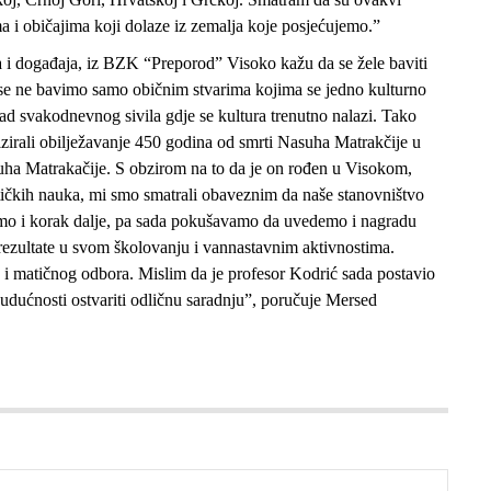
a i običajima koji dolaze iz zemalja koje posjećujemo.”
ala i događaja, iz BZK “Preporod” Visoko kažu da se žele baviti
 se ne bavimo samo običnim stvarima kojima se jedno kulturno
nad svakodnevnog sivila gdje se kultura trenutno nalazi. Tako
nizirali obilježavanje 450 godina od smrti Nasuha Matrakčije u
a Matrakačije. S obzirom na to da je on rođen u Visokom,
atičkih nauka, mi smo smatrali obaveznim da naše stanovništvo
smo i korak dalje, pa sada pokušavamo da uvedemo i nagradu
rezultate u svom školovanju i vannastavnim aktivnostima.
i matičnog odbora. Mislim da je profesor Kodrić sada postavio
udućnosti ostvariti odličnu saradnju”, poručuje Mersed