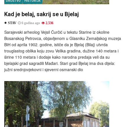
DRUŠTVO
HISTORIJA
Kad je belaj, sakrij se u Bjelaj
STAV
6 godina ago
2.536
Sarajevski arheolog Vejsil Ćurčić u tekstu Starine iz okoline
Bosanskog Petrovca, objavljenom u Glasniku Zemaljskog muzeja
BiH od aprila 1902. godine, ističe da je Bjelaj (Bilaj) utvrda
trouglastog oblika koju zovu Velika gradina, dužine 140 metara i
širine 110 metara i dodaje kako narodna predaja veli da su
bjelajski grad sagradili Mađari. Stari grad Bjelaj ima dva dijela:
južni srednjovjekovni i sjeverni osmanski dio