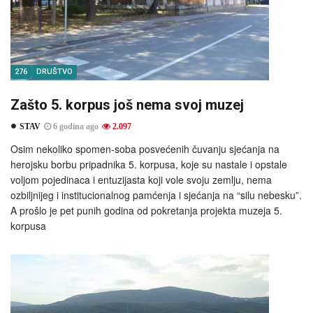
276
DRUŠTVO
Zašto 5. korpus još nema svoj muzej
STAV
6 godina ago
2.097
Osim nekoliko spomen-soba posvećenih čuvanju sjećanja na
herojsku borbu pripadnika 5. korpusa, koje su nastale i opstale
voljom pojedinaca i entuzijasta koji vole svoju zemlju, nema
ozbiljnijeg i institucionalnog pamćenja i sjećanja na “silu nebesku”.
A prošlo je pet punih godina od pokretanja projekta muzeja 5.
korpusa