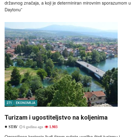
državnog značaja, a koji je determiniran mirovnim sporazumom u
Daytonu”
271
EKONOMIJA
Turizam i ugostiteljstvo na koljenima
STAV
6 godina ago
1.903
Ograničeno kretanje ljudi širom svijeta uveliko šteti turizmu i