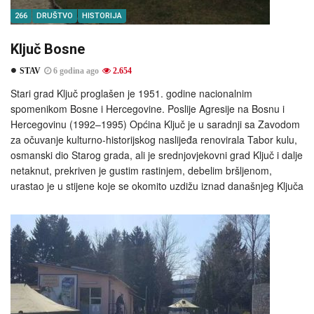
266
DRUŠTVO
HISTORIJA
Ključ Bosne
STAV
6 godina ago
2.654
Stari grad Ključ proglašen je 1951. godine nacionalnim
spomenikom Bosne i Hercegovine. Poslije Agresije na Bosnu i
Hercegovinu (1992–1995) Općina Ključ je u saradnji sa Zavodom
za očuvanje kulturno-historijskog naslijeđa renovirala Tabor kulu,
osmanski dio Starog grada, ali je srednjovjekovni grad Ključ i dalje
netaknut, prekriven je gustim rastinjem, debelim bršljenom,
urastao je u stijene koje se okomito uzdižu iznad današnjeg Ključa