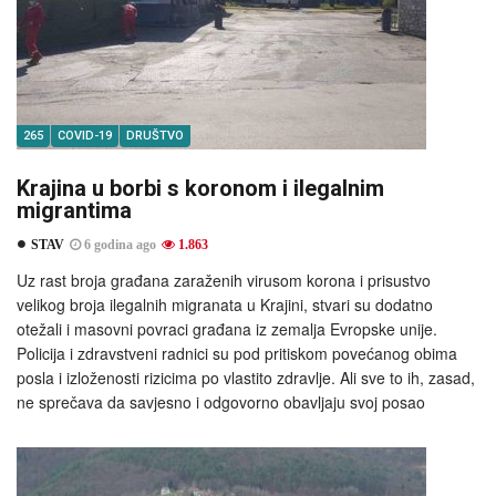
265
COVID-19
DRUŠTVO
Krajina u borbi s koronom i ilegalnim
migrantima
STAV
6 godina ago
1.863
Uz rast broja građana zaraženih virusom korona i prisustvo
velikog broja ilegalnih migranata u Krajini, stvari su dodatno
otežali i masovni povraci građana iz zemalja Evropske unije.
Policija i zdravstveni radnici su pod pritiskom povećanog obima
posla i izloženosti rizicima po vlastito zdravlje. Ali sve to ih, zasad,
ne sprečava da savjesno i odgovorno obavljaju svoj posao