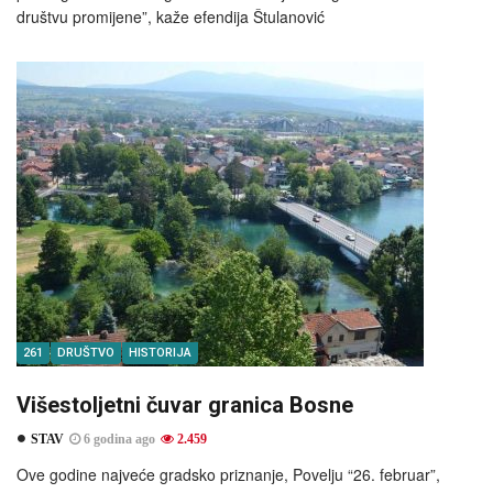
društvu promijene”, kaže efendija Štulanović
261
DRUŠTVO
HISTORIJA
Višestoljetni čuvar granica Bosne
STAV
6 godina ago
2.459
Ove godine najveće gradsko priznanje, Povelju “26. februar”,