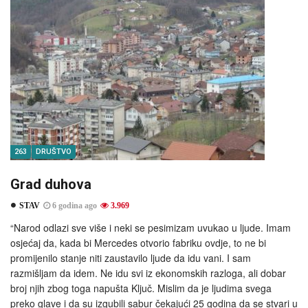
263
DRUŠTVO
Grad duhova
STAV
6 godina ago
3.969
“Narod odlazi sve više i neki se pesimizam uvukao u ljude. Imam
osjećaj da, kada bi Mercedes otvorio fabriku ovdje, to ne bi
promijenilo stanje niti zaustavilo ljude da idu vani. I sam
razmišljam da idem. Ne idu svi iz ekonomskih razloga, ali dobar
broj njih zbog toga napušta Ključ. Mislim da je ljudima svega
preko glave i da su izgubili sabur čekajući 25 godina da se stvari u