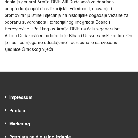
dobio je general Armije RBiH Atif Dudaković za doprinos
unapređenju općih i civilizacijskih vrijednosti, očuvanju i
promoviranju istine i sjećanja na historijske događaje vezane za
odbranu suvereniteta i teritorijalnog integriteta Bosne i
Hercegovine. “Peti korpus Armije RBiH na čelu s generalom
Atifom Dudakovićem odbranio je Bihać i Unsko-sanski kanton. On
je naš i od njega ne odustajemo”, poručeno je sa svečane
sjednice Gradskog vijeća
Impressum
Prodaja
Marketing
Pretplata na digitalno izdanje