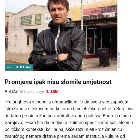
272
KULTURA
Promjene ipak nisu slomile umjetnost
STAV
6 godina ago
2.867
“Fulbrightova stipendija omogućila mi je da svoja već započeta
istraživanja s fokusom na kulturne i umjetničke prakse u Sarajevu
dodatno proširim koristeći detroitsku perspektivu. Kada je riječ o
Sarajevu, rekao bih da je riječ o iznimno specifičnom socijalnom i
političkom kontekstu koji je najlakše razumjeti kroz činjenicu
zvaničnog nemara države prema sedam institucija kulture od