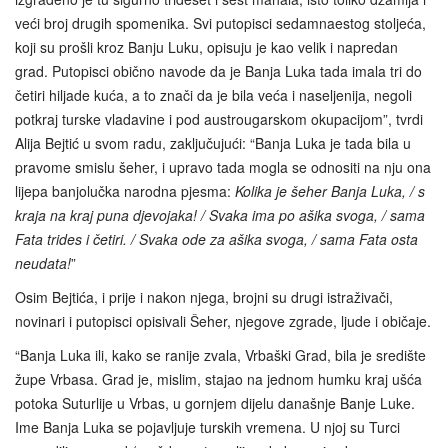
veći broj drugih spomenika. Svi putopisci sedamnaestog stoljeća,
koji su prošli kroz Banju Luku, opisuju je kao velik i napredan
grad. Putopisci obično navode da je Banja Luka tada imala tri do
četiri hiljade kuća, a to znači da je bila veća i naseljenija, negoli
potkraj turske vladavine i pod austrougarskom okupacijom”, tvrdi
Alija Bejtić u svom radu, zaključujući: “Banja Luka je tada bila u
pravome smislu šeher, i upravo tada mogla se odnositi na nju ona
lijepa banjolučka narodna pjesma:
Kolika je šeher Banja Luka, / s
kraja na kraj puna djevojaka! / Svaka ima po ašika svoga, / sama
Fata trides i četiri. / Svaka ode za ašika svoga, / sama Fata osta
neudata!
”
Osim Bejtića, i prije i nakon njega, brojni su drugi istraživači,
novinari i putopisci opisivali Šeher, njegove zgrade, ljude i običaje.
“Banja Luka ili, kako se ranije zvala, Vrbaški Grad, bila je središte
župe Vrbasa. Grad je, mislim, stajao na jednom humku kraj ušća
potoka Suturlije u Vrbas, u gornjem dijelu današnje Banje Luke.
Ime Banja Luka se pojavljuje turskih vremena. U njoj su Turci