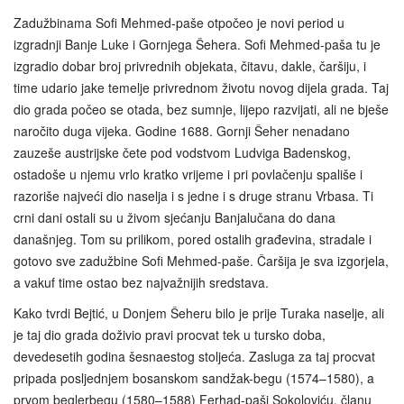
Zadužbinama Sofi Mehmed-paše otpočeo je novi period u
izgradnji Banje Luke i Gornjega Šehera. Sofi Mehmed-paša tu je
izgradio dobar broj privrednih objekata, čitavu, dakle, čaršiju, i
time udario jake temelje privrednom životu novog dijela grada. Taj
dio grada počeo se otada, bez sumnje, lijepo razvijati, ali ne bješe
naročito duga vijeka. Godine 1688. Gornji Šeher nenadano
zauzeše austrijske čete pod vodstvom Ludviga Badenskog,
ostadoše u njemu vrlo kratko vrijeme i pri povlačenju spališe i
razoriše najveći dio naselja i s jedne i s druge stranu Vrbasa. Ti
crni dani ostali su u živom sjećanju Banjalučana do dana
današnjeg. Tom su prilikom, pored ostalih građevina, stradale i
gotovo sve zadužbine Sofi Mehmed-paše. Čaršija je sva izgorjela,
a vakuf time ostao bez najvažnijih sredstava.
Kako tvrdi Bejtić, u Donjem Šeheru bilo je prije Turaka naselje, ali
je taj dio grada doživio pravi procvat tek u tursko doba,
devedesetih godina šesnaestog stoljeća. Zasluga za taj procvat
pripada posljednjem bosanskom sandžak-begu (1574–1580), a
prvom beglerbegu (1580–1588) Ferhad-paši Sokoloviću, članu