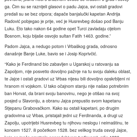
ga. Čim su se raznijeli glasovi o padu Jajca, svi ostali gradovi
predali su se bez otpora; dapače banjalučki kapetan Andrija
Radović pobjegao je prije, već je Husrevbeg došao pod Banju
Luku. Eto tako nakon 64 godine opet Turci zavladaju cijelom
Bosnom, koju bijaše osvojio sultan Fatih 1463. godine.”
Padom Jajca, a nedugo potom i Vrbaškog grada, odnosno
današnje Banje Luke, bavio se i Josip Koprivčić.
“Kako je Ferdinand bio zabavljen u Ugarskoj u ratovanju sa
Zapoljom, nije posvetio dovoljno pažnje na tu svoju daleku oblast,
te Jajce i ostali gradovi uz Vrbas nijesu bili dovoljno opskrbljeni ni
hranom ni vojskom. U tako očajnom stanju nije našao potrebnim
ban Horvat, da brani svoju banovinu, nego je otišao na svoj
posjed u Slavoniju, a obranu Jajca prepustio svom kapetanu
Stjepanu Grabovačkom. Kako su ostali kapetani, po drugim
gradovima uz Vrbas, pristajali jedni uz Ferdinanda, a drugi uz
Zapolju, upotrijebi Husrevbeg tu njihovu neslogu i neimaštinu, te
koncem 1527. ili početkom 1528. bez velikog truda osvoji Jajce,