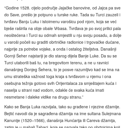
“Godine 1528. cijelo područje Jajačke banovine, od Jajca pa sve
do Save, prešlo je potpuno u turske ruke. Tada su Turci zauzeli i
tvrđavu Banju Luku i istoimenu varošicu pod njom, koja se već
bješe raširila na obje obale Vrbasa. Tvrđava je po svoj prilici pala
neoštećena i Turci su odmah smjestili u nju svoju posadu, a dolje
u varoši počeli su graditi obrtničke radionice i trgovačke dućane,
najprije za potrebe vojske, a onda i ostalog žiteljstva. Današnji
Gornji Šeher najstariji je dio starog dijela Banje Luke. Da su se
Turci utaborili baš tu, na bregovitom terenu, a ne u ravnici
današnjeg Donjeg Šehera, to je posve razumljivo kad se ima na
umu strateška važnost toga kraja s tvrđavom u njemu i ona
osebujna težnja gotovo svih Orijentalaca za smještajem kuća i
naselja u strani nad vodom, odakle će svaka kuća imati
nesmetane i daleke vidike na drugu stranu.”
Kako se Banja Luka razvijala, tako su građene i njezine džamije.
Bejtić navodi da je sagrađena džamija na ime sultana Sulejmana
Kanunije (1520–1566), današnja Hunćarija ili Careva džamija,
zatim je u mahali Tabaci, koja se nazvala tako po obrtnicima koji