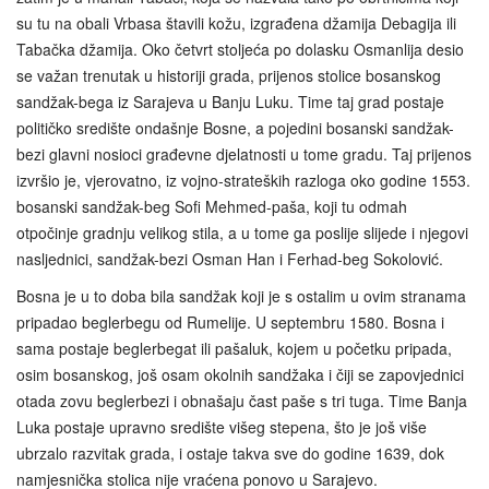
su tu na obali Vrbasa štavili kožu, izgrađena džamija Debagija ili
Tabačka džamija. Oko četvrt stoljeća po dolasku Osmanlija desio
se važan trenutak u historiji grada, prijenos stolice bosanskog
sandžak-bega iz Sarajeva u Banju Luku. Time taj grad postaje
političko središte ondašnje Bosne, a pojedini bosanski sandžak-
bezi glavni nosioci građevne djelatnosti u tome gradu. Taj prijenos
izvršio je, vjerovatno, iz vojno‑strateških razloga oko godine 1553.
bosanski sandžak-beg Sofi Mehmed-paša, koji tu odmah
otpočinje gradnju velikog stila, a u tome ga poslije slijede i njegovi
nasljednici, sandžak-bezi Osman Han i Ferhad-beg Sokolović.
Bosna je u to doba bila sandžak koji je s ostalim u ovim stranama
pripadao beglerbegu od Rumelije. U septembru 1580. Bosna i
sama postaje beglerbegat ili pašaluk, kojem u početku pripada,
osim bosanskog, još osam okolnih sandžaka i čiji se zapovjednici
otada zovu beglerbezi i obnašaju čast paše s tri tuga. Time Banja
Luka postaje upravno središte višeg stepena, što je još više
ubrzalo razvitak grada, i ostaje takva sve do godine 1639, dok
namjesnička stolica nije vraćena ponovo u Sarajevo.