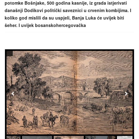
potomke Bošnjake, 500 godina kasnije, iz grada istjerivati
današnji Dodikovi politički saveznici u crvenim kombijima. I
koliko god mislili da su uspjeli, Banja Luka će uvijek biti
šeher. I uvijek bosanskohercegovačka