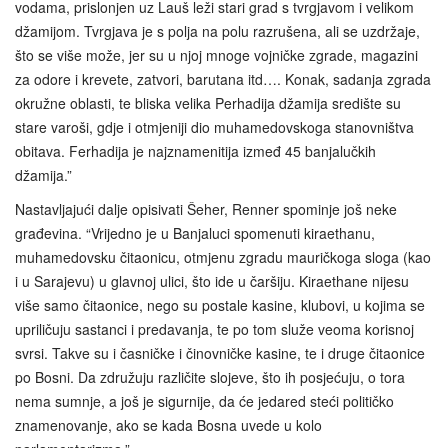
vodama, prislonjen uz Lauš leži stari grad s tvrgjavom i velikom
džamijom. Tvrgjava je s polja na polu razrušena, ali se uzdržaje,
što se više može, jer su u njoj mnoge vojničke zgrade, magazini
za odore i krevete, zatvori, barutana itd…. Konak, sadanja zgrada
okružne oblasti, te bliska velika Perhadija džamija središte su
stare varoši, gdje i otmjeniji dio muhamedovskoga stanovništva
obitava. Ferhadija je najznamenitija izmeđ 45 banjalučkih
džamija.”
Nastavljajući dalje opisivati Šeher, Renner spominje još neke
građevina. “Vrijedno je u Banjaluci spomenuti kiraethanu,
muhamedovsku čitaonicu, otmjenu zgradu mauričkoga sloga (kao
i u Sarajevu) u glavnoj ulici, što ide u čaršiju. Kiraethane nijesu
više samo čitaonice, nego su postale kasine, klubovi, u kojima se
upriličuju sastanci i predavanja, te po tom služe veoma korisnoj
svrsi. Takve su i časničke i činovničke kasine, te i druge čitaonice
po Bosni. Da združuju različite slojeve, što ih posjećuju, o tora
nema sumnje, a još je sigurnije, da će jedared steći političko
znamenovanje, ako se kada Bosna uvede u kolo