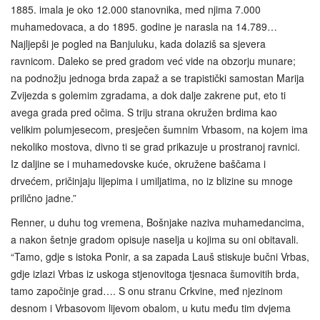
1885. imala je oko 12.000 stanovnika, med njima 7.000
muhamedovaca, a do 1895. godine je narasla na 14.789…
Najljepši je pogled na Banjuluku, kada dolaziš sa sjevera
ravnicom. Daleko se pred gradom već vide na obzorju munare;
na podnožju jednoga brda zapaž a se trapistički samostan Marija
Zvijezda s golemim zgradama, a dok dalje zakrene put, eto ti
avega grada pred očima. S triju strana okružen brdima kao
velikim polumjesecom, presječen šumnim Vrbasom, na kojem ima
nekoliko mostova, divno ti se grad prikazuje u prostranoj ravnici.
Iz daljine se i muhamedovske kuće, okružene baščama i
drvećem, pričinjaju lijepima i umiljatima, no iz blizine su mnoge
prilično jadne.”
Renner, u duhu tog vremena, Bošnjake naziva muhamedancima,
a nakon šetnje gradom opisuje naselja u kojima su oni obitavali.
“Tamo, gdje s istoka Ponir, a sa zapada Lauš stiskuje bučni Vrbas,
gdje izlazi Vrbas iz uskoga stjenovitoga tjesnaca šumovitih brda,
tamo započinje grad…. S onu stranu Crkvine, međ njezinom
desnom i Vrbasovom lijevom obalom, u kutu među tim dvjema