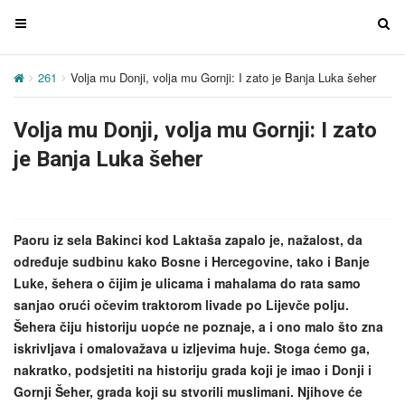
T
T
o
o
g
g
261
Volja mu Donji, volja mu Gornji: I zato je Banja Luka šeher
g
g
l
l
Volja mu Donji, volja mu Gornji: I zato
e
e
n
n
je Banja Luka šeher
a
a
v
v
i
i
g
g
Paoru iz sela Bakinci kod Laktaša zapalo je, nažalost, da
a
a
određuje sudbinu kako Bosne i Hercegovine, tako i Banje
t
t
Luke, šehera o čijim je ulicama i mahalama do rata samo
i
i
sanjao orući očevim traktorom livade po Lijevče polju.
o
o
Šehera čiju historiju uopće ne poznaje, a i ono malo što zna
n
n
iskrivljava i omalovažava u izljevima huje. Stoga ćemo ga,
nakratko, podsjetiti na historiju grada koji je imao i Donji i
Gornji Šeher, grada koji su stvorili muslimani. Njihove će