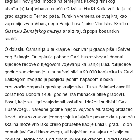
sagradili nov grad (možda na temeljima kakvog rimskog
utvrđenja) kraj Vrbasa na ušću Crkvine. Hadži-Kalfa veli da je taj
grad sagradio Ferhad-paša. Turskih vremena se ovaj kraj kao
župa nije zvao Vrbas, nego Banja Luka”, piše Vladislav Skarić u
Glasniku Zemaljskog muzeja
analizirajući popis bosanskih
spahija.
O dolasku Osmanlija u te krajeve i osnivanju grada piše i Safvet-
beg Bašagić. On opisuje pohode Gazi Husrev-bega i donosi
sljedeće redove o njegovom vojevanju ka Banjoj Luci. “Slijedeće
godine sudjelovao je u muhačkoj bitci s 20.000 konjanika i s Gazi
Balibegom izvojštio je pobjedu jednim napadom s boka i
prouzročio propast ugarskog kraljevstva. Tu su Bošnjaci osvetili
poraz kod Dobora 1408. godine. Iza muhačke bitke gradovi u
Bosni, koje su Ugri posjedovali, ostali su izloženi sudbini i Gazi
Husrevbegu. Naredne godine njegov vojvoda Muratbeg prolazeći
ispod Jajca sazna; od jednog vojnika jajačke posade da s pomoću
skalina može vrlo lako preko porušene kapije unići u grad. To on
odmah javi Gazi Husrevbegu, ali bojeći se, da tajna ne izbije na
površinu, jedne noći s družinom uvuče se kradom u grad i osvoji