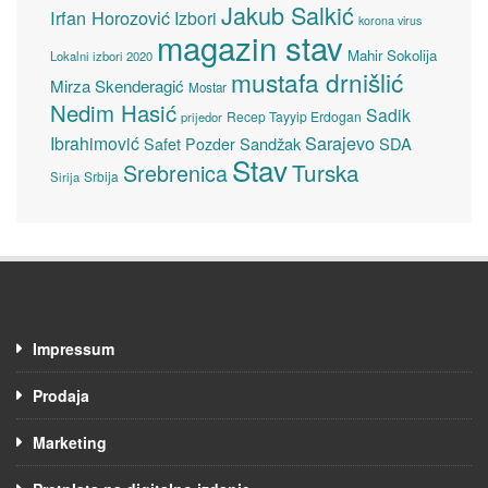
Jakub Salkić
Irfan Horozović
Izbori
korona virus
magazin stav
Mahir Sokolija
Lokalni izbori 2020
mustafa drnišlić
Mirza Skenderagić
Mostar
Nedim Hasić
Sadik
Recep Tayyip Erdogan
prijedor
Sarajevo
Ibrahimović
Sandžak
SDA
Safet Pozder
Stav
Turska
Srebrenica
Srbija
Sirija
Impressum
Prodaja
Marketing