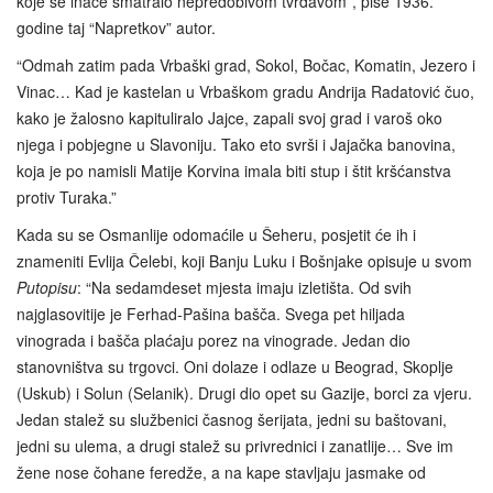
koje se inače smatralo nepredobivom tvrđavom”, piše 1936.
godine taj “Napretkov” autor.
“Odmah zatim pada Vrbaški grad, Sokol, Bočac, Komatin, Jezero i
Vinac… Kad je kastelan u Vrbaškom gradu Andrija Radatović čuo,
kako je žalosno kapituliralo Jajce, zapali svoj grad i varoš oko
njega i pobjegne u Slavoniju. Tako eto svrši i Jajačka banovina,
koja je po namisli Matije Korvina imala biti stup i štit kršćanstva
protiv Turaka.”
Kada su se Osmanlije odomaćile u Šeheru, posjetit će ih i
znameniti Evlija Čelebi, koji Banju Luku i Bošnjake opisuje u svom
Putopisu
: “Na sedamdeset mjesta imaju izletišta. Od svih
najglasovitije je Ferhad-Pašina bašča. Svega pet hiljada
vinograda i bašča plaćaju porez na vinograde. Jedan dio
stanovništva su trgovci. Oni dolaze i odlaze u Beograd, Skoplje
(Uskub) i Solun (Selanik). Drugi dio opet su Gazije, borci za vjeru.
Jedan stalež su službenici časnog šerijata, jedni su baštovani,
jedni su ulema, a drugi stalež su privrednici i zanatlije… Sve im
žene nose čohane feredže, a na kape stavljaju jasmake od