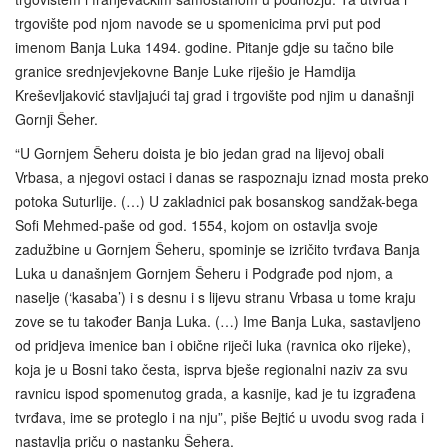
trgovište pod njom navode se u spomenicima prvi put pod
imenom Banja Luka 1494. godine. Pitanje gdje su tačno bile
granice srednjevjekovne Banje Luke riješio je Hamdija
Kreševljaković stavljajući taj grad i trgovište pod njim u današnji
Gornji Šeher.
“U Gornjem Šeheru doista je bio jedan grad na lijevoj obali
Vrbasa, a njegovi ostaci i danas se raspoznaju iznad mosta preko
potoka Suturlije. (…) U zakladnici pak bosanskog sandžak-bega
Sofi Mehmed-paše od god. 1554, kojom on ostavlja svoje
zadužbine u Gornjem Šeheru, spominje se izričito tvrđava Banja
Luka u današnjem Gornjem Šeheru i Podgrađe pod njom, a
naselje (‘kasaba’) i s desnu i s lijevu stranu Vrbasa u tome kraju
zove se tu također Banja Luka. (…) Ime Banja Luka, sastavljeno
od pridjeva imenice ban i obične riječi luka (ravnica oko rijeke),
koja je u Bosni tako česta, isprva bješe regionalni naziv za svu
ravnicu ispod spomenutog grada, a kasnije, kad je tu izgrađena
tvrđava, ime se proteglo i na nju”, piše Bejtić u uvodu svog rada i
nastavlja priču o nastanku Šehera.