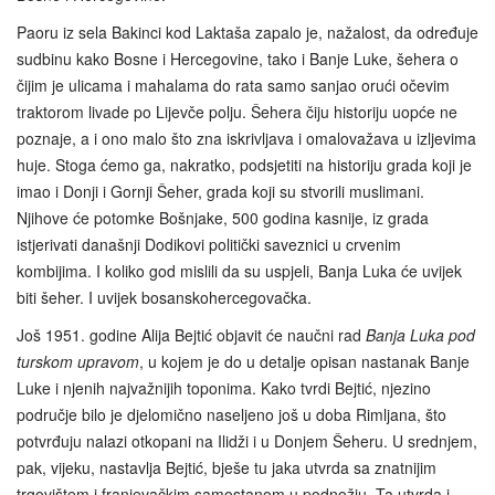
Paoru iz sela Bakinci kod Laktaša zapalo je, nažalost, da određuje
sudbinu kako Bosne i Hercegovine, tako i Banje Luke, šehera o
čijim je ulicama i mahalama do rata samo sanjao orući očevim
traktorom livade po Lijevče polju. Šehera čiju historiju uopće ne
poznaje, a i ono malo što zna iskrivljava i omalovažava u izljevima
huje. Stoga ćemo ga, nakratko, podsjetiti na historiju grada koji je
imao i Donji i Gornji Šeher, grada koji su stvorili muslimani.
Njihove će potomke Bošnjake, 500 godina kasnije, iz grada
istjerivati današnji Dodikovi politički saveznici u crvenim
kombijima. I koliko god mislili da su uspjeli, Banja Luka će uvijek
biti šeher. I uvijek bosanskohercegovačka.
Još 1951. godine Alija Bejtić objavit će naučni rad
Banja Luka pod
turskom upravom
, u kojem je do u detalje opisan nastanak Banje
Luke i njenih najvažnijih toponima. Kako tvrdi Bejtić, njezino
područje bilo je djelomično naseljeno još u doba Rimljana, što
potvrđuju nalazi otkopani na Ilidži i u Donjem Šeheru. U srednjem,
pak, vijeku, nastavlja Bejtić, bješe tu jaka utvrda sa znatnijim
trgovištem i franjevačkim samostanom u podnožju. Ta utvrda i