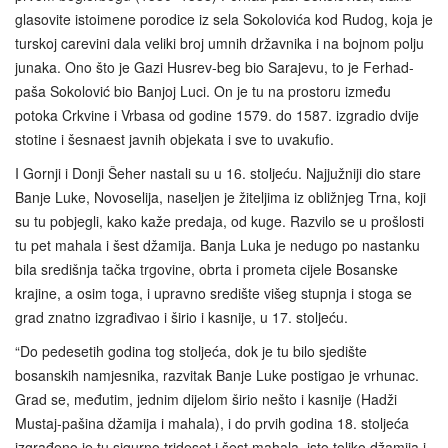
glasovite istoimene porodice iz sela Sokolovića kod Rudog, koja je
turskoj carevini dala veliki broj umnih državnika i na bojnom polju
junaka. Ono što je Gazi Husrev-beg bio Sarajevu, to je Ferhad-
paša Sokolović bio Banjoj Luci. On je tu na prostoru između
potoka Crkvine i Vrbasa od godine 1579. do 1587. izgradio dvije
stotine i šesnaest javnih objekata i sve to uvakufio.
I Gornji i Donji Šeher nastali su u 16. stoljeću. Najjužniji dio stare
Banje Luke, Novoselija, naseljen je žiteljima iz obližnjeg Trna, koji
su tu pobjegli, kako kaže predaja, od kuge. Razvilo se u prošlosti
tu pet mahala i šest džamija. Banja Luka je nedugo po nastanku
bila središnja tačka trgovine, obrta i prometa cijele Bosanske
krajine, a osim toga, i upravno središte višeg stupnja i stoga se
grad znatno izgrađivao i širio i kasnije, u 17. stoljeću.
“Do pedesetih godina tog stoljeća, dok je tu bilo sjedište
bosanskih namjesnika, razvitak Banje Luke postigao je vrhunac.
Grad se, međutim, jednim dijelom širio nešto i kasnije (Hadži
Mustaj‑pašina džamija i mahala), i do prvih godina 18. stoljeća
izgrađeno je tu sigurno trideset i šest mahala, isto toliko džamija i