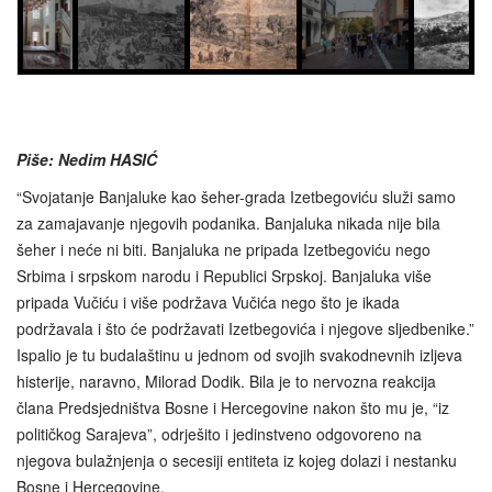
Piše: Nedim HASIĆ
“Svojatanje Banjaluke kao šeher-grada Izetbegoviću služi samo
za zamajavanje njegovih podanika. Banjaluka nikada nije bila
šeher i neće ni biti. Banjaluka ne pripada Izetbegoviću nego
Srbima i srpskom narodu i Republici Srpskoj. Banjaluka više
pripada Vučiću i više podržava Vučića nego što je ikada
podržavala i što će podržavati Izetbegovića i njegove sljedbenike.”
Ispalio je tu budalaštinu u jednom od svojih svakodnevnih izljeva
histerije, naravno, Milorad Dodik. Bila je to nervozna reakcija
člana Predsjedništva Bosne i Hercegovine nakon što mu je, “iz
političkog Sarajeva”, odrješito i jedinstveno odgovoreno na
njegova bulažnjenja o secesiji entiteta iz kojeg dolazi i nestanku
Bosne i Hercegovine.