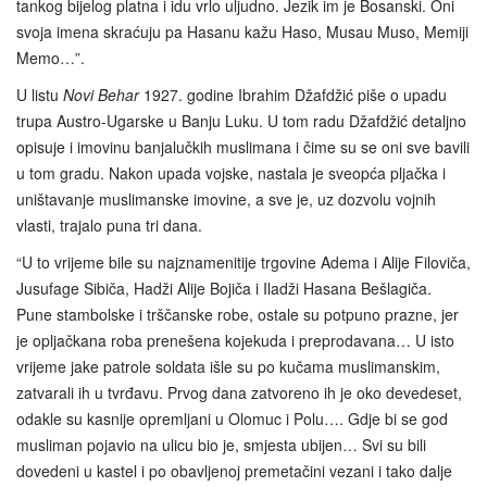
tankog bijelog platna i idu vrlo uljudno. Jezik im je Bosanski. Oni
svoja imena skraćuju pa Hasanu kažu Haso, Musau Muso, Memiji
Memo…”.
U listu
Novi Behar
1927. godine Ibrahim Džafdžić piše o upadu
trupa Austro-Ugarske u Banju Luku. U tom radu Džafdžić detaljno
opisuje i imovinu banjalučkih muslimana i čime su se oni sve bavili
u tom gradu. Nakon upada vojske, nastala je sveopća pljačka i
uništavanje muslimanske imovine, a sve je, uz dozvolu vojnih
vlasti, trajalo puna tri dana.
“U to vrijeme bile su najznamenitije trgovine Adema i Alije Filoviča,
Jusufage Sibiča, Hadži Alije Bojiča i Iladži Hasana Bešlagiča.
Pune stambolske i trščanske robe, ostale su potpuno prazne, jer
je opljačkana roba prenešena kojekuda i preprodavana… U isto
vrijeme jake patrole soldata išle su po kučama muslimanskim,
zatvarali ih u tvrđavu. Prvog dana zatvoreno ih je oko devedeset,
odakle su kasnije opremljani u Olomuc i Polu…. Gdje bi se god
musliman pojavio na ulicu bio je, smjesta ubijen… Svi su bili
dovedeni u kastel i po obavljenoj premetačini vezani i tako dalje