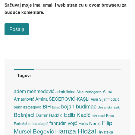
Sačuvaj moje ime, email i web stranicu u ovom browseru za
buduće komentare.
Tagovi
adem mehmedović
Alma
admir lisica
Alija Izetbegović
Amina ŠEĆEROVIĆ-KAŞLI
Arnautović
Amir Sijamhodžić.
bojan budimac
BiH
bakir izetbegović
Bosanski jezik
Bihać
Edib Kadić
Bošnjaci
Damir Hadžić
elvir resić
Enes
Filip
fahrudin vojić
Faris Nanić
enisa alagić
Ratkušić
Hamza Ridžal
Mursel Begović
Hrvatska