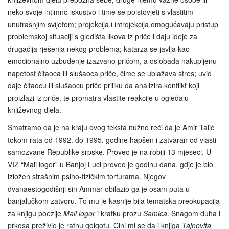
neko svoje intimno iskustvo i time se poistovjeti s vlastitim
unutrašnjim svijetom; projekcija i introjekcija omogućavaju pristup
problemskoj situaciji s gledišta likova iz priče i daju ideje za
drugačija rješenja nekog problema; katarza se javlja kao
emocionalno uzbuđenje izazvano pričom, a oslobađa nakupljenu
napetost čitaoca ili slušaoca priče, čime se ublažava stres; uvid
daje čitaocu ili slušaocu priče priliku da analizira konflikt koji
proizlazi iz priče, te promatra vlastite reakcije u ogledalu
književnog djela.
Smatramo da je na kraju ovog teksta nužno reći da je Amir Talić
tokom rata od 1992. do 1995. godine hapšen i zatvaran od vlasti
samozvane Republike srpske. Proveo je na robiji 13 mjeseci. U
VIZ “Mali logor” u Banjoj Luci proveo je godinu dana, gdje je bio
izložen strašnim psiho-fizičkim torturama. Njegov
dvanaestogodišnji sin Ammar obilazio ga je osam puta u
banjalučkom zatvoru. To mu je kasnije bila tematska preokupacija
za knjigu poezije
Mali logor
i kratku prozu
Samica
. Snagom duha i
prkosa preživio je ratnu golgotu. Čini mi se da i knjiga
Tajnovita