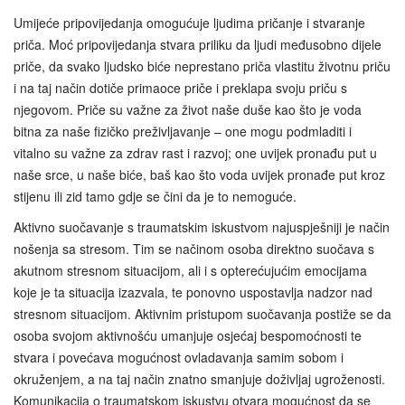
Umijeće pripovijedanja omogućuje ljudima pričanje i stvaranje
priča. Moć pripovijedanja stvara priliku da ljudi međusobno dijele
priče, da svako ljudsko biće neprestano priča vlastitu životnu priču
i na taj način dotiče primaoce priče i preklapa svoju priču s
njegovom. Priče su važne za život naše duše kao što je voda
bitna za naše fizičko preživljavanje – one mogu podmladiti i
vitalno su važne za zdrav rast i razvoj; one uvijek pronađu put u
naše srce, u naše biće, baš kao što voda uvijek pronađe put kroz
stijenu ili zid tamo gdje se čini da je to nemoguće.
Aktivno suočavanje s traumatskim iskustvom najuspješniji je način
nošenja sa stresom. Tim se načinom osoba direktno suočava s
akutnom stresnom situacijom, ali i s opterećujućim emocijama
koje je ta situacija izazvala, te ponovno uspostavlja nadzor nad
stresnom situacijom. Aktivnim pristupom suočavanja postiže se da
osoba svojom aktivnošću umanjuje osjećaj bespomoćnosti te
stvara i povećava mogućnost ovladavanja samim sobom i
okruženjem, a na taj način znatno smanjuje doživljaj ugroženosti.
Komunikacija o traumatskom iskustvu otvara mogućnost da se