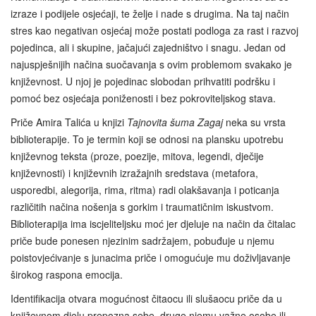
izraze i podijele osjećaji, te želje i nade s drugima. Na taj način
stres kao negativan osjećaj može postati podloga za rast i razvoj
pojedinca, ali i skupine, jačajući zajedništvo i snagu. Jedan od
najuspješnijih načina suočavanja s ovim problemom svakako je
književnost. U njoj je pojedinac slobodan prihvatiti podršku i
pomoć bez osjećaja poniženosti i bez pokroviteljskog stava.
Priče Amira Talića u knjizi
Tajnovita šuma Zagaj
neka su vrsta
biblioterapije. To je termin koji se odnosi na plansku upotrebu
književnog teksta (proze, poezije, mitova, legendi, dječije
književnosti) i književnih izražajnih sredstava (metafora,
usporedbi, alegorija, rima, ritma) radi olakšavanja i poticanja
različitih načina nošenja s gorkim i traumatičnim iskustvom.
Biblioterapija ima iscjeliteljsku moć jer djeluje na način da čitalac
priče bude ponesen njezinim sadržajem, pobuđuje u njemu
poistovjećivanje s junacima priče i omogućuje mu doživljavanje
širokog raspona emocija.
Identifikacija otvara mogućnost čitaocu ili slušaocu priče da u
književnom djelu prepozna sebe, druge njemu važne osobe ili