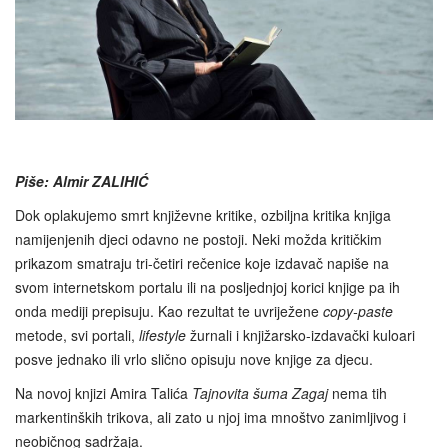
Piše: Almir ZALIHIĆ
Dok oplakujemo smrt književne kritike, ozbiljna kritika knjiga
namijenjenih djeci odavno ne postoji. Neki možda kritičkim
prikazom smatraju tri-četiri rečenice koje izdavač napiše na
svom internetskom portalu ili na posljednjoj korici knjige pa ih
onda mediji prepisuju. Kao rezultat te uvriježene
copy-paste
metode, svi portali,
lifestyle
žurnali i knjižarsko-izdavački kuloari
posve jednako ili vrlo slično opisuju nove knjige za djecu.
Na novoj knjizi Amira Talića
Tajnovita šuma Zagaj
nema tih
markentinških trikova, ali zato u njoj ima mnoštvo zanimljivog i
neobičnog sadržaja.