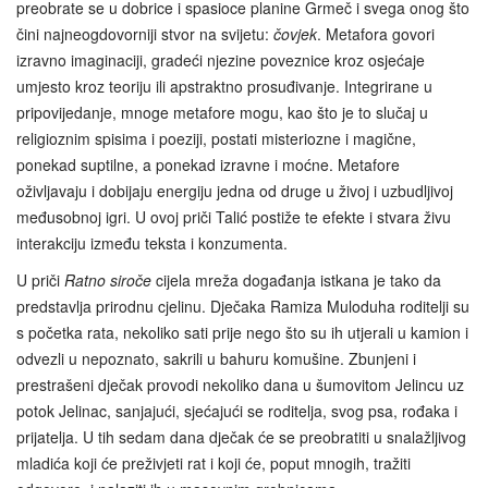
preobrate se u dobrice i spasioce planine Grmeč i svega onog što
čini najneogdovorniji stvor na svijetu:
čovjek
. Metafora govori
izravno imaginaciji, gradeći njezine poveznice kroz osjećaje
umjesto kroz teoriju ili apstraktno prosuđivanje. Integrirane u
pripovijedanje, mnoge metafore mogu, kao što je to slučaj u
religioznim spisima i poeziji, postati misteriozne i magične,
ponekad suptilne, a ponekad izravne i moćne. Metafore
oživljavaju i dobijaju energiju jedna od druge u živoj i uzbudljivoj
međusobnoj igri. U ovoj priči Talić postiže te efekte i stvara živu
interakciju između teksta i konzumenta.
U priči
Ratno siroče
cijela mreža događanja istkana je tako da
predstavlja prirodnu cjelinu. Dječaka Ramiza Muloduha roditelji su
s početka rata, nekoliko sati prije nego što su ih utjerali u kamion i
odvezli u nepoznato, sakrili u bahuru komušine. Zbunjeni i
prestrašeni dječak provodi nekoliko dana u šumovitom Jelincu uz
potok Jelinac, sanjajući, sjećajući se roditelja, svog psa, rođaka i
prijatelja. U tih sedam dana dječak će se preobratiti u snalažljivog
mladića koji će preživjeti rat i koji će, poput mnogih, tražiti