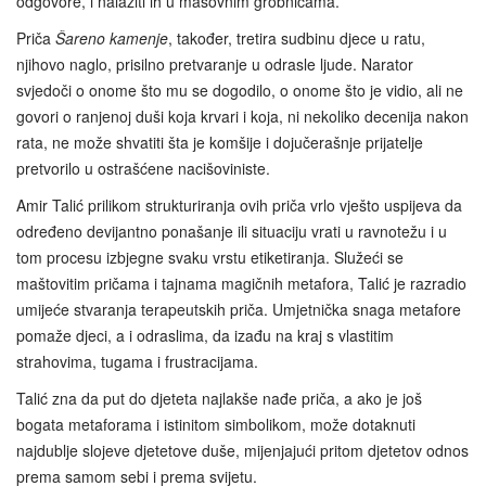
odgovore, i nalaziti ih u masovnim grobnicama.
Priča
Šareno kamenje
, također, tretira sudbinu djece u ratu,
njihovo naglo, prisilno pretvaranje u odrasle ljude. Narator
svjedoči o onome što mu se dogodilo, o onome što je vidio, ali ne
govori o ranjenoj duši koja krvari i koja, ni nekoliko decenija nakon
rata, ne može shvatiti šta je komšije i dojučerašnje prijatelje
pretvorilo u ostrašćene nacišoviniste.
Amir Talić prilikom strukturiranja ovih priča vrlo vješto uspijeva da
određeno devijantno ponašanje ili situaciju vrati u ravnotežu i u
tom procesu izbjegne svaku vrstu etiketiranja. Služeći se
maštovitim pričama i tajnama magičnih metafora, Talić je razradio
umijeće stvaranja terapeutskih priča. Umjetnička snaga metafore
pomaže djeci, a i odraslima, da izađu na kraj s vlastitim
strahovima, tugama i frustracijama.
Talić zna da put do djeteta najlakše nađe priča, a ako je još
bogata metaforama i istinitom simbolikom, može dotaknuti
najdublje slojeve djetetove duše, mijenjajući pritom djetetov odnos
prema samom sebi i prema svijetu.