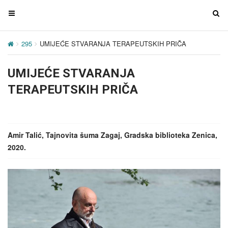
T
T
o
o
g
g
295
UMIJEĆE STVARANJA TERAPEUTSKIH PRIČA
g
g
l
l
UMIJEĆE STVARANJA
e
e
n
n
TERAPEUTSKIH PRIČA
a
a
v
v
i
i
g
g
Amir Talić, Tajnovita šuma Zagaj, Gradska biblioteka Zenica,
a
a
2020.
t
t
i
i
o
o
n
n