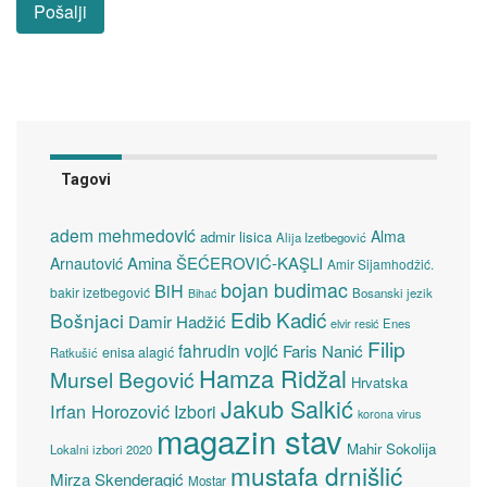
Tagovi
adem mehmedović
Alma
admir lisica
Alija Izetbegović
Amina ŠEĆEROVIĆ-KAŞLI
Arnautović
Amir Sijamhodžić.
bojan budimac
BiH
bakir izetbegović
Bosanski jezik
Bihać
Edib Kadić
Bošnjaci
Damir Hadžić
elvir resić
Enes
Filip
fahrudin vojić
Faris Nanić
enisa alagić
Ratkušić
Hamza Ridžal
Mursel Begović
Hrvatska
Jakub Salkić
Irfan Horozović
Izbori
korona virus
magazin stav
Mahir Sokolija
Lokalni izbori 2020
mustafa drnišlić
Mirza Skenderagić
Mostar