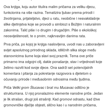
Ova knjiga, koju autor titulira malim pričama za veliku djecu,
funkcionira na više razina. Tematizira ljubav prema prirodi i
životinjama, prijateljstvo, djeci u ratu, neobične i nesvakidašnje
slike djetinjstva koje se provodi u simbiozi s Božijim i naturalnim
zakonima. Talić piše i o drugim i drugačijim. Piše o ekološkoj
neosviještenosti, te o prvim, najkrvavijim danima rata.
Prva priča, po kojoj je knjiga naslovljena, uvodi nas u zaboravljeni
svijet apsolutnog prirodnog sklada, idiličnih slika sloge među
stanovnicima šume koja slavi svoj praznik. Tema ove priče
primarno ima odgojni cilj, dakle ponašanje, stav i vrijednosti koje
želimo razviti kod svoje djece. Ona sadrži set potencijalnih
komentara i pitanja za pokretanje razgovora s djetetom o
očuvanju prirode i međusobnim odnosima među ljudima.
Priča
Veliki grom Štucavac i brat mu Mucavac
odlično je
strukturirana. U njoj pronalazimo elemente narodne priče. Jedan
je lik strašan, drugi još strašniji. Kad gromovi odrastu, kad ižive
gromovničke dječije objesti, slično kao i u narodnim pričama,