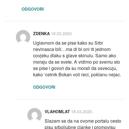
ODGOVORI
ZDENKA
18.03.2020.
Uglavnom da se pise kako su Srbi
nevinasca bili…ma di bi oni iti jednom
covjeku dlaku s glave skinulu. Samo ako
moraju da se svete. A vidimo po svemu sto
se pise i govori da su morali da osvecuju,
kako ‘cetnik Bokan voli reci, poklanu nejac.
ODGOVORI
VLAHOMLAT
18.03.2020.
Slazem se da na ovome portalu cesto
pisu srboljubne clanke i promovisu