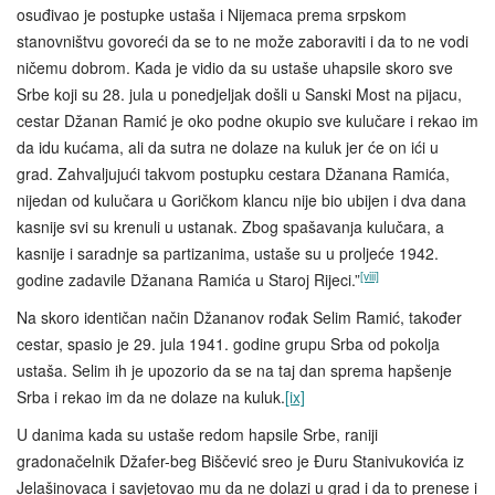
osuđivao je postupke ustaša i Nijemaca prema srpskom
stanovništvu govoreći da se to ne može zaboraviti i da to ne vodi
ničemu dobrom. Kada je vidio da su ustaše uhapsile skoro sve
Srbe koji su 28. jula u ponedjeljak došli u Sanski Most na pijacu,
cestar Džanan Ramić je oko podne okupio sve kulučare i rekao im
da idu kućama, ali da sutra ne dolaze na kuluk jer će on ići u
grad. Zahvaljujući takvom postupku cestara Džanana Ramića,
nijedan od kulučara u Goričkom klancu nije bio ubijen i dva dana
kasnije svi su krenuli u ustanak. Zbog spašavanja kulučara, a
kasnije i saradnje sa partizanima, ustaše su u proljeće 1942.
[viii]
godine zadavile Džanana Ramića u Staroj Rijeci.”
Na skoro identičan način Džananov rođak Selim Ramić, također
cestar, spasio je 29. jula 1941. godine grupu Srba od pokolja
ustaša. Selim ih je upozorio da se na taj dan sprema hapšenje
Srba i rekao im da ne dolaze na kuluk.
[ix]
U danima kada su ustaše redom hapsile Srbe, raniji
gradonačelnik Džafer-beg Biščević sreo je Đuru Stanivukovića iz
Jelašinovaca i savjetovao mu da ne dolazi u grad i da to prenese i