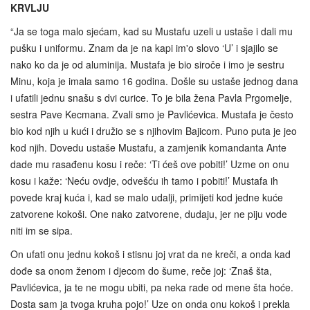
KRVLJU
“Ja se toga malo sjećam, kad su Mustafu uzeli u ustaše i dali mu
pušku i uniformu. Znam da je na kapi im'o slovo ‘U’ i sjajilo se
nako ko da je od aluminija. Mustafa je bio siroče i imo je sestru
Minu, koja je imala samo 16 godina. Došle su ustaše jednog dana
i ufatili jednu snašu s dvi curice. To je bila žena Pavla Prgomelje,
sestra Pave Kecmana. Zvali smo je Pavlićevica. Mustafa je često
bio kod njih u kući i družio se s njihovim Bajicom. Puno puta je jeo
kod njih. Dovedu ustaše Mustafu, a zamjenik komandanta Ante
dade mu rasađenu kosu i reče: ‘Ti ćeš ove pobiti!’ Uzme on onu
kosu i kaže: ‘Neću ovdje, odvešću ih tamo i pobiti!’ Mustafa ih
povede kraj kuća i, kad se malo udalji, primijeti kod jedne kuće
zatvorene kokoši. One nako zatvorene, dudaju, jer ne piju vode
niti im se sipa.
On ufati onu jednu kokoš i stisnu joj vrat da ne kreči, a onda kad
dođe sa onom ženom i djecom do šume, reče joj: ‘Znaš šta,
Pavlićevica, ja te ne mogu ubiti, pa neka rade od mene šta hoće.
Dosta sam ja tvoga kruha pojo!’ Uze on onda onu kokoš i prekla