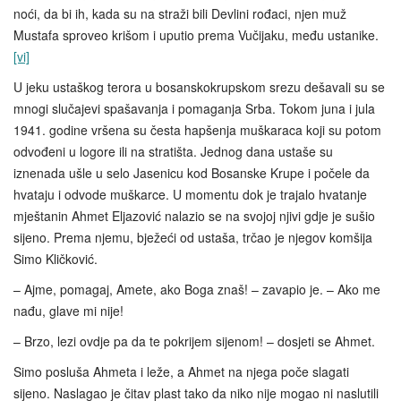
noći, da bi ih, kada su na straži bili Devlini rođaci, njen muž
Mustafa sproveo krišom i uputio prema Vučijaku, među ustanike.
[vi]
U jeku ustaškog terora u bosanskokrupskom srezu dešavali su se
mnogi slučajevi spašavanja i pomaganja Srba. Tokom juna i jula
1941. godine vršena su česta hapšenja muškaraca koji su potom
odvođeni u logore ili na stratišta. Jednog dana ustaše su
iznenada ušle u selo Jasenicu kod Bosanske Krupe i počele da
hvataju i odvode muškarce. U momentu dok je trajalo hvatanje
mještanin Ahmet Eljazović nalazio se na svojoj njivi gdje je sušio
sijeno. Prema njemu, bježeći od ustaša, trčao je njegov komšija
Simo Kličković.
– Ajme, pomagaj, Amete, ako Boga znaš! – zavapio je. – Ako me
nađu, glave mi nije!
– Brzo, lezi ovdje pa da te pokrijem sijenom! – dosjeti se Ahmet.
Simo posluša Ahmeta i leže, a Ahmet na njega poče slagati
sijeno. Naslagao je čitav plast tako da niko nije mogao ni naslutili