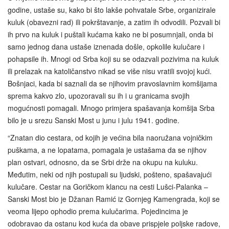
godine, ustaše su, kako bi što lakše pohvatale Srbe, organizirale
kuluk (obavezni rad) ili pokrštavanje, a zatim ih odvodili. Pozvali bi
ih prvo na kuluk i puštali kućama kako ne bi posumnjali, onda bi
samo jednog dana ustaše iznenada došle, opkolile kulučare i
pohapsile ih. Mnogi od Srba koji su se odazvali pozivima na kuluk
ili prelazak na katoličanstvo nikad se više nisu vratili svojoj kući.
Bošnjaci, kada bi saznali da se njihovim pravoslavnim komšijama
sprema kakvo zlo, upozoravali su ih i u granicama svojih
mogućnosti pomagali. Mnogo primjera spašavanja komšija Srba
bilo je u srezu Sanski Most u junu i julu 1941. godine.
“Znatan dio cestara, od kojih je većina bila naoružana vojničkim
puškama, a ne lopatama, pomagala je ustašama da se njihov
plan ostvari, odnosno, da se Srbi drže na okupu na kuluku.
Međutim, neki od njih postupali su ljudski, pošteno, spašavajući
kulučare. Cestar na Goričkom klancu na cesti Lušci-Palanka –
Sanski Most bio je Džanan Ramić iz Gornjeg Kamengrada, koji se
veoma lijepo ophodio prema kulučarima. Pojedincima je
odobravao da ostanu kod kuća da obave prispjele poljske radove,