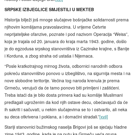
SRPSKE IZBJEGLICE SMJESTILI U MEKTEB
Historija bilježi još mnoge slučajeve bošnjačke solidarnosti prema
njihovim komšijama pravoslavcima. U vrijeme Četvrte
neprijateljske ofanzive, poznate i pod nazivom Operacija “Weiss”,
koja je trajala od 20. januara do kraja marta 1943. godine, došlo
je do egzodusa srpskog stanovništva iz Cazinske krajine, s Banije
i Korduna, a zbog straha od ustaša i Nijemaca.
“Posle kratkotrajnog mirnog života, odbornici narodnih odbora
pokreću stanovništvo ponovo u izbeglištvo, na sigurnija mesta i na
nove slobodne teritorije. Većina tog naroda krenula je prema
Grmeču, verujući da će tamo ponovo biti primljeni i zaštićeni.
Treba istaći da je bilo dosta primera kad su komšije Muslimani
predlagali ugroženim da kod njih ostave decu, obećavajući da će
ih sakriti i sačuvati, u nekim slučajevima se to i ostvarilo, ali neka
su deca otkrivena i poklana, a i domaćini stradali.”
[xvii]
Stariji stanovnici bužimskog naselja Brigovi još se sjećaju hladne
zime 1943. godine, kada je na putu ka Grmeču veća grupa