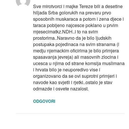
Sve mirotvorci i majke Tereze bili a desetine
hiljada Srba golorukih na prevaru prvo
sposobnih muskaraca a potom i zena djece i
taraca pobijeno najcesce poklano u prvim
mjesecimatkz.NDH..i to na svim
prostorima..Naravno da je bilo ljudskih
postupaka pojedinaca na svim stranama (i
medju njemackim oficirima je bilo primjera
spasavanja jevreja) ali masovnih zlocina i
ucesca u njima od strane komsija muslimana
i hrvata bilo je neuporedivo vise i
organizovano da se ovi suprotni primjeri i
navode kao svjetli i rjetki..ostalo je stav
odmazde i osvete nazalost.
ODGOVORI