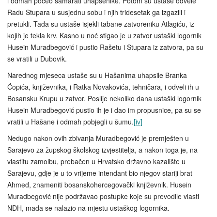
i odmah počeo šamarati uhapšenike. Potom su ustaše odvele
Radu Stupara u susjednu sobu i njih tridesetak ga izgazili i
pretukli. Tada su ustaše isjekli tabane zatvoreniku Atlagiću, iz
kojih je tekla krv. Kasno u noć stigao je u zatvor ustaški logornik
Husein Muradbegović i pustio Rašetu i Stupara iz zatvora, pa su
se vratili u Dubovik.
Narednog mjeseca ustaše su u Hašanima uhapsile Branka
Ćopića, književnika, i Ratka Novakovića, tehničara, i odveli ih u
Bosansku Krupu u zatvor. Poslije nekoliko dana ustaški logornik
Husein Muradbegović pustio ih je i dao im propusnice, pa su se
vratili u Hašane i odmah pobjegli u šumu.
[iv]
Nedugo nakon ovih zbivanja Muradbegović je premješten u
Sarajevo za župskog školskog izvjestitelja, a nakon toga je, na
vlastitu zamolbu, prebačen u Hrvatsko državno kazalište u
Sarajevu, gdje je u to vrijeme intendant bio njegov stariji brat
Ahmed, znameniti bosanskohercegovački književnik. Husein
Muradbegović nije podržavao postupke koje su prevodile vlasti
NDH, mada se nalazio na mjestu ustaškog logornika.