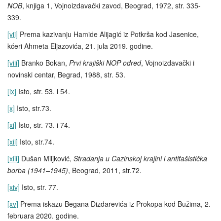
NOB
, knjiga 1, Vojnoizdavački zavod, Beograd, 1972, str. 335-
339.
[vii]
Prema kazivanju Hamide Alijagić iz Potkrša kod Jasenice,
kćeri Ahmeta Eljazovića, 21. jula 2019. godine.
[viii]
Branko Bokan,
Prvi krajiški NOP odred
, Vojnoizdavački i
novinski centar, Begrad, 1988, str. 53.
[ix]
Isto, str. 53. i 54.
[x]
Isto, str.73.
[xi]
Isto, str. 73. i 74.
[xii]
Isto, str.74.
[xiii]
Dušan Miljković,
Stradanja u Cazinskoj krajini i antifašistička
borba (1941–1945)
, Beograd, 2011, str.72.
[xiv]
Isto, str. 77.
[xv]
Prema iskazu Begana Dizdarevića iz Prokopa kod Bužima, 2.
februara 2020. godine.