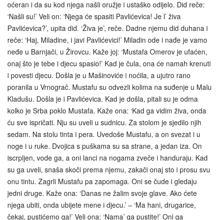
oćeran i da su kod njega našli oružje i ustaško odijelo. Did reče:
‘Našli su!’ Veli on: ‘Njega će spasiti Pavlićevica! Je l’ živa
Pavlićevica?’, upita did. ‘Živa je’, reče. Dadne njemu did duhana i
reče: ‘Haj, Miladine, i javi Pavlićevici!’ Miladin ode i nađe je vamo
neđe u Barnjači, u Žirovcu. Kaže joj: ‘Mustafa Omerov je ufaćen,
onaj što je tebe i djecu spasio!’ Kad je čula, ona će namah krenuti
i povesti djecu. Došla je u Mašinoviće i noćila, a ujutro rano
poranila u Vrnograč. Mustafu su odvezli kolima na suđenje u Malu
Kladušu. Došla je i Pavlićevica. Kad je došla, pitali su je odma
kolko je Srba poklo Mustafa. Kaže ona: ‘Kad ga vidim živa, onda
ću sve ispričati. Nju su uveli u sudnicu. Za stolom je sjedilo njih
sedam. Na stolu tinta i pera. Uvedoše Mustafu, a on svezat i u
noge i u ruke. Dvojica s puškama su sa strane, a jedan iza. On
iscrpljen, vode ga, a oni lanci na nogama zveče i handuraju. Kad
su ga uveli, snaša skoči prema njemu, zakači onaj sto i prosu svu
onu tintu. Zagrli Mustafu pa zapomaga. Oni se čude i gledaju
jedni druge. Kaže ona: ‘Danas ne žalim svoje glave. Ako ćete
njega ubiti, onda ubijete mene i djecu.’ – ‘Ma hani, drugarice,
čekaj, pustićemo ga!’ Veli ona: ‘Nama’ ga pustite!’ Oni ga