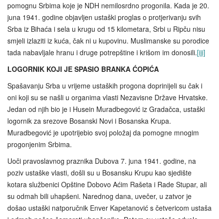
pomognu Srbima koje je NDH nemilosrdno progonila. Kada je 20.
juna 1941. godine objavljen ustaški proglas o protjerivanju svih
Srba iz Bihaća i sela u krugu od 15 kilometara, Srbi u Ripču nisu
smjeli izlaziti iz kuća, čak ni u kupovinu. Muslimanske su porodice
tada nabavljale hranu i druge potrepštine i krišom im donosili.
[iii]
LOGORNIK KOJI JE SPASIO BRANKA ĆOPIĆA
Spašavanju Srba u vrijeme ustaških progona doprinijeli su čak i
oni koji su se našli u organima vlasti Nezavisne Države Hrvatske.
Jedan od njih bio je i Husein Muradbegović iz Gradačca, ustaški
logornik za srezove Bosanski Novi i Bosanska Krupa.
Muradbegović je upotrijebio svoj položaj da pomogne mnogim
progonjenim Srbima.
Uoči pravoslavnog praznika Dubova 7. juna 1941. godine, na
poziv ustaške vlasti, došli su u Bosansku Krupu kao sjedište
kotara službenici Opštine Dobovo Aćim Rašeta i Rade Stupar, ali
su odmah bili uhapšeni. Narednog dana, uvečer, u zatvor je
došao ustaški natporučnik Enver Kapetanović s četvericom ustaša