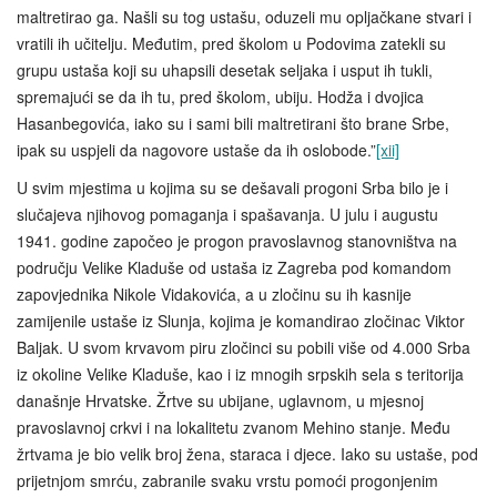
maltretirao ga. Našli su tog ustašu, oduzeli mu opljačkane stvari i
vratili ih učitelju. Međutim, pred školom u Podovima zatekli su
grupu ustaša koji su uhapsili desetak seljaka i usput ih tukli,
spremajući se da ih tu, pred školom, ubiju. Hodža i dvojica
Hasanbegovića, iako su i sami bili maltretirani što brane Srbe,
ipak su uspjeli da nagovore ustaše da ih oslobode.”
[xii]
U svim mjestima u kojima su se dešavali progoni Srba bilo je i
slučajeva njihovog pomaganja i spašavanja. U julu i augustu
1941. godine započeo je progon pravoslavnog stanovništva na
području Velike Kladuše od ustaša iz Zagreba pod komandom
zapovjednika Nikole Vidakovića, a u zločinu su ih kasnije
zamijenile ustaše iz Slunja, kojima je komandirao zločinac Viktor
Baljak. U svom krvavom piru zločinci su pobili više od 4.000 Srba
iz okoline Velike Kladuše, kao i iz mnogih srpskih sela s teritorija
današnje Hrvatske. Žrtve su ubijane, uglavnom, u mjesnoj
pravoslavnoj crkvi i na lokalitetu zvanom Mehino stanje. Među
žrtvama je bio velik broj žena, staraca i djece. Iako su ustaše, pod
prijetnjom smrću, zabranile svaku vrstu pomoći progonjenim