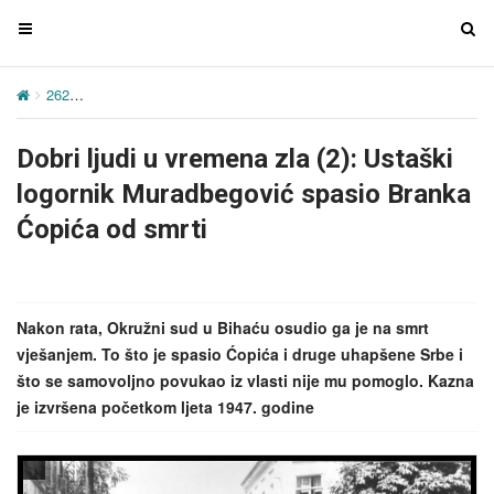
T
T
o
o
g
g
262
Dobri ljudi u vremena zla (2): Ustaški logornik Muradbegović s
g
g
l
l
Dobri ljudi u vremena zla (2): Ustaški
e
e
n
n
logornik Muradbegović spasio Branka
a
a
Ćopića od smrti
v
v
i
i
g
g
a
a
Nakon rata, Okružni sud u Bihaću osudio ga je na smrt
t
t
vješanjem. To što je spasio Ćopića i druge uhapšene Srbe i
i
i
što se samovoljno povukao iz vlasti nije mu pomoglo. Kazna
o
o
je izvršena početkom ljeta 1947. godine
n
n