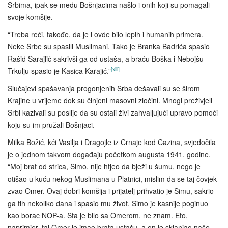
Srbima, ipak se među Bošnjacima našlo i onih koji su pomagali
svoje komšije.
“Treba reći, takođe, da je i ovde bilo lepih i humanih primera.
Neke Srbe su spasili Muslimani. Tako je Branka Badrića spasio
Rašid Sarajlić sakrivši ga od ustaša, a braću Boška i Nebojšu
[xiii]
Trkulju spasio je Kasica Karajić.”
Slučajevi spašavanja progonjenih Srba dešavali su se širom
Krajine u vrijeme dok su činjeni masovni zločini. Mnogi preživjeli
Srbi kazivali su poslije da su ostali živi zahvaljujući upravo pomoći
koju su im pružali Bošnjaci.
Milka Božić, kći Vasilja i Dragojle iz Crnaje kod Cazina, svjedočila
je o jednom takvom događaju početkom augusta 1941. godine.
“Moj brat od strica, Simo, nije htjeo da bježi u šumu, nego je
otišao u kuću nekog Muslimana u Platnici, mislim da se taj čovjek
zvao Omer. Ovaj dobri komšija i prijatelj prihvatio je Simu, sakrio
ga tih nekoliko dana i spasio mu život. Simo je kasnije poginuo
kao borac NOP-a. Šta je bilo sa Omerom, ne znam. Eto,
naprimjer, taj Omer je imao brata ustašu, a on je sklanjao naše