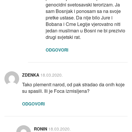
genocidni svetosavski terorizam. Ja
sam Bosnjak i ponosam sa na svoje
pretke ustase. Da nije bilo Jure i
Bobana i Crne Legije vjerovatno niti
jedan musliman u Bosni ne bi prezivio
drugi svjetski rat.
ODGOVORI
ZDENKA
18.03.2020.
Tako plemenit narod, od pak stradao da onih koje
su spasili. Ili je Foca izmisljena?
ODGOVORI
RONIN
18.03.2020.