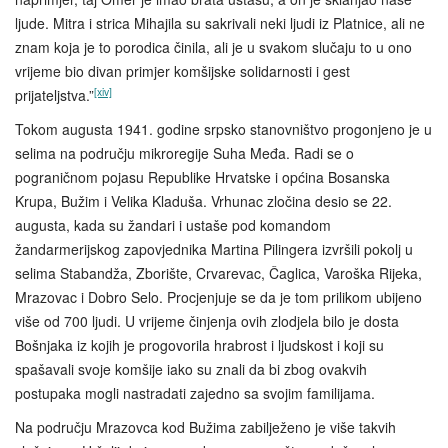
ljude. Mitra i strica Mihajila su sakrivali neki ljudi iz Platnice, ali ne
znam koja je to porodica činila, ali je u svakom slučaju to u ono
vrijeme bio divan primjer komšijske solidarnosti i gest
[xiv]
prijateljstva.”
Tokom augusta 1941. godine srpsko stanovništvo progonjeno je u
selima na području mikroregije Suha Međa. Radi se o
pograničnom pojasu Republike Hrvatske i općina Bosanska
Krupa, Bužim i Velika Kladuša. Vrhunac zločina desio se 22.
augusta, kada su žandari i ustaše pod komandom
žandarmerijskog zapovjednika Martina Pilingera izvršili pokolj u
selima Stabandža, Zborište, Crvarevac, Čaglica, Varoška Rijeka,
Mrazovac i Dobro Selo. Procjenjuje se da je tom prilikom ubijeno
više od 700 ljudi. U vrijeme činjenja ovih zlodjela bilo je dosta
Bošnjaka iz kojih je progovorila hrabrost i ljudskost i koji su
spašavali svoje komšije iako su znali da bi zbog ovakvih
postupaka mogli nastradati zajedno sa svojim familijama.
Na području Mrazovca kod Bužima zabilježeno je više takvih