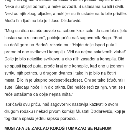
Neke su ubijali odmah, a neke odvodili. S ustašama su išli i civili.
Neki od njih zbog pljačke, a neki jer su ih ustaše na to bile prisilile.
Među tim ljudima bio je i Juso Dizdarević.
“Mog su dida ustaše povele sa sobom kroz selo. Ja sam bio dijete
i ostao sam s nanom”, počinje priču naš sagovornik Bego. “Kad
su došli gore na Radoč, rekoše mu: ‘Hajde dolje ispod puta i
premetni one svrtkove i konoplju. Vidi da nejma sakrivenih vlaha!’
Dolje je bilo nekoliko svrtkova, a oko njih zasađena konoplja. Did
se spusti ispod puta, prođe kraj one konoplje, kad ono u jednom
svrtku njih petnes, u drugom dvanes i tako ih je bilo na četiri
mista. Bilo ih je ukupno pedeset-šezdeset. Oni se tako šćućurali i
šute. Gledaju hoće li ih did otkriti. Did nešće reći za njih, vrati se i
reče ustašama da dolje nejma ništa.”
Ispričavši ovu priču, naš sagovornik nastavlja kazivati o svom
drugom rođaku i nekad prvom komšiji Mustafi Dizdareviću, koji je
tog dana spasio jednu srpsku porodicu.
MUSTAFA JE ZAKLAO KOKOŠ I UMAZAO SE NJENOM