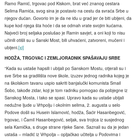
Ramo Ramić, trgovac pod Kiskom, brat već znanog cestara
Selima Ramića, svog sina je postavio na cestu da svraća Srbe u
njegov dućan. Govorio im je da ne idu u grad jer će biti ubijeni, da
kupe kod njega šta hoće i da se odmah vrate svojim kućama.
Najveći broj seljaka poslušao je Ramin savjet, a oni koji to nisu
učinili otišli su u Sanski Most, bili uhvaćeni, zatvoreni, mučeni i
ubijeni.
[xi]
HODŽA, TRGOVAC I ZEMLJORADNIK SPAŠAVAJU SRBE
“Kada su ustaše hapsili i ubijali po Sanskom Mostu, otjerali su i
sve Srbe sa gradilišta nove škole, izuzev jednog radnika kojeg je
na školskom tavanu uspio sakriti banjalučki komunista Smail
Šobo, takođe zidar, koji je tom radniku pomogao da pobjegne iz
Sanskog Mosta, i tako se spasi. Upravo kada su ustaše ubijali
nedužne ljude u Vrhpolju i okolnim selima, 2. augusta u selo
Podove došli su Husein Islamović, hodža, Šaćir Hasanbegović,
trgovac, i Ćamil Hasanbegović, seljak, sva trojica iz susjednog
sela Kamička, s druge strane rijeke Sane. Saznali su da je jedan
ustaša – mladić iz Vrhpolja – opljačkao učitelja u Podovima i