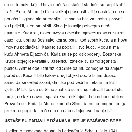
da se tu neko krije. Ubrzo dođoše ustaše i stadoše se raspitivati i
tražiti Simu. Ahmet je bio u velikoj opasnosti, ali je nastojao da se
ponaša i izgleda što prirodnije. Ustaše su bile van sebe, psovali
su i prijetili, a potom otišli. Simo je kasnije pobjegao među
ustanike. Kada su, nakon svega nekoliko mjeseci ustanici zauzeli
Jasenicu, ubili su Bošnjake koji su ostali kod svojih kuća, a njihovu
imovinu popljačkali. Kasnije su popalili i sve kuće. Među njima i
kuću Ahmeta Eljazovića. Kada su se po oslobođenju Bosanske
Krupe izbjeglice vratile u Jasenicu, zatekle su samo zgarišta i
pustoš. Ahmet ode i zatraži od Sime da mu pomogne da smjesti
porodicu. Kuća ili bilo kakav drugi objekt dobro bi mu došao,
samo da se čeljad skloni, da nisu pod vedrim nebom na kiši i
vjetru. Mislio je da će Simo znati da se mu se zahvali i oduži što
mu je, ne tako davno, spasio život riskirajući da i on bude ubijen.
Prevario se. Kada je Ahmet zamolio Simu da mu pomogne, on ga
prezreno pogleda i reče mu da napusti njegovo imanje.
[vii]
USTAŠE SU ZADAVILE DŽANANA JER JE SPAŠAVAO SRBE
U vrijeme masovnog hapšenja i odvođenja Srba, u ljeto 1941.