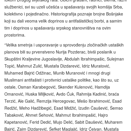
službenici, svi su uzeli učešća u spašavanju svojih komšija Srba,
kolektivno i pojedinačno. Historiografija poznaje brojne Bošnjake
koji su dali veoma velik doprinos u antifašističkoj borbi, a samim
tim i doprinos u spašavanju srpskog stanovništva na ovim
prostorima.
“Velika smetnja i usporavanje u sprovođenju zločinačkih ustaških
planova bili su prvenstveno Nurija Pozderac, bivši poslanik u
Skupštini Kraljevine Jugoslavije, Abdulah Ibrahimpašic, Sulejman
Topić, Mahmut Zulić, Mustafa Dizdarević, Idriz Muratović,
Muhamed Bajrić Odžinac, Munib Muranović i mnogi drugi
Muslimani antifašisti i protivnici ustaške politike, kao što su, uz
ostale, Osman Karabegović, Skender Kulenović, Hamdija
Omanović, Huska Miljković, Avdo Ćuk, Rahmija Kadinić, braća
Terzić, Ale Galić, Remzija Hercegovac, Mešo Ibrahimović, Esad
Redžić, Meho Hadžibegić, Esad Midžić, Izudin Čaušević, Šemso
Tabaković, Ahmet Šehović, Mahmut Ibrahimpašić, Hajro
Kapetanović, Ferid Dedić, Mujo Delić, Sabit Daušević, Muharem
Bajrić, Zaim Dizdarević, Šefket Maglajić, Idriz Ćejvan, Mustafa