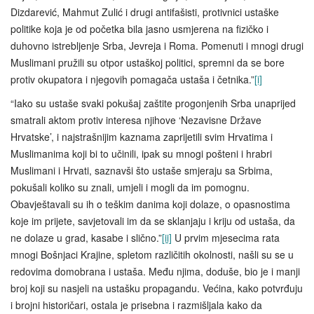
Dizdarević, Mahmut Zulić i drugi antifašisti, protivnici ustaške
politike koja je od početka bila jasno usmjerena na fizičko i
duhovno istrebljenje Srba, Jevreja i Roma. Pomenuti i mnogi drugi
Muslimani pružili su otpor ustaškoj politici, spremni da se bore
protiv okupatora i njegovih pomagača ustaša i četnika.”
[i]
“Iako su ustaše svaki pokušaj zaštite progonjenih Srba unaprijed
smatrali aktom protiv interesa njihove ‘Nezavisne Države
Hrvatske’, i najstrašnijim kaznama zaprijetili svim Hrvatima i
Muslimanima koji bi to učinili, ipak su mnogi pošteni i hrabri
Muslimani i Hrvati, saznavši što ustaše smjeraju sa Srbima,
pokušali koliko su znali, umjeli i mogli da im pomognu.
Obavještavali su ih o teškim danima koji dolaze, o opasnostima
koje im prijete, savjetovali im da se sklanjaju i kriju od ustaša, da
ne dolaze u grad, kasabe i slično.”
[ii]
U prvim mjesecima rata
mnogi Bošnjaci Krajine, spletom različitih okolnosti, našli su se u
redovima domobrana i ustaša. Među njima, doduše, bio je i manji
broj koji su nasjeli na ustašku propagandu. Većina, kako potvrđuju
i brojni historičari, ostala je prisebna i razmišljala kako da