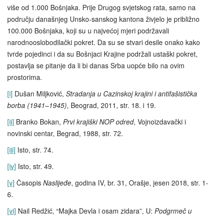
više od 1.000 Bošnjaka. Prije Drugog svjetskog rata, samo na
području današnjeg Unsko‑sanskog kantona živjelo je približno
100.000 Bošnjaka, koji su u najvećoj mjeri podržavali
narodnooslobodilački pokret. Da su se stvari desile onako kako
tvrde pojedinci i da su Bošnjaci Krajine podržali ustaški pokret,
postavlja se pitanje da li bi danas Srba uopće bilo na ovim
prostorima.
[i]
Dušan Miljković,
Stradanja u Cazinskoj krajini i antifašistička
borba (1941–1945)
, Beograd, 2011, str. 18. i 19.
[ii]
Branko Bokan,
Prvi krajiški NOP odred
, Vojnoizdavački i
novinski centar, Begrad, 1988, str. 72.
[iii]
Isto, str. 74.
[iv]
Isto, str. 49.
[v]
Časopis
Naslijeđe
, godina IV, br. 31, Orašje, jesen 2018, str. 1-
6.
[vi]
Nail Redžić, “Majka Devla i osam zidara”, U:
Podgrmeč u