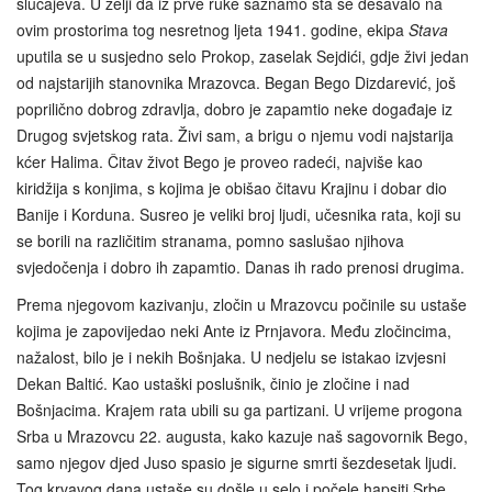
slučajeva. U želji da iz prve ruke saznamo šta se dešavalo na
ovim prostorima tog nesretnog ljeta 1941. godine, ekipa
Stava
uputila se u susjedno selo Prokop, zaselak Sejdići, gdje živi jedan
od najstarijih stanovnika Mrazovca. Began Bego Dizdarević, još
poprilično dobrog zdravlja, dobro je zapamtio neke događaje iz
Drugog svjetskog rata. Živi sam, a brigu o njemu vodi najstarija
kćer Halima. Čitav život Bego je proveo radeći, najviše kao
kiridžija s konjima, s kojima je obišao čitavu Krajinu i dobar dio
Banije i Korduna. Susreo je veliki broj ljudi, učesnika rata, koji su
se borili na različitim stranama, pomno saslušao njihova
svjedočenja i dobro ih zapamtio. Danas ih rado prenosi drugima.
Prema njegovom kazivanju, zločin u Mrazovcu počinile su ustaše
kojima je zapovijedao neki Ante iz Prnjavora. Među zločincima,
nažalost, bilo je i nekih Bošnjaka. U nedjelu se istakao izvjesni
Dekan Baltić. Kao ustaški poslušnik, činio je zločine i nad
Bošnjacima. Krajem rata ubili su ga partizani. U vrijeme progona
Srba u Mrazovcu 22. augusta, kako kazuje naš sagovornik Bego,
samo njegov djed Juso spasio je sigurne smrti šezdesetak ljudi.
Tog krvavog dana ustaše su došle u selo i počele hapsiti Srbe.