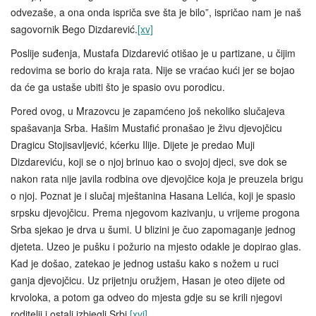
odvezaše, a ona onda ispriča sve šta je bilo”, ispričao nam je naš
sagovornik Bego Dizdarević.
[xv]
Poslije suđenja, Mustafa Dizdarević otišao je u partizane, u čijim
redovima se borio do kraja rata. Nije se vraćao kući jer se bojao
da će ga ustaše ubiti što je spasio ovu porodicu.
Pored ovog, u Mrazovcu je zapamćeno još nekoliko slučajeva
spašavanja Srba. Hašim Mustafić pronašao je živu djevojčicu
Dragicu Stojisavljević, kćerku Ilije. Dijete je predao Muji
Dizdareviću, koji se o njoj brinuo kao o svojoj djeci, sve dok se
nakon rata nije javila rodbina ove djevojčice koja je preuzela brigu
o njoj. Poznat je i slučaj mještanina Hasana Lelića, koji je spasio
srpsku djevojčicu. Prema njegovom kazivanju, u vrijeme progona
Srba sjekao je drva u šumi. U blizini je čuo zapomaganje jednog
djeteta. Uzeo je pušku i požurio na mjesto odakle je dopirao glas.
Kad je došao, zatekao je jednog ustašu kako s nožem u ruci
ganja djevojčicu. Uz prijetnju oružjem, Hasan je oteo dijete od
krvoloka, a potom ga odveo do mjesta gdje su se krili njegovi
roditelji i ostali izbjegli Srbi.
[xvi]