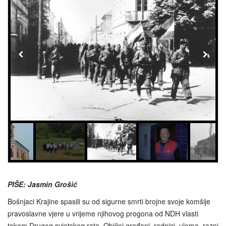
PIŠE: Jasmin Grošić
Bošnjaci Krajine spasili su od sigurne smrti brojne svoje komšije
pravoslavne vjere u vrijeme njihovog progona od NDH vlasti
tokom Drugog svjetskog rata. Obični građani, radnici, ulema, razni