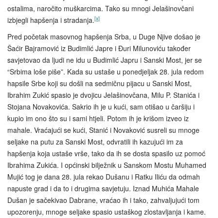
ostalima, naročito muškarcima. Tako su mnogi Jelašinovčani
[x]
izbjegli hapšenja i stradanja.
Pred početak masovnog hapšenja Srba, u Duge Njive došao je
Šaćir Bajramović iz Budimlić Japre i Đuri Milunoviću također
savjetovao da ljudi ne idu u Budimlić Japru i Sanski Most, jer se
“Srbima loše piše”. Kada su ustaše u ponedjeljak 28. jula redom
hapsile Srbe koji su došli na sedmičnu pijacu u Sanski Most,
Ibrahim Zukić spasio je dvojicu Jelašinovčana, Milu P. Stanića i
Stojana Novakovića. Sakrio ih je u kući, sam otišao u čaršiju i
kupio im ono što su i sami htjeli. Potom ih je krišom izveo iz
mahale. Vraćajući se kući, Stanić i Novaković susreli su mnoge
seljake na putu za Sanski Most, odvratili ih kazujući im za
hapšenja koja ustaše vrše, tako da ih se dosta spasilo uz pomoć
Ibrahima Zukića. I općinski bilježnik u Sanskom Mostu Muhamed
Mujić tog je dana 28. jula rekao Dušanu i Ratku Iliću da odmah
napuste grad i da to i drugima savjetuju. Iznad Muhića Mahale
Dušan je sačekivao Dabrane, vraćao ih i tako, zahvaljujući tom
upozorenju, mnoge seljake spasio ustaškog zlostavljanja i kame.