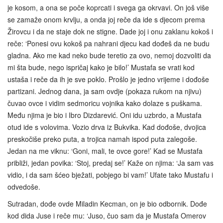
je kosom, a ona se poče koprcati i svega ga okrvavi. On još više
se zamaže onom krvlju, a onda joj reče da ide s djecom prema
Žirovcu i da ne staje dok ne stigne. Dade joj i onu zaklanu kokoš i
reče: ‘Ponesi ovu kokoš pa nahrani djecu kad dođeš da ne budu
gladna. Ako me kad neko bude teretio za ovo, nemoj dozvoliti da
mi šta bude, nego ispričaj kako je bilo!’ Mustafa se vrati kod
ustaša i reče da ih je sve poklo. Prošlo je jedno vrijeme i dođoše
partizani. Jednog dana, ja sam ovdje (pokaza rukom na njivu)
čuvao ovce i vidim sedmoricu vojnika kako dolaze s puškama.
Među njima je bio i Ibro Dizdarević. Oni idu uzbrdo, a Mustafa
otud ide s volovima. Vozio drva iz Bukvika. Kad dođoše, dvojica
preskočiše preko puta, a trojica namah ispod puta zalegoše.
Jedan na me viknu: ‘Goni, mali, te ovce gore!’ Kad se Mustafa
približi, jedan povika: ‘Stoj, predaj se!’ Kaže on njima: ‘Ja sam vas
vidio, i da sam šćeo bježati, pobjego bi vam!’ Ufate tako Mustafu i
odvedoše.
Sutradan, dođe ovde Miladin Kecman, on je bio odbornik. Dođe
kod dida Juse i reče mu: ‘Juso, čuo sam da je Mustafa Omerov