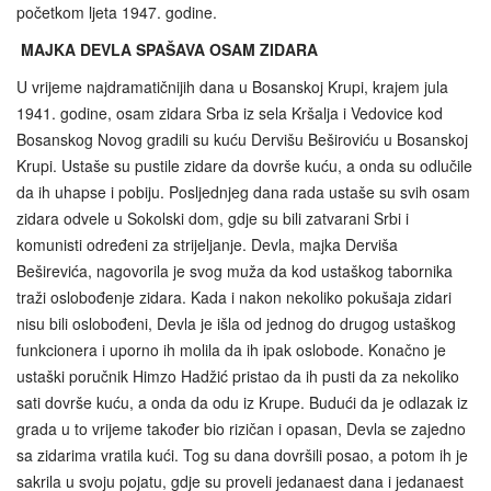
početkom ljeta 1947. godine.
MAJKA DEVLA SPAŠAVA OSAM ZIDARA
U vrijeme najdramatičnijih dana u Bosanskoj Krupi, krajem jula
1941. godine, osam zidara Srba iz sela Kršalja i Vedovice kod
Bosanskog Novog gradili su kuću Dervišu Beširoviću u Bosanskoj
Krupi. Ustaše su pustile zidare da dovrše kuću, a onda su odlučile
da ih uhapse i pobiju. Posljednjeg dana rada ustaše su svih osam
zidara odvele u Sokolski dom, gdje su bili zatvarani Srbi i
komunisti određeni za strijeljanje. Devla, majka Derviša
Beširevića, nagovorila je svog muža da kod ustaškog tabornika
traži oslobođenje zidara. Kada i nakon nekoliko pokušaja zidari
nisu bili oslobođeni, Devla je išla od jednog do drugog ustaškog
funkcionera i uporno ih molila da ih ipak oslobode. Konačno je
ustaški poručnik Himzo Hadžić pristao da ih pusti da za nekoliko
sati dovrše kuću, a onda da odu iz Krupe. Budući da je odlazak iz
grada u to vrijeme također bio rizičan i opasan, Devla se zajedno
sa zidarima vratila kući. Tog su dana dovršili posao, a potom ih je
sakrila u svoju pojatu, gdje su proveli jedanaest dana i jedanaest