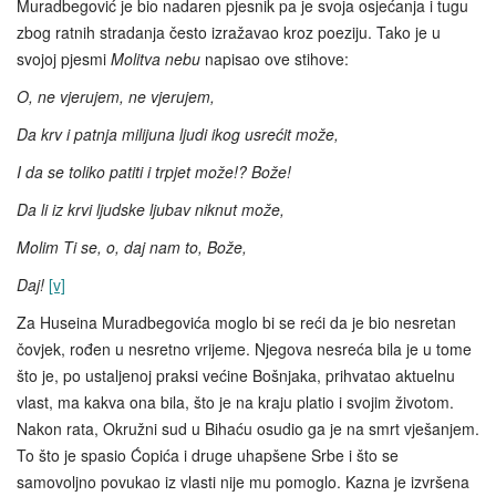
Muradbegović je bio nadaren pjesnik pa je svoja osjećanja i tugu
zbog ratnih stradanja često izražavao kroz poeziju. Tako je u
svojoj pjesmi
Molitva nebu
napisao ove stihove:
O, ne vjerujem, ne vjerujem,
Da krv i patnja milijuna ljudi ikog usrećit može,
I da se toliko patiti i trpjet može!? Bože!
Da li iz krvi ljudske ljubav niknut može,
Molim Ti se, o, daj nam to, Bože,
Daj!
[v]
Za Huseina Muradbegovića moglo bi se reći da je bio nesretan
čovjek, rođen u nesretno vrijeme. Njegova nesreća bila je u tome
što je, po ustaljenoj praksi većine Bošnjaka, prihvatao aktuelnu
vlast, ma kakva ona bila, što je na kraju platio i svojim životom.
Nakon rata, Okružni sud u Bihaću osudio ga je na smrt vješanjem.
To što je spasio Ćopića i druge uhapšene Srbe i što se
samovoljno povukao iz vlasti nije mu pomoglo. Kazna je izvršena