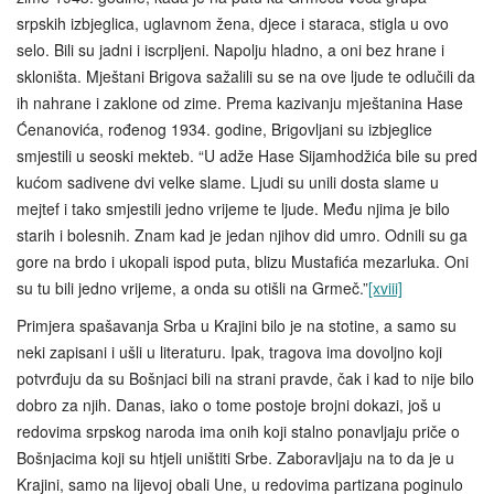
srpskih izbjeglica, uglavnom žena, djece i staraca, stigla u ovo
selo. Bili su jadni i iscrpljeni. Napolju hladno, a oni bez hrane i
skloništa. Mještani Brigova sažalili su se na ove ljude te odlučili da
ih nahrane i zaklone od zime. Prema kazivanju mještanina Hase
Ćenanovića, rođenog 1934. godine, Brigovljani su izbjeglice
smjestili u seoski mekteb. “U adže Hase Sijamhodžića bile su pred
kućom sadivene dvi velke slame. Ljudi su unili dosta slame u
mejtef i tako smjestili jedno vrijeme te ljude. Među njima je bilo
starih i bolesnih. Znam kad je jedan njihov did umro. Odnili su ga
gore na brdo i ukopali ispod puta, blizu Mustafića mezarluka. Oni
su tu bili jedno vrijeme, a onda su otišli na Grmeč.”
[xviii]
Primjera spašavanja Srba u Krajini bilo je na stotine, a samo su
neki zapisani i ušli u literaturu. Ipak, tragova ima dovoljno koji
potvrđuju da su Bošnjaci bili na strani pravde, čak i kad to nije bilo
dobro za njih. Danas, iako o tome postoje brojni dokazi, još u
redovima srpskog naroda ima onih koji stalno ponavljaju priče o
Bošnjacima koji su htjeli uništiti Srbe. Zaboravljaju na to da je u
Krajini, samo na lijevoj obali Une, u redovima partizana poginulo