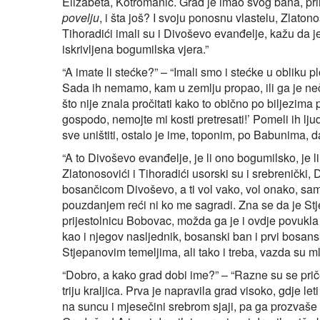
Elizabeta, Kotromanić. Grad je imao svog bana, pri
povelju
, i šta još? I svoju ponosnu vlastelu, Zlato
Tihoradići imali su i Divoševo evanđelje, kažu da je 
iskrivljena bogumilska vjera.”
“A imate li stećke?” – “Imali smo i stećke u obliku p
Sada ih nemamo, kam u zemlju propao, ili ga je neči
što nije znala pročitati kako to obično po biljezima 
gospodo, nemojte mi kosti pretresati!’ Pomeli ih l
sve uništiti, ostalo je ime, toponim, po Babunima
“A to Divoševo evanđelje, je li ono bogumilsko, je 
Zlatonosovići i Tihoradići usorski su i srebrenički
bosančicom Divoševo, a ti vol vako, vol onako, sama 
pouzdanjem reći ni ko me sagradi. Zna se da je St
prijestolnicu Bobovac, možda ga je i ovdje povukla 
kao i njegov nasljednik, bosanski ban i prvi bosansk
Stjepanovim temeljima, ali tako i treba, vazda su ml
“Dobro, a kako grad dobi ime?” – “Razne su se pri
triju kraljica. Prva je napravila grad visoko, gdje 
na suncu i mjesečini srebrom sjaji, pa ga prozvaše 