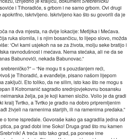
ncezu, iznjedrio je kraljicu, dokument
Srebreničku
nosoviće i Tihoradiće, s grbom i ne samo grbom. Ovi drugi
apokrifno, iskrivljeno. Iskrivljeno kao što su govorili da je
loča na dva mjesta, na dvije lokacije: Metljika i Mećava.
ja ruka slomila, i s njim bosančicu, to lijepo slovo, možda
piše: ‘Ovi kami usjekoh na se za života, molju seke bratijo i
judska ravnodušnost i mećava. Nema stećaka, ali ne da se
, danas Babunovići, nekada Babunovac.”
li srebreničko?” – “Ne mogu ti s pouzdanjem reći,
, Divoš je Tihoradić, a evanđelje, pisano našom lijepom
zaključi. Eto toliko, da ne silim, isto kao što ne mogu s
jepan II Kotromanić sagradio srednjovjekovnu bosansku
neimarska želja, pa je koji kamen složio. Volio je da gradi
i kralj Tvrtko, a Tvrtko je gradio na dobro pripremljenim
ađi živjeli na ramenima starijih, ili na ramenima predaka.”
če o tome ispredale. Govoraše kako ga sagradila jedna od
leti ptica, pa grad dobi ime Soko! Druga grad što mu kamen
Srebr'nik! A treća isto tako grad, pa ponese ime