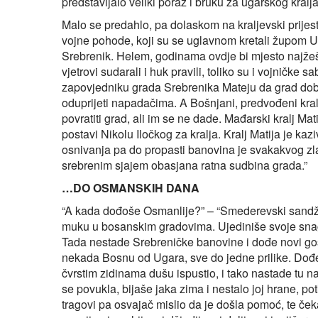
predstavljalo veliki poraz i bruku za ugarskog kralja
Malo se predahlo, pa dolaskom na kraljevski prij
vojne pohode, koji su se uglavnom kretali župom Us
Srebrenik. Helem, godinama ovdje bi mjesto najže
vjetrovi sudarali i huk pravili, toliko su i vojničke 
zapovjedniku grada Srebrenika Mateju da grad dob
oduprijeti napadačima. A Bošnjani, predvođeni kra
povratiti grad, ali im se ne dade. Mađarski kralj M
postavi Nikolu Iločkog za kralja. Kralj Matija je kaz
osnivanja pa do propasti banovina je svakakvog zla
srebrenim sjajem obasjana ratna sudbina grada.”
…DO OSMANSKIH DANA
“A kada dođoše Osmanlije?” – “Smederevski sandža
muku u bosanskim gradovima. Ujediniše svoje snag
Tada nestade Srebreničke banovine i dođe novi go
nekada Bosnu od Ugara, sve do jedne prilike. Dođe
čvrstim zidinama dušu ispustio, i tako nastade tu
se povukla, bijaše jaka zima i nestalo joj hrane, p
tragovi pa osvajač mislio da je došla pomoć, te ček