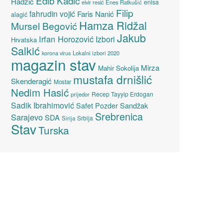
Edib Kadić
Hadžić
enisa
elvir resić
Enes Ratkušić
Filip
fahrudin vojić
Faris Nanić
alagić
Hamza Ridžal
Mursel Begović
Jakub
Irfan Horozović
Izbori
Hrvatska
Salkić
Lokalni izbori 2020
korona virus
magazin stav
Mirza
Mahir Sokolija
mustafa drnišlić
Skenderagić
Mostar
Nedim Hasić
Recep Tayyip Erdogan
prijedor
Sadik Ibrahimović
Sandžak
Safet Pozder
Srebrenica
Sarajevo
SDA
Srbija
Sirija
Stav
Turska