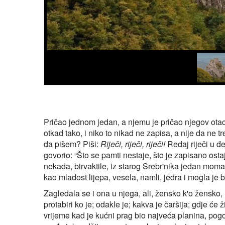
Pričao jednom jedan, a njemu je pričao njegov otac,
otkad tako, i niko to nikad ne zapisa, a nije da ne t
da pišem? Piši:
Riječi, riječi, riječi!
Redaj riječi u đe
govorio: “Što se pamti nestaje, što je zapisano osta
nekada, birvaktile, iz starog Srebr'nika jedan moma
kao mladost lijepa, vesela, namli, jedra i mogla je b
Zagledala se i ona u njega, ali, žensko k'o žensko, 
protabiri ko je; odakle je; kakva je čaršija; gdje će 
vrijeme kad je kućni prag bio najveća planina, pogo