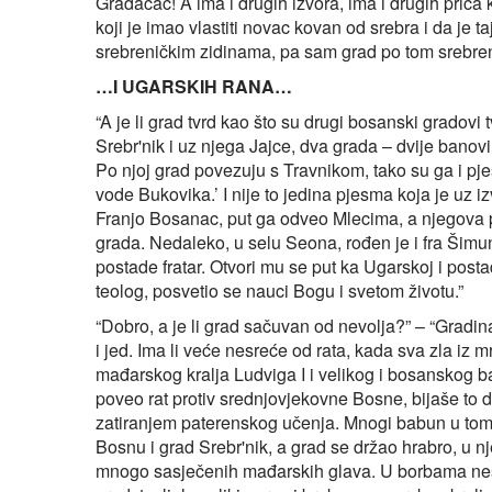
Gradačac! A ima i drugih izvora, ima i drugih priča
koji je imao vlastiti novac kovan od srebra i da je 
srebreničkim zidinama, pa sam grad po tom srebre
…I UGARSKIH RANA…
“A je li grad tvrd kao što su drugi bosanski gradovi t
Srebr'nik i uz njega Jajce, dva grada – dvije banovi
Po njoj grad povezuju s Travnikom, tako su ga i pj
vode Bukovika.’ I nije to jedina pjesma koja je uz iz
Franjo Bosanac, put ga odveo Mlecima, a njegova pjes
grada. Nedaleko, u selu Seona, rođen je i fra Šimun
postade fratar. Otvori mu se put ka Ugarskoj i postade 
teolog, posvetio se nauci Bogu i svetom životu.”
“Dobro, a je li grad sačuvan od nevolja?” – “Gradin
i jed. Ima li veće nesreće od rata, kada sva zla iz m
mađarskog kralja Ludviga I i velikog i bosanskog b
poveo rat protiv srednjovjekovne Bosne, bijaše to 
zatiranjem paterenskog učenja. Mnogi babun u tom r
Bosnu i grad Srebr'nik, a grad se držao hrabro, u
mnogo sasječenih mađarskih glava. U borbama nestad