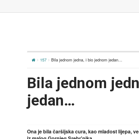
157
Bila jednom jedna, i bio jednom jedan…
Bila jednom jedn
jedan…
Ona je bila čaršijska cura, kao mladost lijepa, ves
iz malog Gornjeg Srebr'nika