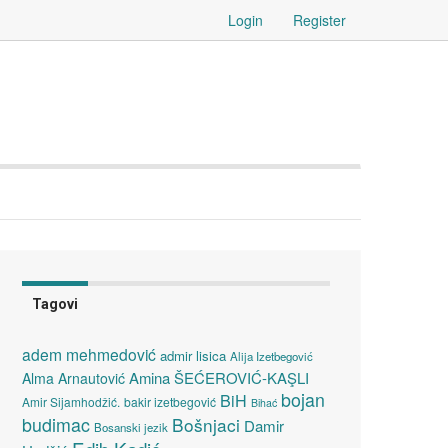
Login
Register
Tagovi
adem mehmedović
admir lisica
Alija Izetbegović
Amina ŠEĆEROVIĆ-KAŞLI
Alma Arnautović
bojan
BiH
Amir Sijamhodžić.
bakir izetbegović
Bihać
budimac
Bošnjaci
Damir
Bosanski jezik