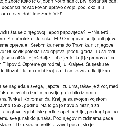
 koje zbore kako je Stjepan Kotromanić, prvi bosanski ban,
taj bosanski novac kovan upravo ovdje, pod, oko ili u
nom novcu dobi ime Srebr'nik!”
vrdi i šta se o njegovoj ljepoti pripovijeda?” – “Najtvrđi,
ne, Srebrenička i Jajačka. Eh! O njegovoj se ljepoti pjeva.
esme opjevale: ‘Srebr'nika nema do Travnika nit njegove
vor Bukovik potekla i što opjeva ljepotu grada. Tu se rodi i
ma otišla je još dalje. I nije jedini koji je pronosio ime
 Filipović. Otpreme ga roditelji u Kraljevu Sutjesku te
filozof, i tu mu ne bi kraj, smiri se, završi u Italiji kao
a se nagledala svega, ljepote i zuluma, takav je život, med
raka na svjetlo izmile, a ovdje ga je bilo između
ana Tvrtka I Kotromanića. Kralj je sa svojom vojskom
davne 1363. godine. Na to ga je navela mržnja za
atu glavu zgubi. Iste godine opet nadrije, po drugi put na
 njemu sve junak do junaka. Pod njegovim zidinama pade
e, ili bi ukraden veliki državni pečat, što je