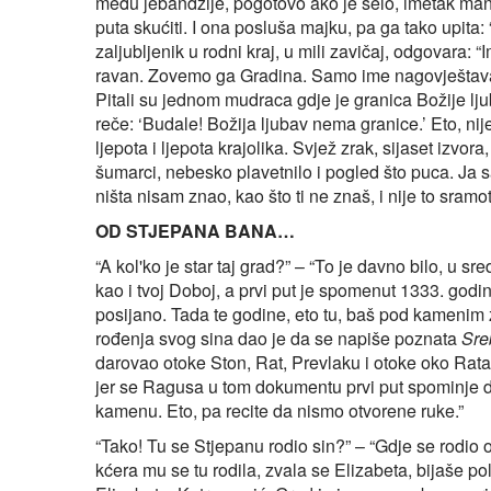
među jebandžije, pogotovo ako je selo, imetak manje
puta skućiti. I ona posluša majku, pa ga tako upita
zaljubljenik u rodni kraj, u mili zavičaj, odgovara: “
ravan. Zovemo ga Gradina. Samo ime nagovještava n
Pitali su jednom mudraca gdje je granica Božije lj
reče: ‘Budale! Božija ljubav nema granice.’ Eto, nije
ljepota i ljepota krajolika. Svjež zrak, sijaset izvora
šumarci, nebesko plavetnilo i pogled što puca. Ja sam
ništa nisam znao, kao što ti ne znaš, i nije to sram
OD STJEPANA BANA…
“A kol'ko je star taj grad?” – “To je davno bilo, u 
kao i tvoj Doboj, a prvi put je spomenut 1333. godi
posijano. Tada te godine, eto tu, baš pod kamenim
rođenja svog sina dao je da se napiše poznata
Sre
darovao otoke Ston, Rat, Prevlaku i otoke oko Rata.
jer se Ragusa u tom dokumentu prvi put spominj
kamenu. Eto, pa recite da nismo otvorene ruke.”
“Tako! Tu se Stjepanu rodio sin?” – “Gdje se rodio o
kćera mu se tu rodila, zvala se Elizabeta, bijaše pol