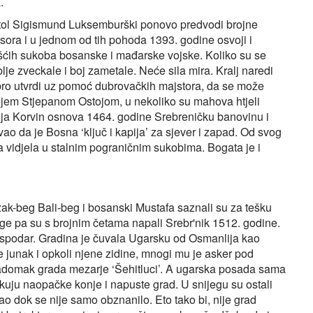
.
estol Sigismund Luksemburški ponovo predvodi brojne
ora i u jednom od tih pohoda 1393. godine osvoji i
šćih sukoba bosanske i mađarske vojske. Koliko su se
sablje zveckale i boj zametale. Neće sila mira. Kralj naredi
ro utvrdi uz pomoć dubrovačkih majstora, da se može
ljem Stjepanom Ostojom, u nekoliko su mahova htjeli
atija Korvin osnova 1464. godine Srebreničku banovinu i
ivao da je Bosna ‘ključ i kapija’ za sjever i zapad. Od svog
 vidjela u stalnim pograničnim sukobima. Bogata je i
k-beg Bali-beg i bosanski Mustafa saznali su za tešku
e pa su s brojnim četama napali Srebr'nik 1512. godine.
spodar. Gradina je čuvala Ugarsku od Osmanlija kao
 junak i opkoli njene zidine, mnogi mu je asker pod
 nadomak grada mezarje ‘Šehitluci’. A ugarska posada sama
otkuju naopačke konje i napuste grad. U snijegu su ostali
ao dok se nije samo obznanilo. Eto tako bi, nije grad