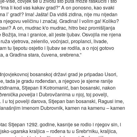
-više, čovjek se u životu sto puta može raskućiti i sto
: “Ima li kod vas kakav grad?” A on ponosno, kao svaki
Ima l’ grad!? Ima! Jašta! Da vidiš zidina, nije mu nijedan
jegovu veličinu i značaj. Gradina! I volim ga! Koliko?
ubavi? A on, mudrac k'o mudrac, hitro bez promišljanja
 Božija, ima i granice, ali jeste ljubav. Osvojila me njena
, ruža vjetrova, zelenilo, voćnjaci, proplanci, livade,
 tu ljepotu osjetio i ljubav se rodila, a o njoj gotovo
ota, a Gradina stara, čuvena, srebrena.”
srednjovjekovnoj bosanskoj državi grad je pripadao Usori,
ne, tada je gradu rođendan, a njegovo je sjeme ranije
 zidinama, Stjepan II Kotromanić, ban bosanski, nakon
brenička povelja
i Dubrovčanima u njoj, toj povelji,
 I u toj povelji darova, Stjepan ban bosanski, Ragusi ime,
e današnjim imenom Dubrovnik, kamen na kamenu – kamen
tac Stjepan 1292. godine, kasnije se rodio i njegov sin, i
jsko-ugarska kraljica – rođena tu u Srebr'niku, kraljica,