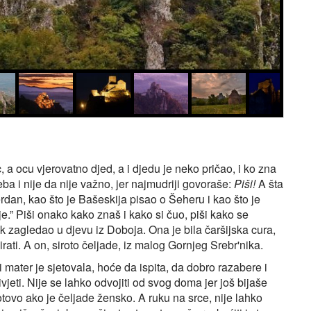
 a ocu vjerovatno djed, a i djedu je neko pričao, i ko zna
reba i nije da nije važno, jer najmudriji govoraše:
Piši!
A šta
rdan, kao što je Bašeskija pisao o Šeheru i kao što je
je.” Piši onako kako znaš i kako si čuo, piši kako se
k zagledao u djevu iz Doboja. Ona je bila čaršijska cura,
irati. A on, siroto čeljade, iz malog Gornjeg Srebr'nika.
i mater je sjetovala, hoće da ispita, da dobro razabere i
živjeti. Nije se lahko odvojiti od svog doma jer još bijaše
tovo ako je čeljade žensko. A ruku na srce, nije lahko