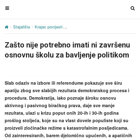
T
T
o
o
g
g
Stajališta
Krajac povijesti
Zašto nije potrebno imati ni završenu os
g
g
l
l
Zašto nije potrebno imati ni završenu
e
e
n
n
osnovnu školu za bavljenje politikom
a
a
v
v
i
i
g
g
Slab odaziv na izbore ili referendume pokazuje sve širu
a
a
apatiju zbog sve slabijih rezultata demokratskog procesa i
t
t
procedura. Demokratija, iako poznaje široku osnovu
i
i
aktivnog i pasivnog biračkog prava, daje sve manje
o
o
rezultata, ulazi u krizu poput onih 20-ih i 30-ih godina
n
n
prošlog stoljeća, koje su na vlast dovele populiste koji su
proizveli zločinačke režime s katastrofalnim posljedicama.
Od zainteresiranih, barem djelomično upućenih, a apatičnih