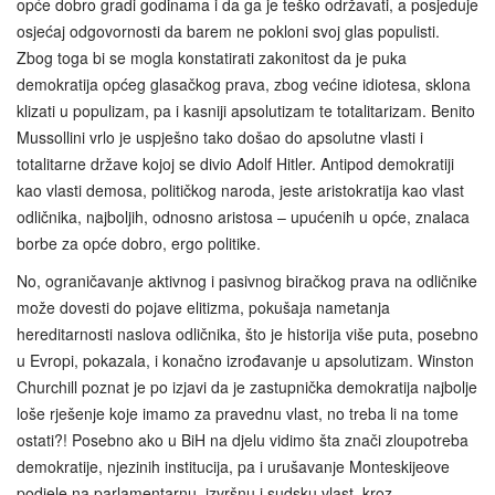
opće dobro gradi godinama i da ga je teško održavati, a posjeduje
osjećaj odgovornosti da barem ne pokloni svoj glas populisti.
Zbog toga bi se mogla konstatirati zakonitost da je puka
demokratija općeg glasačkog prava, zbog većine idiotesa, sklona
klizati u populizam, pa i kasniji apsolutizam te totalitarizam. Benito
Mussollini vrlo je uspješno tako došao do apsolutne vlasti i
totalitarne države kojoj se divio Adolf Hitler. Antipod demokratiji
kao vlasti demosa, političkog naroda, jeste aristokratija kao vlast
odličnika, najboljih, odnosno aristosa – upućenih u opće, znalaca
borbe za opće dobro, ergo politike.
No, ograničavanje aktivnog i pasivnog biračkog prava na odličnike
može dovesti do pojave elitizma, pokušaja nametanja
hereditarnosti naslova odličnika, što je historija više puta, posebno
u Evropi, pokazala, i konačno izrođavanje u apsolutizam. Winston
Churchill poznat je po izjavi da je zastupnička demokratija najbolje
loše rješenje koje imamo za pravednu vlast, no treba li na tome
ostati?! Posebno ako u BiH na djelu vidimo šta znači zloupotreba
demokratije, njezinih institucija, pa i urušavanje Monteskijeove
podjele na parlamentarnu, izvršnu i sudsku vlast, kroz