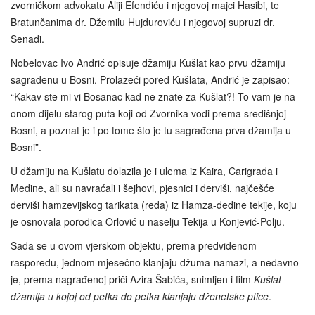
zvorničkom advokatu Aliji Efendiću i njegovoj majci Hasibi, te
Bratunčanima dr. Džemilu Hujduroviću i njegovoj supruzi dr.
Senadi.
Nobelovac Ivo Andrić opisuje džamiju Kušlat kao prvu džamiju
sagrađenu u Bosni. Prolazeći pored Kušlata, Andrić je zapisao:
“Kakav ste mi vi Bosanac kad ne znate za Kušlat?! To vam je na
onom dijelu starog puta koji od Zvornika vodi prema središnjoj
Bosni, a poznat je i po tome što je tu sagrađena prva džamija u
Bosni”.
U džamiju na Kušlatu dolazila je i ulema iz Kaira, Carigrada i
Medine, ali su navraćali i šejhovi, pjesnici i derviši, najčešće
derviši hamzevijskog tarikata (reda) iz Hamza-dedine tekije, koju
je osnovala porodica Orlović u naselju Tekija u Konjević-Polju.
Sada se u ovom vjerskom objektu, prema predviđenom
rasporedu, jednom mjesečno klanjaju džuma-namazi, a nedavno
je, prema nagrađenoj priči Azira Šabića, snimljen i film
Kušlat –
džamija u kojoj od petka do petka klanjaju dženetske ptice
.