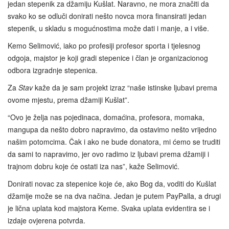
jedan stepenik za džamiju Kušlat. Naravno, ne mora značiti da
svako ko se odluči donirati nešto novca mora finansirati jedan
stepenik, u skladu s mogućnostima može dati i manje, a i više.
Kemo Selimović, iako po profesiji profesor sporta i tjelesnog
odgoja, majstor je koji gradi stepenice i član je organizacionog
odbora izgradnje stepenica.
Za
Stav
kaže da je sam projekt izraz “naše istinske ljubavi prema
ovome mjestu, prema džamiji Kušlat”.
“Ovo je želja nas pojedinaca, domaćina, profesora, momaka,
mangupa da nešto dobro napravimo, da ostavimo nešto vrijedno
našim potomcima. Čak i ako ne bude donatora, mi ćemo se truditi
da sami to napravimo, jer ovo radimo iz ljubavi prema džamiji i
trajnom dobru koje će ostati iza nas”, kaže Selimović.
Donirati novac za stepenice koje će, ako Bog da, voditi do Kušlat
džamije može se na dva načina. Jedan je putem PayPalla, a drugi
je lična uplata kod majstora Keme. Svaka uplata evidentira se i
izdaje ovjerena potvrda.