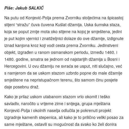
Piše: Jakub SALKIĆ
Na putu od Konjević-Polja prema Zvorniku stoljećima na špicastoj
stijeni “stražu” čuva čuvena Kušlat džamija. Uska šumska staza,
koja se poput zmije mota oko stijene na kojoj je smještena, jedini
je put kojim vjernici i znatiželjnici dolaze do ove džamije, izdignute
iznad kanjona kroz koji vodi cesta prema Zvorniku. Jedinstveni
objekt, izgrađen u ranom osmanskom periodu, između 1460. i
1480. godine, smatra se jednom od najstarijih džamija u Bosni i
Hercegovini. U ovu džamiju ne svraća se usput, niti slučajno, već
s namjerom da se uskom stazom uzbrdo popne do male džamije
smještene na nepristupačnom terenu, što samom činu posjete
daje posebnu draž.
Kako je prilaz uskom utabanom stazom vrlo okomit i teško
savladiv, naročito u vrijeme zime i snijega, grupa mještana
Konjević-Polja i okolnih naselja odlučila je pokrenuti projekt
izgradnje kamenih stepenica, ali kako je to prilično veliki posao za
same mještane, ostavili su mogućnost da svako ko želi donira