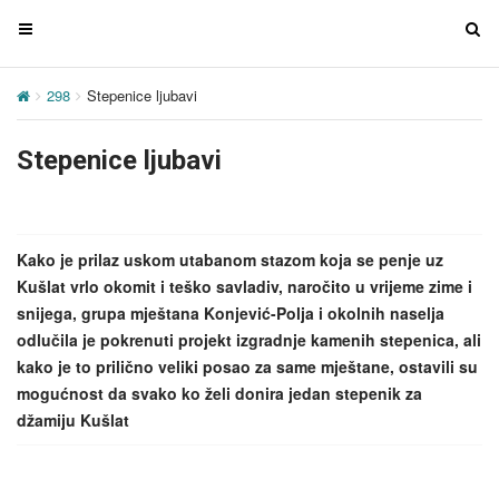
T
T
o
o
g
g
298
Stepenice ljubavi
g
g
l
l
Stepenice ljubavi
e
e
n
n
a
a
v
v
Kako je prilaz uskom utabanom stazom koja se penje uz
i
i
Kušlat vrlo okomit i teško savladiv, naročito u vrijeme zime i
g
g
snijega, grupa mještana Konjević-Polja i okolnih naselja
a
a
odlučila je pokrenuti projekt izgradnje kamenih stepenica, ali
t
t
kako je to prilično veliki posao za same mještane, ostavili su
i
i
mogućnost da svako ko želi donira jedan stepenik za
o
o
džamiju Kušlat
n
n