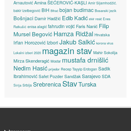
Amina ŠEĆEROVIĆ-KAŞLI
Arnautović
Amir Sijamhodžić.
bojan budimac
BiH
bakir izetbegović
Bosanski jezik
Bihać
Edib Kadić
Bošnjaci
Damir Hadžić
elvir resić
Enes
Filip
fahrudin vojić
Faris Nanić
enisa alagić
Ratkušić
Hamza Ridžal
Mursel Begović
Hrvatska
Jakub Salkić
Irfan Horozović
Izbori
korona virus
magazin stav
Mahir Sokolija
Lokalni izbori 2020
mustafa drnišlić
Mirza Skenderagić
Mostar
Nedim Hasić
Sadik
Recep Tayyip Erdogan
prijedor
Sarajevo
Ibrahimović
Sandžak
SDA
Safet Pozder
Stav
Turska
Srebrenica
Srbija
Sirija