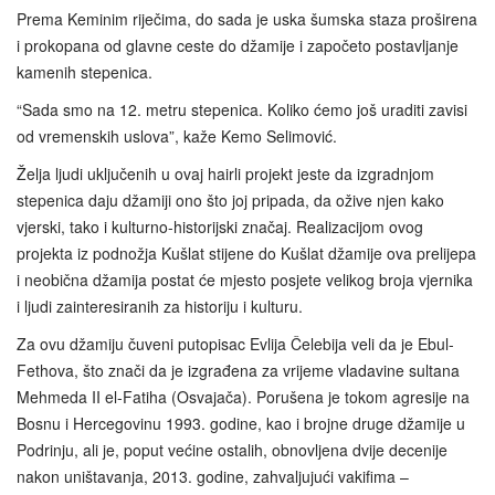
Prema Keminim riječima, do sada je uska šumska staza proširena
i prokopana od glavne ceste do džamije i započeto postavljanje
kamenih stepenica.
“Sada smo na 12. metru stepenica. Koliko ćemo još uraditi zavisi
od vremenskih uslova”, kaže Kemo Selimović.
Želja ljudi uključenih u ovaj hairli projekt jeste da izgradnjom
stepenica daju džamiji ono što joj pripada, da ožive njen kako
vjerski, tako i kulturno-historijski značaj. Realizacijom ovog
projekta iz podnožja Kušlat stijene do Kušlat džamije ova prelijepa
i neobična džamija postat će mjesto posjete velikog broja vjernika
i ljudi zainteresiranih za historiju i kulturu.
Za ovu džamiju čuveni putopisac Evlija Čelebija veli da je Ebul-
Fethova, što znači da je izgrađena za vrijeme vladavine sultana
Mehmeda II el-Fatiha (Osvajača). Porušena je tokom agresije na
Bosnu i Hercegovinu 1993. godine, kao i brojne druge džamije u
Podrinju, ali je, poput većine ostalih, obnovljena dvije decenije
nakon uništavanja, 2013. godine, zahvaljujući vakifima –