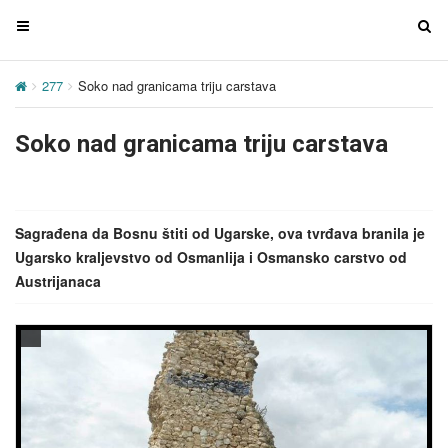
T
T
o
o
g
g
277
Soko nad granicama triju carstava
g
g
l
l
Soko nad granicama triju carstava
e
e
n
n
a
a
v
v
Sagrađena da Bosnu štiti od Ugarske, ova tvrđava branila je
i
i
Ugarsko kraljevstvo od Osmanlija i Osmansko carstvo od
g
g
Austrijanaca
a
a
t
t
i
i
o
o
n
n