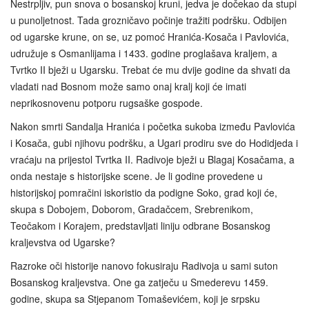
Nestrpljiv, pun snova o bosanskoj kruni, jedva je dočekao da stupi
u punoljetnost. Tada grozničavo počinje tražiti podršku. Odbijen
od ugarske krune, on se, uz pomoć Hranića-Kosača i Pavlovića,
udružuje s Osmanlijama i 1433. godine proglašava kraljem, a
Tvrtko II bježi u Ugarsku. Trebat će mu dvije godine da shvati da
vladati nad Bosnom može samo onaj kralj koji će imati
neprikosnovenu potporu rugsaške gospode.
Nakon smrti Sandalja Hranića i početka sukoba između Pavlovića
i Kosača, gubi njihovu podršku, a Ugari prodiru sve do Hodidjeda i
vraćaju na prijestol Tvrtka II. Radivoje bježi u Blagaj Kosačama, a
onda nestaje s historijske scene. Je li godine provedene u
historijskoj pomračini iskoristio da podigne Soko, grad koji će,
skupa s Dobojem, Doborom, Gradačcem, Srebrenikom,
Teočakom i Korajem, predstavljati liniju odbrane Bosanskog
kraljevstva od Ugarske?
Razroke oči historije nanovo fokusiraju Radivoja u sami suton
Bosanskog kraljevstva. One ga zatječu u Smederevu 1459.
godine, skupa sa Stjepanom Tomaševićem, koji je srpsku