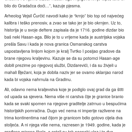
bilo do Gradačca doći…”, kazuje pjesma.
Arheolog Vejsil Ćurčić navodi kako je “krnjo” bio top od najvećeg
kalibra i teško prenosiv, a zvao se tako jer je bio okrnjen. Uz to,
historija je u svoje deftere zapisala da je 1716. godine dizdar bio
baš neki Hasan-aga. Bilo je to u vrijeme kada je austrijska vojska
prešla Savu i kada je nova granica Osmanskog carstva
uspostavljena linijom kojom je kralj Tvrtko I posijao gradove da
brane njegovu kraljevinu. Kazuje se da su potomci Hasan-age
dobili prezime po njegovoj službi, Dizdarevići, i da su živjeli u
mahali Bježani, koja je dobila naziv jer se ovamo sklanjao narod
kada bi vojska nahrnula na Gradinu.
Ali, odavno nema kraljevstva koje je podiglo ovaj grad da ga štiti
od upada sa sjevera. Nema više ni carstva čije je granice branio
kada se svaki spomen na njegove graditelje zatrnuo u bespućima
historijskih pomračina. Dugo već nema ni imperije razlivene na
trima kontinentima nad čijom je granicom bdio gotovo cijela dva
stoljeća. A ni njega više nema, raznesen je 1949. godine, kada je
građena mjesna škola, a ostali su tek naopaki ulaz i ta dva