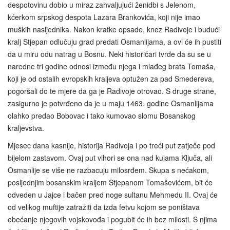
despotovinu dobio u miraz zahvaljujući ženidbi s Jelenom,
kćerkom srpskog despota Lazara Brankovića, koji nije imao
muških nasljednika. Nakon kratke opsade, knez Radivoje i budući
kralj Stjepan odlučuju grad predati Osmanlijama, a ovi će ih pustiti
da u miru odu natrag u Bosnu. Neki historičari tvrde da su se u
naredne tri godine odnosi između njega i mlađeg brata Tomaša,
koji je od ostalih evropskih kraljeva optužen za pad Smedereva,
pogoršali do te mjere da ga je Radivoje otrovao. S druge strane,
zasigurno je potvrđeno da je u maju 1463. godine Osmanlijama
olahko predao Bobovac i tako kumovao slomu Bosanskog
kraljevstva.
Mjesec dana kasnije, historija Radivoja i po treći put zatječe pod
bijelom zastavom. Ovaj put vihori se ona nad kulama Ključa, ali
Osmanlije se više ne razbacuju milosrđem. Skupa s nećakom,
posljednjim bosanskim kraljem Stjepanom Tomaševićem, bit će
odveden u Jajce i bačen pred noge sultanu Mehmedu II. Ovaj će
od velikog muftije zatražiti da izda fetvu kojom se poništava
obećanje njegovih vojskovođa i pogubit će ih bez milosti. S njima