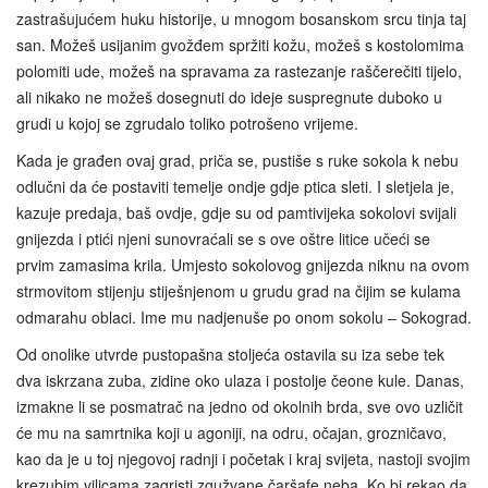
zastrašujućem huku historije, u mnogom bosanskom srcu tinja taj
san. Možeš usijanim gvožđem spržiti kožu, možeš s kostolomima
polomiti ude, možeš na spravama za rastezanje raščerečiti tijelo,
ali nikako ne možeš dosegnuti do ideje suspregnute duboko u
grudi u kojoj se zgrudalo toliko potrošeno vrijeme.
Kada je građen ovaj grad, priča se, pustiše s ruke sokola k nebu
odlučni da će postaviti temelje ondje gdje ptica sleti. I sletjela je,
kazuje predaja, baš ovdje, gdje su od pamtivijeka sokolovi svijali
gnijezda i ptići njeni sunovraćali se s ove oštre litice učeći se
prvim zamasima krila. Umjesto sokolovog gnijezda niknu na ovom
strmovitom stijenju stiješnjenom u grudu grad na čijim se kulama
odmarahu oblaci. Ime mu nadjenuše po onom sokolu – Sokograd.
Od onolike utvrde pustopašna stoljeća ostavila su iza sebe tek
dva iskrzana zuba, zidine oko ulaza i postolje čeone kule. Danas,
izmakne li se posmatrač na jedno od okolnih brda, sve ovo uzličit
će mu na samrtnika koji u agoniji, na odru, očajan, grozničavo,
kao da je u toj njegovoj radnji i početak i kraj svijeta, nastoji svojim
krezubim vilicama zagristi zgužvane čaršafe neba. Ko bi rekao da