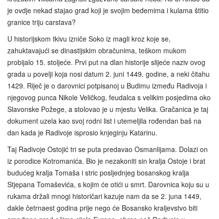
je ovdje nekad stajao grad koji je svojim bedemima i kulama štitio
granice triju carstava?
U historijskom tkivu izniče Soko iz magli kroz koje se,
zahuktavajući se dinastijskim obračunima, teškom mukom
probijalo 15. stoljeće. Prvi put na dlan historije slijeće naziv ovog
grada u povelji koja nosi datum 2. juni 1449. godine, a neki čitahu
1429. Riječ je o darovnici potpisanoj u Budimu između Radivoja i
njegovog punca Nikole Veličkog, feudalca s velikim posjedima oko
Slavonske Požege, a stolovao je u mjestu Velika. Gračanica je taj
dokument uzela kao svoj rodni list i utemeljila rođendan baš na
dan kada je Radivoje isprosio knjeginju Katarinu.
Taj Radivoje Ostojić tri se puta predavao Osmanlijama. Dolazi on
iz porodice Kotromanića. Bio je nezakoniti sin kralja Ostoje i brat
budućeg kralja Tomaša i stric posljednjeg bosanskog kralja
Stjepana Tomaševića, s kojim će otići u smrt. Darovnica koju su u
rukama držali mnogi historičari kazuje nam da se 2. juna 1449,
dakle četrnaest godina prije nego će Bosansko kraljevstvo biti