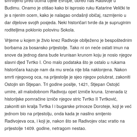
smrvljeno pred očima cijele Evrope, obreo naš Radivoje u
Budimu. Onamo je otišao kako bi isprosio ruku Katarine Velički te
je s njenim ocem, kako je nalagao ondašnji običaj, razmijenio u
dar dijelove svojih posjeda. Neki historičari tvrde da je supruginim
roditeljima poklonio polovinu Sokola.
Vrijeme u kojem je živio knez Radivoje obilježeno je bespoštednim
borbama za bosansko prijestolje. Tako ni on neće ostati imun na
snove da jednog dana bude krunisan krunom koju je nosio njegov
slavni djed Tvrtko I. Ono malo podataka što je ostalo u rukama
historičara kazuje nam da mu sreća nije bila naklonjena. Nakon
smrti njegovog oca, na prijestolje je sjeo njegov polubrat, zakoniti
Ostojin sin Stjepan. Tri godine poslije, 1421, Stjepan Ostojić
umire, ali malodobnom Radivoju opet izmiče kruna. Iznenada iz
historijske pomračine izniče njegov stric Tvrtko II Tvrtković,
zakoniti sin kralja Tvrtka I i bugarske princeze Doroteje, koji je već
jednom bio na prijestolju, onda kada je nasilno smijenio
Radivojeva oca, i koji je, nakon što se Radivojev otac vratio na
prijestolje 1409. godine, netragom nestao.