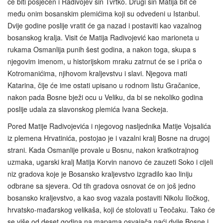
će biti posječen i Radivojev sin Tvrtko. Drugi sin Matija bit će
među onim bosanskim plemićima koji su odvedeni u Istanbul.
Dvije godine poslije vratit će ga nazad i postaviti kao vazalnog
bosanskog kralja. Visit će Matija Radivojević kao marioneta u
rukama Osmanlija punih šest godina, a nakon toga, skupa s
njegovim imenom, u historijskom mraku zatrnut će se i priča o
Kotromanićima, njihovom kraljevstvu i slavi. Njegova mati
Katarina, čije će ime ostati upisano u rodnom listu Gračanice,
nakon pada Bosne bježi ocu u Veliku, da bi se nekoliko godina
poslije udala za slavonskog plemića Ivana Seckeja.
Pored Matije Radivojevića i njegovog nasljednika Matije Vojsalića
iz plemena Hrvatinića, postojao je i vazalni kralj Bosne na drugoj
strani. Kada Osmanlije provale u Bosnu, nakon kratkotrajnog
uzmaka, ugarski kralj Matija Korvin nanovo će zauzeti Soko i cijeli
niz gradova koje je Bosansko kraljevstvo izgradilo kao liniju
odbrane sa sjevera. Od tih gradova osnovat će on još jedno
bosansko kraljevstvo, a kao svog vazala postaviti Nikolu Iločkog,
hrvatsko‑mađarskog velikaša, koji će stolovati u Teočaku. Tako će
se više od deset godina na mapama osvajača naći dvije Bosne i