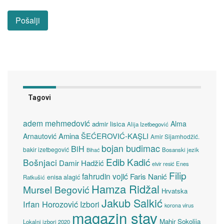
Tagovi
adem mehmedović
Alma
admir lisica
Alija Izetbegović
Amina ŠEĆEROVIĆ-KAŞLI
Arnautović
Amir Sijamhodžić.
bojan budimac
BiH
bakir izetbegović
Bosanski jezik
Bihać
Edib Kadić
Bošnjaci
Damir Hadžić
elvir resić
Enes
Filip
fahrudin vojić
Faris Nanić
enisa alagić
Ratkušić
Hamza Ridžal
Mursel Begović
Hrvatska
Jakub Salkić
Irfan Horozović
Izbori
korona virus
magazin stav
Mahir Sokolija
Lokalni izbori 2020