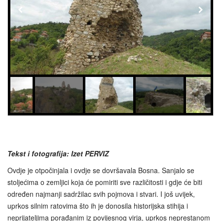
Tekst i fotografija: Izet PERVIZ
Ovdje je otpočinjala i ovdje se dovršavala Bosna. Sanjalo se
stoljećima o zemljici koja će pomiriti sve različitosti i gdje će biti
određen najmanji sadržilac svih pojmova i stvari. I još uvijek,
uprkos silnim ratovima što ih je donosila historijska stihija i
neprijateljima porađanim iz povijesnog virja, uprkos neprestanom