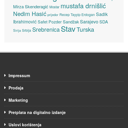
mustafa drnišlić
Mirza Skenderagić
Mostar
Nedim Hasić
Sadik
Recep Tayyip Erdogan
prijedor
Sarajevo
Ibrahimović
Sandžak
SDA
Safet Pozder
Stav
Turska
Srebrenica
Srbija
Sirija
Impressum
Prodaja
Marketing
Pretplata na digitalno izdanje
Uslovi korištenja