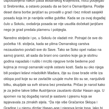
uspostavljena nakon pada Bosanskog kraljevstva, noću pobjegao
iz Srebrenika, a ostavio posadu da se bori s Osmanlijama. Poslije
deset dana borbe janjičari su provalili u grad i bez milosti sasjekli
posadu koja im je nanijela velike gubitke. Kada se za ovaj događaj
čulo u Sokolu, ovdašnja posada se nije usudila dočekati janjičare
nego je grad predala plamenu i pobjegla.
Naredno stoljeće i po, u Sokolu će vladati mir. Potrajat će sve do
početka 18. stoljeća, kada se plima Osmanskog carstva
nezaustavivo povlači sve do Save. Tako se Soko opet našao na
samoj granici, ali sada da brani ono carstvo koje ga je stotinu
godina napadalo i rušilo i mrzilo njegove tvrde bedeme pod
kojima je mnogi osmanski vojnik ostavio kosti. Sada su oko njega
bili posijani leševi mladolikih Mađara, čije su ćose brade virile iza
oklopa pod koje su se zavlačile uzujale muhe što su se, nanjušivši
bitku, skupljale sa svih strana bez prestanka. Pričao je narod kako
je za jedne takve bitke Austrijance zaustavio dizdar Hasan-aga. U
spomen na taj događaj narod je sastavio i pjesmu koja se
ispjevavala za zimskih sijela. “Da nije više Gračanice Sklopa i
Gradine i u njemu dizdar Hasan-age i njegova krnje topa, lako bi