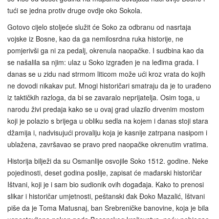
tući se jedna protiv druge ovdje oko Sokola.
Gotovo cijelo stoljeće služit će Soko za odbranu od nasrtaja
vojske iz Bosne, kao da ga nemilosrdna ruka historije, ne
pomjerivši ga ni za pedalj, okrenula naopačke. I sudbina kao da
se našalila sa njim: ulaz u Soko izgrađen je na leđima grada. I
danas se u zidu nad strmom liticom može ući kroz vrata do kojih
ne dovodi nikakav put. Mnogi historičari smatraju da je to urađeno
iz taktičkih razloga, da bi se zavaralo neprijatelja. Osim toga, u
narodu živi predaja kako se u ovaj grad ulazilo drvenim mostom
koji je polazio s brijega u obliku sedla na kojem i danas stoji stara
džamija i, nadvisujući provaliju koja je kasnije zatrpana nasipom i
ublažena, završavao se pravo pred naopačke okrenutim vratima.
Historija bilježi da su Osmanlije osvojile Soko 1512. godine. Neke
pojedinosti, deset godina poslije, zapisat će mađarski historičar
Ištvani, koji je i sam bio sudionik ovih događaja. Kako to prenosi
slikar i historičar umjetnosti, peštanski đak Đoko Mazalić, Ištvani
piše da je Toma Matusnaj, ban Srebreničke banovine, koja je bila