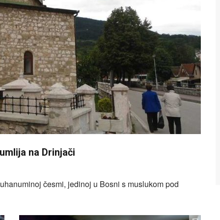
mlija na Drinjači
Đurđuhanuminoj česmi, jedinoj u Bosni s muslukom pod