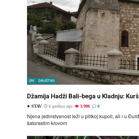
291
DRUŠTVO
Džamija Hadži Bali-bega u Kladnju: Kuršu
STAV
6 godina ago
3.906
0
Njena jedinstvenost leži u plitkoj kupoli, ali i u 
šatorastim krovom