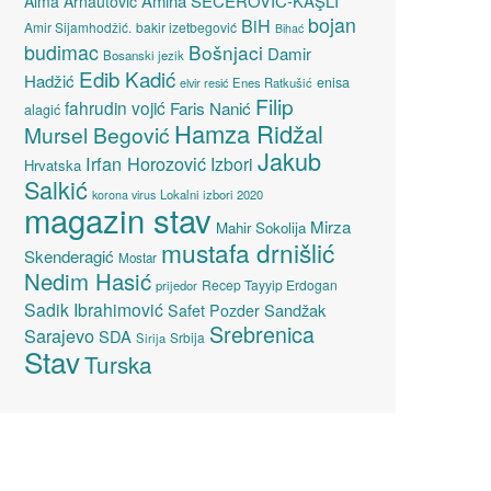
Amina ŠEĆEROVIĆ-KAŞLI
Alma Arnautović
bojan
BiH
Amir Sijamhodžić.
bakir izetbegović
Bihać
budimac
Bošnjaci
Damir
Bosanski jezik
Edib Kadić
Hadžić
enisa
elvir resić
Enes Ratkušić
Filip
fahrudin vojić
Faris Nanić
alagić
Hamza Ridžal
Mursel Begović
Jakub
Irfan Horozović
Izbori
Hrvatska
Salkić
Lokalni izbori 2020
korona virus
magazin stav
Mirza
Mahir Sokolija
mustafa drnišlić
Skenderagić
Mostar
Nedim Hasić
Recep Tayyip Erdogan
prijedor
Sadik Ibrahimović
Sandžak
Safet Pozder
Srebrenica
Sarajevo
SDA
Srbija
Sirija
Stav
Turska