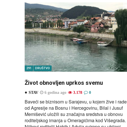
291
DRUŠTVO
Život obnovljen uprkos svemu
STAV
6 godina ago
3.178
0
Baveći se biznisom u Sarajevu, u kojem žive i rade
od Agresije na Bosnu i Hercegovinu, Bilal i Jusuf
Memišević uložili su značajna sredstva u obnovu
roditeljskog imanja u Omeragićima kod Višegrada.
Njihovi roditelji Habib i Advija svirepo su ubijeni