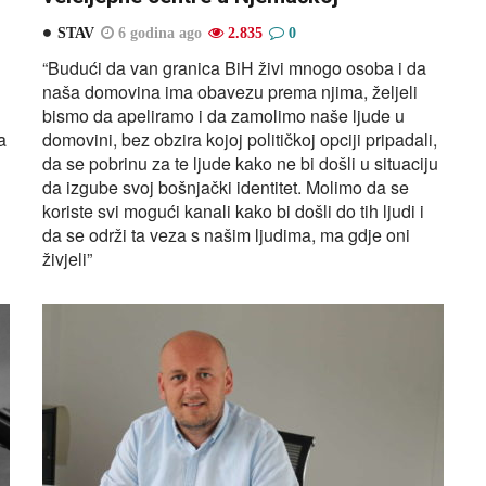
STAV
6 godina ago
2.835
0
“Budući da van granica BiH živi mnogo osoba i da
naša domovina ima obavezu prema njima, željeli
bismo da apeliramo i da zamolimo naše ljude u
a
domovini, bez obzira kojoj političkoj opciji pripadali,
da se pobrinu za te ljude kako ne bi došli u situaciju
da izgube svoj bošnjački identitet. Molimo da se
koriste svi mogući kanali kako bi došli do tih ljudi i
da se održi ta veza s našim ljudima, ma gdje oni
živjeli”