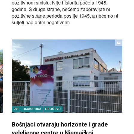
pozitivnom smislu. Nije historija počela 1945.
godine. S druge strane, nećemo zaboravljati ni
pozitivne strane perioda poslije 1945, a nećemo ni
šutjeti nad onim negativnim
291
DIJASPORA
DRUŠTVO
Bošnjaci otvaraju horizonte i grade
veleljepne centre u Njemačkoj