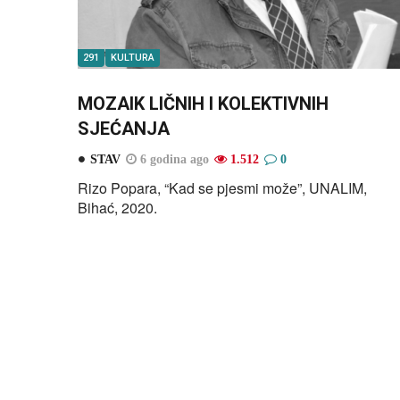
291
KULTURA
MOZAIK LIČNIH I KOLEKTIVNIH
SJEĆANJA
STAV
6 godina ago
1.512
0
Rizo Popara, “Kad se pjesmi može”, UNALIM,
Bihać, 2020.