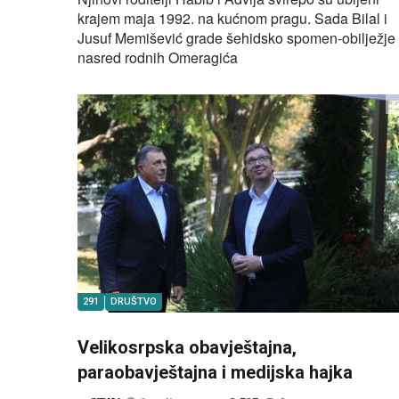
krajem maja 1992. na kućnom pragu. Sada Bilal i
Jusuf Memišević grade šehidsko spomen-obilježje
nasred rodnih Omeragića
291
DRUŠTVO
Velikosrpska obavještajna,
paraobavještajna i medijska hajka