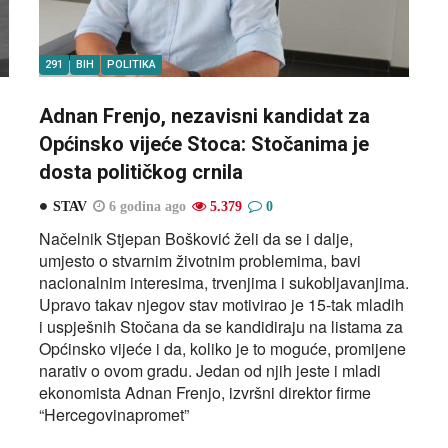
291
BIH
POLITIKA
Adnan Frenjo, nezavisni kandidat za
Općinsko vijeće Stoca: Stočanima je
dosta političkog crnila
STAV
6 godina ago
5.379
0
Načelnik Stjepan Bošković želi da se i dalje,
umjesto o stvarnim životnim problemima, bavi
nacionalnim interesima, trvenjima i sukobljavanjima.
Upravo takav njegov stav motivirao je 15-tak mladih
i uspješnih Stočana da se kandidiraju na listama za
Općinsko vijeće i da, koliko je to moguće, promijene
narativ o ovom gradu. Jedan od njih jeste i mladi
ekonomista Adnan Frenjo, izvršni direktor firme
“Hercegovinapromet”