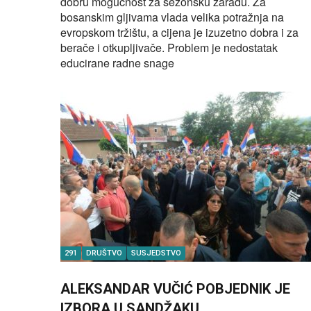
dobru mogućnost za sezonsku zaradu. Za
bosanskim gljivama vlada velika potražnja na
evropskom tržištu, a cijena je izuzetno dobra i za
berače i otkupljivače. Problem je nedostatak
educirane radne snage
291
DRUŠTVO
SUSJEDSTVO
ALEKSANDAR VUČIĆ POBJEDNIK JE
IZBORA U SANDŽAKU