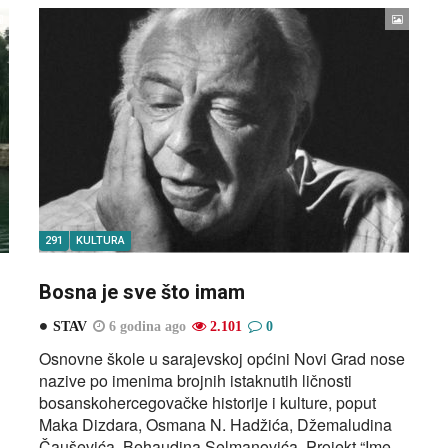
291
KULTURA
Bosna je sve što imam
STAV
6 godina ago
2.101
0
Osnovne škole u sarajevskoj općini Novi Grad nose
nazive po imenima brojnih istaknutih ličnosti
bosanskohercegovačke historije i kulture, poput
Maka Dizdara, Osmana N. Hadžića, Džemaludina
Čauševića, Behaudina Selmanovića. Projekt “Ime