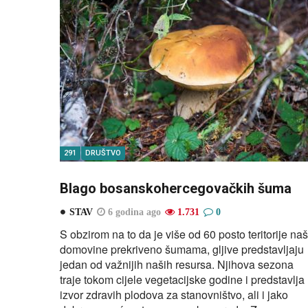
291
DRUŠTVO
Blago bosanskohercegovačkih šuma
STAV
6 godina ago
1.731
0
S obzirom na to da je više od 60 posto teritorije na
domovine prekriveno šumama, gljive predstavljaju
jedan od važnijih naših resursa. Njihova sezona
traje tokom cijele vegetacijske godine i predstavlja
izvor zdravih plodova za stanovništvo, ali i jako