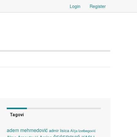
Login
Register
Tagovi
adem mehmedović
admir lisica
Alija Izetbegović