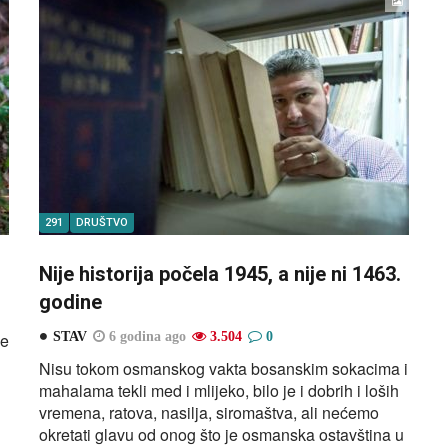
291
DRUŠTVO
Nije historija počela 1945, a nije ni 1463.
godine
še
STAV
6 godina ago
3.504
0
Nisu tokom osmanskog vakta bosanskim sokacima i
mahalama tekli med i mlijeko, bilo je i dobrih i loših
vremena, ratova, nasilja, siromaštva, ali nećemo
okretati glavu od onog što je osmanska ostavština u