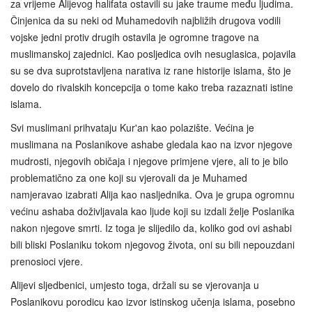
za vrijeme Alijevog halifata ostavili su jake traume među ljudima.
Činjenica da su neki od Muhamedovih najbližih drugova vodili
vojske jedni protiv drugih ostavila je ogromne tragove na
muslimanskoj zajednici. Kao posljedica ovih nesuglasica, pojavila
su se dva suprotstavljena narativa iz rane historije islama, što je
dovelo do rivalskih koncepcija o tome kako treba razaznati istine
islama.
Svi muslimani prihvataju Kur'an kao polazište. Većina je
muslimana na Poslanikove ashabe gledala kao na izvor njegove
mudrosti, njegovih običaja i njegove primjene vjere, ali to je bilo
problematično za one koji su vjerovali da je Muhamed
namjeravao izabrati Alija kao nasljednika. Ova je grupa ogromnu
većinu ashaba doživljavala kao ljude koji su izdali želje Poslanika
nakon njegove smrti. Iz toga je slijedilo da, koliko god ovi ashabi
bili bliski Poslaniku tokom njegovog života, oni su bili nepouzdani
prenosioci vjere.
Alijevi sljedbenici, umjesto toga, držali su se vjerovanja u
Poslanikovu porodicu kao izvor istinskog učenja islama, posebno