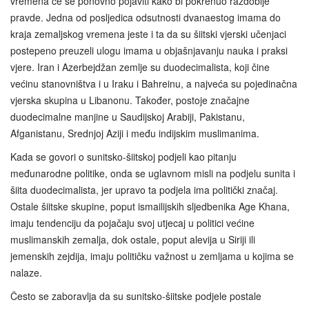
vremena će se ponovno pojaviti kako bi pokrenuo razdoblje
pravde. Jedna od posljedica odsutnosti dvanaestog imama do
kraja zemaljskog vremena jeste i ta da su šiitski vjerski učenjaci
postepeno preuzeli ulogu imama u objašnjavanju nauka i praksi
vjere. Iran i Azerbejdžan zemlje su duodecimalista, koji čine
većinu stanovništva i u Iraku i Bahreinu, a najveća su pojedinačna
vjerska skupina u Libanonu. Također, postoje značajne
duodecimalne manjine u Saudijskoj Arabiji, Pakistanu,
Afganistanu, Srednjoj Aziji i među indijskim muslimanima.
Kada se govori o sunitsko-šiitskoj podjeli kao pitanju
međunarodne politike, onda se uglavnom misli na podjelu sunita i
šiita duodecimalista, jer upravo ta podjela ima politički značaj.
Ostale šiitske skupine, poput ismailijskih sljedbenika Age Khana,
imaju tendenciju da pojačaju svoj utjecaj u politici većine
muslimanskih zemalja, dok ostale, poput alevija u Siriji ili
jemenskih zejdija, imaju političku važnost u zemljama u kojima se
nalaze.
Često se zaboravlja da su sunitsko-šiitske podjele postale