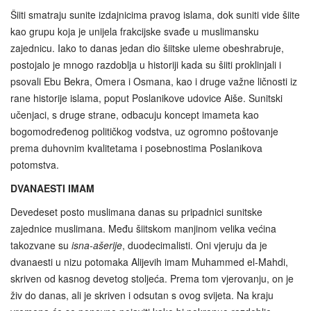
Šiiti smatraju sunite izdajnicima pravog islama, dok suniti vide šiite
kao grupu koja je unijela frakcijske svađe u muslimansku
zajednicu. Iako to danas jedan dio šiitske uleme obeshrabruje,
postojalo je mnogo razdoblja u historiji kada su šiiti proklinjali i
psovali Ebu Bekra, Omera i Osmana, kao i druge važne ličnosti iz
rane historije islama, poput Poslanikove udovice Aiše. Sunitski
učenjaci, s druge strane, odbacuju koncept imameta kao
bogomodređenog političkog vodstva, uz ogromno poštovanje
prema duhovnim kvalitetama i posebnostima Poslanikova
potomstva.
DVANAESTI IMAM
Devedeset posto muslimana danas su pripadnici sunitske
zajednice muslimana. Među šiitskom manjinom velika većina
takozvane su
isna-ašerije
, duodecimalisti. Oni vjeruju da je
dvanaesti u nizu potomaka Alijevih imam Muhammed el-Mahdi,
skriven od kasnog devetog stoljeća. Prema tom vjerovanju, on je
živ do danas, ali je skriven i odsutan s ovog svijeta. Na kraju