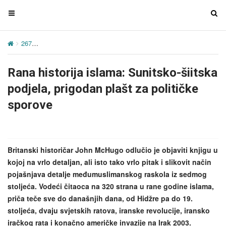
T
T
o
o
g
g
267
Rana historija islama: Sunitsko-šiitska podjela, prigodan plašt z
g
g
l
l
Rana historija islama: Sunitsko-šiitska
e
e
n
n
podjela, prigodan plašt za političke
a
a
sporove
v
v
i
i
g
g
a
a
Britanski historičar John McHugo odlučio je objaviti knjigu u
t
t
kojoj na vrlo detaljan, ali isto tako vrlo pitak i slikovit način
i
i
pojašnjava detalje međumuslimanskog raskola iz sedmog
o
o
stoljeća. Vodeći čitaoca na 320 strana u rane godine islama,
n
n
priča teče sve do današnjih dana, od Hidžre pa do 19.
stoljeća, dvaju svjetskih ratova, iranske revolucije, iransko
iračkog rata i konačno američke invazije na Irak 2003.