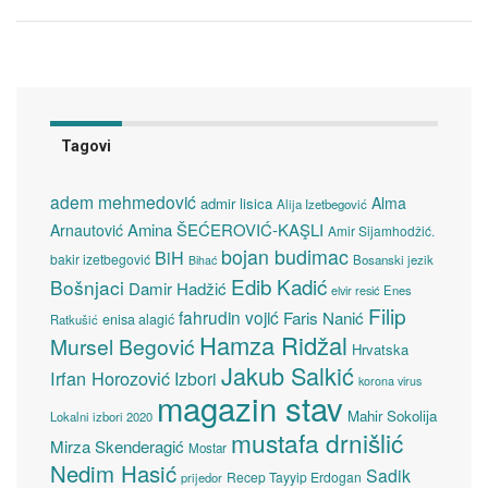
Tagovi
adem mehmedović
Alma
admir lisica
Alija Izetbegović
Amina ŠEĆEROVIĆ-KAŞLI
Arnautović
Amir Sijamhodžić.
bojan budimac
BiH
bakir izetbegović
Bosanski jezik
Bihać
Edib Kadić
Bošnjaci
Damir Hadžić
elvir resić
Enes
Filip
fahrudin vojić
Faris Nanić
enisa alagić
Ratkušić
Hamza Ridžal
Mursel Begović
Hrvatska
Jakub Salkić
Irfan Horozović
Izbori
korona virus
magazin stav
Mahir Sokolija
Lokalni izbori 2020
mustafa drnišlić
Mirza Skenderagić
Mostar
Nedim Hasić
Sadik
Recep Tayyip Erdogan
prijedor