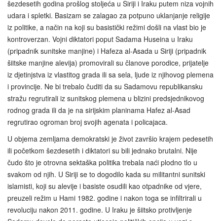
šezdesetih godina prošlog stoljeća u Siriji i Iraku putem niza vojnih
udara i spletki. Basizam se zalagao za potpuno uklanjanje religije
iz politike, a način na koji su basistički režimi došli na vlast bio je
kontroverzan. Vojni diktatori poput Sadama Huseina u Iraku
(pripadnik sunitske manjine) i Hafeza al-Asada u Siriji (pripadnik
šiitske manjine alevija) promovirali su članove porodice, prijatelje
iz djetinjstva iz vlastitog grada ili sa sela, ljude iz njihovog plemena
i provincije. Ne bi trebalo čuditi da su Sadamovu republikansku
stražu regrutirali iz sunitskog plemena u blizini predsjednikovog
rodnog grada ili da je na sirijskim planinama Hafez al-Asad
regrutirao ogroman broj svojih agenata i policajaca.
U objema zemljama demokratski je život završio krajem pedesetih
ili početkom šezdesetih i diktatori su bili jednako brutalni. Nije
čudo što je otrovna sektaška politika trebala naći plodno tlo u
svakom od njih. U Siriji se to dogodilo kada su militantni sunitski
islamisti, koji su alevije i basiste osudili kao otpadnike od vjere,
preuzeli režim u Hami 1982. godine i nakon toga se infiltrirali u
revoluciju nakon 2011. godine. U Iraku je šiitsko protivljenje