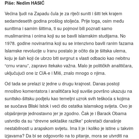
Piše: Nedim HASIĆ
Većina ljudi na Zapadu čula je za riječi suniti i šiiti tek krajem
sedamdesetih godina prošlog stoljeća. Prije toga, osim među
sunitima i samim šiitima, ti su pojmovi bili poznati samo
muslimanima i onima koji su se bavili islamskim studijama. No
1978. godine novinarima koji su se intenzivno bavili ranim fazama
Islamske revolucije u Iranu postalo je očito da je šiitska ulema,
koju je šah koji će ubrzo biti svrgnut s vlasti odbacio kao nebitnu
“crnu vranu”, zapravo itekako važna. Malo je političkih analitičara,
uključujući one iz CIA-e i MI6, znalo mnogo o njima.
Od tada se prelazi iz jedne u drugu krajnost. Danas postoji
mnoštvo komentatora i analitičara koji suviše površno ukazuju na
sunitsko-šiitsku podjelu kao temeljni uzrok svih teškoća s kojima
se suočava Bliski Istok i veći dio ostatka islamskog svijeta. Ovo je
objašnjenje jednostavno jer je zgodno. Čak je i Barack Obama
ustvrdio da su “drevne sektaške razlike” pokretači današnje
nestabilnosti u arapskom svijetu. Ima li je i koliko je istine u takvim
izjavama? Da bi se odgovorilo na to pitanje, mora se utvrditi na