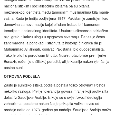
nacionalističkim i socijalističkim idejama pa su pitanja
mezhepskog identiteta među tamošnjim muslimanima bila manje
važna. Kada je Indija podijeljena 1947, Pakistan je zamišljen kao
domovina za novu naciju kojoj bi islam trebao biti kamenom
temeljcem nacionalnog identiteta. Unutarmuslimansko sektaštvo
nije igralo nikakvu ulogu u njegovom stvaranju. Danas je često
zanemarena, a ponekad i istrgnuta iz historije činjenica da je
Muhammad Ali Jinnah, osnivač Pakistana, bio duodecimalista.
Tako je bilo i s porodicom Bhutto. Nusret, otac bivše premijerke
Benazir, rođen je u šiitskoj porodici, ali je kasnije nakon vjenčanja
postao sunit.
OTROVNA PODJELA
Zašto je sunitsko-šiitska podjela postala toliko otrovna? Postoji
nekoliko razloga. Prvi je tolerancija govora mržnje koji protiv šiita
dolazi iz Saudijske Arabije, iz koje se u svijet izvozi ideologija
vehabizma, posebno nakon što je prikupila velike novce od
prodaje nafte od 1973. godine pa nadalje. Saudijska Arabija može