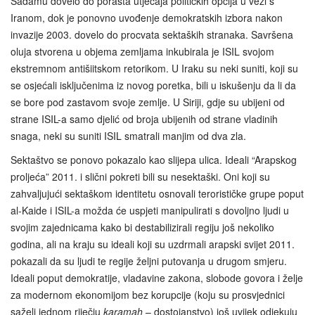
Sadamu dovelo do porasta utjecaja političkih opcija u vezi s
Iranom, dok je ponovno uvođenje demokratskih izbora nakon
invazije 2003. dovelo do procvata sektaških stranaka. Savršena
oluja stvorena u objema zemljama inkubirala je ISIL svojom
ekstremnom antišiitskom retorikom. U Iraku su neki suniti, koji su
se osjećali isključenima iz novog poretka, bili u iskušenju da li da
se bore pod zastavom svoje zemlje. U Siriji, gdje su ubijeni od
strane ISIL-a samo djelić od broja ubijenih od strane vladinih
snaga, neki su suniti ISIL smatrali manjim od dva zla.
Sektaštvo se ponovo pokazalo kao slijepa ulica. Ideali “Arapskog
proljeća” 2011. i slični pokreti bili su nesektaški. Oni koji su
zahvaljujući sektaškom identitetu osnovali terorističke grupe poput
al-Kaide i ISIL-a možda će uspjeti manipulirati s dovoljno ljudi u
svojim zajednicama kako bi destabilizirali regiju još nekoliko
godina, ali na kraju su ideali koji su uzdrmali arapski svijet 2011.
pokazali da su ljudi te regije željni putovanja u drugom smjeru.
Ideali poput demokratije, vladavine zakona, slobode govora i želje
za modernom ekonomijom bez korupcije (koju su prosvjednici
saželi jednom riječju
karamah
– dostojanstvo) još uvijek odjekuju