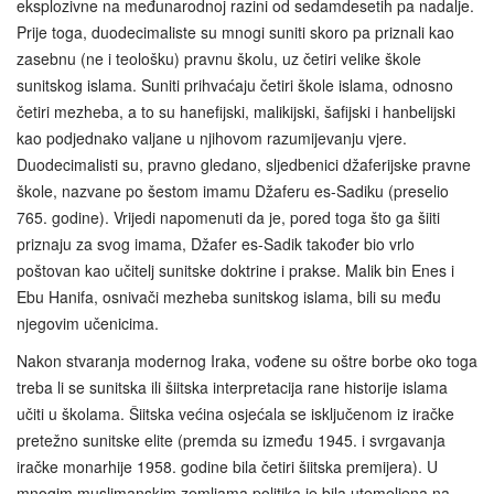
eksplozivne na međunarodnoj razini od sedamdesetih pa nadalje.
Prije toga, duodecimaliste su mnogi suniti skoro pa priznali kao
zasebnu (ne i teološku) pravnu školu, uz četiri velike škole
sunitskog islama. Suniti prihvaćaju četiri škole islama, odnosno
četiri mezheba, a to su hanefijski, malikijski, šafijski i hanbelijski
kao podjednako valjane u njihovom razumijevanju vjere.
Duodecimalisti su, pravno gledano, sljedbenici džaferijske pravne
škole, nazvane po šestom imamu Džaferu es-Sadiku (preselio
765. godine). Vrijedi napomenuti da je, pored toga što ga šiiti
priznaju za svog imama, Džafer es-Sadik također bio vrlo
poštovan kao učitelj sunitske doktrine i prakse. Malik bin Enes i
Ebu Hanifa, osnivači mezheba sunitskog islama, bili su među
njegovim učenicima.
Nakon stvaranja modernog Iraka, vođene su oštre borbe oko toga
treba li se sunitska ili šiitska interpretacija rane historije islama
učiti u školama. Šiitska većina osjećala se isključenom iz iračke
pretežno sunitske elite (premda su između 1945. i svrgavanja
iračke monarhije 1958. godine bila četiri šiitska premijera). U
mnogim muslimanskim zemljama politika je bila utemeljena na