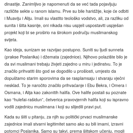
dinastije. Zanimljivo je napomenuti da se već tada pojavljuju
različite sekte u ranom islamu. Prve su bile haridžije, koje će odbiti
i Muaviju i Aliju. Imali su vlastito teološko vodstvo, ali, za razliku od
sunita i šiita kasnije, oni nikada nisu uspjeli uspostaviti uspješan
projekt koji bi se proširio na širokom području muslimanskog
svijeta.
Kao ideja, sunizam se razvijao postupno. Suniti su ljudi sunneta
(prakse Poslanika) i džemata (zajednice). Njihovo polazište bilo je
da svi muslimani trebaju živjeti zajedno u miru i jedinstvu. To je
značilo prihvatiti što god se dogodilo u prošlosti, umjesto da
dopuštamo starim sporovima da se rasplamsaju i stvaraju vječni
nesklad. To je naročito značilo prihvaćanje i Ebu Bekra, i Omera i
Osmana, i Alija kao zakonitih halifa. Ove halife postali su poznate
kao “hulefai-rašidun”, četverica pravovjernih halifa koji su ispravno
vodili zajednicu muslimana i koji su slijedili pravi put.
Kada su šiiti u pitanju, za njih su politički prvaci muslimanske
zajednice imali stvarni legitimitet samo ako su bili imami, izravni
potomci Poslanika. Samo su takvi, prema šiitskom učenju, mogli