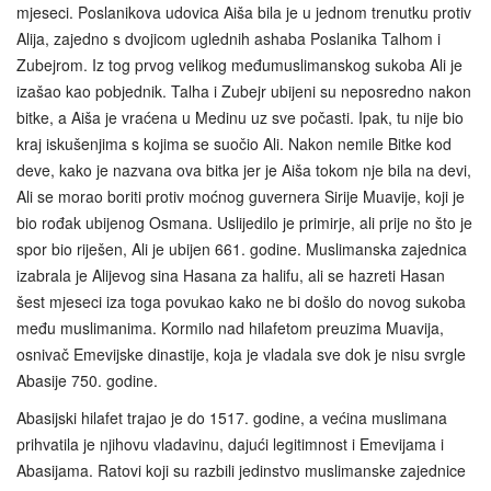
mjeseci. Poslanikova udovica Aiša bila je u jednom trenutku protiv
Alija, zajedno s dvojicom uglednih ashaba Poslanika Talhom i
Zubejrom. Iz tog prvog velikog međumuslimanskog sukoba Ali je
izašao kao pobjednik. Talha i Zubejr ubijeni su neposredno nakon
bitke, a Aiša je vraćena u Medinu uz sve počasti. Ipak, tu nije bio
kraj iskušenjima s kojima se suočio Ali. Nakon nemile Bitke kod
deve, kako je nazvana ova bitka jer je Aiša tokom nje bila na devi,
Ali se morao boriti protiv moćnog guvernera Sirije Muavije, koji je
bio rođak ubijenog Osmana. Uslijedilo je primirje, ali prije no što je
spor bio riješen, Ali je ubijen 661. godine. Muslimanska zajednica
izabrala je Alijevog sina Hasana za halifu, ali se hazreti Hasan
šest mjeseci iza toga povukao kako ne bi došlo do novog sukoba
među muslimanima. Kormilo nad hilafetom preuzima Muavija,
osnivač Emevijske dinastije, koja je vladala sve dok je nisu svrgle
Abasije 750. godine.
Abasijski hilafet trajao je do 1517. godine, a većina muslimana
prihvatila je njihovu vladavinu, dajući legitimnost i Emevijama i
Abasijama. Ratovi koji su razbili jedinstvo muslimanske zajednice