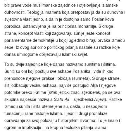
biti prave vođe muslimanske zajednice i otjelovljenje islamske
duhovnosti. Teologija imameta koja pretpostavlja da su duhovna i
svjetovna vlast jedno, a da ih je dostojna samo Poslanikova
porodica, ustanovljena je na principima monarhije. S druge
strane, koncept vlasti koji zagovaraju sunije jeste koncept
parlamentarne demokratije u kojoj uglednici biraju prvaka između
sebe. Iz ovog apriorno političkog pitanja nastale su razlike koje
danas umnogome obilježavaju islamski svijet.
To su dvije zajednice koje danas nazivamo sunitima i šiitima.
Suniti su oni koji poštuju sve ashabe Poslanika i vide ih kao
prenosioce njegove prakse i običaja (sunneta). S druge strane,
šiiti odbacuju većinu ashaba, najviše poštujući Alija i njegove
potomke preko Fatime (
ši'ah
jezički znači
sljedbenik
, pa se ova
skupina najčešće nazivala
Šiatu-Ali
– sljedbenici Alijevi). Razlike
između sunita i šiita utemeljene su, dakle, u nespojivom
tumačenju rane historije islama. I jedni i drugi pronalaze
opravdanje za svoj položaj u historijskim izvorima. To je imalo i
ogromne implikacije i na krupna teološka pitanja islama.