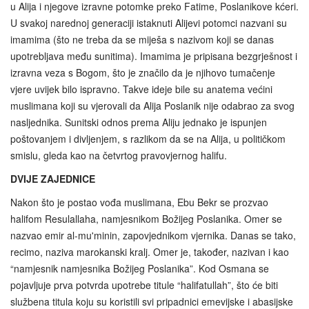
u Alija i njegove izravne potomke preko Fatime, Poslanikove kćeri.
U svakoj narednoj generaciji istaknuti Alijevi potomci nazvani su
imamima (što ne treba da se miješa s nazivom koji se danas
upotrebljava među sunitima). Imamima je pripisana bezgrješnost i
izravna veza s Bogom, što je značilo da je njihovo tumačenje
vjere uvijek bilo ispravno. Takve ideje bile su anatema većini
muslimana koji su vjerovali da Alija Poslanik nije odabrao za svog
nasljednika. Sunitski odnos prema Aliju jednako je ispunjen
poštovanjem i divljenjem, s razlikom da se na Alija, u političkom
smislu, gleda kao na četvrtog pravovjernog halifu.
DVIJE ZAJEDNICE
Nakon što je postao vođa muslimana, Ebu Bekr se prozvao
halifom Resulallaha, namjesnikom Božijeg Poslanika. Omer se
nazvao emir al-mu'minin, zapovjednikom vjernika. Danas se tako,
recimo, naziva marokanski kralj. Omer je, također, nazivan i kao
“namjesnik namjesnika Božijeg Poslanika”. Kod Osmana se
pojavljuje prva potvrda upotrebe titule “halifatullah”, što će biti
službena titula koju su koristili svi pripadnici emevijske i abasijske