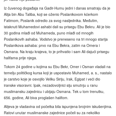
Iz čuvenog događaja na Gadir-Humu jedni i danas smatraju da je
Alija bin Abu Taliba, koji se oženio Poslanikovom kćerkom
Fatimom, Poslanik odredio za svog nasljednika. Međutim,
istaknuti Muhamedovi ashabi dali su prisegu Ebu Bekru. Ali je bio
30 godina mlađi od Muhameda, puno mlađi od mnogih
Poslanikovih ashaba. Vodstvo je preneseno na tri mnogo starija
Poslanikova ashaba: prvo na Ebu Bekra, zatim na Omera i
Osmana. Na kraju krajeva, to je prihvatio i sam Ali dajući prisegu
halifama prije njega.
Tokom 24 godine u kojima su Ebu Bekr, Omer i Osman vladali na
temelju političkog kursa koji je uspostavio Muhamed, a. s., nastalo
je carstvo koje je osvojilo Veliku Siriju, Irak, Egipat i veći dio
iranske visoravni. Ipak, nezadovoljnici siju smutnju u ranu
muslimansku zajednicu i ubijaju Osmana. Tek u tom trenutku,
656. godine, Ali biva proglašen halifom.
Alijeva je vladavina od početka bila ispunjena brojnim iskušenjima.
Ratovi unutar muslimanske zajednice počeli su za nekoliko