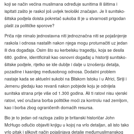
koji se način većina muslimana određuje sunitima ili šiitima i
ispitati zašto je raskol još uvijek teološki značajan. Je li sunitsko-
šiitska podjela doista pokretač sukoba ili je u stvarnosti prigodan
plašt za političke sporove?
Priča nije nimalo jednostavna niti jednoznačna niti se pojašnjenje
raskola i odnosa nastalih nakon njega mogu protumačiti uz jedan
ili dva događaja. Osim što su kerbelsku tragediju, koja se desila
680. godine, identificirali kao osnovni događaj u historiji sunitsko-
šiitske podjele, rijetko se ide dublje i dalje u iznošenju detalja,
pozadine i kasnijeg međusobnog odnosa. Dodatni problem
nastaje kada se aktuelni sukobi na Bliskom Istoku i u Africi, Siriji i
Jemenu gledaju kao revanš nakon pobjede koju je odnijela
sunitska strana prije više od 1.300 godina. Ali ti ratovi nisu vjerski
ratovi, već oružana borba političke moći za kontrolu nad zemljom,
kao i borba zbog ograničenih domaćih resursa.
Bio je to jedan od razloga zašto je britanski historičar John
McHugo odlučio objaviti knjigu u kojoj na vrlo detaljan, ali isto tako
vrlo pitak i slikovit način pojašnjava detalje međumuslimanskog