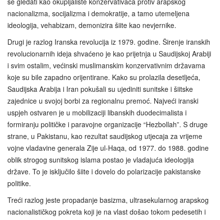
se gledati kao okupljalište konzervativaca protiv arapskog
nacionalizma, socijalizma i demokratije, a tamo utemeljena
ideologija, vehabizam, demonizira šiite kao nevjernike.
Drugi je razlog Iranska revolucija iz 1979. godine. Širenje iranskih
revolucionarnih ideja shvaćeno je kao prijetnja u Saudijskoj Arabiji
i svim ostalim, većinski muslimanskim konzervativnim državama
koje su bile zapadno orijentirane. Kako su prolazila desetljeća,
Saudijska Arabija i Iran pokušali su ujediniti sunitske i šiitske
zajednice u svojoj borbi za regionalnu premoć. Najveći iranski
uspjeh ostvaren je u mobilizaciji libanskih duodecimalista i
formiranju političke i paravojne organizacije “Hezbollah”. S druge
strane, u Pakistanu, kao rezultat saudijskog utjecaja za vrijeme
vojne vladavine generala Zije ul-Haqa, od 1977. do 1988. godine
oblik strogog sunitskog islama postao je vladajuća ideologija
države. To je isključilo šiite i dovelo do polarizacije pakistanske
politike.
Treći razlog jeste propadanje basizma, ultrasekularnog arapskog
nacionalističkog pokreta koji je na vlast došao tokom pedesetih i