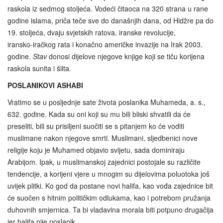
raskola iz sedmog stoljeća. Vodeći čitaoca na 320 strana u rane
godine islama, priča teče sve do današnjih dana, od Hidžre pa do
19. stoljeća, dvaju svjetskih ratova, iranske revolucije,
iransko‑iračkog rata i konačno američke invazije na Irak 2003.
godine.
Stav
donosi dijelove njegove knjige koji se tiču korijena
raskola sunita i šiita.
POSLANIKOVI ASHABI
Vratimo se u posljednje sate života poslanika Muhameda, a. s.,
632. godine. Kada su oni koji su mu bili bliski shvatili da će
preseliti, bili su prisiljeni suočiti se s pitanjem ko će voditi
muslimane nakon njegove smrti. Muslimani, sljedbenici nove
religije koju je Muhamed objavio svijetu, sada dominiraju
Arabijom. Ipak, u muslimanskoj zajednici postojale su različite
tendencije, a korijeni vjere u mnogim su dijelovima poluotoka još
uvijek plitki. Ko god da postane novi halifa, kao vođa zajednice bit
će suočen s hitnim političkim odlukama, kao i potrebom pružanja
duhovnih smjernica. Ta bi vladavina morala biti potpuno drugačija
jer halifa nije poslanik.