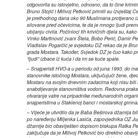
odgovorila su istovjetno, odnosno, da to čine krim
Bruno Stojić i Milivoj Petković primili su izvještaj
je prethodnog dana oko 90 Muslimana protjerano iz
silovane pred očevicima, te da je mnogo ljudi preml
ubijanju civila. Počinioci tih krivičnih djela su, ka
Vinko Martinović zvani Štela, Bobo Perić, Damir Pe
Vladislav Pogarčić je svjedoku DZ rekao da je Bru
grada Mostara. Također, Svjedok DZ je čuo kako pr
“ljudi” izbace iz kuća i da im se kuće spale.
– Snajperisti HVO-a u periodu od juna 1993. do ma
stanovnike istočnog Mostara, uključujući žene, djecu
Mostaru na svojim dnevnim zadacima koji nisu bili 
snabdijevanje stanovništva vodom. Redovna praksa
otvaranje vatre na pripadnike međunarodnih organiz
snajperistima u Staklenoj banci i mostarskoj gimnaz
– Vijeće je utvrdilo da je Baba Beširova džamija b
po naređenju Miljenka Lasića, zapovjednika OZ Jug
džamije bio obaviješten dopisom biskupa Ratka Per
zaključuje da je Milivoj Petković bio direktno obav