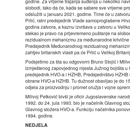
godine. Za vrijeme trajanja suđenja u nekoliko nav
slobodi, tako da će, kada se sabere sve vrijeme pr
odslužiti u januaru 2021. godine. Time će u zatvor
Prlić, ratni predsjednik Vlade samoproglašene Hrv
godina zatvora, a kaznu izvršava u zatvoru u Velikoj
stekao je pravo na prijevremeno puštanje na slobod
rezidualnom mehanizmu za međunarodne krivične 
Predsjednik Međunarodnog rezidualnog mehanizma, 
zahtjev britanskih vlasti pa će Prlić u Velikoj Britani
Podsjetimo za šta su odgovorni Bruno Stojić i Miliv
Izmještenog zapovjednog mjesta Južnog bojišta u
predsjednik HVO-a i HZHB, Predsjedništvo HZHB un
obrane HVO-a HZHB. Tu dužnost obavljao je do 15
odjela za proizvodnju i promet oružja i vojne opr
Milivoj Petković bivši je oficir Jugoslavenske narod
1992. do 24. jula 1993. bio je načelnik Glavnog s
Glavnog stožera HVO-a. Funkciju načelnika ponovo j
1994. godine.
NEDJELA