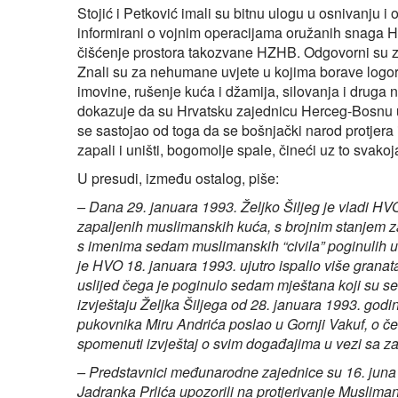
Stojić i Petković imali su bitnu ulogu u osnivanju 
informirani o vojnim operacijama oružanih snaga HZHB
čišćenje prostora takozvane HZHB. Odgovorni su za 
Znali su za nehumane uvjete u kojima borave logora
imovine, rušenje kuća i džamija, silovanja i druga 
dokazuje da su Hrvatsku zajednicu Herceg-Bosnu 
se sastojao od toga da se bošnjački narod protjera i
zapali i uništi, bogomolje spale, čineći uz to svakoj
U presudi, između ostalog, piše:
– Dana 29. januara 1993. Željko Šiljeg je vladi HVO
zapaljenih muslimanskih kuća, s brojnim stanjem z
s imenima sedam muslimanskih “civila” poginulih u 
je HVO 18. januara 1993. ujutro ispalio više granat
uslijed čega je poginulo sedam mještana koji su se u
izvještaju Željka Šiljega od 28. januara 1993. godine
pukovnika Miru Andrića poslao u Gornji Vakuf, o če
spomenuti izvještaj o svim događajima u vezi sa z
– Predstavnici međunarodne zajednice su 16. juna 1
Jadranka Prlića upozorili na protjerivanje Muslima