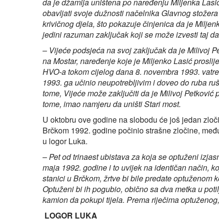
da je džamija uništena po naređenju Miljenka Lasića
obavljati svoje dužnosti načelnika Glavnog stožera 
krivičnog djela, što pokazuje činjenica da je Miljen
jedini razuman zaključak koji se može izvesti taj da 
– Vijeće podsjeća na svoj zaključak da je Milivoj 
na Mostar, naređenje koje je Miljenko Lasić proslijed
HVO-a tokom cijelog dana 8. novembra 1993. vatre
1993. ga učinio neupotrebljivim i doveo do ruba ru
tome, Vijeće može zaključiti da je Milivoj Petković 
tome, imao namjeru da uništi Stari most.
U oktobru ove godine na slobodu će još jedan zločin
Brčkom 1992. godine počinio strašne zločine, među 
u logor Luka.
– Pet od trinaest ubistava za koja se optuženi izjasn
maja 1992. godine i to uvijek na identičan način, ko
stanici u Brčkom, žrtve bi bile predate optuženom koj
Optuženi bi ih pogubio, obično sa dva metka u potil
kamion da pokupi tijela. Prema riječima optuženog
LOGOR LUKA