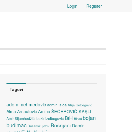
Login
Register
Tagovi
adem mehmedović
admir lisica
Alija Izetbegović
Amina ŠEĆEROVIĆ-KAŞLI
Alma Arnautović
bojan
BiH
Amir Sijamhodžić.
bakir izetbegović
Bihać
budimac
Bošnjaci
Damir
Bosanski jezik