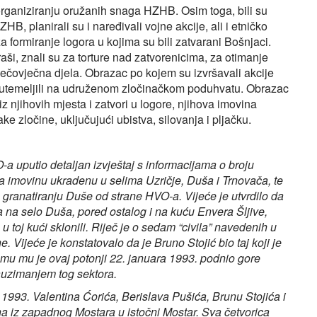
i organiziranju oružanih snaga HZHB. Osim toga, bili su
, planirali su i naređivali vojne akcije, ali i etničko
formiranje logora u kojima su bili zatvarani Bošnjaci.
ši, znali su za torture nad zatvorenicima, za otimanje
nečovječna djela. Obrazac po kojem su izvršavali akcije
utemeljili na udruženom zločinačkom poduhvatu. Obrazac
z njihovih mjesta i zatvori u logore, njihova imovina
ake zločine, uključujući ubistva, silovanja i pljačku.
-a uputio detaljan izvještaj s informacijama o broju
a imovinu ukradenu u selima Uzričje, Duša i Trnovača, te
granatiranju Duše od strane HVO-a. Vijeće je utvrdilo da
a na selo Duša, pored ostalog i na kuću Envera Šljive,
 toj kući sklonili. Riječ je o sedam “civila” navedenih u
. Vijeće je konstatovalo da je Bruno Stojić bio taj koji je
mu mu je ovaj potonji 22. januara 1993. podnio gore
auzimanjem tog sektora.
993. Valentina Ćorića, Berislava Pušića, Brunu Stojića i
na iz zapadnog Mostara u istočni Mostar. Sva četvorica