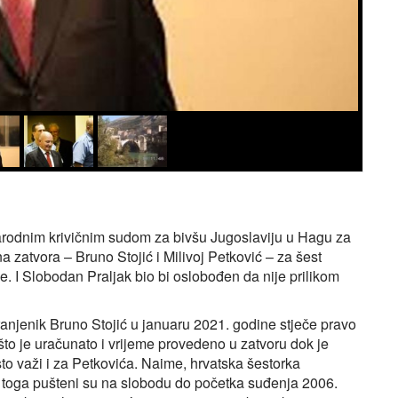
rodnim krivičnim sudom za bivšu Jugoslaviju u Hagu za
 zatvora – Bruno Stojić i Milivoj Petković – za šest
. I Slobodan Praljak bio bi oslobođen da nije prilikom
njenik Bruno Stojić u januaru 2021. godine stječe pravo
što je uračunato i vrijeme provedeno u zatvoru dok je
to važi i za Petkovića. Naime, hrvatska šestorka
 toga pušteni su na slobodu do početka suđenja 2006.