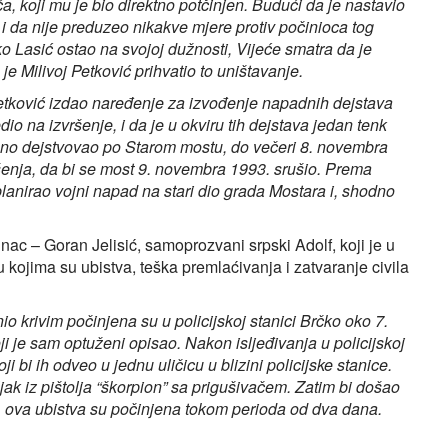
, koji mu je bio direktno potčinjen. Budući da je nastavio
i da nije preduzeo nikakve mjere protiv počinioca tog
ko Lasić ostao na svojoj dužnosti, Vijeće smatra da je
je Milivoj Petković prihvatio to uništavanje.
Petković izdao naređenje za izvođenje napadnih dejstava
io na izvršenje, i da je u okviru tih dejstava jedan tenk
no dejstvovao po Starom mostu, do večeri 8. novembra
šenja, da bi se most 9. novembra 1993. srušio. Prema
planirao vojni napad na stari dio grada Mostara i, shodno
ac – Goran Jelisić, samoprozvani srpski Adolf, koji je u
kojima su ubistva, teška premlaćivanja i zatvaranje civila
io krivim počinjena su u policijskoj stanici Brčko oko 7.
ji je sam optuženi opisao. Nakon isljeđivanja u policijskoj
i bi ih odveo u jednu uličicu u blizini policijske stanice.
jak iz pištolja “škorpion” sa prigušivačem. Zatim bi došao
, ova ubistva su počinjena tokom perioda od dva dana.