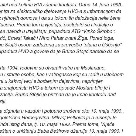
inalci nad kojima HVO nema kontrolu. Dana 14. juna 1993.
 Centra za elektroničko djelovanje HVO-a s informacijom da
 njihovih domova i da su tokom tih deložacija neke žene
aćeno. Prema tom izvještaju, postojale su i indicije o
ko se navodi u izvještaju, pripadnici ATG “Vinko Škrobo”:
rić, Ernest Takač i Nino Pehar zvani Žiga. Pored toga,
no Stojić osoba zadužena za provedbu “plana o čišćenju”
ipadnici HVO‑a govore da je Bruno Stojić naredio da se
rta 1994. redovno su otvarali vatru na Muslimane,
 i starije osobe, kao i vatrogasce koji su radili u istočnom
ni u kakvoj vezi s borbenim dejstvima, naprimjer
 snajperista HVO-a tokom opsade Mostara bilo je i
acija. Bruno Stojić je priznao da je imao kontrolu nad
iji.
ila dignuta u vazduh i potpuno srušena oko 10. maja 1993.,
oistočna Hercegovina. Milivoj Petković je o rušenju te
ića istog dana, tj. 10. maja 1993. Prema tome, Vijeće
iješten o uništenju Baba Beširove džamije 10. maja 1993. i