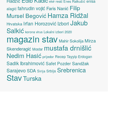
Edib Kadić
Hadžić
enisa
elvir resić
Enes Ratkušić
Filip
fahrudin vojić
Faris Nanić
alagić
Hamza Ridžal
Mursel Begović
Jakub
Irfan Horozović
Izbori
Hrvatska
Salkić
Lokalni izbori 2020
korona virus
magazin stav
Mirza
Mahir Sokolija
mustafa drnišlić
Skenderagić
Mostar
Nedim Hasić
Recep Tayyip Erdogan
prijedor
Sadik Ibrahimović
Sandžak
Safet Pozder
Srebrenica
Sarajevo
SDA
Srbija
Sirija
Stav
Turska