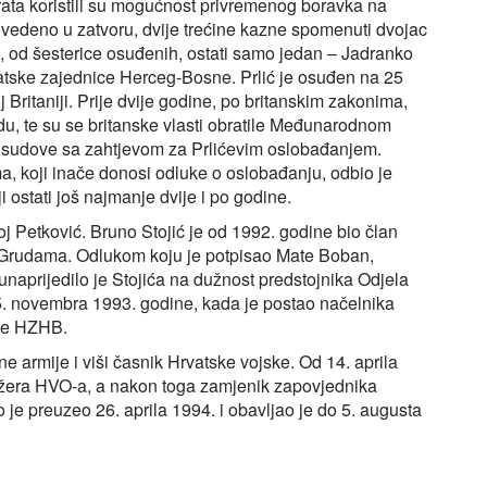
rata koristili su mogućnost privremenog boravka na
ovedeno u zatvoru, dvije trećine kazne spomenuti dvojac
u, od šesterice osuđenih, ostati samo jedan – Jadranko
atske zajednice Herceg-Bosne. Prlić je osuđen na 25
 Britaniji. Prije dvije godine, po britanskim zakonima,
u, te su se britanske vlasti obratile Međunarodnom
sudove sa zahtjevom za Prlićevim oslobađanjem.
koji inače donosi odluke o oslobađanju, odbio je
ji ostati još najmanje dvije i po godine.
oj Petković. Bruno Stojić je od 1992. godine bio član
 Grudama. Odlukom koju je potpisao Mate Boban,
aprijedilo je Stojića na dužnost predstojnika Odjela
. novembra 1993. godine, kada je postao načelnika
eme HZHB.
ne armije i viši časnik Hrvatske vojske. Od 14. aprila
tožera HVO-a, a nakon toga zamjenik zapovjednika
e preuzeo 26. aprila 1994. i obavljao je do 5. augusta