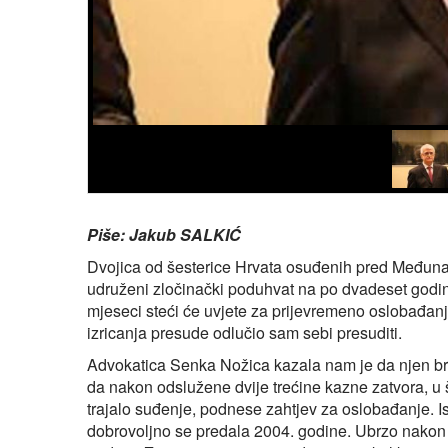
Piše: Jakub SALKIĆ
Dvojica od šesterice Hrvata osuđenih pred Međuna
udruženi zločinački poduhvat na po dvadeset godina
mjeseci steći će uvjete za prijevremeno oslobađanje
izricanja presude odlučio sam sebi presuditi.
Advokatica Senka Nožica kazala nam je da njen bra
da nakon odslužene dvije trećine kazne zatvora, u 
trajalo suđenje, podnese zahtjev za oslobađanje. Is
dobrovoljno se predala 2004. godine. Ubrzo nakon