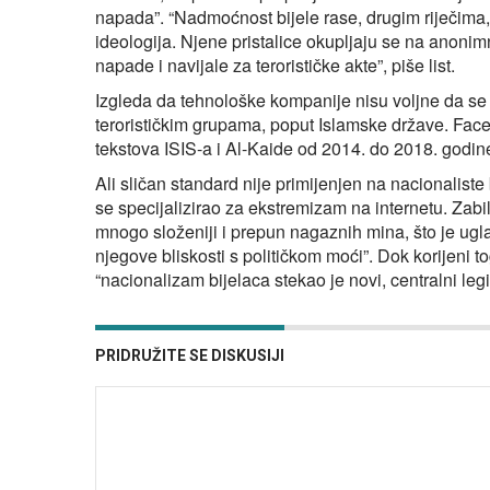
napada”. “Nadmoćnost bijele rase, drugim riječim
ideologija. Njene pristalice okupljaju se na anonimn
napade i navijale za terorističke akte”, piše list.
Izgleda da tehnološke kompanije nisu voljne da se 
terorističkim grupama, poput Islamske države. Face
tekstova ISIS-a i Al-Kaide od 2014. do 2018. godin
Ali sličan standard nije primijenjen na nacionaliste b
se specijalizirao za ekstremizam na internetu. Zabil
mnogo složeniji i prepun nagaznih mina, što je ugla
njegove bliskosti s političkom moći”. Dok korijen
“nacionalizam bijelaca stekao je novi, centralni legi
PRIDRUŽITE SE DISKUSIJI