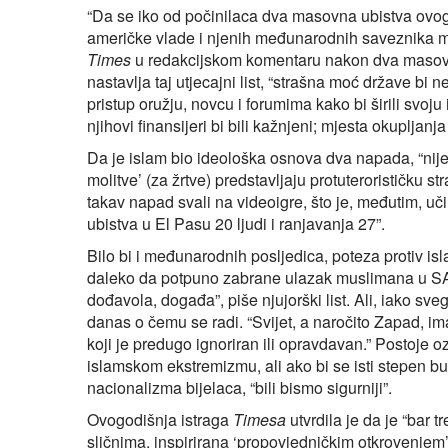
“Da se iko od počinilaca dva masovna ubistva ovog 
američke vlade i njenih međunarodnih saveznika mob
Times
u redakcijskom komentaru nakon dva masovna
nastavlja taj utjecajni list, “strašna moć države bi
pristup oružju, novcu i forumima kako bi širili svoju id
njihovi finansijeri bi bili kažnjeni; mjesta okuplja
Da je islam bio ideološka osnova dva napada, “nije
molitve’ (za žrtve) predstavljaju protuterorističku s
takav napad svali na videoigre, što je, međutim,
ubistva u El Pasu 20 ljudi i ranjavanja 27”.
Bilo bi i međunarodnih posljedica, poteza protiv islam
daleko da potpuno zabrane ulazak muslimana u SAD
dođavola, događa”, piše njujorški list. Ali, iako s
danas o čemu se radi. “Svijet, a naročito Zapad, ima
koji je predugo ignoriran ili opravdavan.” Postoje 
islamskom ekstremizmu, ali ako bi se isti stepen bu
nacionalizma bijelaca, “bili bismo sigurniji”.
Ovogodišnja istraga
Timesa
utvrdila je da je “bar t
sličnima, inspirirana ‘propovjedničkim otkrovenjem’