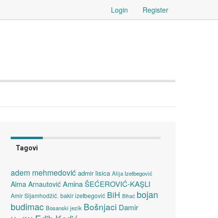
Login
Register
Tagovi
adem mehmedović
admir lisica
Alija Izetbegović
Amina ŠEĆEROVIĆ-KAŞLI
Alma Arnautović
bojan
BiH
Amir Sijamhodžić.
bakir izetbegović
Bihać
budimac
Bošnjaci
Damir
Bosanski jezik