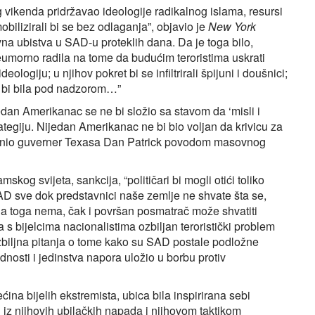
vikenda pridržavao ideologije radikalnog islama, resursi
ilizirali bi se bez odlaganja”, objavio je
New York
 ubistva u SAD-u proteklih dana. Da je toga bilo,
 neumorno radila na tome da budućim teroristima uskrati
eologiju; u njihov pokret bi se infiltrirali špijuni i doušnici;
nja bi bila pod nadzorom…”
dan Amerikanac se ne bi složio sa stavom da ‘misli i
trategiju. Nijedan Amerikanac ne bi bio voljan da krivicu za
 učinio guverner Texasa Dan Patrick povodom masovnog
skog svijeta, sankcija, “političari bi mogli otići toliko
 sve dok predstavnici naše zemlje ne shvate šta se,
vega toga nema, čak i površan posmatrač može shvatiti
 s bijelcima nacionalistima ozbiljan teroristički problem
ozbiljna pitanja o tome kako su SAD postale podložne
dnosti i jedinstva napora uložio u borbu protiv
rećina bijelih ekstremista, ubica bila inspirirana sebi
 iz njihovih ubilačkih napada i njihovom taktikom