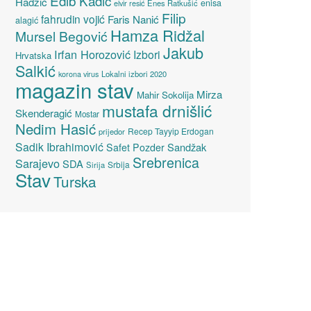
Edib Kadić
Hadžić
enisa
elvir resić
Enes Ratkušić
Filip
fahrudin vojić
Faris Nanić
alagić
Hamza Ridžal
Mursel Begović
Jakub
Irfan Horozović
Izbori
Hrvatska
Salkić
Lokalni izbori 2020
korona virus
magazin stav
Mirza
Mahir Sokolija
mustafa drnišlić
Skenderagić
Mostar
Nedim Hasić
Recep Tayyip Erdogan
prijedor
Sadik Ibrahimović
Sandžak
Safet Pozder
Srebrenica
Sarajevo
SDA
Srbija
Sirija
Stav
Turska