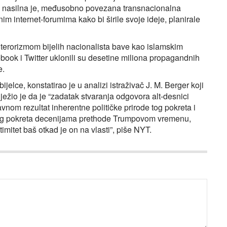
a, nasilna je, međusobno povezana transnacionalna
im internet-forumima kako bi širile svoje ideje, planirale
terorizmom bijelih nacionalista bave kao islamskim
book i Twitter uklonili su desetine miliona propagandnih
e.
ijelce, konstatirao je u analizi istraživač J. M. Berger koji
ježio je da je “zadatak stvaranja odgovora alt-desnici
vnom rezultat inherentne političke prirode tog pokreta i
i tog pokreta decenijama prethode Trumpovom vremenu,
timitet baš otkad je on na vlasti”, piše NYT.