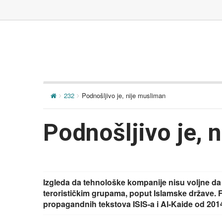
232
Podnošljivo je, nije musliman
Podnošljivo je, 
Izgleda da tehnološke kompanije nisu voljne da
terorističkim grupama, poput Islamske države. F
propagandnih tekstova ISIS-a i Al-Kaide od 2014