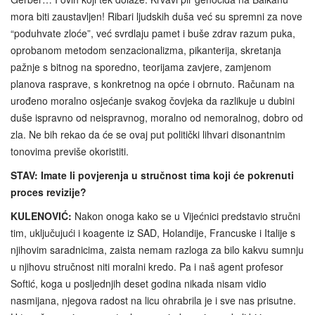
mora biti zaustavljen! Ribari ljudskih duša već su spremni za nove
“poduhvate zloće”, već svrdlaju pamet i buše zdrav razum puka,
oprobanom metodom senzacionalizma, pikanterija, skretanja
pažnje s bitnog na sporedno, teorijama zavjere, zamjenom
planova rasprave, s konkretnog na opće i obrnuto. Računam na
urođeno moralno osjećanje svakog čovjeka da razlikuje u dubini
duše ispravno od neispravnog, moralno od nemoralnog, dobro od
zla. Ne bih rekao da će se ovaj put politički lihvari disonantnim
tonovima previše okoristiti.
STAV: Imate li povjerenja u stručnost tima koji će pokrenuti
proces revizije?
KULENOVIĆ:
Nakon onoga kako se u Vijećnici predstavio stručni
tim, uključujući i koagente iz SAD, Holandije, Francuske i Italije s
njihovim saradnicima, zaista nemam razloga za bilo kakvu sumnju
u njihovu stručnost niti moralni kredo. Pa i naš agent profesor
Softić, koga u posljednjih deset godina nikada nisam vidio
nasmijana, njegova radost na licu ohrabrila je i sve nas prisutne.