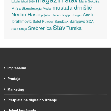
Mahir Sokolija
Lokalni izbori 2020
mustafa drnišlić
Mirza Skenderagić
Mostar
Nedim Hasić
Sadik
Recep Tayyip Erdogan
prijedor
Sarajevo
Ibrahimović
Sandžak
SDA
Safet Pozder
Stav
Turska
Srebrenica
Srbija
Sirija
Impressum
Prodaja
Marketing
Pretplata na digitalno izdanje
Uslovi korištenja