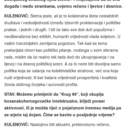
događa i među strankama, uvjetno rečeno i ljevice i desnice.
KULENOVIĆ:
Štetna jeste, ali je to kolateralna šteta nestabilnih
društava i nedosljednosti između izbornih proklamacija i političke
prakse, i jednih i drugih. I bit će tako sve dok duh populizma i
neoliberalizma bez etičkih, humanih vrijednosti vlada svijetom. U
našim tranzicijskim zemljama pogotovo. Tek kad se tema
prekarijata
otvori kao političko pitanje,
mobinga
u svim sferama
rada, mislim da će realno tek tada doći do ukrupnjavanja i na
lijevoj i na desnoj političkoj sceni. A za to neće biti dovoljna samo
politika koja se oslanja na kolektivističke strahove, već ona koja
nudi vrijednosti, ili bar balans vrijednosti prosperiteta i kvaliteta
života običnog čovjeka i surovosti profita.
STAV: Možemo primijetiti da “Krug 99”, koji okuplja
bosanskohercegovačke intelektualce, bilježi porast
aktivnosti, ili je možda riječ o pojačanom interesu medija pa
se stječe taj dojam. Čime se bavite u posljednje vrijeme?
KULENOVIĆ:
Nastojimo biti aktuelni, pretenciozno rečeno,