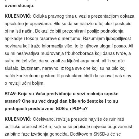
ovom slučaju.
KULENOVIĆ:
Odluka pravnog tima u vezi s prezentacijom dokaza
apsolutno je opravdana. Bilo ko da se nalazio u toj ulozi postupio
bi na isti način. Dokazi će biti prezentirani poslije podnošenja
aplikacije i tokom rasprave o meritumu. Razumijem ljubopitljivost
novinara koji traže informaciju više, to je njihova uloga i posao. Ali
su mi neshvatljiva mudrovanja trbuhozboraca koji danas tvrde, a
sutra će još više, da su znali za ključni argument, ali ih se nije
slušalo. Izuzimam, naravno, iz toga sve one koji su na bilo koji
način konkretnom gestom ili postupkom činili da se ovaj naš stav
o reviziji učini boljim.
STAV: Koja su Vaša predviđanja u vezi reakcija srpske
strane? One su već drugi dan bile vrlo žestoke i to su
prednjačili predstavnici SDS-a i PDP-a?
KULENOVIĆ:
Očekivano, revizija presude najviše će ruinirati
političku prošlost SDS-a, kojima se pripisuje najveća odgovornost
za bitne faze izvršenja genocida. Dodikovom SNSD‑u će se