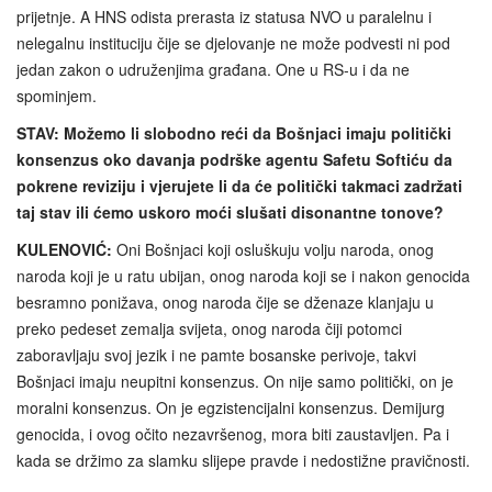
prijetnje. A HNS odista prerasta iz statusa NVO u paralelnu i
nelegalnu instituciju čije se djelovanje ne može podvesti ni pod
jedan zakon o udruženjima građana. One u RS-u i da ne
spominjem.
STAV: Možemo li slobodno reći da Bošnjaci imaju politički
konsenzus oko davanja podrške agentu Safetu Softiću da
pokrene reviziju i vjerujete li da će politički takmaci zadržati
taj stav ili ćemo uskoro moći slušati disonantne tonove?
KULENOVIĆ:
Oni Bošnjaci koji osluškuju volju naroda, onog
naroda koji je u ratu ubijan, onog naroda koji se i nakon genocida
besramno ponižava, onog naroda čije se dženaze klanjaju u
preko pedeset zemalja svijeta, onog naroda čiji potomci
zaboravljaju svoj jezik i ne pamte bosanske perivoje, takvi
Bošnjaci imaju neupitni konsenzus. On nije samo politički, on je
moralni konsenzus. On je egzistencijalni konsenzus. Demijurg
genocida, i ovog očito nezavršenog, mora biti zaustavljen. Pa i
kada se držimo za slamku slijepe pravde i nedostižne pravičnosti.