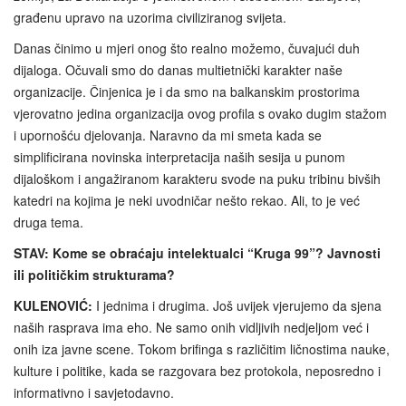
građenu upravo na uzorima civiliziranog svijeta.
Danas činimo u mjeri onog što realno možemo, čuvajući duh
dijaloga. Očuvali smo do danas multietnički karakter naše
organizacije. Činjenica je i da smo na balkanskim prostorima
vjerovatno jedina organizacija ovog profila s ovako dugim stažom
i upornošću djelovanja. Naravno da mi smeta kada se
simplificirana novinska interpretacija naših sesija u punom
dijaloškom i angažiranom karakteru svode na puku tribinu bivših
katedri na kojima je neki uvodničar nešto rekao. Ali, to je već
druga tema.
STAV: Kome se obraćaju intelektualci “Kruga 99”? Javnosti
ili političkim strukturama?
KULENOVIĆ:
I jednima i drugima. Još uvijek vjerujemo da sjena
naših rasprava ima eho. Ne samo onih vidljivih nedjeljom već i
onih iza javne scene. Tokom brifinga s različitim ličnostima nauke,
kulture i politike, kada se razgovara bez protokola, neposredno i
informativno i savjetodavno.