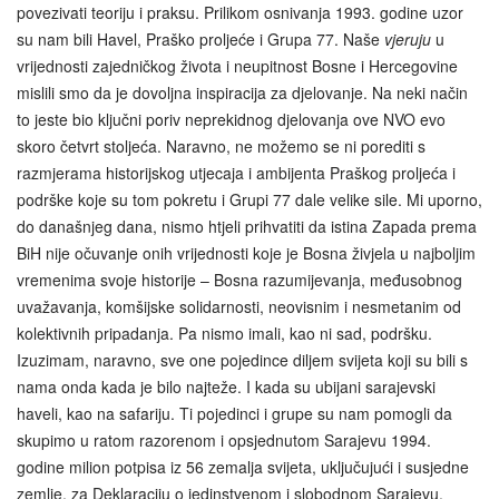
povezivati teoriju i praksu. Prilikom osnivanja 1993. godine uzor
su nam bili Havel, Praško proljeće i Grupa 77. Naše
vjeruju
u
vrijednosti zajedničkog života i neupitnost Bosne i Hercegovine
mislili smo da je dovoljna inspiracija za djelovanje. Na neki način
to jeste bio ključni poriv neprekidnog djelovanja ove NVO evo
skoro četvrt stoljeća. Naravno, ne možemo se ni porediti s
razmjerama historijskog utjecaja i ambijenta Praškog proljeća i
podrške koje su tom pokretu i Grupi 77 dale velike sile. Mi uporno,
do današnjeg dana, nismo htjeli prihvatiti da istina Zapada prema
BiH nije očuvanje onih vrijednosti koje je Bosna živjela u najboljim
vremenima svoje historije – Bosna razumijevanja, međusobnog
uvažavanja, komšijske solidarnosti, neovisnim i nesmetanim od
kolektivnih pripadanja. Pa nismo imali, kao ni sad, podršku.
Izuzimam, naravno, sve one pojedince diljem svijeta koji su bili s
nama onda kada je bilo najteže. I kada su ubijani sarajevski
haveli, kao na safariju. Ti pojedinci i grupe su nam pomogli da
skupimo u ratom razorenom i opsjednutom Sarajevu 1994.
godine milion potpisa iz 56 zemalja svijeta, uključujući i susjedne
zemlje, za Deklaraciju o jedinstvenom i slobodnom Sarajevu,