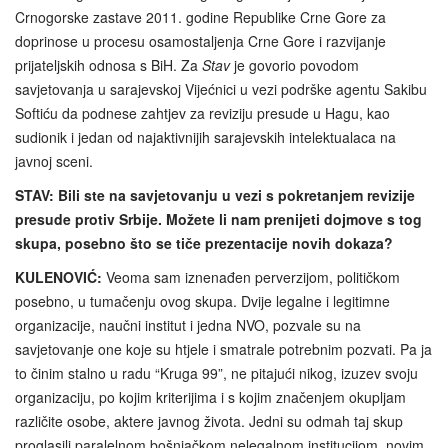
Crnogorske zastave 2011. godine Republike Crne Gore za
doprinose u procesu osamostaljenja Crne Gore i razvijanje
prijateljskih odnosa s BiH. Za
Stav
je govorio povodom
savjetovanja u sarajevskoj Vijećnici u vezi podrške agentu Sakibu
Softiću da podnese zahtjev za reviziju presude u Hagu, kao
sudionik i jedan od najaktivnijih sarajevskih intelektualaca na
javnoj sceni.
STAV: Bili ste na savjetovanju u vezi s pokretanjem revizije
presude protiv Srbije. Možete li nam prenijeti dojmove s tog
skupa, posebno što se tiče prezentacije novih dokaza?
KULENOVIĆ:
Veoma sam iznenađen perverzijom, političkom
posebno, u tumačenju ovog skupa. Dvije legalne i legitimne
organizacije, naučni institut i jedna NVO, pozvale su na
savjetovanje one koje su htjele i smatrale potrebnim pozvati. Pa ja
to činim stalno u radu “Kruga 99”, ne pitajući nikog, izuzev svoju
organizaciju, po kojim kriterijima i s kojim značenjem okupljam
različite osobe, aktere javnog života. Jedni su odmah taj skup
proglasili paralelnom bošnjačkom nelegalnom institucijom, novim