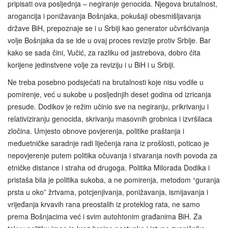
pripisati ova posljednja – negiranje genocida. Njegova brutalnost,
arogancija i ponižavanja Bošnjaka, pokušaji obesmišljavanja
države BiH, prepoznaje se i u Srbiji kao generator učvršćivanja
volje Bošnjaka da se ide u ovaj proces revizije protiv Srbije. Bar
kako se sada čini, Vučić, za razliku od jastrebova, dobro čita
korijene jedinstvene volje za reviziju i u BiH i u Srbiji.
Ne treba posebno podsjećati na brutalnosti koje nisu vodile u
pomirenje, već u sukobe u posljednjih deset godina od izricanja
presude. Dodikov je režim učinio sve na negiranju, prikrivanju i
relativiziranju genocida, skrivanju masovnih grobnica i izvršilaca
zločina. Umjesto obnove povjerenja, politike praštanja i
međuetničke saradnje radi liječenja rana iz prošlosti, poticao je
nepovjerenje putem politika očuvanja i stvaranja novih povoda za
etničke distance i straha od drugoga. Politika Milorada Dodika i
pristaša bila je politika sukoba, a ne pomirenja, metodom “guranja
prsta u oko” žrtvama, potcjenjivanja, ponižavanja, ismijavanja i
vrijeđanja krvavih rana preostalih iz proteklog rata, ne samo
prema Bošnjacima već i svim autohtonim građanima BiH. Za