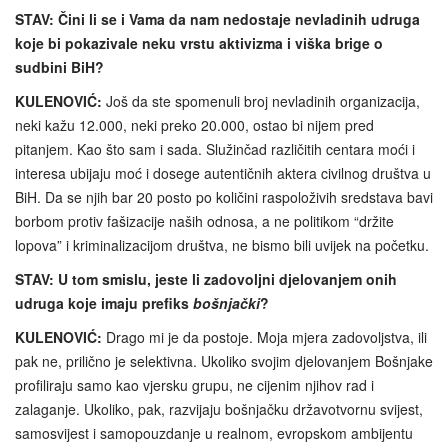
STAV: Čini li se i Vama da nam nedostaje nevladinih udruga
koje bi pokazivale neku vrstu aktivizma i viška brige o
sudbini BiH?
KULENOVIĆ:
Još da ste spomenuli broj nevladinih organizacija,
neki kažu 12.000, neki preko 20.000, ostao bi nijem pred
pitanjem. Kao što sam i sada. Služinčad različitih centara moći i
interesa ubijaju moć i dosege autentičnih aktera civilnog društva u
BiH. Da se njih bar 20 posto po količini raspoloživih sredstava bavi
borbom protiv fašizacije naših odnosa, a ne politikom “držite
lopova” i kriminalizacijom društva, ne bismo bili uvijek na početku.
STAV: U tom smislu, jeste li zadovoljni djelovanjem onih
udruga koje imaju prefiks
bošnjački
?
KULENOVIĆ:
Drago mi je da postoje. Moja mjera zadovoljstva, ili
pak ne, prilično je selektivna. Ukoliko svojim djelovanjem Bošnjake
profiliraju samo kao vjersku grupu, ne cijenim njihov rad i
zalaganje. Ukoliko, pak, razvijaju bošnjačku državotvornu svijest,
samosvijest i samopouzdanje u realnom, evropskom ambijentu