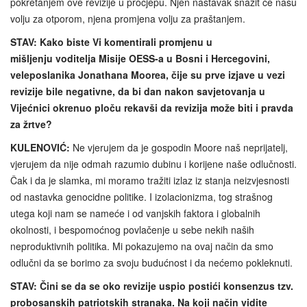
pokretanjem ove revizije u procjepu. Njen nastavak snažit će našu
volju za otporom, njena promjena volju za praštanjem.
STAV: Kako biste Vi komentirali promjenu u
mišljenju voditelja Misije OESS-a u Bosni i Hercegovini,
veleposlanika Jonathana Moorea, čije su prve izjave u vezi
revizije bile negativne, da bi dan nakon savjetovanja u
Vijećnici okrenuo ploču rekavši da revizija može biti i pravda
za žrtve?
KULENOVIĆ:
Ne vjerujem da je gospodin Moore naš neprijatelj,
vjerujem da nije odmah razumio dubinu i korijene naše odlučnosti.
Čak i da je slamka, mi moramo tražiti izlaz iz stanja neizvjesnosti
od nastavka genocidne politike. I izolacionizma, tog strašnog
utega koji nam se nameće i od vanjskih faktora i globalnih
okolnosti, i bespomoćnog povlačenje u sebe nekih naših
neproduktivnih politika. Mi pokazujemo na ovaj način da smo
odlučni da se borimo za svoju budućnost i da nećemo pokleknuti.
STAV: Čini se da se oko revizije uspio postići konsenzus tzv.
probosanskih patriotskih stranaka. Na koji način vidite