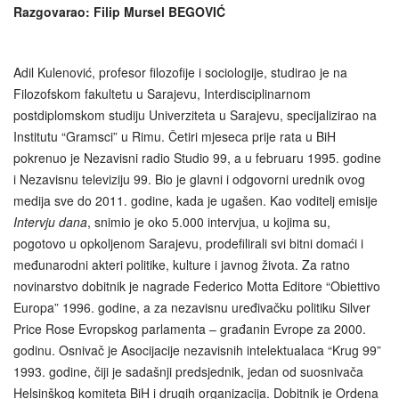
Razgovarao: Filip Mursel BEGOVIĆ
Adil Kulenović, profesor filozofije i sociologije, studirao je na
Filozofskom fakultetu u Sarajevu, Interdisciplinarnom
postdiplomskom studiju Univerziteta u Sarajevu, specijalizirao na
Institutu “Gramsci” u Rimu. Četiri mjeseca prije rata u BiH
pokrenuo je Nezavisni radio Studio 99, a u februaru 1995. godine
i Nezavisnu televiziju 99. Bio je glavni i odgovorni urednik ovog
medija sve do 2011. godine, kada je ugašen. Kao voditelj emisije
Intervju dana
, snimio je oko 5.000 intervjua, u kojima su,
pogotovo u opkoljenom Sarajevu, prodefilirali svi bitni domaći i
međunarodni akteri politike, kulture i javnog života. Za ratno
novinarstvo dobitnik je nagrade Federico Motta Editore “Obiettivo
Europa” 1996. godine, a za nezavisnu uređivačku politiku Silver
Price Rose Evropskog parlamenta – građanin Evrope za 2000.
godinu. Osnivač je Asocijacije nezavisnih intelektualaca “Krug 99”
1993. godine, čiji je sadašnji predsjednik, jedan od suosnivača
Helsinškog komiteta BiH i drugih organizacija. Dobitnik je Ordena