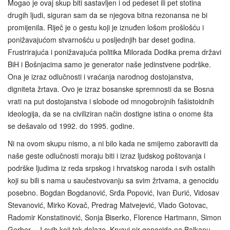
Mogao je ovaj skup biti sastavljen i od pedeset ili pet stotina
drugih ljudi, siguran sam da se njegova bitna rezonansa ne bi
promijenila. Riječ je o gestu koji je iznuđen lošom prošlošću i
ponižavajućom stvarnošću u posljednjih bar deset godina.
Frustrirajuća i ponižavajuća politika Milorada Dodika prema državi
BiH i Bošnjacima samo je generator naše jedinstvene podrške.
Ona je izraz odlučnosti i vraćanja narodnog dostojanstva,
digniteta žrtava. Ovo je izraz bosanske spremnosti da se Bosna
vrati na put dostojanstva i slobode od mnogobrojnih fašistoidnih
ideologija, da se na civiliziran način dostigne istina o onome šta
se dešavalo od 1992. do 1995. godine.
Ni na ovom skupu nismo, a ni bilo kada ne smijemo zaboraviti da
naše geste odlučnosti moraju biti i izraz ljudskog poštovanja i
podrške ljudima iz reda srpskog i hrvatskog naroda i svih ostalih
koji su bili s nama u saučestvovanju sa svim žrtvama, a genocidu
posebno. Bogdan Bogdanović, Srđa Popović, Ivan Đurić, Vidosav
Stevanović, Mirko Kovač, Predrag Matvejević, Vlado Gotovac,
Radomir Konstatinović, Sonja Biserko, Florence Hartmann, Simon
Gerber… I ovih koji tek dolaze. Krvavi pir genocida na Balkanu