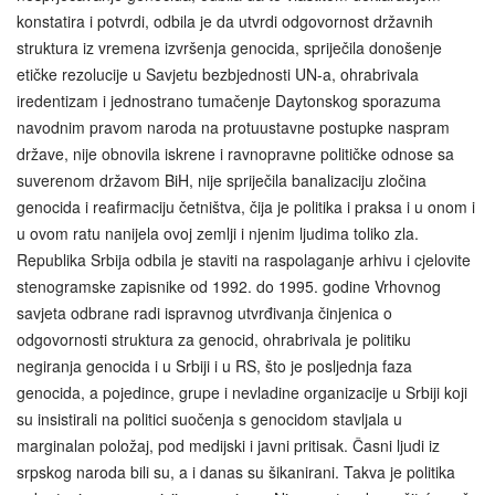
konstatira i potvrdi, odbila je da utvrdi odgovornost državnih
struktura iz vremena izvršenja genocida, spriječila donošenje
etičke rezolucije u Savjetu bezbjednosti UN-a, ohrabrivala
iredentizam i jednostrano tumačenje Daytonskog sporazuma
navodnim pravom naroda na protuustavne postupke naspram
države, nije obnovila iskrene i ravnopravne političke odnose sa
suverenom državom BiH, nije spriječila banalizaciju zločina
genocida i reafirmaciju četništva, čija je politika i praksa i u onom i
u ovom ratu nanijela ovoj zemlji i njenim ljudima toliko zla.
Republika Srbija odbila je staviti na raspolaganje arhivu i cjelovite
stenogramske zapisnike od 1992. do 1995. godine Vrhovnog
savjeta odbrane radi ispravnog utvrđivanja činjenica o
odgovornosti struktura za genocid, ohrabrivala je politiku
negiranja genocida i u Srbiji i u RS, što je posljednja faza
genocida, a pojedince, grupe i nevladine organizacije u Srbiji koji
su insistirali na politici suočenja s genocidom stavljala u
marginalan položaj, pod medijski i javni pritisak. Časni ljudi iz
srpskog naroda bili su, a i danas su šikanirani. Takva je politika