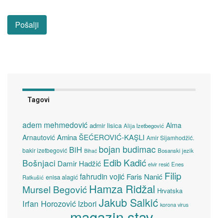
Tagovi
adem mehmedović
Alma
admir lisica
Alija Izetbegović
Amina ŠEĆEROVIĆ-KAŞLI
Arnautović
Amir Sijamhodžić.
bojan budimac
BiH
bakir izetbegović
Bosanski jezik
Bihać
Edib Kadić
Bošnjaci
Damir Hadžić
elvir resić
Enes
Filip
fahrudin vojić
Faris Nanić
enisa alagić
Ratkušić
Hamza Ridžal
Mursel Begović
Hrvatska
Jakub Salkić
Irfan Horozović
Izbori
korona virus
magazin stav