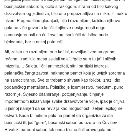
bošnjačkim saborom, očito s razlogom: straha od bilo kakvog
državotvornog jedinstva, bilo ono prepoznatljivo na mikro ili makro
nivou. Pragmatično gledajući, njih i razumijem, količina njihove
galame više govori o količini njihove nesigurnosti nego
samouvjerenosti da će i ovaj put spriječiti da istina bude
bjelodana, bar u nekoj potenciji.
Ali, zaista ne razumijem one koji bi, nevoljko i veoma grubo
rečeno, “radi kilo mesa zaklali vola”, “gdje sam tu ja” i sličnih
mizerija…. Sujeta, lični animoziteti, sitni partijski interesi,
palanačka čangrizavost, naknadna pamet koja je uvijek spremna
na samocitiranje. Sve to trebamo shvatiti kao folklor, izraz i dio
podaničkog mentaliteta. Političko je licemjerstvo, međutim, puno
razornije. Svjesno difamiranje, potcjenjivanje, činjenje
impotentnom iskazivanje svake državotvorne volje, ipak je čitljiva
u jasnoj namjeri da se revizija kao mogućnost i željeni epilog ne
ostvari. Kada bi nekom palo na pamet da organizira zaista
bošnjački ili, još “gore”, bosanski sabor, po uzoru na Čovićev
Hrvatski narodni sabor, tek onda bismo čuli pravu galamu i