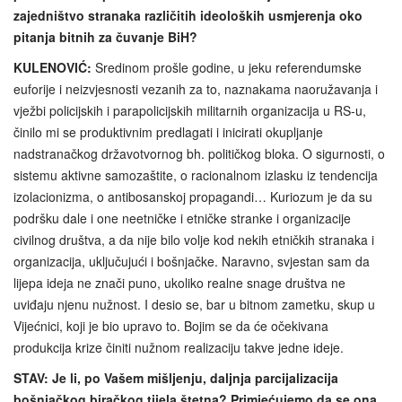
zajedništvo stranaka različitih ideoloških usmjerenja oko
pitanja bitnih za čuvanje BiH?
KULENOVIĆ:
Sredinom prošle godine, u jeku referendumske
euforije i neizvjesnosti vezanih za to, naznakama naoružavanja i
vježbi policijskih i parapolicijskih militarnih organizacija u RS-u,
činilo mi se produktivnim predlagati i inicirati okupljanje
nadstranačkog državotvornog bh. političkog bloka. O sigurnosti, o
sistemu aktivne samozaštite, o racionalnom izlasku iz tendencija
izolacionizma, o antibosanskoj propagandi… Kuriozum je da su
podršku dale i one neetničke i etničke stranke i organizacije
civilnog društva, a da nije bilo volje kod nekih etničkih stranaka i
organizacija, uključujući i bošnjačke. Naravno, svjestan sam da
lijepa ideja ne znači puno, ukoliko realne snage društva ne
uviđaju njenu nužnost. I desio se, bar u bitnom zametku, skup u
Vijećnici, koji je bio upravo to. Bojim se da će očekivana
produkcija krize činiti nužnom realizaciju takve jedne ideje.
STAV: Je li, po Vašem mišljenju, daljnja parcijalizacija
bošnjačkog biračkog tijela štetna? Primjećujemo da se ona