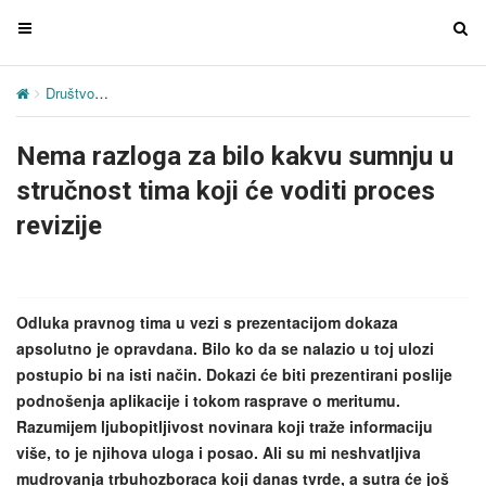
T
T
o
o
g
g
Društvo
Nema razloga za bilo kakvu sumnju u stručnost tima koji će 
g
g
l
l
Nema razloga za bilo kakvu sumnju u
e
e
n
n
stručnost tima koji će voditi proces
a
a
revizije
v
v
i
i
g
g
a
a
Odluka pravnog tima u vezi s prezentacijom dokaza
t
t
apsolutno je opravdana. Bilo ko da se nalazio u toj ulozi
i
i
postupio bi na isti način. Dokazi će biti prezentirani poslije
o
o
podnošenja aplikacije i tokom rasprave o meritumu.
n
n
Razumijem ljubopitljivost novinara koji traže informaciju
više, to je njihova uloga i posao. Ali su mi neshvatljiva
mudrovanja trbuhozboraca koji danas tvrde, a sutra će još