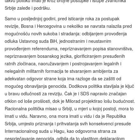
takvu politiku imao je kroz brojne postupke i istupe zvaničnika
Srbije zaleđe i podršku.
Samo u posljednjoj godini, pred isticanje roka za postupak
revizije, Bosna i Hercegovina u nekoliko se navrata nalazila pred
mogućnošću novih sukoba i stradanja: odbijanjem provođenja
odluka Ustavnog suda BiH, jednostranim i neustavnim
provođenjem referenduma, nepriznavanjem popisa stanovništva,
nepriznavanjem bosanskog jezika, glorificiranjem presuđenih
ratnih zločinaca, naoružavanjem i postrojavanjem legalnih i
nelegalnih militarnih formacija te stvaranjem ambijenta za
adekvatan odgovor strane koja ima razloge da se zaštiti od
mogućeg obnavljanja genocida. Dodikova politika stavljala je ključ
u bravu odlučnosti za reviziju. Čak je i SDS napravio značajan
otklon od loše prošlosti, dok je Milorad projektirao lošu budućnost.
Racionalna politička misao u Srbiji, u mjeri u kojoj postoji, mora to
imati u vidu. Naravno, ona mora imati u vidu i da je Republika
Srbija, umjesto priznanja i prihvatanja svih konsekvenci presude
Internacionalnog suda u Hagu, kao odgovorna strana za
nesprječavanje genocida, odbila da to vlastitom deklaracijom