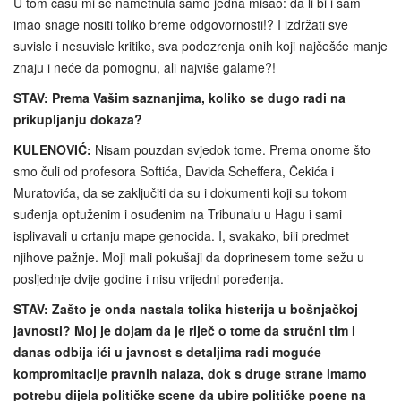
U tom času mi se nametnula samo jedna misao: da li bi i sam
imao snage nositi toliko breme odgovornosti!? I izdržati sve
suvisle i nesuvisle kritike, sva podozrenja onih koji najčešće manje
znaju i neće da pomognu, ali najviše galame?!
STAV: Prema Vašim saznanjima, koliko se dugo radi na
prikupljanju dokaza?
KULENOVIĆ:
Nisam pouzdan svjedok tome. Prema onome što
smo čuli od profesora Softića, Davida Scheffera, Čekića i
Muratovića, da se zaključiti da su i dokumenti koji su tokom
suđenja optuženim i osuđenim na Tribunalu u Hagu i sami
isplivavali u crtanju mape genocida. I, svakako, bili predmet
njihove pažnje. Moji mali pokušaji da doprinesem tome sežu u
posljednje dvije godine i nisu vrijedni poređenja.
STAV: Zašto je onda nastala tolika histerija u bošnjačkoj
javnosti? Moj je dojam da je riječ o tome da stručni tim i
danas odbija ići u javnost s detaljima radi moguće
kompromitacije pravnih nalaza, dok s druge strane imamo
potrebu dijela političke scene da ubire političke poene na