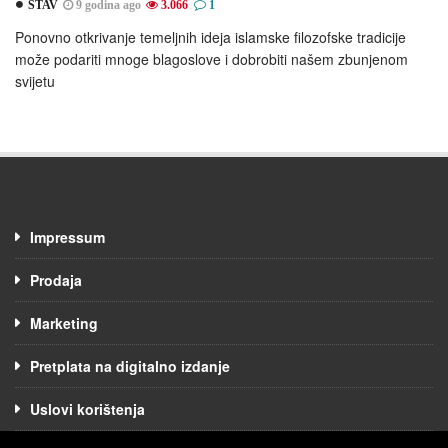
STAV
9 godina ago
3.066
1
Ponovno otkrivanje temeljnih ideja islamske filozofske tradicije
može podariti mnoge blagoslove i dobrobiti našem zbunjenom
svijetu
Impressum
Prodaja
Marketing
Pretplata na digitalno izdanje
Uslovi korištenja