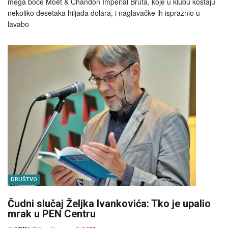
mega boce Moët & Chandon Impérial Bruta, koje u klubu koštaju
nekoliko desetaka hiljada dolara, i naglavačke ih ispraznio u
lavabo
DRUŠTVO
Čudni slučaj Željka Ivankovića: Tko je upalio
mrak u PEN Centru