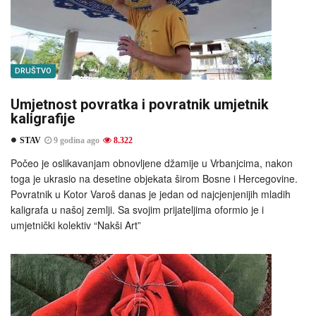
DRUŠTVO
Umjetnost povratka i povratnik umjetnik
kaligrafije
STAV
9 godina ago
8.322
Počeo je oslikavanjam obnovljene džamije u Vrbanjcima, nakon
toga je ukrasio na desetine objekata širom Bosne i Hercegovine.
Povratnik u Kotor Varoš danas je jedan od najcjenjenijih mladih
kaligrafa u našoj zemlji. Sa svojim prijateljima oformio je i
umjetnički kolektiv “Nakši Art”