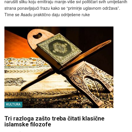
narušiti sliku koju emitiraju manje-više svi političari svih umiješanih
strana ponavljajući frazu kako se “primirje uglavnom održava”.
Time se Asadu praktično daju odriješene ruke
KULTURA
Tri razloga zašto treba čitati klasične
islamske filozofe