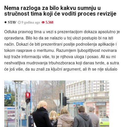
Nema razloga za bilo kakvu sumnju u
stručnost tima koji će voditi proces revizije
STAV
9 godina ago
5.568
Odluka pravnog tima u vezi s prezentacijom dokaza apsolutno je
opravdana. Bilo ko da se nalazio u toj ulozi postupio bi na isti
način. Dokazi će biti prezentirani poslije podnošenja aplikacije i
tokom rasprave o meritumu. Razumijem ljubopitljivost novinara
koji traže informaciju više, to je njihova uloga i posao. Ali su mi
neshvatljiva mudrovanja trbuhozboraca koji danas tvrde, a sutra
će još više, da su znali za ključni argument, ali ih se nije slušalo