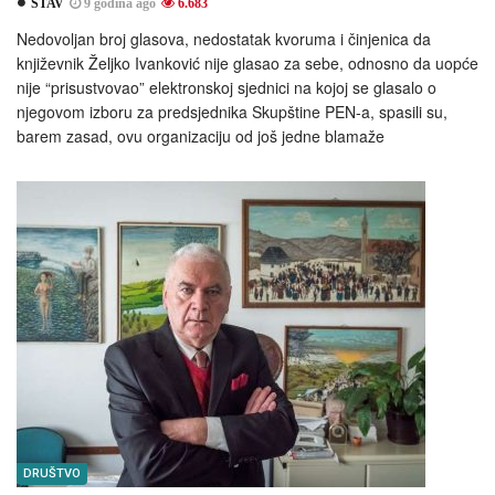
STAV
9 godina ago
6.683
Nedovoljan broj glasova, nedostatak kvoruma i činjenica da
književnik Željko Ivanković nije glasao za sebe, odnosno da uopće
nije “prisustvovao” elektronskoj sjednici na kojoj se glasalo o
njegovom izboru za predsjednika Skupštine PEN-a, spasili su,
barem zasad, ovu organizaciju od još jedne blamaže
DRUŠTVO