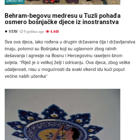
DRUŠTVO
Behram-begovu medresu u Tuzli pohađa
osmero bošnjačke djece iz inostranstva
STAV
9 godina ago
4.448
Sva ova djeca, iako rođena u drugim državama čija i državljanstva
imaju, potomci su Bošnjaka koji su uglavnom zbog ratnih
dešavanja i agresije na Bosnu i Hercegovinu raseljeni širom
svijeta. “Riječ je o velikoj želji i odricanju. Ova djeca, zbog velike
udaljenosti, nisu u mogućnosti da svaki vikend idu kući poput
većine naših učenika”