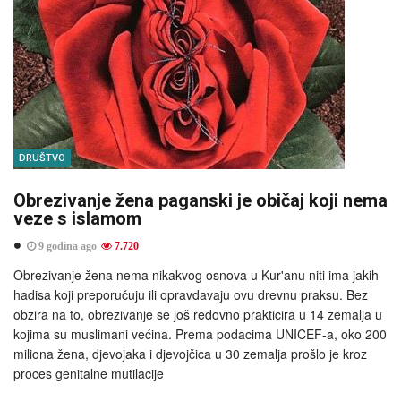
DRUŠTVO
Obrezivanje žena paganski je običaj koji nema
veze s islamom
9 godina ago
7.720
Obrezivanje žena nema nikakvog osnova u Kur'anu niti ima jakih
hadisa koji preporučuju ili opravdavaju ovu drevnu praksu. Bez
obzira na to, obrezivanje se još redovno prakticira u 14 zemalja u
kojima su muslimani većina. Prema podacima UNICEF-a, oko 200
miliona žena, djevojaka i djevojčica u 30 zemalja prošlo je kroz
proces genitalne mutilacije