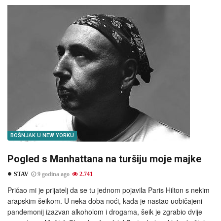
BOŠNJAK U NEW YORKU
Pogled s Manhattana na turšiju moje majke
STAV
9 godina ago
2.741
Pričao mi je prijatelj da se tu jednom pojavila Paris Hilton s nekim
arapskim šeikom. U neka doba noći, kada je nastao uobičajeni
pandemonij izazvan alkoholom i drogama, šeik je zgrabio dvije