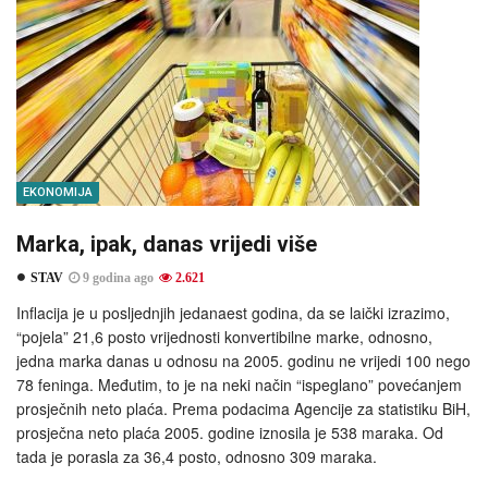
EKONOMIJA
Marka, ipak, danas vrijedi više
STAV
9 godina ago
2.621
Inflacija je u posljednjih jedanaest godina, da se laički izrazimo,
“pojela” 21,6 posto vrijednosti konvertibilne marke, odnosno,
jedna marka danas u odnosu na 2005. godinu ne vrijedi 100 nego
78 feninga. Međutim, to je na neki način “ispeglano” povećanjem
prosječnih neto plaća. Prema podacima Agencije za statistiku BiH,
prosječna neto plaća 2005. godine iznosila je 538 maraka. Od
tada je porasla za 36,4 posto, odnosno 309 maraka.