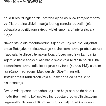
Piše: Mustafa DRNIŠLIĆ
Kako u praksi izgleda zloupotrebe djece da bi se zamjenom teza
izvršila brutalna diskriminacija jednog naroda, pa zatim još i
pokazala u pozitivnom svjetlu, vidjeli smo na primjeru slučaja
“Jajce”.
Nakon što je dio međunarodne zajednice i njenih NVO-klijenata
pravo Bošnjaka na obrazovanje na vlastitom jeziku predstavio kao
“razdvajanje djece”, te nakon toga proveo medijsku kampanju
kojom je uspio spriječiti osnivanje škole koja bi radila po NPP na
bosanskom jeziku, odlučio se prvo novčano (50.000 KM), a zatim
i svečano, nagradom “Max van der Stoel”, nagraditi
instrumentaliziranu djecu koja su navedena da sama sebe
diskriminiraju.
Ovo je vrlo opasan presedan kojim se šalje poruka da će oni
među Bošnjacima koji svojevoljno odustanu od svojih Ustavom
zagarantiranih prava biti prihvaćeni, pohvaljeni, ali i novčano