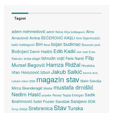
Tagovi
adem mehmedović
Alma
admir lisica
Alija Izetbegović
Amina ŠEĆEROVIĆ-KAŞLI
Arnautović
Amir Sijamhodžić.
bojan budimac
BiH
bakir izetbegović
Bosanski jezik
Bihać
Edib Kadić
Bošnjaci
Damir Hadžić
elvir resić
Enes
Filip
fahrudin vojić
Faris Nanić
enisa alagić
Ratkušić
Hamza Ridžal
Mursel Begović
Hrvatska
Jakub Salkić
Irfan Horozović
Izbori
korona virus
magazin stav
Mahir Sokolija
Lokalni izbori 2020
mustafa drnišlić
Mirza Skenderagić
Mostar
Nedim Hasić
Sadik
Recep Tayyip Erdogan
prijedor
Sarajevo
Ibrahimović
Sandžak
SDA
Safet Pozder
Stav
Turska
Srebrenica
Srbija
Sirija