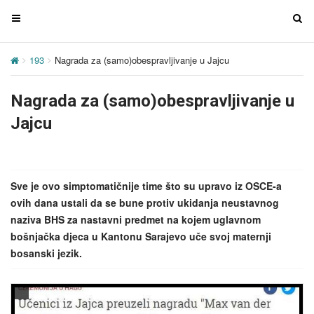
T
T
o
o
g
g
193
Nagrada za (samo)obespravljivanje u Jajcu
g
g
l
l
Nagrada za (samo)obespravljivanje u
e
e
n
n
Jajcu
a
a
v
v
i
i
g
g
Sve je ovo simptomatičnije time što su upravo iz OSCE-a
a
a
ovih dana ustali da se bune protiv ukidanja neustavnog
t
t
naziva BHS za nastavni predmet na kojem uglavnom
i
i
bošnjačka djeca u Kantonu Sarajevo uče svoj maternji
o
o
bosanski jezik.
n
n