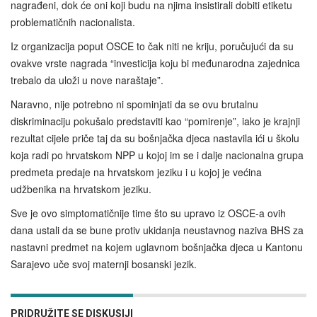
nagrađeni, dok će oni koji budu na njima insistirali dobiti etiketu
problematičnih nacionalista.
Iz organizacija poput OSCE to čak niti ne kriju, poručujući da su
ovakve vrste nagrada “investicija koju bi međunarodna zajednica
trebalo da uloži u nove naraštaje”.
Naravno, nije potrebno ni spominjati da se ovu brutalnu
diskriminaciju pokušalo predstaviti kao “pomirenje”, iako je krajnji
rezultat cijele priče taj da su bošnjačka djeca nastavila ići u školu
koja radi po hrvatskom NPP u kojoj im se i dalje nacionalna grupa
predmeta predaje na hrvatskom jeziku i u kojoj je većina
udžbenika na hrvatskom jeziku.
Sve je ovo simptomatičnije time što su upravo iz OSCE-a ovih
dana ustali da se bune protiv ukidanja neustavnog naziva BHS za
nastavni predmet na kojem uglavnom bošnjačka djeca u Kantonu
Sarajevo uče svoj maternji bosanski jezik.
PRIDRUŽITE SE DISKUSIJI