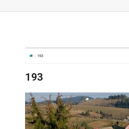
193
193