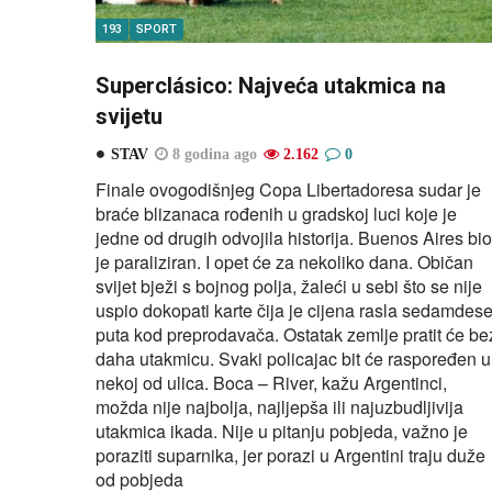
193
SPORT
Superclásico: Najveća utakmica na
svijetu
STAV
8 godina ago
2.162
0
Finale ovogodišnjeg Copa Libertadoresa sudar je
braće blizanaca rođenih u gradskoj luci koje je
jedne od drugih odvojila historija. Buenos Aires bio
je paraliziran. I opet će za nekoliko dana. Običan
svijet bježi s bojnog polja, žaleći u sebi što se nije
uspio dokopati karte čija je cijena rasla sedamdese
puta kod preprodavača. Ostatak zemlje pratit će be
daha utakmicu. Svaki policajac bit će raspoređen u
nekoj od ulica. Boca – River, kažu Argentinci,
možda nije najbolja, najljepša ili najuzbudljivija
utakmica ikada. Nije u pitanju pobjeda, važno je
poraziti suparnika, jer porazi u Argentini traju duže
od pobjeda