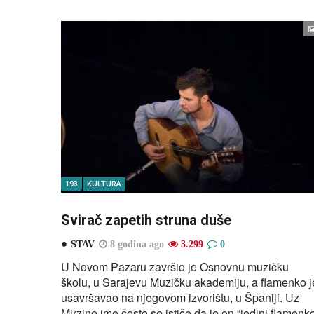
193
KULTURA
Svirač zapetih struna duše
STAV
8 godina ago
3.299
0
U Novom Pazaru završio je Osnovnu muzičku
školu, u Sarajevu Muzičku akademiju, a flamenko j
usavršavao na njegovom izvorištu, u Španiji. Uz
Mirzino ime često se ističe da je on “jedini flamenk