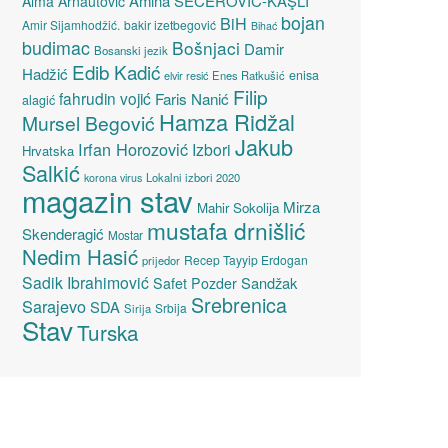
Amina ŠEĆEROVIĆ-KAŞLI
Alma Arnautović
bojan
BiH
Amir Sijamhodžić.
bakir izetbegović
Bihać
budimac
Bošnjaci
Damir
Bosanski jezik
Edib Kadić
Hadžić
enisa
elvir resić
Enes Ratkušić
Filip
fahrudin vojić
Faris Nanić
alagić
Hamza Ridžal
Mursel Begović
Jakub
Irfan Horozović
Izbori
Hrvatska
Salkić
Lokalni izbori 2020
korona virus
magazin stav
Mirza
Mahir Sokolija
mustafa drnišlić
Skenderagić
Mostar
Nedim Hasić
Recep Tayyip Erdogan
prijedor
Sadik Ibrahimović
Sandžak
Safet Pozder
Srebrenica
Sarajevo
SDA
Srbija
Sirija
Stav
Turska