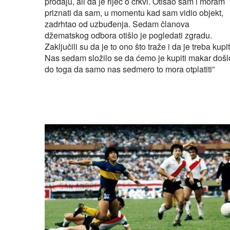
prodaju, ali da je riječ o crkvi. Otišao sam i moram
priznati da sam, u momentu kad sam vidio objekt,
zadrhtao od uzbuđenja. Sedam članova
džematskog odbora otišlo je pogledati zgradu.
Zaključili su da je to ono što traže i da je treba kupit
Nas sedam složilo se da ćemo je kupiti makar došl
do toga da samo nas sedmero to mora otplatiti”