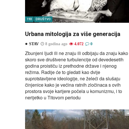
193
DRUŠTVO
Urbana mitologija za više generacija
STAV
8 godina ago
4.072
0
Zbunjeni ljudi ili ne znaju ili odbijaju da znaju kako
skoro sve društvene turbulencije od devedesetih
godina proističu iz prethodne države i njenog
režima. Radije će to gledati kao dvije
suprotstavljene ideologije, ne želeći da slušaju
činjenice kako je većina ratnih zločinaca s ovih
prostora svoje karijere počela u komunizmu, i to
nerijetko u Titovom periodu