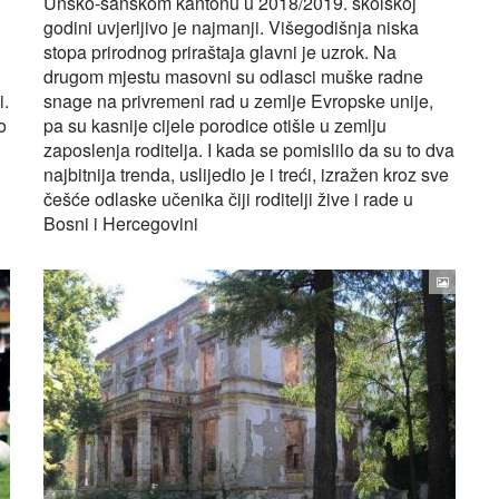
Unsko-sanskom kantonu u 2018/2019. školskoj
godini uvjerljivo je najmanji. Višegodišnja niska
stopa prirodnog priraštaja glavni je uzrok. Na
drugom mjestu masovni su odlasci muške radne
i.
snage na privremeni rad u zemlje Evropske unije,
o
pa su kasnije cijele porodice otišle u zemlju
zaposlenja roditelja. I kada se pomislilo da su to dva
najbitnija trenda, uslijedio je i treći, izražen kroz sve
češće odlaske učenika čiji roditelji žive i rade u
Bosni i Hercegovini