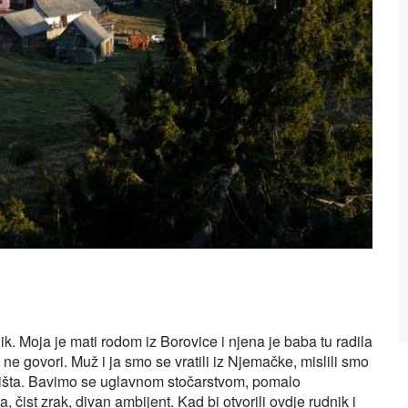
nik. Moja je mati rodom iz Borovice i njena je baba tu radila
 ne govori. Muž i ja smo se vratili iz Njemačke, mislili smo
, ništa. Bavimo se uglavnom stočarstvom, pomalo
a, čist zrak, divan ambijent. Kad bi otvorili ovdje rudnik i