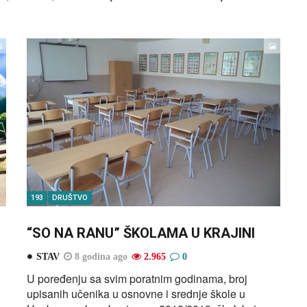
193
DRUŠTVO
“SO NA RANU” ŠKOLAMA U KRAJINI
STAV
8 godina ago
2.965
0
U poređenju sa svim poratnim godinama, broj
upisanih učenika u osnovne i srednje škole u