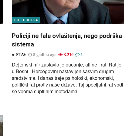
193
POLITIKA
Policiji ne fale ovlaštenja, nego podrška
sistema
STAV
8 godina ago
3.210
1
Dejtonski mir zastavio je pucanje, ali ne i rat. Rat je
u Bosni i Hercegovini nastavljen sasvim drugim
sredstvima. I danas traje psihološki, ekonomski,
politički rat protiv naše države. Taj specijalni rat vodi
se veoma suptilnim metodama