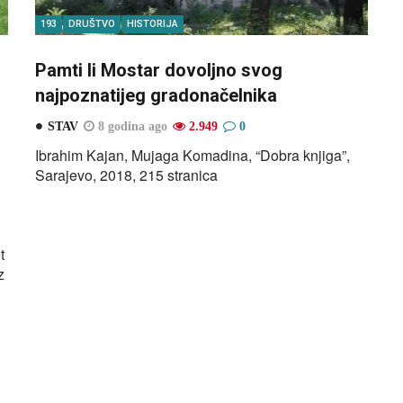
193
DRUŠTVO
HISTORIJA
Pamti li Mostar dovoljno svog
najpoznatijeg gradonačelnika
STAV
8 godina ago
2.949
0
Ibrahim Kajan, Mujaga Komadina, “Dobra knjiga”,
Sarajevo, 2018, 215 stranica
t
z