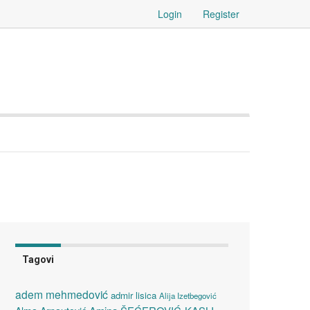
Login
Register
Tagovi
adem mehmedović
admir lisica
Alija Izetbegović