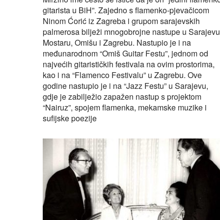
gitarista u BiH”. Zajedno s flamenko-pjevačicom
Ninom Ćorić iz Zagreba i grupom sarajevskih
palmerosa bilježi mnogobrojne nastupe u Sarajevu
Mostaru, Omišu i Zagrebu. Nastupio je i na
međunarodnom “Omiš Guitar Festu”, jednom od
najvećih gitarističkih festivala na ovim prostorima,
kao i na “Flamenco Festivalu” u Zagrebu. Ove
godine nastupio je i na “Jazz Festu” u Sarajevu,
gdje je zabilježio zapažen nastup s projektom
“Nairuz”, spojem flamenka, mekamske muzike i
sufijske poezije