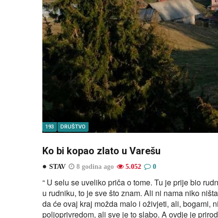
193
DRUŠTVO
Ko bi kopao zlato u Varešu
STAV
8 godina ago
5.052
0
“ U selu se uveliko priča o tome. Tu je prije bio rud
u rudniku, to je sve što znam. Ali ni nama niko ništa
da će ovaj kraj možda malo i oživjeti, ali, bogami
poljoprivredom, ali sve je to slabo. A ovdje je prirod