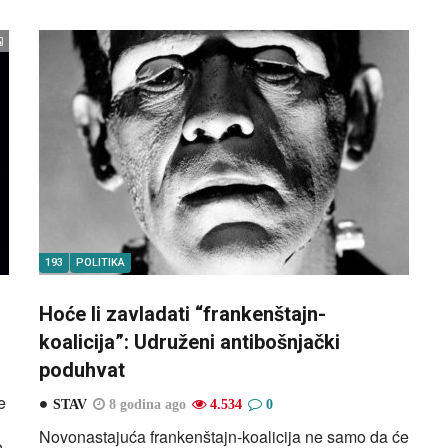
193
POLITIKA
Hoće li zavladati “frankenštajn-
koalicija”: Udruženi antibošnjački
poduhvat
e
STAV
8 godina ago
4.534
0
Novonastajuća frankenštajn-koalicija ne samo da će
o-