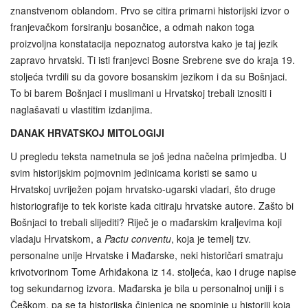
znanstvenom oblandom. Prvo se citira primarni historijski izvor o
franjevačkom forsiranju bosančice, a odmah nakon toga
proizvoljna konstatacija nepoznatog autorstva kako je taj jezik
zapravo hrvatski. Ti isti franjevci Bosne Srebrene sve do kraja 19.
stoljeća tvrdili su da govore bosanskim jezikom i da su Bošnjaci.
To bi barem Bošnjaci i muslimani u Hrvatskoj trebali iznositi i
naglašavati u vlastitim izdanjima.
DANAK HRVATSKOJ MITOLOGIJI
U pregledu teksta nametnula se još jedna načelna primjedba. U
svim historijskim pojmovnim jedinicama koristi se samo u
Hrvatskoj uvriježen pojam hrvatsko-ugarski vladari, što druge
historiografije to tek koriste kada citiraju hrvatske autore. Zašto bi
Bošnjaci to trebali slijediti? Riječ je o mađarskim kraljevima koji
vladaju Hrvatskom, a
Pactu conventu
, koja je temelj tzv.
personalne unije Hrvatske i Mađarske, neki historičari smatraju
krivotvorinom Tome Arhiđakona iz 14. stoljeća, kao i druge napise
tog sekundarnog izvora. Mađarska je bila u personalnoj uniji i s
Češkom, pa se ta historijska činjenica ne spominje u historiji koja