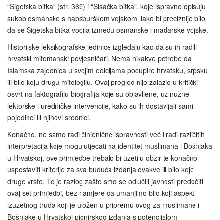
“Sigetska bitka” (str. 369) i “Sisačka bitka”, koje ispravno opisuju
sukob osmanske s habsburškom vojskom, iako bi preciznije bilo
da se Sigetska bitka vodila između osmanske i mađarske vojske.
Historijske leksikografske jedinice izgledaju kao da su ih radili
hrvatski mitomanski povjesničari. Nema nikakve potrebe da
Islamska zajednica u svojim edicijama podupire hrvatsku, srpsku
ili bilo koju drugu mitologiju. Ovaj pregled nije zalazio u kritički
osvrt na faktografiju biografija koje su objavljene, uz nužne
lektorske i uredničke intervencije, kako su ih dostavljali sami
pojedinci ili njihovi srodnici.
Konačno, ne samo radi činjenične ispravnosti već i radi različitih
interpretacija koje mogu utjecati na identitet muslimana i Bošnjaka
u Hrvatskoj, ove primjedbe trebalo bi uzeti u obzir te konačno
uspostaviti kriterije za sva buduća izdanja ovakve ili bilo koje
druge vrste. To je razlog zašto smo se odlučili javnosti predočiti
ovaj set primjedbi, bez namjere da umanjimo bilo koji aspekt
izuzetnog truda koji je uložen u pripremu ovog za muslimane i
Bošnjake u Hrvatskoj pionirskog izdanja s potencijalom