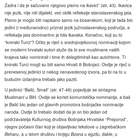
Zadra i da je sačuvano njegovo pismo na ikavici” (str. 43). Ikavica
nije jezik, nije niti dijalekt, već oblik refleksije staroslavenskog jata.
Pismo je moglo biti napisano samo na bosanskom, koji je tada bio
jedini (i međunarodno) priznat jezik južnoslavenskog područja, a
refleksija jata dominantno je bila ikavska. Konačno, koji su to
“kninski Turci”? Očito je riječ o srednjovjekovnoj nominaciji kojom
se moderni hrvatski autori služe da bi sve muslimane naših
krajeva tako nominirali i time ih delegitimirali kao autohtone. Ti
kninski Turci mogli su biti samo Hrvati ili Bošnjaci. Ovdje je riječ o
prenesenoj jedinici iz nekog nenavedenog izvora, pa bi na to u
budućim izdanjima trebalo jako paziti.
U jedinici “Balić, Smail” (str. 47-48) pojavljuje se sintagma
Muslimani u BiH. Ovdje se koristi komunistička nominacija, a baš
je Balić bio jedan od glavnih promotora bošnjačke nominacije
naroda. Ovdje bi trebalo dodati da je on bio jedan od
podržavatelja Kulturnog društva Bošnjaka Hrvatske “Preporod”,
njegov počasni član koji je objavljivao tekstove u zagrebačkom
Beharu
, a u istom društvu i knjigu
Bosna u egzilu
, dakle, u