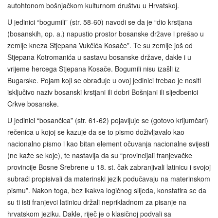
autohtonom bošnjačkom kulturnom društvu u Hrvatskoj.
U jedinici “bogumili” (str. 58-60) navodi se da je “dio krstjana
(bosanskih, op. a.) napustio prostor bosanske države i prešao u
zemlje kneza Stjepana Vukčića Kosače”. Te su zemlje još od
Stjepana Kotromanića u sastavu bosanske države, dakle i u
vrijeme hercega Stjepana Kosače. Bogumili nisu izašli iz
Bugarske. Pojam koji se obrađuje u ovoj jedinici trebao je nositi
isključivo naziv bosanski krstjani ili dobri Bošnjani ili sljedbenici
Crkve bosanske.
U jedinici “bosančica” (str. 61-62) pojavljuje se (gotovo krijumčari)
rečenica u kojoj se kazuje da se to pismo doživljavalo kao
nacionalno pismo i kao bitan element očuvanja nacionalne svijesti
(ne kaže se koje), te nastavlja da su “provincijali franjevačke
provincije Bosne Srebrene u 18. st. čak zabranjivali latinicu i svojoj
subraći propisivali da materinski jezik podučavaju na materinskom
pismu”. Nakon toga, bez ikakva logičnog slijeda, konstatira se da
su ti isti franjevci latinicu držali neprikladnom za pisanje na
hrvatskom jeziku. Dakle, riječ je o klasičnoj podvali sa