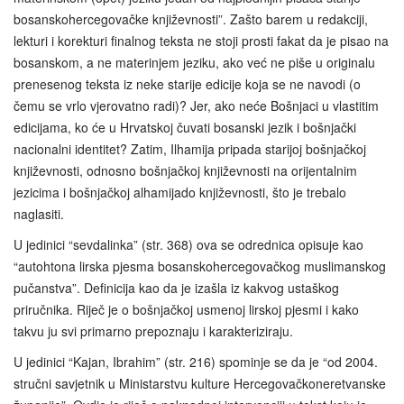
bosanskohercegovačke književnosti”. Zašto barem u redakciji,
lekturi i korekturi finalnog teksta ne stoji prosti fakat da je pisao na
bosanskom, a ne materinjem jeziku, ako već ne piše u originalu
prenesenog teksta iz neke starije edicije koja se ne navodi (o
čemu se vrlo vjerovatno radi)? Jer, ako neće Bošnjaci u vlastitim
edicijama, ko će u Hrvatskoj čuvati bosanski jezik i bošnjački
nacionalni identitet? Zatim, Ilhamija pripada starijoj bošnjačkoj
književnosti, odnosno bošnjačkoj književnosti na orijentalnim
jezicima i bošnjačkoj alhamijado književnosti, što je trebalo
naglasiti.
U jedinici “sevdalinka” (str. 368) ova se odrednica opisuje kao
“autohtona lirska pjesma bosanskohercegovačkog muslimanskog
pučanstva”. Definicija kao da je izašla iz kakvog ustaškog
priručnika. Riječ je o bošnjačkoj usmenoj lirskoj pjesmi i kako
takvu ju svi primarno prepoznaju i karakteriziraju.
U jedinici “Kajan, Ibrahim” (str. 216) spominje se da je “od 2004.
stručni savjetnik u Ministarstvu kulture Hercegovačkoneretvanske