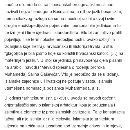
naučne dileme da su se ti bosanskohercegovački muslimani
nazivali i egzo i endogeno Bošnjacima, a njihov jezik bosanskim,
nema nikakvog razloga da se na načelnoj razini u ovoj i svim
drugim enciklopedijskim pojmovnim i personalnim jedinicama to
ne izmijeni i time ujednači i standardizira. Bilo bi zanimljivo pratiti
pojavljuju li se terminološke nedosljednosti u ovako ozbiljnim
izdanjima koje tretiraju hrvaćansku ili historiju Hrvata, u stilu
“glagoljica je bila pismo koje su koristili hrvaćanski katolici (…) na
materinjem jeziku”. U istoj se jedinici, pri navođenju djela pisanih
na arabici, navodi i “Mevlud (pjesma o rođenju proroka
Muhameda) Saliha Gaševića”. Vrlo je neobično da se u izdanju
Islamske zajednice u Hrvatskoj ne poštuje vlastita, islamski
utemeljena nominacija poslanika Muhammeda, a. s.
U jedinici “arhitektura” (str. 27-39) u uvodu se navodi općenit
orijentalistički stav o islamskoj arhitekturi koja je preuzimala i
asimilirala elemente iz predislamskih civilizacija. Ta je konstatacija
tačna, ali nije istinita jer nije cjelovita. Islamska je arhitektura
utjecala na kršćansku, posebno kod izgradnje crkvenih tornjeva,