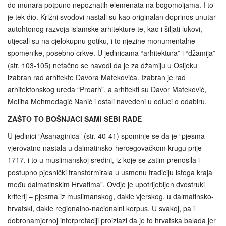
do munara potpuno nepoznatih elemenata na bogomoljama. I to
je tek dio. Križni svodovi nastali su kao originalan doprinos unutar
autohtonog razvoja islamske arhitekture te, kao i šiljati lukovi,
utjecali su na cjelokupnu gotiku, i to njezine monumentalne
spomenike, posebno crkve. U jedinicama “arhitektura” i “džamija”
(str. 103-105) netačno se navodi da je za džamiju u Osijeku
izabran rad arhitekte Davora Matekovića. Izabran je rad
arhitektonskog ureda “Proarh”, a arhitekti su Davor Mateković,
Meliha Mehmedagić Nanić i ostali navedeni u odluci o odabiru.
ZAŠTO TO BOŠNJACI SAMI SEBI RADE
U jedinici “Asanaginica” (str. 40-41) spominje se da je “pjesma
vjerovatno nastala u dalmatinsko-hercegovačkom krugu prije
1717. i to u muslimanskoj sredini, iz koje se zatim prenosila i
postupno pjesnički transformirala u usmenu tradiciju istoga kraja
među dalmatinskim Hrvatima”. Ovdje je upotrijebljen dvostruki
kriterij – pjesma iz muslimanskog, dakle vjerskog, u dalmatinsko-
hrvatski, dakle regionalno-nacionalni korpus. U svakoj, pa i
dobronamjernoj interpretaciji proizlazi da je to hrvatska balada jer