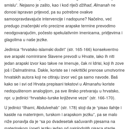
smislu”. Nejasno je zašto, kao i kod riječi
džihad
,
Almanah
ne
donosi ispravan prijevod, pa su potrebne ovakve
samoopravdavajuće intervencije i nadopune? Načelno, već
predugo značenjski vrlo precizne arapske termine prevodimo
neodgovarajućim, počesto spekulativnim imenicama, pridjevima i
glagolima u naše jezike.
Jedinica “hrvatsko-islamski dodiri” (str. 165-166) konsekventno
sve arapski nominirane Slavene prevodi u Hrvate, iako ih niti
jedan arapski izvor kao takve ne imenuje, čak ni Idrisi, koji ih zove
još i Dalmatinima. Dakle, koriste se i nekritički prenose umotvorine
hrvatskih autora koji ne citiraju izvor već ga samo navode. Baš
kako se i svi od Hrvata prepisani tekstovi u
Almanahu
koriste
nedopuštenom analogijom, pa sve ilirsko pretvaraju u hrvatsko,
npr. u jedinici “hrvatsko-turske književne veze” (str. 166-170).
U jedinici “Ilhami, Abdulvehab” (str. 178) stoji da je “pisao ilahije i
kaside na materinjem, turskom i arapskom jeziku”, pa se malo
niže ponavlja da je “sa po dvadesetak sačuvanih pjesama na
materinskom (opet) jeziku jedan od najplodnijih pisaca starije