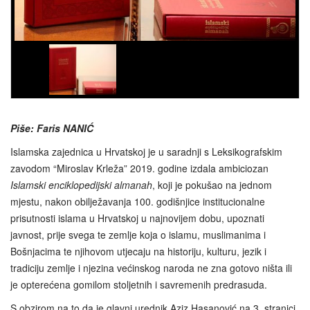
Piše: Faris NANIĆ
Islamska zajednica u Hrvatskoj je u saradnji s Leksikografskim
zavodom “Miroslav Krleža” 2019. godine izdala ambiciozan
Islamski enciklopedijski almanah
, koji je pokušao na jednom
mjestu, nakon obilježavanja 100. godišnjice institucionalne
prisutnosti islama u Hrvatskoj u najnovijem dobu, upoznati
javnost, prije svega te zemlje koja o islamu, muslimanima i
Bošnjacima te njihovom utjecaju na historiju, kulturu, jezik i
tradiciju zemlje i njezina većinskog naroda ne zna gotovo ništa ili
je opterećena gomilom stoljetnih i savremenih predrasuda.
S obzirom na to da je glavni urednik Aziz Hasanović na 3. stranici