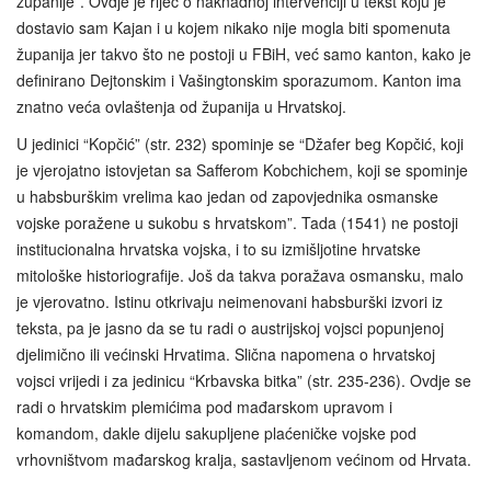
županije”. Ovdje je riječ o naknadnoj intervenciji u tekst koju je
dostavio sam Kajan i u kojem nikako nije mogla biti spomenuta
županija jer takvo što ne postoji u FBiH, već samo kanton, kako je
definirano Dejtonskim i Vašingtonskim sporazumom. Kanton ima
znatno veća ovlaštenja od županija u Hrvatskoj.
U jedinici “Kopčić” (str. 232) spominje se “Džafer beg Kopčić, koji
je vjerojatno istovjetan sa Safferom Kobchichem, koji se spominje
u habsburškim vrelima kao jedan od zapovjednika osmanske
vojske poražene u sukobu s hrvatskom”. Tada (1541) ne postoji
institucionalna hrvatska vojska, i to su izmišljotine hrvatske
mitološke historiografije. Još da takva poražava osmansku, malo
je vjerovatno. Istinu otkrivaju neimenovani habsburški izvori iz
teksta, pa je jasno da se tu radi o austrijskoj vojsci popunjenoj
djelimično ili većinski Hrvatima. Slična napomena o hrvatskoj
vojsci vrijedi i za jedinicu “Krbavska bitka” (str. 235-236). Ovdje se
radi o hrvatskim plemićima pod mađarskom upravom i
komandom, dakle dijelu sakupljene plaćeničke vojske pod
vrhovništvom mađarskog kralja, sastavljenom većinom od Hrvata.