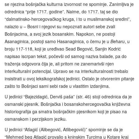
se njezina bošnjačka kulturna izvornost ne spominje. Zanimljiva je
odrednica “prije 1717. godine”. Naime, do 1717. taj se dio
“dalmatinsko-hercegovačkog kruga, i to u muslimanskoj sredini”,
nalazio u – Bosni i njegovi su nepoznati autori sebe zvali
Bošnjacima, a svoj jezik bosanskim. Napokon, ne postoji
Asanaginica, postoji samo Hasanaginica, o čemu je u
Beharu
, u
broju 117-118, koji je uređivao Sead Begović, Sanjin Kodrić
napisao iscrpan tekst, počevši od samog naziva balade, pa do
traženja odgovora čija je, ali pritom ne zanemarivši njen
interkulturalni potencijal. Upravo se na interkulturalnosti trebalo
insistirati u ovoj leksikografskoj jedinici. Ostalo je otvorenim pitanje
zašto to Bošnjaci sami sebi rade u vlastitim izdanjima.
U jedinici “Bajezidagić, Derviš paša” (str. 46) stoji odrednica da je
osmanski pjesnik. Bošnjačka i bosanskohercegovačka književna
historiografija ga smatra bošnjačkim pjesnikom koji je pisao na
osmanskom i perzijskom jeziku.
U jedinici “Atlagić (Alibegović, Atlibegović)” spominje se da je
“Mehmed beg Atlagić provalio s kninskim Turcima u Kotare kraj