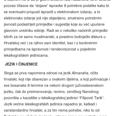
pozvao čitaoce da “dojave” ispravke ili potrebne podatke kako bi
se eventualni propusti ispravili u elektronskom izdanju, a to
elektronsko izdanje još nije objavljeno, smatramo potrebnim
javnosti podastrijeti primjedbe i sugestije koje su već upućene
glavnom uredniku edicije. Radi se o nekoliko načelnih primjedbi
bitnih za ne samo muslimanski, a posebno bošnjački diskurs u
Hrvatskoj već i za njihov sam identitet, kao i o konkretnim
primjedbama na ispravnost i tendencioznost u pojedinim
leksikografskim jedinicama.
JEZIK I ČINJENICE
Stoga se prva napomena odnosi na jezik
Almanaha
, očito
hrvatski, koji nije obavezan u ovakvim djelima, a koji
pohrvaćuje
i
sve bosanske ili termine na nekom drugom južnoslavenskom
jeziku, čak do preimenovanja, recimo, zeničkog Narodnog
pozorišta u kazalište u leksikografskoj jedinici “Filipović Tarik”.
Jezik većine leksikografskih jedinica napadno je, katkad i
vanstandardno hrvatski, a za tim nema potrebe, niko to od