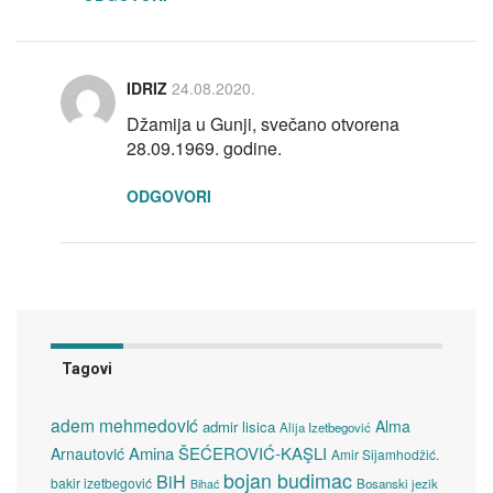
IDRIZ
24.08.2020.
Džamija u Gunji, svečano otvorena
28.09.1969. godine.
ODGOVORI
Tagovi
adem mehmedović
Alma
admir lisica
Alija Izetbegović
Amina ŠEĆEROVIĆ-KAŞLI
Arnautović
Amir Sijamhodžić.
bojan budimac
BiH
bakir izetbegović
Bosanski jezik
Bihać