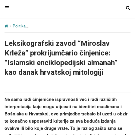
T
T
o
o
g
g
Politika
Leksikografski zavod “Miroslav Krleža” prokrijumčario činjen
g
g
l
l
Leksikografski zavod “Miroslav
e
e
n
n
Krleža” prokrijumčario činjenice:
a
a
“Islamski enciklopedijski almanah”
v
v
kao danak hrvatskoj mitologiji
i
i
g
g
a
a
t
t
Ne samo radi činjenične ispravnosti već i radi različitih
i
i
interpretacija koje mogu utjecati na identitet muslimana i
o
o
Bošnjaka u Hrvatskoj, ove primjedbe trebalo bi uzeti u obzir
n
n
te konačno uspostaviti kriterije za sva buduća izdanja
ovakve ili bilo koje druge vrste. To je razlog zašto smo se