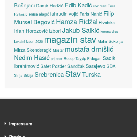
Edib Kadić
Bošnjaci
Damir Hadžić
elvir resić
Enes
Filip
fahrudin vojić
Faris Nanić
enisa alagić
Ratkušić
Hamza Ridžal
Mursel Begović
Hrvatska
Jakub Salkić
Irfan Horozović
Izbori
korona virus
magazin stav
Mahir Sokolija
Lokalni izbori 2020
mustafa drnišlić
Mirza Skenderagić
Mostar
Nedim Hasić
Sadik
Recep Tayyip Erdogan
prijedor
Sarajevo
Ibrahimović
Sandžak
SDA
Safet Pozder
Stav
Turska
Srebrenica
Srbija
Sirija
Impressum
Prodaja