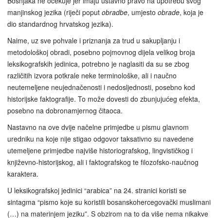
Bošnjaka ne očekuje jer imaju ustavno pravo na upotrebu svog
manjinskog jezika (riječi poput
obradbe
, umjesto
obrade
, koja je
dio standardnog hrvatskog jezika).
Naime, uz sve pohvale i priznanja za trud u sakupljanju i
metodološkoj obradi, posebno pojmovnog dijela velikog broja
leksikografskih jedinica, potrebno je naglasiti da su se zbog
različitih izvora potkrale neke terminološke, ali i naučno
neutemeljene neujednačenosti i nedosljednosti, posebno kod
historijske faktografije. To može dovesti do zbunjujućeg efekta,
posebno na dobronamjernog čitaoca.
Nastavno na ove dvije načelne primjedbe u pismu glavnom
uredniku na koje nije stigao odgovor taksativno su navedene
utemeljene primjedbe najviše historiografskog, lingvističkog i
književno-historijskog, ali i faktografskog te filozofsko-naučnog
karaktera.
U leksikografskoj jedinici “arabica” na 24. stranici koristi se
sintagma “pismo koje su koristili bosanskohercegovački muslimani
(…) na materinjem jeziku”. S obzirom na to da više nema nikakve