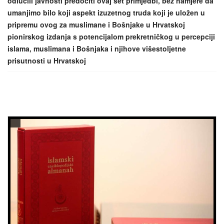
odlučili javnosti predočiti ovaj set primjedbi, bez namjere da
umanjimo bilo koji aspekt izuzetnog truda koji je uložen u
pripremu ovog za muslimane i Bošnjake u Hrvatskoj
pionirskog izdanja s potencijalom prekretničkog u percepciji
islama, muslimana i Bošnjaka i njihove višestoljetne
prisutnosti u Hrvatskoj