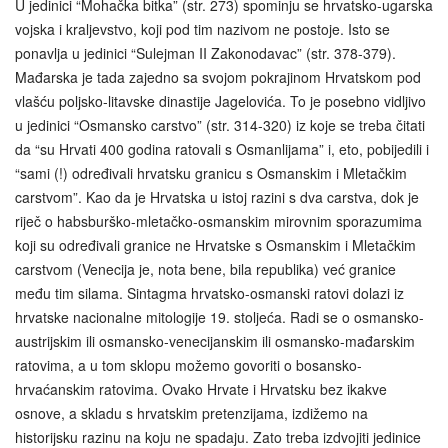
U jedinici “Mohačka bitka” (str. 273) spominju se hrvatsko-ugarska
vojska i kraljevstvo, koji pod tim nazivom ne postoje. Isto se
ponavlja u jedinici “Sulejman II Zakonodavac” (str. 378-379).
Mađarska je tada zajedno sa svojom pokrajinom Hrvatskom pod
vlašću poljsko-litavske dinastije Jagelovića. To je posebno vidljivo
u jedinici “Osmansko carstvo” (str. 314-320) iz koje se treba čitati
da “su Hrvati 400 godina ratovali s Osmanlijama” i, eto, pobijedili i
“sami (!) određivali hrvatsku granicu s Osmanskim i Mletačkim
carstvom”. Kao da je Hrvatska u istoj razini s dva carstva, dok je
riječ o habsburško-mletačko-osmanskim mirovnim sporazumima
koji su određivali granice ne Hrvatske s Osmanskim i Mletačkim
carstvom (Venecija je, nota bene, bila republika) već granice
među tim silama. Sintagma hrvatsko-osmanski ratovi dolazi iz
hrvatske nacionalne mitologije 19. stoljeća. Radi se o osmansko-
austrijskim ili osmansko‑venecijanskim ili osmansko-mađarskim
ratovima, a u tom sklopu možemo govoriti o bosansko-
hrvaćanskim ratovima. Ovako Hrvate i Hrvatsku bez ikakve
osnove, a skladu s hrvatskim pretenzijama, izdižemo na
historijsku razinu na koju ne spadaju. Zato treba izdvojiti jedinice