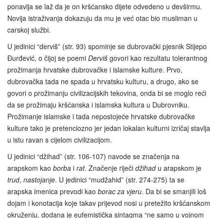
ponavlja se laž da je on kršćansko dijete odvedeno u devširmu.
Novija istraživanja dokazuju da mu je već otac bio musliman u
carskoj službi.
U jedinici “derviš” (str. 93) spominje se dubrovački pjesnik Stijepo
Đurđević, o čijoj se poemi
Derviš
govori kao rezultatu tolerantnog
prožimanja hrvatske dubrovačke i islamske kulture. Prvo,
dubrovačka tada ne spada u hrvatsku kulturu, a drugo, ako se
govori o prožimanju civilizacijskih tekovina, onda bi se moglo reći
da se prožimaju kršćanska i islamska kultura u Dubrovniku.
Prožimanje islamske i tada nepostojeće hrvatske dubrovačke
kulture tako je pretenciozno jer jedan lokalan kulturni izričaj stavlja
u istu ravan s cijelom civilizacijom.
U jedinici “džihad” (str. 106-107) navode se značenja na
arapskom kao
borba
i
rat
. Značenje riječi
džihad
u arapskom je
trud
,
nastojanje
. U jedinici “mudžahid” (str. 274-275) ta se
arapska imenica prevodi kao
borac za vjeru
. Da bi se smanjili loš
dojam i konotacija koje takav prijevod nosi u pretežito kršćanskom
okruženju, dodana je eufemistička sintagma “ne samo u vojnom