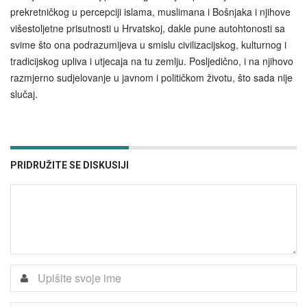
prekretničkog u percepciji islama, muslimana i Bošnjaka i njihove
višestoljetne prisutnosti u Hrvatskoj, dakle pune autohtonosti sa
svime što ona podrazumijeva u smislu civilizacijskog, kulturnog i
tradicijskog upliva i utjecaja na tu zemlju. Posljedično, i na njihovo
razmjerno sudjelovanje u javnom i političkom životu, što sada nije
slučaj.
PRIDRUŽITE SE DISKUSIJI