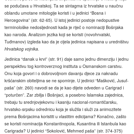
se podučava u Hrvatskoj. Ta se sintagma iz hrvatske u naučnu
oblandu umotane mitologije koristi i u jedinici “Bosna i
Hercegovina” (str. 62-65). U istoj jedinici postoje nedopustive
terminološke nedosljednosti kada je riječ o nominaciji Bošnjaka
kao naroda. Analizom jezika koji se koristi (novohrvatski,
Tuđmanov) izgleda kao da je cijela jedinica napisana u uredništvu
Hrvatskog vojnika
.
Jedinica “danak u krvi” (str. 91) daje samo jednu dimenziju i jednu
perspektivu tog kontroverznog instituta u Osmanskom carstvu.
Onu koja govori i o dobrovoljnom davanju djece za naknadu
kršćanskim obiteljima se ne spominje. U jedinici “Mašković, Jusuf-
paša” (str. 260) navodi se da je kao dijete odveden u Carigrad i
“poturčen”. Zar zbilja i Bošnjaci, a posebno Islamska zajednica,
trebaju tu srednjovjekovnu i kasniju nacional-romantičarsku,
hrvatsko‑srpsku odrednicu koja je služila i služi za animozitete
prema Bošnjacima koristiti u vlastitim edicijama? Konačno, zašto
se koristi nominacija Konstantinopola, Kusantina ili Istanbula kao
Carigrada? U jedinici “Sokolović, Mehmed paša” (str. 374-375)