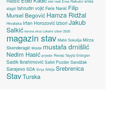
Edib Kadić
Hadžić
enisa
elvir resić
Enes Ratkušić
Filip
fahrudin vojić
Faris Nanić
alagić
Hamza Ridžal
Mursel Begović
Jakub
Irfan Horozović
Izbori
Hrvatska
Salkić
Lokalni izbori 2020
korona virus
magazin stav
Mirza
Mahir Sokolija
mustafa drnišlić
Skenderagić
Mostar
Nedim Hasić
Recep Tayyip Erdogan
prijedor
Sadik Ibrahimović
Sandžak
Safet Pozder
Srebrenica
Sarajevo
SDA
Srbija
Sirija
Stav
Turska