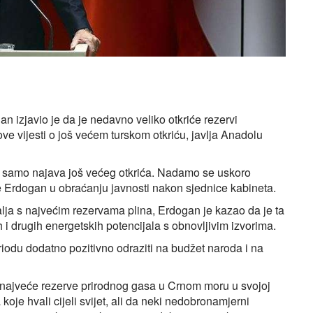
 izjavio je da je nedavno veliko otkriće rezervi
 vijesti o još većem turskom otkriću, javlja Anadolu
a samo najava još većeg otkrića. Nadamo se uskoro
e Erdogan u obraćanju javnosti nakon sjednice kabineta.
alja s najvećim rezervama plina, Erdogan je kazao da je ta
h i drugih energetskih potencijala s obnovljivim izvorima.
iodu dodatno pozitivno odraziti na budžet naroda i na
 najveće rezerve prirodnog gasa u Crnom moru u svojoj
 koje hvali cijeli svijet, ali da neki nedobronamjerni