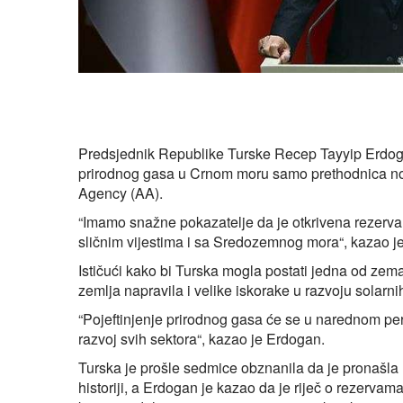
Predsjednik Republike Turske Recep Tayyip Erdogan
prirodnog gasa u Crnom moru samo prethodnica nove
Agency (AA).
“Imamo snažne pokazatelje da je otkrivena rezerv
sličnim vijestima i sa Sredozemnog mora“, kazao j
Ističući kako bi Turska mogla postati jedna od zem
zemlja napravila i velike iskorake u razvoju solarni
“Pojeftinjenje prirodnog gasa će se u narednom per
razvoj svih sektora“, kazao je Erdogan.
Turska je prošle sedmice obznanila da je pronašla
historiji, a Erdogan je kazao da je riječ o rezervama