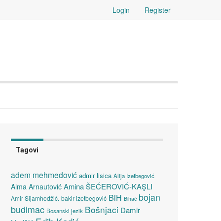
Login
Register
Tagovi
adem mehmedović
admir lisica
Alija Izetbegović
Amina ŠEĆEROVIĆ-KAŞLI
Alma Arnautović
bojan
BiH
Amir Sijamhodžić.
bakir izetbegović
Bihać
budimac
Bošnjaci
Damir
Bosanski jezik