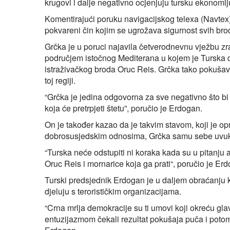
krugovi i dalje negativno ocjenjuju tursku ekonomiju
Komentirajući poruku navigacijskog telexa (Navtex)
pokvareni čin kojim se ugrožava sigurnost svih brod
Grčka je u poruci najavila četverodnevnu vježbu zr
područjem istočnog Mediterana u kojem je Turska da
istraživačkog broda Oruc Reis. Grčka tako pokušava
toj regiji.
“Grčka je jedina odgovorna za sve negativno što bi s
koja će pretrpjeti štetu”, poručio je Erdogan.
On je također kazao da je takvim stavom, koji je 
dobrosusjedskim odnosima, Grčka samu sebe uvukl
“Turska neće odstupiti ni koraka kada su u pitanju
Oruc Reis i mornarice koja ga prati“, poručio je Er
Turski predsjednik Erdogan je u daljem obraćanju k
djeluju s terorističkim organizacijama.
“Crna mrlja demokracije su ti umovi koji okreću gla
entuzijazmom čekali rezultat pokušaja puča i potom 