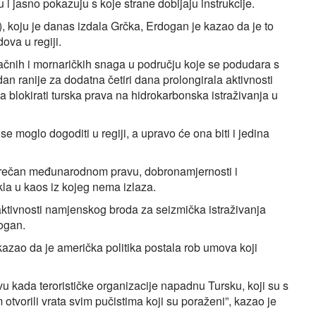
 i jasno pokazuju s koje strane dobijaju instrukcije.
, koju je danas izdala Grčka, Erdogan je kazao da je to
ova u regiji.
ačnih i mornaričkih snaga u području koje se podudara s
n ranije za dodatna četiri dana prolongirala aktivnosti
 blokirati turska prava na hidrokarbonska istraživanja u
e moglo dogoditi u regiji, a upravo će ona biti i jedina
oprečan međunarodnom pravu, dobronamjernosti i
a u kaos iz kojeg nema izlaza.
 aktivnosti namjenskog broda za seizmička istraživanja
dogan.
azao da je američka politika postala rob umova koji
vu kada terorističke organizacije napadnu Tursku, koji su s
otvorili vrata svim pučistima koji su poraženi”, kazao je