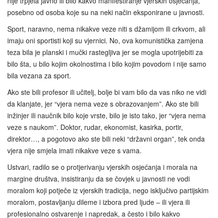
nije trpjela javno ili bilo kakvo manifestiranje vjerskih osjećanja,
posebno od osoba koje su na neki način eksponirane u javnosti.
Sport, naravno, nema nikakve veze niti s džamijom ili crkvom, ali
imaju oni sportisti koji su vjernici. No, ova komunistička zamjena
teza bila je planski i mučki rastegljiva jer se mogla upotrijebiti za
bilo šta, u bilo kojim okolnostima i bilo kojim povodom i nije samo
bila vezana za sport.
Ako ste bili profesor ili učitelj, bolje bi vam bilo da vas niko ne vidi
da klanjate, jer “vjera nema veze s obrazovanjem”. Ako ste bili
inžinjer ili naučnik bilo koje vrste, bilo je isto tako, jer “vjera nema
veze s naukom”. Doktor, rudar, ekonomist, kasirka, portir,
direktor…, a pogotovo ako ste bili neki “državni organ”, tek onda
vjera nije smjela imati nikakve veze s vama.
Ustvari, radilo se o protjerivanju vjerskih osjećanja i morala na
margine društva, insistiranju da se čovjek u javnosti ne vodi
moralom koji potječe iz vjerskih tradicija, nego isključivo partijskim
moralom, postavljanju dileme i izbora pred ljude – ili vjera ili
profesionalno ostvarenje i napredak, a često i bilo kakvo