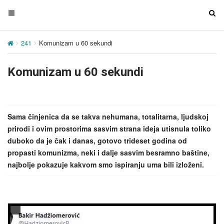
T
T
o
o
g
g
241
Komunizam u 60 sekundi
g
g
l
l
Komunizam u 60 sekundi
e
e
n
n
a
a
v
v
Sama činjenica da se takva nehumana, totalitarna, ljudskoj
i
i
prirodi i ovim prostorima sasvim strana ideja utisnula toliko
g
g
duboko da je čak i danas, gotovo trideset godina od
a
a
propasti komunizma, neki i dalje sasvim besramno baštine,
t
t
najbolje pokazuje kakvom smo ispiranju uma bili izloženi.
i
i
o
o
n
n