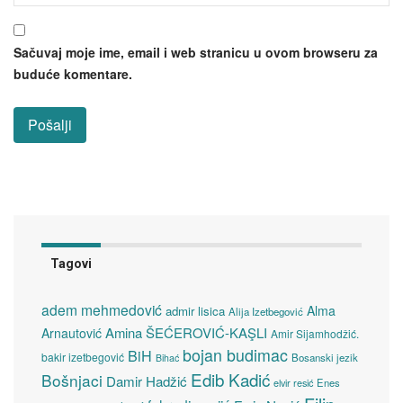
Sačuvaj moje ime, email i web stranicu u ovom browseru za
buduće komentare.
Tagovi
adem mehmedović
Alma
admir lisica
Alija Izetbegović
Amina ŠEĆEROVIĆ-KAŞLI
Arnautović
Amir Sijamhodžić.
bojan budimac
BiH
bakir izetbegović
Bosanski jezik
Bihać
Edib Kadić
Bošnjaci
Damir Hadžić
elvir resić
Enes