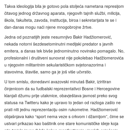
Takva ideologija bila je gotovo pola stoljeća nametana represijom
čitavog jednog državnog aparata, njegovih tajnih službi, milicija,
škola, fakulteta, zavoda, institucija, biroa i sekretarijata te se i
dan-danas mogu naći njene mnogobrojne žrtve.
Jedna od poznatijih jeste nesumnjivo Bakir Hadžiomerović,
nekada notorni šezdesetominutni medijski predator s javnih
emitera, a danas tek bivše jednominutno novinsko pomagalo. No,
profesionalni i društveni sunovrat nije pokolebao Hadžiomerovića
u njegovim militantnim sekularističkom svjetonazorima i
stavovima, štaviše, samo ga je još više učvrstio.
U tom smislu, donedavni avazovski minutaš Bakir, iziritiran
činjenicom da su fudbalski reprezentativci Bosne i Hercegovine
klanjali džumu prije utakmice, obavještava javnost preko svog
statusa na Twitteru kako je upravo to jedan od razloga zašto ne
prati niti jednu reprezentaciju osim rukometne. Hadžiomerović
objašnjava kako “sport nema veze s crkvom i džamijom”, čime se
ustvari prikazao kao baštinik one stare komunističke ideje koja