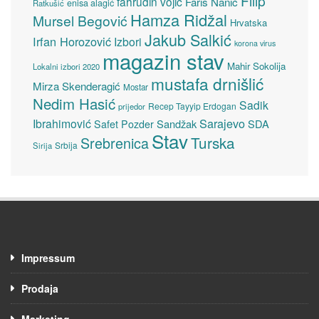
Filip
fahrudin vojić
Faris Nanić
enisa alagić
Ratkušić
Hamza Ridžal
Mursel Begović
Hrvatska
Jakub Salkić
Irfan Horozović
Izbori
korona virus
magazin stav
Mahir Sokolija
Lokalni izbori 2020
mustafa drnišlić
Mirza Skenderagić
Mostar
Nedim Hasić
Sadik
Recep Tayyip Erdogan
prijedor
Sarajevo
Ibrahimović
Sandžak
SDA
Safet Pozder
Stav
Turska
Srebrenica
Srbija
Sirija
Impressum
Prodaja
Marketing