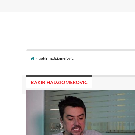
bakir hadžiomerović
BAKIR HADŽIOMEROVIĆ