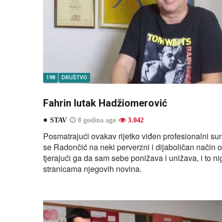
198
DRUŠTVO
Fahrin lutak Hadžiomerović
STAV
8 godina ago
3.042
Posmatrajući ovakav rijetko viđen profesionalni suno
se Radončić na neki perverzni i dijaboličan način
tjerajući ga da sam sebe ponižava i unižava, i to n
stranicama njegovih novina.