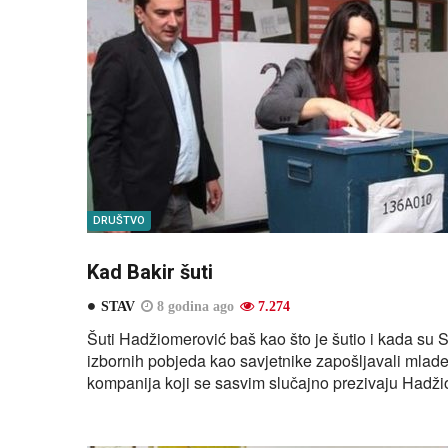
DRUŠTVO
Kad Bakir šuti
STAV
8 godina ago
7.274
Šuti Hadžiomerović baš kao što je šutio i kada su 
izbornih pobjeda kao savjetnike zapošljavali mlade 
kompanija koji se sasvim slučajno prezivaju Hadži