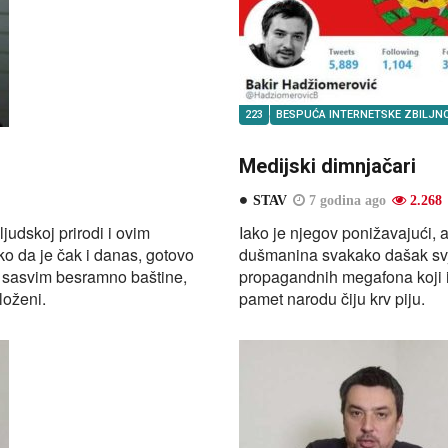
223
BESPUĆA INTERNETSKE ZBILJN
Medijski dimnjačari
STAV
7 godina ago
2.268
judskoj prirodi i ovim
Iako je njegov ponižavajući, 
ko da je čak i danas, gotovo
dušmanina svakako dašak svjež
e sasvim besramno baštine,
propagandnih megafona koji i
loženi.
pamet narodu čiju krv piju.