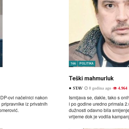
166
POLITIKA
Teški mahmurluk
STAV
8 godina ago
4.964
SDP-ovi načelnici nakon
Ismijava se, dakle, tako s on
pripravnike iz privatnih
i po godine uredno primala 2
omerović.
dužnosti odavno bila smijenje
vrijeme dok je vodila kampanj