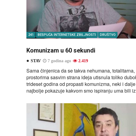
241
BESPUĆA INTERNETSKE ZBILJNOSTI
DRUŠTVO
Komunizam u 60 sekundi
STAV
7 godina ago
2.419
Sama činjenica da se takva nehumana, totalitarna, l
prostorima sasvim strana ideja utisnula toliko dubo
trideset godina od propasti komunizma, neki i dalj
najbolje pokazuje kakvom smo ispiranju uma bili iz