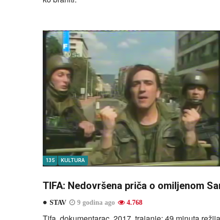
135
KULTURA
TIFA: Nedovršena priča o omiljenom Sar
STAV
9 godina ago
4.768
Tifa, dokumentarac, 2017, trajanje: 49 minuta režij