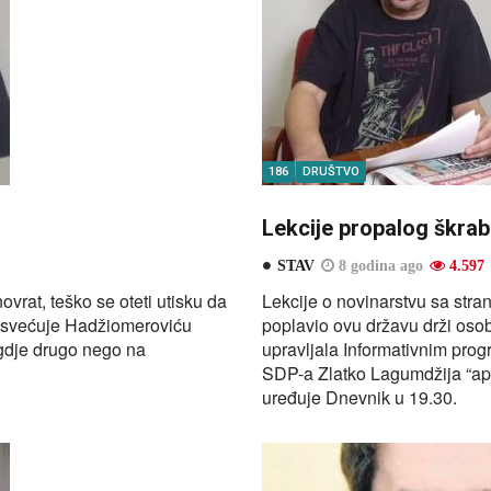
186
DRUŠTVO
Lekcije propalog škrab
STAV
8 godina ago
4.597
vrat, teško se oteti utisku da
Lekcije o novinarstvu sa stra
 osvećuje Hadžiomeroviću
poplavio ovu državu drži oso
igdje drugo nego na
upravljala Informativnim pro
SDP-a Zlatko Lagumdžija “aps
uređuje Dnevnik u 19.30.