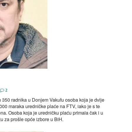
2
ih 350 radnika u Donjem Vakufu osoba koja je dvije
.000 maraka uredničke plaće na FTV, iako je s te
na. Osoba koja je uredničku plaću primala čak i u
u za prošle opće izbore u BiH.