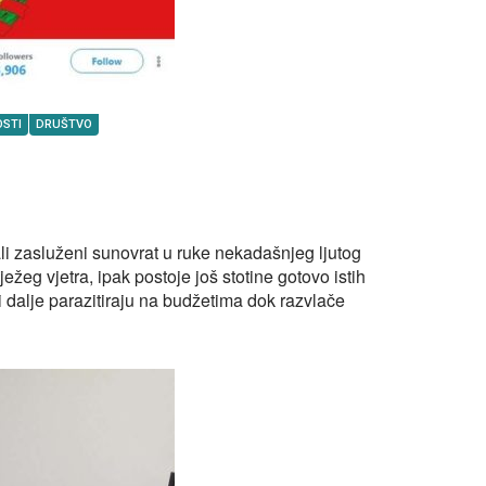
OSTI
DRUŠTVO
ali zasluženi sunovrat u ruke nekadašnjeg ljutog
eg vjetra, ipak postoje još stotine gotovo istih
 dalje parazitiraju na budžetima dok razvlače