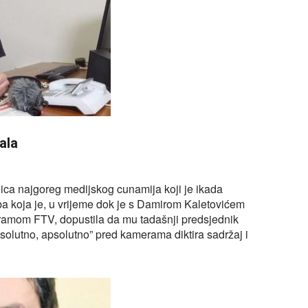
ala
nica najgoreg medijskog cunamija koji je ikada
ba koja je, u vrijeme dok je s Damirom Kaletovićem
gramom FTV, dopustila da mu tadašnji predsjednik
olutno, apsolutno” pred kamerama diktira sadržaj i