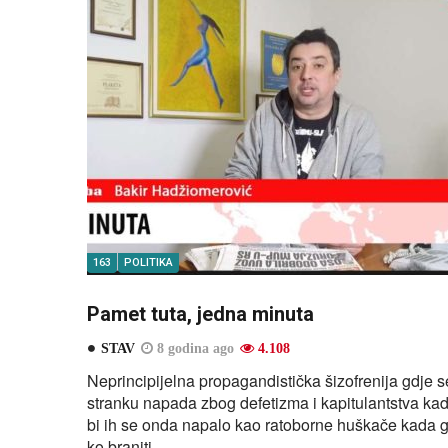
163
POLITIKA
Pamet tuta, jedna minuta
STAV
8 godina ago
4.108
Neprincipijelna propagandistička šizofrenija gdje se 
stranku napada zbog defetizma i kapitulantstva kad
bi ih se onda napalo kao ratoborne huškače kada 
ko braniti.