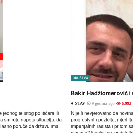
DRUŠTVO
Bakir Hadžiomerović i 
STAV
9 godina ago
6.992
jednog te istog političara ili
Nije li nevjerovatno da novin
a smiruju napetu situaciju, da
progresivnih pozicija, mjeri l
glasno poruče da državu ima
imperijalnih rasista i pritom
stavove? Nacisti su, podsjetim