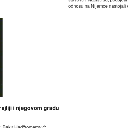
odnosu na Nijemce nastojali 
ajliji i njegovom gradu
a: Bakir Hadžiomerović;