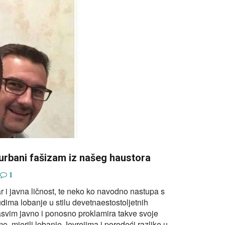
urbani fašizam iz našeg haustora
1
ar i javna ličnost, te neko ko navodno nastupa s
judima lobanje u stilu devetnaestostoljetnih
 sasvim javno i ponosno proklamira takve svoje
o, mjerili lobanje Jevrejima i poredeći razlike u