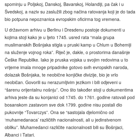
spominju u Poljskoj, Danskoj, Bavarskoj, Holandiji, pa čak i u
Švedskoj, a naziv su zaslužili zbog načina ratovanja koji je do tada
bio potpuna nepoznanica evropskim oficirma tog vremena.
U državnom arhivu u Berlinu i Dresdenu postoje dokumenti u
kojima stoji kako je u ljeto 1745. usred rata “mala grupa
muslimanskih Bošnjaka stigla u pruski kamp u Chlum u Bohemiji
na služenje vojnog roka”. Riječ je, dakle, o prostorima današnje
Češke Republike. Iako je pruska vojska u svojim redovima u to
vrijeme imala mnoge pripadnike gotovo svih evropskih naroda,
dolazak Bošnjaka, te neobične konjičke divizije, bio je vrlo
neobičan. Govorili su nerazumljivim jezikom i bili odjeveni u
“šarenu orijentalnu nošnju”. Ono što također stoji u dokumentima
arhiva jeste da su konjanici od 1745. do 1761. godine ratovali pod
bosanskom zastavom sve dok 1799. godine nisu postali dio
pukovnije “Tovarczys”. Ona se “sastojala djelomično od
‘muhamedanaca’ različitih nacionalnosti, ali u jedinstvenom
obliku”. Muhamedanci različite nacionalnosti bili su Bošnjaci,
Albanci i Tatari.