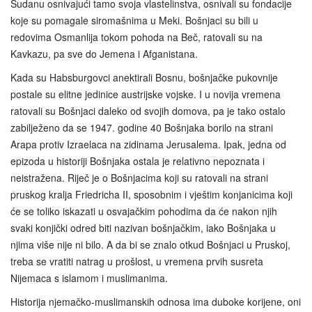
Sudanu osnivajući tamo svoja vlastelinstva, osnivali su fondacije
koje su pomagale siromašnima u Meki. Bošnjaci su bili u
redovima Osmanlija tokom pohoda na Beč, ratovali su na
Kavkazu, pa sve do Jemena i Afganistana.
Kada su Habsburgovci anektirali Bosnu, bošnjačke pukovnije
postale su elitne jedinice austrijske vojske. I u novija vremena
ratovali su Bošnjaci daleko od svojih domova, pa je tako ostalo
zabilježeno da se 1947. godine 40 Bošnjaka borilo na strani
Arapa protiv Izraelaca na zidinama Jerusalema. Ipak, jedna od
epizoda u historiji Bošnjaka ostala je relativno nepoznata i
neistražena. Riječ je o Bošnjacima koji su ratovali na strani
pruskog kralja Friedricha II, sposobnim i vještim konjanicima koji
će se toliko iskazati u osvajačkim pohodima da će nakon njih
svaki konjički odred biti nazivan bošnjačkim, iako Bošnjaka u
njima više nije ni bilo. A da bi se znalo otkud Bošnjaci u Pruskoj,
treba se vratiti natrag u prošlost, u vremena prvih susreta
Nijemaca s islamom i muslimanima.
Historija njemačko-muslimanskih odnosa ima duboke korijene, oni