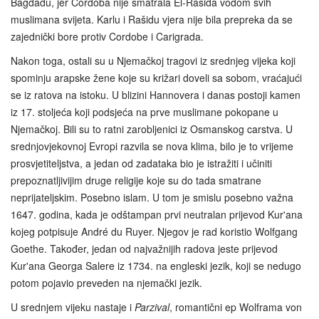
Bagdadu, jer Cordoba nije smatrala El-Rašida vođom svih
muslimana svijeta. Karlu i Rašidu vjera nije bila prepreka da se
zajednički bore protiv Cordobe i Carigrada.
Nakon toga, ostali su u Njemačkoj tragovi iz srednjeg vijeka koji
spominju arapske žene koje su križari doveli sa sobom, vraćajući
se iz ratova na istoku. U blizini Hannovera i danas postoji kamen
iz 17. stoljeća koji podsjeća na prve muslimane pokopane u
Njemačkoj. Bili su to ratni zarobljenici iz Osmanskog carstva. U
srednjovjekovnoj Evropi razvila se nova klima, bilo je to vrijeme
prosvjetiteljstva, a jedan od zadataka bio je istražiti i učiniti
prepoznatljivijim druge religije koje su do tada smatrane
neprijateljskim. Posebno islam. U tom je smislu posebno važna
1647. godina, kada je odštampan prvi neutralan prijevod Kur'ana
kojeg potpisuje André du Ruyer. Njegov je rad koristio Wolfgang
Goethe. Također, jedan od najvažnijih radova jeste prijevod
Kur'ana Georga Salere iz 1734. na engleski jezik, koji se nedugo
potom pojavio preveden na njemački jezik.
U srednjem vijeku nastaje i
Parzival
, romantični ep Wolframa von