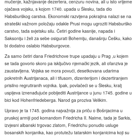
mučenje, kažnjavanje dezertera, cenzuru novina, ali u isto vrijeme
ojačava vojsku, s kojom 1740. upada u Šlesku, tada dio
Habsburškog carstva. Ekonomski razvijena pokrajina nalazi se na
strateški važnom položaju odakle Prusi mogu ugroziti Habsburško
carstvo, tada svjetsku silu. Četiri godine kasnije, napada i
Saksoniju i želi za sebe osigurati Bohemiju, današnju Češku, kako
bi dodatno oslabio Habsburgovce.
Za samo četiri dana Friedrichove trupe upadaju u Prag ,u kojem
se tada govorio skoro pa isključivo njemački jezik, ali ofanziva je
zaustavljena. Vojska se mora povući, desetkovana udarima
pokretnih Austrijanaca, ali i tifusom, dizenterijom i dezertiranjem
prisilno regrutiranih vojnika. Ipak, povlačeći se u Šlesku, kralj
uspijeva iznenađujuće pobijediti Austrijance u junu 1745. godine u
bici kod Hohenfriedeberga. Narod ga proziva Velikim.
Upravo je ta 1745. godina najvažnija za priču o Bošnjacima u
pruskoj armiji pod komandom Friedricha II. Naime, tada je Sarkis,
izvjesni albanski trgovac zlatom, Friedrichu ponudio usluge
bosanskih konjanika, kao protutežu tatarskim konjanicima koji su