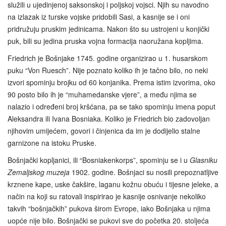
služili u ujedinjenoj saksonskoj i poljskoj vojsci. Njih su navodno
na izlazak iz turske vojske pridobili Sasi, a kasnije se i oni
pridružuju pruskim jedinicama. Nakon što su ustrojeni u konjički
puk, bili su jedina pruska vojna formacija naoružana kopljima.
Friedrich je Bošnjake 1745. godine organizirao u 1. husarskom
puku “Von Ruesch”. Nije poznato koliko ih je tačno bilo, no neki
izvori spominju brojku od 60 konjanika. Prema istim izvorima, oko
90 posto bilo ih je “muhamedanske vjere”, a među njima se
nalazio i određeni broj kršćana, pa se tako spominju imena poput
Aleksandra ili Ivana Bosniaka. Koliko je Friedrich bio zadovoljan
njihovim umijećem, govori i činjenica da im je dodijelio stalne
garnizone na istoku Pruske.
Bošnjački kopljanici, ili “Bosniakenkorps”, spominju se i u
Glasniku
Zemaljskog muzeja
1902. godine. Bošnjaci su nosili prepoznatljive
krznene kape, uske čakšire, laganu kožnu obuću i tijesne jeleke, a
način na koji su ratovali inspirirao je kasnije osnivanje nekoliko
takvih “bošnjačkih” pukova širom Evrope, iako Bošnjaka u njima
uopće nije bilo. Bošnjački se pukovi sve do početka 20. stoljeća