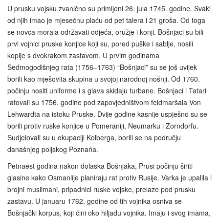
U prusku vojsku zvanično su primljeni 26. jula 1745. godine. Svaki
od njih imao je mjesečnu plaću od pet talera i 21 groša. Od toga
se novca morala održavati odjeća, oružje i konji. Bošnjaci su bili
prvi vojnici pruske konjice koji su, pored puške i sablje, nosili
koplje s dvokrakom zastavom. U prvim godinama
Sedmogodišnjeg rata (1756–1763) “Bošnjaci” su se još uvijek
borili kao mješovita skupina u svojoj narodnoj nošnji. Od 1760.
počinju nositi uniforme i s glava skidaju turbane. Bošnjaci i Tatari
ratovali su 1756. godine pod zapovjedništvom feldmaršala Von
Lehwardta na istoku Pruske. Dvije godine kasnije uspješno su se
borili protiv ruske konjice u Pomeraniji, Neumarku i Zorndorfu.
Sudjelovali su u okupaciji Kolberga, borili se na području
današnjeg poljskog Poznańa.
Petnaest godina nakon dolaska Bošnjaka, Prusi počinju širiti
glasine kako Osmanlije planiraju rat protiv Rusije. Varka je upalila i
brojni muslimani, pripadnici ruske vojske, prelaze pod prusku
zastavu. U januaru 1762. godine od tih vojnika osniva se
Bošnjački korpus, koji čini oko hiljadu vojnika. Imaju i svog imama,