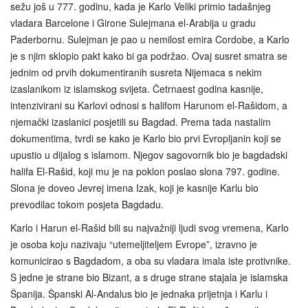
sežu još u 777. godinu, kada je Karlo Veliki primio tadašnjeg
vladara Barcelone i Girone Sulejmana el-Arabija u gradu
Paderbornu. Sulejman je pao u nemilost emira Cordobe, a Karlo
je s njim sklopio pakt kako bi ga podržao. Ovaj susret smatra se
jednim od prvih dokumentiranih susreta Nijemaca s nekim
izaslanikom iz islamskog svijeta. Četrnaest godina kasnije,
intenzivirani su Karlovi odnosi s halifom Harunom el-Rašidom, a
njemački izaslanici posjetili su Bagdad. Prema tada nastalim
dokumentima, tvrdi se kako je Karlo bio prvi Evropljanin koji se
upustio u dijalog s islamom. Njegov sagovornik bio je bagdadski
halifa El-Rašid, koji mu je na poklon poslao slona 797. godine.
Slona je doveo Jevrej imena Izak, koji je kasnije Karlu bio
prevodilac tokom posjeta Bagdadu.
Karlo i Harun el-Rašid bili su najvažniji ljudi svog vremena, Karlo
je osoba koju nazivaju “utemeljiteljem Evrope”, izravno je
komunicirao s Bagdadom, a oba su vladara imala iste protivnike.
S jedne je strane bio Bizant, a s druge strane stajala je islamska
Španija. Španski Al‑Andalus bio je jednaka prijetnja i Karlu i