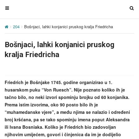
T
T
o
o
g
g
204
Bošnjaci, lahki konjanici pruskog kralja Friedricha
g
g
l
l
Bošnjaci, lahki konjanici pruskog
e
e
n
n
kralja Friedricha
a
a
v
v
i
i
g
g
Friedrich je Bošnjake 1745. godine organizirao u 1.
a
a
husarskom puku “Von Ruesch”. Nije poznato koliko ih je
t
t
tačno bilo, no neki izvori spominju brojku od 60 konjanika.
i
i
Prema istim izvorima, oko 90 posto bilo ih je
o
o
“muhamedanske vjere”, a među njima se nalazio i određeni
n
n
broj kršćana, pa se tako spominju imena poput Aleksandra
ili Ivana Bosniaka. Koliko je Friedrich bio zadovoljan
njihovim umijećem, govori i činjenica da im je dodijelio