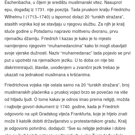
Eschenbacha, u čijem je središtu muslimanski vitez. Nasuprot
epu, događaj iz 1731. nije poezija. Tada pruskom kralju Friedrichu
Wilhelmu I (1713–1740) u ispomoć dolazi 20 “turskih stražara”,
stasitih vojnika koji se stavljaju u njegovu službu. Za njih je kralj
iduće godine u Potsdamu napravio molitvenu dvoranu, prvu
njemačku džamiju. Friedrich I kazao je kako je to mjesto
namijenjeno njegovim “muhamedancima” kako bi mogli obavljati
svoje vjerske dužnosti. Naziv “muhamedanac” tada pojavio se prvi
put u upotrebi na njemačkom jeziku. U to doba on nije bio
diskriminirajući, štaviše, uvođenjem u zvanični jezik trebao je
ukazati na jednakost muslimana s kršćanima.
Friedrichova vojska nije ostala samo na 20 “turskih stražara”, broj
muslimanskih plaćenika u pruskoj vojsci brzo se povećao na više
od hiljadu ljudi. O tome kakav je odnos imao prema religiji, možda
i najbolje govori dokument iz 1740. godine, kada je Friedrich
odgovorio na upit Gradskog vijeća Frankfurta, koje je htjelo znati
može li katolik dobiti državljanstvo u protestantskom gradu. Kralj
je odgovorio potvrdno, dodajući: “Sve su religije jednake i dobre