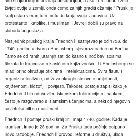
ako su ljudi koji ih priznaju pošteni ljudi, a ako Turci dođu i žele
živjeti ovdje u zemlji, onda ćemo za njih graditi džamije.” Pruski je
kralj ostao vjeran tom motu do kraja svoje vladavine. Uz
protestante i katolike, i muslimani i Jevreji dobili su pravo na
slobodu bogoslužja.
Nasljednik pruskog kralja Friedrich II sazrijevao je od 1736. do
1740. godine u dvorcu Rheinsberg, sjeverozapadno od Berlina.
Tamo se od ranih jutarnjih sati do kasno u noć bavi spisima
filozofa te francuskom klasičnom književnošću. U Rheinsbergu se
mladi princ okružuje oficirima i intelektualcima. Svira flautu i
organizira festivale, održava okrugle stolove o umjetnosti,
književnosti, filozofiji i povijesti. Također, postoje zapisi kako je
Friedrich II bio oduševljen islamskom tolerancijom i naukom,
često je razgovarao s islamskim učenjacima, a neki od njegovih
savjetnika bili su muslimani.
Friedrich II postaje pruski kralj 31. maja 1740. godine. Kada je
krunisan, imao je 28 godina. Za Prusku tada počinje potpuno
novo razdoblje. Friedrich II provodi reforme u društvu, ukida