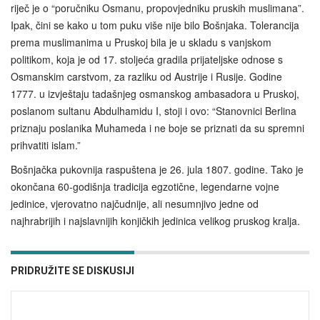
riječ je o “poručniku Osmanu, propovjedniku pruskih muslimana”.
Ipak, čini se kako u tom puku više nije bilo Bošnjaka. Tolerancija
prema muslimanima u Pruskoj bila je u skladu s vanjskom
politikom, koja je od 17. stoljeća gradila prijateljske odnose s
Osmanskim carstvom, za razliku od Austrije i Rusije. Godine
1777. u izvještaju tadašnjeg osmanskog ambasadora u Pruskoj,
poslanom sultanu Abdulhamidu I, stoji i ovo: “Stanovnici Berlina
priznaju poslanika Muhameda i ne boje se priznati da su spremni
prihvatiti islam.”
Bošnjačka pukovnija raspuštena je 26. jula 1807. godine. Tako je
okončana 60-godišnja tradicija egzotične, legendarne vojne
jedinice, vjerovatno najčudnije, ali nesumnjivo jedne od
najhrabrijih i najslavnijih konjičkih jedinica velikog pruskog kralja.
PRIDRUŽITE SE DISKUSIJI