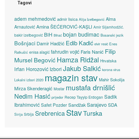
Tagovi
adem mehmedović
Alma
admir lisica
Alija Izetbegović
Amina ŠEĆEROVIĆ-KAŞLI
Arnautović
Amir Sijamhodžić.
bojan budimac
BiH
bakir izetbegović
Bosanski jezik
Bihać
Edib Kadić
Bošnjaci
Damir Hadžić
elvir resić
Enes
Filip
fahrudin vojić
Faris Nanić
enisa alagić
Ratkušić
Hamza Ridžal
Mursel Begović
Hrvatska
Jakub Salkić
Irfan Horozović
Izbori
korona virus
magazin stav
Mahir Sokolija
Lokalni izbori 2020
mustafa drnišlić
Mirza Skenderagić
Mostar
Nedim Hasić
Sadik
Recep Tayyip Erdogan
prijedor
Sarajevo
Ibrahimović
Sandžak
SDA
Safet Pozder
Stav
Turska
Srebrenica
Srbija
Sirija