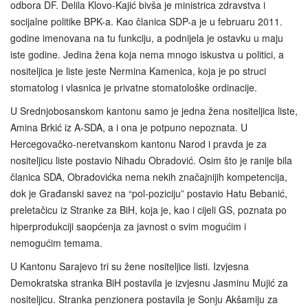
odbora DF. Delila Klovo-Kajić bivša je ministrica zdravstva i
socijalne politike BPK-a. Kao članica SDP-a je u februaru 2011.
godine imenovana na tu funkciju, a podnijela je ostavku u maju
iste godine. Jedina žena koja nema mnogo iskustva u politici, a
nositeljica je liste jeste Nermina Kamenica, koja je po struci
stomatolog i vlasnica je privatne stomatološke ordinacije.
U Srednjobosanskom kantonu samo je jedna žena nositeljica liste,
Amina Brkić iz A-SDA, a i ona je potpuno nepoznata. U
Hercegovačko-neretvanskom kantonu Narod i pravda je za
nositeljicu liste postavio Nihadu Obradović. Osim što je ranije bila
članica SDA, Obradovićka nema nekih značajnijih kompetencija,
dok je Građanski savez na “pol-poziciju” postavio Hatu Bebanić,
preletačicu iz Stranke za BiH, koja je, kao i cijeli GS, poznata po
hiperprodukciji saopćenja za javnost o svim mogućim i
nemogućim temama.
U Kantonu Sarajevo tri su žene nositeljice listi. Izvjesna
Demokratska stranka BiH postavila je izvjesnu Jasminu Mujić za
nositeljicu. Stranka penzionera postavila je Sonju Akšamiju za