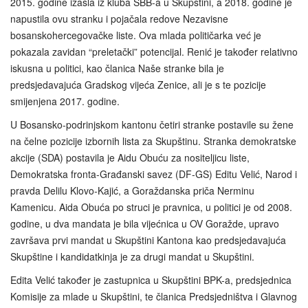
2015. godine izašla iz kluba SBB-a u Skupštini, a 2018. godine je
napustila ovu stranku i pojačala redove Nezavisne
bosanskohercegovačke liste. Ova mlada političarka već je
pokazala zavidan “preletački” potencijal. Renić je također relativno
iskusna u politici, kao članica Naše stranke bila je
predsjedavajuća Gradskog vijeća Zenice, ali je s te pozicije
smijenjena 2017. godine.
U Bosansko-podrinjskom kantonu četiri stranke postavile su žene
na čelne pozicije izbornih lista za Skupštinu. Stranka demokratske
akcije (SDA) postavila je Aidu Obuću za nositeljicu liste,
Demokratska fronta-Građanski savez (DF-GS) Editu Velić, Narod i
pravda Delilu Klovo‑Kajić, a Goraždanska priča Nerminu
Kamenicu. Aida Obuća po struci je pravnica, u politici je od 2008.
godine, u dva mandata je bila vijećnica u OV Goražde, upravo
završava prvi mandat u Skupštini Kantona kao predsjedavajuća
Skupštine i kandidatkinja je za drugi mandat u Skupštini.
Edita Velić također je zastupnica u Skupštini BPK-a, predsjednica
Komisije za mlade u Skupštini, te članica Predsjedništva i Glavnog