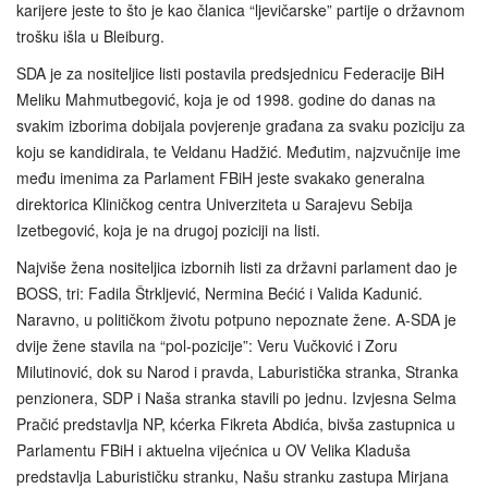
karijere jeste to što je kao članica “ljevičarske” partije o državnom
trošku išla u Bleiburg.
SDA je za nositeljice listi postavila predsjednicu Federacije BiH
Meliku Mahmutbegović, koja je od 1998. godine do danas na
svakim izborima dobijala povjerenje građana za svaku poziciju za
koju se kandidirala, te Veldanu Hadžić. Međutim, najzvučnije ime
među imenima za Parlament FBiH jeste svakako generalna
direktorica Kliničkog centra Univerziteta u Sarajevu Sebija
Izetbegović, koja je na drugoj poziciji na listi.
Najviše žena nositeljica izbornih listi za državni parlament dao je
BOSS, tri: Fadila Štrkljević, Nermina Bećić i Valida Kadunić.
Naravno, u političkom životu potpuno nepoznate žene. A‑SDA je
dvije žene stavila na “pol-pozicije”: Veru Vučković i Zoru
Milutinović, dok su Narod i pravda, Laburistička stranka, Stranka
penzionera, SDP i Naša stranka stavili po jednu. Izvjesna Selma
Pračić predstavlja NP, kćerka Fikreta Abdića, bivša zastupnica u
Parlamentu FBiH i aktuelna vijećnica u OV Velika Kladuša
predstavlja Laburističku stranku, Našu stranku zastupa Mirjana