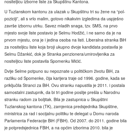
nositeljicu izborne liste za Skupštinu Kantona.
U Tuzlanskom kantonu za ulazak u Skupštinu tri su žene na “pol-
poziciji”, ali s vrlo malim, gotovo nikakvim izgledima da uspješno
završe izbornu utrku. Savez mladih snaga, tzv. SMS, na prvo
mjesto svoje liste postavio je Selmu Hodžić, i ne samo da je na
prvom mjestu, ona je i jedina osoba na listi. Liberalna stranka BiH
za nositeljicu liste koja broji ukupno dvoje kandidata postavila je
Selmu Džankić, dok je Stranka penzionera/umirovljenika za
nositeljicu liste postavila Spomenku Mićić.
Dvije Selme potpuno su nepoznate u političkom životu BiH, za
razliku od Spomenke, čija karijera traje od 1996. godine, kada se
priključila Stranci za BiH. Ovu stranku napustila je 2011. i postala
samostalni zastupnik, da bi tri godine poslije prešla u Narodnu
stranku radom za boljitak. Bila je zastupnica u Skupštini
Tuzlanskog kantona (TK), zamjenica predsjednika Skupštine,
ministrica za rad i socijalnu politiku te delegat u Domu naroda
Parlamenta Federacije BiH (FBiH). Od 2007. do 2011. godine bila
je potpredsjednica FBiH, a na općim izborima 2010. bila je