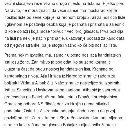
većini slučajeva rezervirano drugo mjesto na listama. Rijetko prvo.
Naravno, ne mora značiti da veće šanse ima muškarac koji je
nosilac liste od žene koja je na rednom broju 2, ali za nosioca liste
uglavnom se postavlja osoba koja je poznata i priznata u zajednici
iz koje dolazi i koja može “privući” veći broj glasača. Prva pozicija
na listi na neki je način priznanje, ukazivanje počasti za kandidata
od njegove stranke, pa je stoga i važno ko će biti nosilac liste.
Prema nekim izvještajima, samo 16 posto nosilaca kandidatskih
listi jesu žene. Zanimljivo je pogledati ko su žene kojima je
ukazana čast da budu nosioci kandidatskih listi. Krenimo od
kantonalnog nivoa. Ajla Hrnjica iz Narodne stranke radom za
boljitak i Vildana Alibabić iz Naše stranke nositeljice su izbornih
listi za Skupštinu Unsko-sanskog kantona. Alibabić je vanredna
profesorica na Biotehničkom fakultetu u Bihaću i predsjednica
Gradskog odbora NS Bihać, dok za Hrnjicu nema nikakvih
podataka. Ostalih 12 stranaka nemaju nijednu ženu na prvoj
poziciji na listi. Za razliku od USK, u Posavskom kantonu nijedna
stranka koja računa na glasove Bošnjaka nije stavila ženu za