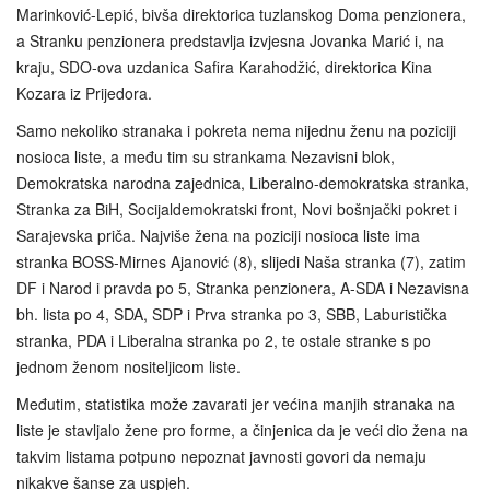
Marinković-Lepić, bivša direktorica tuzlanskog Doma penzionera,
a Stranku penzionera predstavlja izvjesna Jovanka Marić i, na
kraju, SDO-ova uzdanica Safira Karahodžić, direktorica Kina
Kozara iz Prijedora.
Samo nekoliko stranaka i pokreta nema nijednu ženu na poziciji
nosioca liste, a među tim su strankama Nezavisni blok,
Demokratska narodna zajednica, Liberalno-demokratska stranka,
Stranka za BiH, Socijaldemokratski front, Novi bošnjački pokret i
Sarajevska priča. Najviše žena na poziciji nosioca liste ima
stranka BOSS-Mirnes Ajanović (8), slijedi Naša stranka (7), zatim
DF i Narod i pravda po 5, Stranka penzionera, A-SDA i Nezavisna
bh. lista po 4, SDA, SDP i Prva stranka po 3, SBB, Laburistička
stranka, PDA i Liberalna stranka po 2, te ostale stranke s po
jednom ženom nositeljicom liste.
Međutim, statistika može zavarati jer većina manjih stranaka na
liste je stavljalo žene pro forme, a činjenica da je veći dio žena na
takvim listama potpuno nepoznat javnosti govori da nemaju
nikakve šanse za uspjeh.