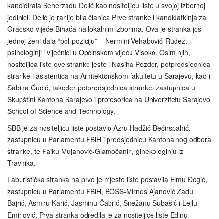
kandidirala Šeherzadu Delić kao nositeljicu liste u svojoj izbornoj
jedinici. Delić je ranije bila članica Prve stranke i kandidatkinja za
Gradsko vijeće Bihaća na lokalnim izborima. Ova je stranka još
jednoj ženi dala “pol-poziciju” – Nermini Vehabović‑Rudež,
psihologinji i vijećnici u Općinskom vijeću Visoko. Osim njih,
nositeljica liste ove stranke jeste i Nasiha Pozder, potpredsjednica
stranke i asistentica na Arhitektonskom fakultetu u Sarajevu, kao i
Sabina Ćudić, također potpredsjednica stranke, zastupnica u
Skupštini Kantona Sarajevo i profesorica na Univerzitetu Sarajevo
School of Science and Technology.
SBB je za nositeljicu liste postavio Azru Hadžić-Bećirspahić,
zastupnicu u Parlamentu FBiH i predsjednicu Kantonalnog odbora
stranke, te Faiku Mujanović-Glamočanin, ginekologinju iz
Travnika.
Laburistička stranka na prvo je mjesto liste postavila Elmu Đogić,
zastupnicu u Parlamentu FBiH, BOSS-Mirnes Ajanović Zadu
Bajrić, Asmiru Karić, Jasminu Čabrić, Snežanu Subašić i Lejlu
Eminović. Prva stranka odredila je za nositeljice liste Edinu