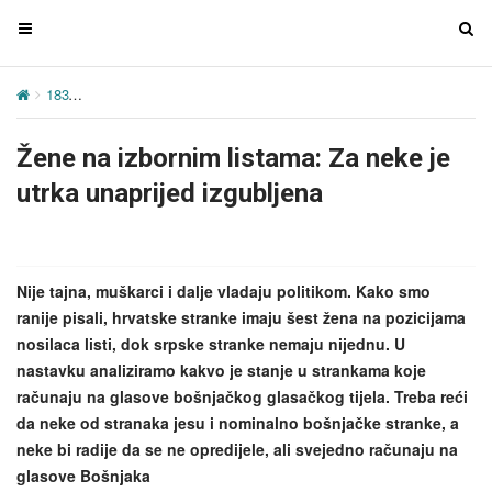
T
T
o
o
g
g
183
Žene na izbornim listama: Za neke je utrka unaprijed izgubljena
g
g
l
l
Žene na izbornim listama: Za neke je
e
e
n
n
utrka unaprijed izgubljena
a
a
v
v
i
i
g
g
Nije tajna, muškarci i dalje vladaju politikom. Kako smo
a
a
ranije pisali, hrvatske stranke imaju šest žena na pozicijama
t
t
nosilaca listi, dok srpske stranke nemaju nijednu. U
i
i
nastavku analiziramo kakvo je stanje u strankama koje
o
o
računaju na glasove bošnjačkog glasačkog tijela. Treba reći
n
n
da neke od stranaka jesu i nominalno bošnjačke stranke, a
neke bi radije da se ne opredijele, ali svejedno računaju na
glasove Bošnjaka