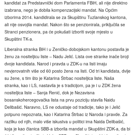
kandidat za Predstavnički dom Parlamenta FBiH, ali nije direktno
izabrana, nego je dobila kompenzacijski mandat. Na Općim
izborima 2014. kandidirala se za Skupštinu Tuzlanskog kantona,
ali nije osvojila mandat. Nakon što se penzionirala, priključila se
Stranci penzionera, pa će pokušati izboriti svoje mjesto u
Skupštini TK-a.
Liberalna stranka BiH i u Zeničko-dobojskom kantonu postavila je
ženu za nositeljicu liste – Nadu Jelić. Lista ove stranke inače broji
dvoje kandidata. Narod i pravda u ZDK-u na listi imaju
nevjerovatnih više od 60 posto žena na listi. Od tri kandidata, dvije
su žene, s tim što je Katarina Štrbac nositeljica liste. Naša
stranka, kao i LS, nastavila je s tradicijom, pa je i u ZDK žena
nositeljica liste – Sanja Renić, dok je Nezavisna
bosanskohercegovačka lista na prvu poziciju stavila Naidu
Delibašić. Naravno, LS ne odustaje od tradicije, tako je i Jelić
potpuno nepoznata, kao i Katarina Štrbac iz Naroda i pravde. Za
razliku od njih, malo više iskustva u politici ima Naida Delibašić,
koja je kao članica SBB-a izborila mandat u Skupštini ZDK-a, da bi