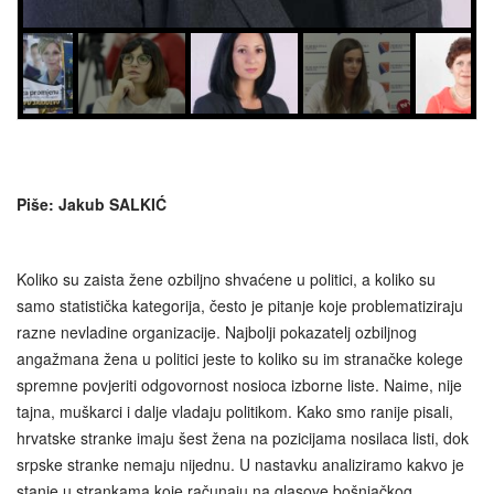
Piše: Jakub SALKIĆ
Koliko su zaista žene ozbiljno shvaćene u politici, a koliko su
samo statistička kategorija, često je pitanje koje problematiziraju
razne nevladine organizacije. Najbolji pokazatelj ozbiljnog
angažmana žena u politici jeste to koliko su im stranačke kolege
spremne povjeriti odgovornost nosioca izborne liste. Naime, nije
tajna, muškarci i dalje vladaju politikom. Kako smo ranije pisali,
hrvatske stranke imaju šest žena na pozicijama nosilaca listi, dok
srpske stranke nemaju nijednu. U nastavku analiziramo kakvo je
stanje u strankama koje računaju na glasove bošnjačkog