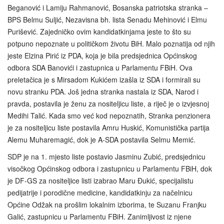
Beganović i Lamiju Rahmanović, Bosanska patriotska stranka –
BPS Belmu Suljić, Nezavisna bh. lista Senadu Mehinović i Elmu
Purišević. Zajedničko ovim kandidatkinjama jeste to što su
potpuno nepoznate u političkom životu BiH. Malo poznatija od njih
jeste Elzina Pirić iz PDA, koja je bila predsjednica Općinskog
odbora SDA Banovići i zastupnica u Parlamentu FBiH. Ova
preletačica je s Mirsadom Kukićem izašla iz SDA i formirali su
novu stranku PDA. Još jedna stranka nastala iz SDA, Narod i
pravda, postavila je ženu za nositeljicu liste, a riječ je o izvjesnoj
Medihi Talić. Kada smo već kod nepoznatih, Stranka penzionera
je za nositeljicu liste postavila Amru Huskić, Komunistička partija
Alemu Muharemagić, dok je A-SDA postavila Selmu Memić.
SDP je na 1. mjesto liste postavio Jasminu Zubić, predsjednicu
visočkog Općinskog odbora i zastupnicu u Parlamentu FBiH, dok
je DF-GS za nositeljice listi izabrao Maru Đukić, specijalistu
pedijatrije i porodične medicine, kandidatkinju za načelnicu
Općine Odžak na prošlim lokalnim izborima, te Suzanu Franjku
Galić, zastupnicu u Parlamentu FBiH. Zanimljivost iz njene