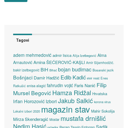
Tagovi
adem mehmedović
Alma
admir lisica
Alija Izetbegović
Amina ŠEĆEROVIĆ-KAŞLI
Arnautović
Amir Sijamhodžić.
bojan budimac
BiH
bakir izetbegović
Bosanski jezik
Bihać
Edib Kadić
Bošnjaci
Damir Hadžić
elvir resić
Enes
Filip
fahrudin vojić
Faris Nanić
enisa alagić
Ratkušić
Hamza Ridžal
Mursel Begović
Hrvatska
Jakub Salkić
Irfan Horozović
Izbori
korona virus
magazin stav
Mahir Sokolija
Lokalni izbori 2020
mustafa drnišlić
Mirza Skenderagić
Mostar
Nedim Hasić
Sadik
Recep Tayyip Erdogan
prijedor