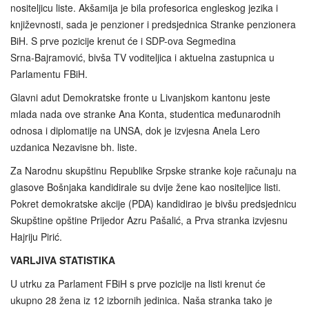
nositeljicu liste. Akšamija je bila profesorica engleskog jezika i
književnosti, sada je penzioner i predsjednica Stranke penzionera
BiH. S prve pozicije krenut će i SDP-ova Segmedina
Srna‑Bajramović, bivša TV voditeljica i aktuelna zastupnica u
Parlamentu FBiH.
Glavni adut Demokratske fronte u Livanjskom kantonu jeste
mlada nada ove stranke Ana Konta, studentica međunarodnih
odnosa i diplomatije na UNSA, dok je izvjesna Anela Lero
uzdanica Nezavisne bh. liste.
Za Narodnu skupštinu Republike Srpske stranke koje računaju na
glasove Bošnjaka kandidirale su dvije žene kao nositeljice listi.
Pokret demokratske akcije (PDA) kandidirao je bivšu predsjednicu
Skupštine opštine Prijedor Azru Pašalić, a Prva stranka izvjesnu
Hajriju Pirić.
VARLJIVA STATISTIKA
U utrku za Parlament FBiH s prve pozicije na listi krenut će
ukupno 28 žena iz 12 izbornih jedinica. Naša stranka tako je