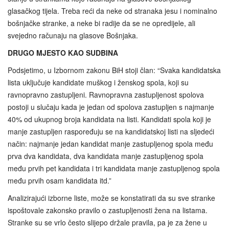
glasačkog tijela. Treba reći da neke od stranaka jesu i nominalno
bošnjačke stranke, a neke bi radije da se ne opredijele, ali
svejedno računaju na glasove Bošnjaka.
DRUGO MJESTO KAO SUDBINA
Podsjetimo, u Izbornom zakonu BiH stoji član: “Svaka kandidatska
lista uključuje kandidate muškog i ženskog spola, koji su
ravnopravno zastupljeni. Ravnopravna zastupljenost spolova
postoji u slučaju kada je jedan od spolova zastupljen s najmanje
40% od ukupnog broja kandidata na listi. Kandidati spola koji je
manje zastupljen raspoređuju se na kandidatskoj listi na sljedeći
način: najmanje jedan kandidat manje zastupljenog spola među
prva dva kandidata, dva kandidata manje zastupljenog spola
među prvih pet kandidata i tri kandidata manje zastupljenog spola
među prvih osam kandidata itd.”
Analizirajući izborne liste, može se konstatirati da su sve stranke
ispoštovale zakonsko pravilo o zastupljenosti žena na listama.
Stranke su se vrlo često slijepo držale pravila, pa je za žene u