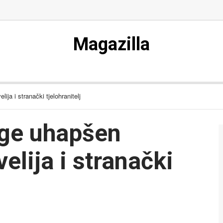
Magazilla
ja i stranački tjelohranitelj
oge uhapšen
elija i stranački