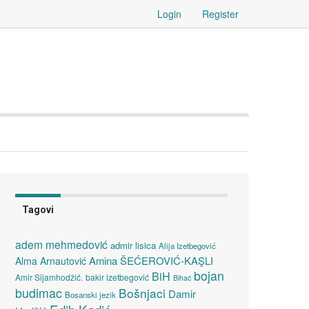
Login
Register
Tagovi
adem mehmedović
admir lisica
Alija Izetbegović
Amina ŠEĆEROVIĆ-KAŞLI
Alma Arnautović
bojan
BiH
Amir Sijamhodžić.
bakir izetbegović
Bihać
budimac
Bošnjaci
Damir
Bosanski jezik