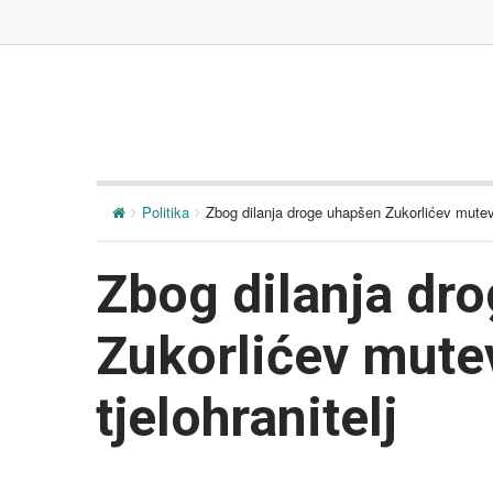
Politika
Zbog dilanja droge uhapšen Zukorlićev muteveli
Zbog dilanja dr
Zukorlićev mutev
tjelohranitelj