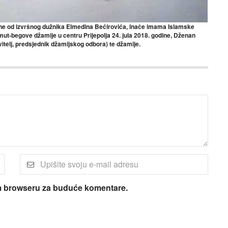
dine od izvršnog dužnika Elmedina Bećirovića, inače imama Islamske
hmut-begove džamije u centru Prijepolja 24. jula 2018. godine, Dženan
itelj, predsjednik džamijskog odbora) te džamije.
om browseru za buduće komentare.