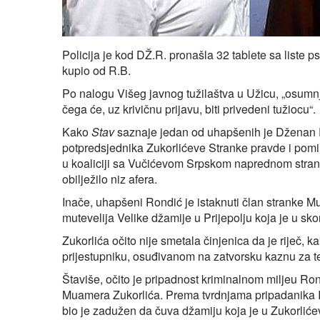
Policija je kod DŽ.R. pronašla 32 tablete sa liste 
kupio od R.B.
Po nalogu Višeg javnog tužilaštva u Užicu, „osum
čega će, uz krivičnu prijavu, biti privedeni tužiocu“.
Kako
Stav
saznaje jedan od uhapšenih je Dženan Ro
potpredsjednika Zukorlićeve Stranke pravde i pomir
u koaliciji sa Vučićevom Srpskom naprednom strank
obilježilo niz afera.
Inače, uhapšeni Rondić je istaknuti član stranke 
mutevelija Velike džamije u Prijepolju koja je u sko
Zukorlića očito nije smetala činjenica da je riječ, k
prijestupniku, osuđivanom na zatvorsku kaznu za te
Štaviše, očito je pripadnost kriminalnom miljeu Ro
Muamera Zukorlića. Prema tvrdnjama pripadanika Is
bio je zadužen da čuva džamiju koja je u Zukorliće