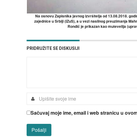
Na osnovu Zapisnika javnog izvršitelja od 13.08.2018. go
zajednice u Srbiji (IZuS), a u vezi nasilnog preuzimanja Ma
Rondić je prikazan kao mutevelija (uprav
PRIDRUŽITE SE DISKUSIJI
Sačuvaj moje ime, email i web stranicu u ov