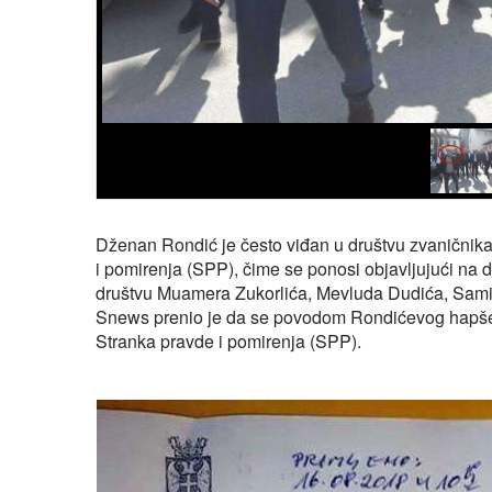
Dženan Rondić je često viđan u društvu zvaničnika 
i pomirenja (SPP), čime se ponosi objavljujući na d
društvu Muamera Zukorlića, Mevluda Dudića, Samira
Snews prenio je da se povodom Rondićevog hapšenja
Stranka pravde i pomirenja (SPP).