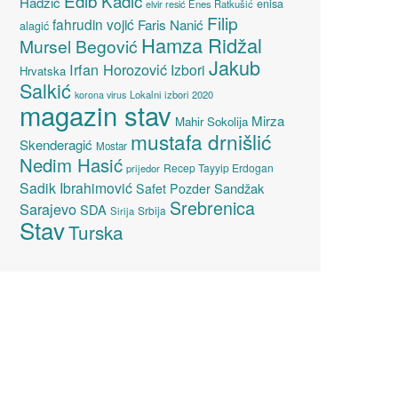
Edib Kadić
Hadžić
enisa
elvir resić
Enes Ratkušić
Filip
fahrudin vojić
Faris Nanić
alagić
Hamza Ridžal
Mursel Begović
Jakub
Irfan Horozović
Izbori
Hrvatska
Salkić
Lokalni izbori 2020
korona virus
magazin stav
Mirza
Mahir Sokolija
mustafa drnišlić
Skenderagić
Mostar
Nedim Hasić
Recep Tayyip Erdogan
prijedor
Sadik Ibrahimović
Sandžak
Safet Pozder
Srebrenica
Sarajevo
SDA
Srbija
Sirija
Stav
Turska