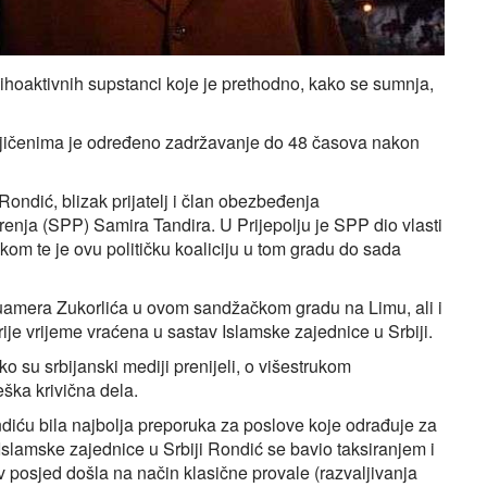
psihoaktivnih supstanci koje je prethodno, kako se sumnja,
njičenima je određeno zadržavanje do 48 časova nakon
ndić, blizak prijatelj i član obezbeđenja
enja (SPP) Samira Tandira. U Prijepolju je SPP dio vlasti
om te je ovu političku koaliciju u tom gradu do sada
Muamera Zukorlića u ovom sandžačkom gradu na Limu, ali i
rije vrijeme vraćena u sastav Islamske zajednice u Srbiji.
ako su srbijanski mediji prenijeli, o višestrukom
ška krivična dela.
ndiću bila najbolja preporuka za poslove koje odrađuje za
lamske zajednice u Srbiji Rondić se bavio taksiranjem i
v posjed došla na način klasične provale (razvaljivanja