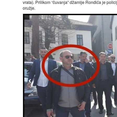
vrata). Prilikom “čuvanja” džamije Rondića je polic
oružje.