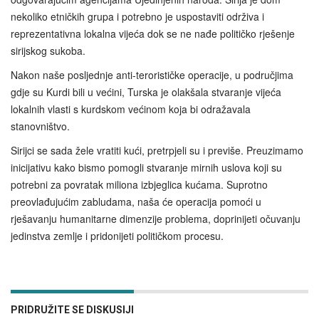
nekoliko etničkih grupa i potrebno je uspostaviti održiva i
reprezentativna lokalna vijeća dok se ne nađe političko rješenje
sirijskog sukoba.
Nakon naše posljednje anti-terorističke operacije, u područjima
gdje su Kurdi bili u većini, Turska je olakšala stvaranje vijeća
lokalnih vlasti s kurdskom većinom koja bi odražavala
stanovništvo.
Sirijci se sada žele vratiti kući, pretrpjeli su i previše. Preuzimamo
inicijativu kako bismo pomogli stvaranje mirnih uslova koji su
potrebni za povratak miliona izbjeglica kućama. Suprotno
preovlađujućim zabludama, naša će operacija pomoći u
rješavanju humanitarne dimenzije problema, doprinijeti očuvanju
jedinstva zemlje i pridonijeti političkom procesu.
PRIDRUŽITE SE DISKUSIJI