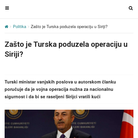
T
T
o
o
g
g
Politika
Zašto je Turska poduzela operaciju u Siriji?
g
g
l
l
Zašto je Turska poduzela operaciju u
e
e
n
n
Siriji?
a
a
v
v
i
i
g
g
Turski ministar vanjskih poslova u autorskom članku
a
a
poručuje da je vojna operacija nužna za nacionalnu
t
t
sigurnost i da bi se raseljeni Sirijci vratili kući
i
i
o
o
n
n