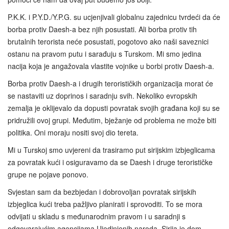
P.K.K. i P.Y.D./Y.P.G. su ucjenjivali globalnu zajednicu tvrdeći da će
borba protiv Daesh-a bez njih posustati. Ali borba protiv tih
brutalnih terorista neće posustati, pogotovo ako naši saveznici
ostanu na pravom putu i sarađuju s Turskom. Mi smo jedina
nacija koja je angažovala vlastite vojnike u borbi protiv Daesh-a.
Borba protiv Daesh-a i drugih terorističkih organizacija morat će
se nastaviti uz doprinos i saradnju svih. Nekoliko evropskih
zemalja je oklijevalo da dopusti povratak svojih građana koji su se
pridružili ovoj grupi. Međutim, bježanje od problema ne može biti
politika. Oni moraju nositi svoj dio tereta.
Mi u Turskoj smo uvjereni da trasiramo put sirijskim izbjeglicama
za povratak kući i osiguravamo da se Daesh i druge terorističke
grupe ne pojave ponovo.
Svjestan sam da bezbjedan i dobrovoljan povratak sirijskih
izbjeglica kući treba pažljivo planirati i sprovoditi. To se mora
odvijati u skladu s međunarodnim pravom i u saradnji s
odgovarajućim agencijama Ujedinjenih naroda. Sirija je dom