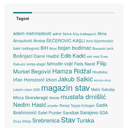
Tagovi
adem mehmedović
Alma
admir lisica
Alija Izetbegović
Amina ŠEĆEROVIĆ-KAŞLI
Arnautović
Amir Sijamhodžić.
bojan budimac
BiH
bakir izetbegović
Bosanski jezik
Bihać
Edib Kadić
Bošnjaci
Damir Hadžić
elvir resić
Enes
Filip
fahrudin vojić
Faris Nanić
enisa alagić
Ratkušić
Hamza Ridžal
Mursel Begović
Hrvatska
Jakub Salkić
Irfan Horozović
Izbori
korona virus
magazin stav
Mahir Sokolija
Lokalni izbori 2020
mustafa drnišlić
Mirza Skenderagić
Mostar
Nedim Hasić
Sadik
Recep Tayyip Erdogan
prijedor
Sarajevo
Ibrahimović
Sandžak
SDA
Safet Pozder
Stav
Turska
Srebrenica
Srbija
Sirija