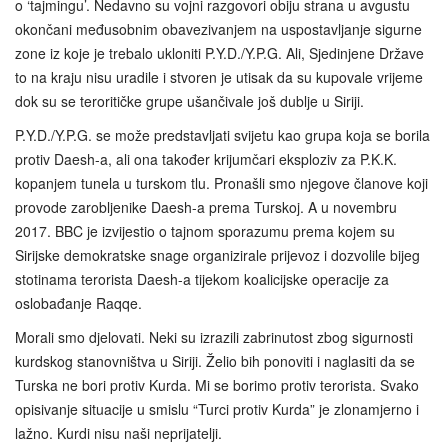
o ‘tajmingu’. Nedavno su vojni razgovori obiju strana u avgustu
okončani međusobnim obavezivanjem na uspostavljanje sigurne
zone iz koje je trebalo ukloniti P.Y.D./Y.P.G. Ali, Sjedinjene Države
to na kraju nisu uradile i stvoren je utisak da su kupovale vrijeme
dok su se teroritičke grupe ušančivale još dublje u Siriji.
P.Y.D./Y.P.G. se može predstavljati svijetu kao grupa koja se borila
protiv Daesh-a, ali ona također krijumčari eksploziv za P.K.K.
kopanjem tunela u turskom tlu. Pronašli smo njegove članove koji
provode zarobljenike Daesh-a prema Turskoj. A u novembru
2017. BBC je izvijestio o tajnom sporazumu prema kojem su
Sirijske demokratske snage organizirale prijevoz i dozvolile bijeg
stotinama terorista Daesh-a tijekom koalicijske operacije za
oslobađanje Raqqe.
Morali smo djelovati. Neki su izrazili zabrinutost zbog sigurnosti
kurdskog stanovništva u Siriji. Želio bih ponoviti i naglasiti da se
Turska ne bori protiv Kurda. Mi se borimo protiv terorista. Svako
opisivanje situacije u smislu “Turci protiv Kurda” je zlonamjerno i
lažno. Kurdi nisu naši neprijatelji.