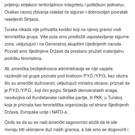
prijetnju sirijskom teritorijalnom integritetu i političkom jedinstvu.
Ovakav razvoj zbivanja olakšat će siguran i dobrovoljan povratak
raseljenih Sirijaca.
Turska nikada nije prihvatila koridor koji na njenoj granici vodi
teroristička grupa. Više puta smo predložili uspostavljanje sigurne
zone, uključujući i na Generalnoj skupštini Ujedinjenih naroda.
Pozvali smo Sjedinjene Države da prestanu pružati materijalnu
podršku teroristima.
Ali, američka bezbjednosna administracija se nije uspjela
razdvojiti od grupe poznate pod kraticom P.Y.D./Y.P.G, bez obzira
što su američki dužnosnici, uključujući ministra obrane, priznali da
je P.Y.D./Y.P.G., koji čini jezgru Sirijskih demokratskih snaga,
neodvojiva od Kurdistanske radničke partije, ili PKK, u Turskoj,
koja je priznata kao teroristička organizacija od strane Sjedinjenih
Država, Evropske unije i NATO-a.
Činilo se da su se naši američki sagovornici složili da te sile
moraju biti uklonjene duž naših granica, a čak smo se dogovorili i