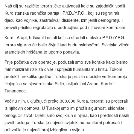
Naš cilj su različite terorističke aktivnosti koje su zajednički vodili
Kurdistanska radnička partija i P.Y.D./Y.P.G., koji su regrutirali
djecu kao vojnike, zastrašivali disidente, izmijenili demografiju i
proveli prisilnu regrutaciju u područjima pod njihovom kontrolom.
Kurdi, Arapi, hrišćani i ostali koji su stradali u okviru P.Y.D./Y.P.G.
terora sigurno će bolje živjeti kad budu oslobođeni. Svjetsko vijeće
aramejskih hrišćana to uporno ponavlja.
Prije početka ove operacije, poduzeli smo sve korake kako bismo
minimalizirali rizik za civile i spriječili humanitarnu krizu. Tokom
proteklih nekoliko godina, Turska je pružila utočište velikom broju
izbjeglica sa sjeveroistoka Sirije, uključujući Arape, Kurde i
Turkmence.
Većinu njih, uključujući preko 300.000 Kurda, teroristi su protjerali
iz njihovih domova. U Turskoj smo im pružili sigurnost, sklonište i
omogućili život. Dijelili smo svoj kruh s njima, kao i prednosti naših
javnih usluga. Turska je najveći svjetski humanitarni potrošač i
prihvatila je najveći broj izbjeglica u svijetu.