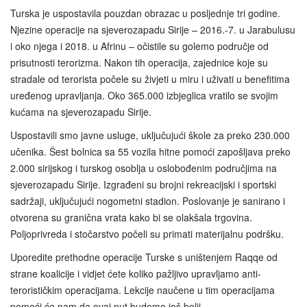
Turska je uspostavila pouzdan obrazac u posljednje tri godine.
Njezine operacije na sjeverozapadu Sirije – 2016.-7. u Jarabulusu
i oko njega i 2018. u Afrinu – očistile su golemo područje od
prisutnosti terorizma. Nakon tih operacija, zajednice koje su
stradale od terorista počele su živjeti u miru i uživati u benefitima
uređenog upravljanja. Oko 365.000 izbjeglica vratilo se svojim
kućama na sjeverozapadu Sirije.
Uspostavili smo javne usluge, uključujući škole za preko 230.000
učenika. Šest bolnica sa 55 vozila hitne pomoći zapošljava preko
2.000 sirijskog i turskog osoblja u oslobođenim područjima na
sjeverozapadu Sirije. Izgrađeni su brojni rekreacijski i sportski
sadržaji, uključujući nogometni stadion. Poslovanje je sanirano i
otvorena su granična vrata kako bi se olakšala trgovina.
Poljoprivreda i stočarstvo počeli su primati materijalnu podršku.
Uporedite prethodne operacije Turske s uništenjem Raqqe od
strane koalicije i vidjet ćete koliko pažljivo upravljamo anti-
terorističkim operacijama. Lekcije naučene u tim operacijama
pomoći će nam da ovaj put budemo još bolji.