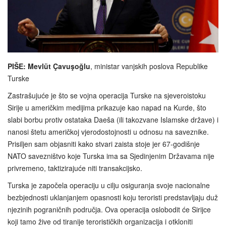
PIŠE: Mevlüt Çavuşoğlu
, ministar vanjskih poslova Republike
Turske
Zastrašujuće je što se vojna operacija Turske na sjeveroistoku
Sirije u američkim medijima prikazuje kao napad na Kurde, što
slabi borbu protiv ostataka Daeša (ili takozvane Islamske države) i
nanosi štetu američkoj vjerodostojnosti u odnosu na saveznike.
Prisiljen sam objasniti kako stvari zaista stoje jer 67-godišnje
NATO savezništvo koje Turska ima sa Sjedinjenim Državama nije
privremeno, taktizirajuće niti transakcijsko.
Turska je započela operaciju u cilju osiguranja svoje nacionalne
bezbjednosti uklanjanjem opasnosti koju teroristi predstavljaju duž
njezinih pograničnih područja. Ova operacija oslobodit će Sirijce
koji tamo žive od tiranije terorističkih organizacija i otkloniti