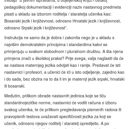
trebaju “u javnim ispravama, u odjeljenskoj knjizi i ostaloj
pedagoškoj dokumentaciji i evidenciji naziv nastavnog predmeta
pisati u skladu sa izborom roditelja / staratelja učenika kao:
Bosanski jezik i književnost, odnosno Hrvatski jezik i književnost,
odnosno Srpski jezik i književnost”.
Instrukcija ne samo da je dobra i zakonita nego je u skladu s
najvišim demokratskim principima i standardima kakvi se
primjenjuju u svakom slobodnom i pluralnom društvu. A šta njena
primjena znači u školskoj praksi? Prije svega, valja naglasiti da će
se nastava maternjeg jezika odvijati kao i ranije. Predavat će isti
nastavnici i profesori, a učenici će ići u isto odjeljenje, zajedno kao
i do sada, bez obzira na to da li im je maternji jezik srpski, hrvatski
ili bosanski.
Međutim, prilikom obrade nastavnih jedinica koje se tiču
standardnojezičke norme, nastavnici će voditi računa o izboru
svakog učenika, te će prilikom pregledavanja pismenih radova ili
pravopisnih testova uvažavati specifičnosti jezika za koji se
učenik, odnosno njegov roditelj / staratelj opredijelio. A po