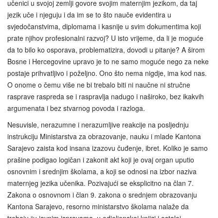
učenici u svojoj zemlji govore svojim maternjim jezikom, da taj
jezik uče i njeguju i da im se to što nauče evidentira u
svjedočanstvima, diplomama i kasnije u svim dokumentima koji
prate njihov profesionalni razvoj? U isto vrijeme, da li je moguće
da to bilo ko osporava, problematizira, dovodi u pitanje? A širom
Bosne i Hercegovine upravo je to ne samo moguće nego za neke
postaje prihvatljivo i poželjno. Ono što nema nigdje, ima kod nas.
O onome o čemu više ne bi trebalo biti ni naučne ni stručne
rasprave raspreda se i raspravlja nadugo i naširoko, bez ikakvih
argumenata i bez stvarnog povoda i razloga.
Nesuvisle, nerazumne i nerazumljive reakcije na posljednju
instrukciju Ministarstva za obrazovanje, nauku i mlade Kantona
Sarajevo zaista kod insana izazovu čuđenje, ibret. Koliko je samo
prašine podigao logičan i zakonit akt koji je ovaj organ uputio
osnovnim i srednjim školama, a koji se odnosi na izbor naziva
maternjeg jezika učenika. Pozivajući se eksplicitno na član 7.
Zakona o osnovnom i član 9. zakona o srednjem obrazovanju
Kantona Sarajevo, resorno ministarstvo školama nalaže da