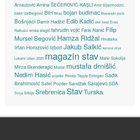
Amina ŠEĆEROVIĆ-KAŞLI
Arnautović
Amir Sijamhodžić.
bojan budimac
BiH
bakir izetbegović
Bosanski jezik
Bihać
Edib Kadić
Bošnjaci
Damir Hadžić
elvir resić
Enes
Filip
fahrudin vojić
Faris Nanić
enisa alagić
Ratkušić
Hamza Ridžal
Mursel Begović
Hrvatska
Jakub Salkić
Irfan Horozović
Izbori
korona virus
magazin stav
Mahir Sokolija
Lokalni izbori 2020
mustafa drnišlić
Mirza Skenderagić
Mostar
Nedim Hasić
Sadik
Recep Tayyip Erdogan
prijedor
Sarajevo
Ibrahimović
Sandžak
SDA
Safet Pozder
Stav
Turska
Srebrenica
Srbija
Sirija