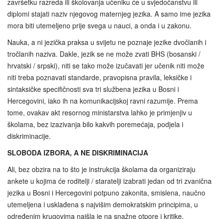
završetku razreda ili školovanja učeniku će u svjedočanstvu ili
diplomi stajati naziv njegovog maternjeg jezika. A samo ime jezika
mora biti utemeljeno prije svega u nauci, a onda i u zakonu.
Nauka, a ni jezička praksa u svijetu ne poznaje jezike dvočlanih i
tročlanih naziva. Dakle, jezik se ne može zvati BHS (bosanski /
hrvatski / srpski), niti se tako može izučavati jer učenik niti može
niti treba poznavati standarde, pravopisna pravila, leksičke i
sintaksičke specifičnosti sva tri službena jezika u Bosni i
Hercegovini, iako ih na komunikacijskoj ravni razumije. Prema
tome, ovakav akt resornog ministarstva lahko je primjenjiv u
školama, bez izazivanja bilo kakvih poremećaja, podjela i
diskriminacije.
SLOBODA IZBORA, A NE DISKRIMINACIJA
Ali, bez obzira na to što je instrukcija školama da organiziraju
ankete u kojima će roditelji / staratelji izabrati jedan od tri zvanična
jezika u Bosni i Hercegovini potpuno zakonita, smislena, naučno
utemeljena i usklađena s najvišim demokratskim principima, u
određenim krugovima naišla je na snažne otpore i kritike.