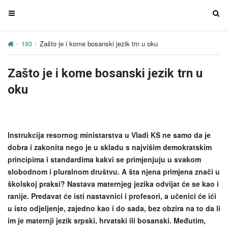
T
T
o
o
g
g
193
Zašto je i kome bosanski jezik trn u oku
g
g
l
l
Zašto je i kome bosanski jezik trn u
e
e
n
n
oku
a
a
v
v
i
i
g
g
Instrukcija resornog ministarstva u Vladi KS ne samo da je
a
a
dobra i zakonita nego je u skladu s najvišim demokratskim
t
t
principima i standardima kakvi se primjenjuju u svakom
i
i
slobodnom i pluralnom društvu. A šta njena primjena znači u
o
o
školskoj praksi? Nastava maternjeg jezika odvijat će se kao i
n
n
ranije. Predavat će isti nastavnici i profesori, a učenici će ići
u isto odjeljenje, zajedno kao i do sada, bez obzira na to da li
im je maternji jezik srpski, hrvatski ili bosanski. Međutim,