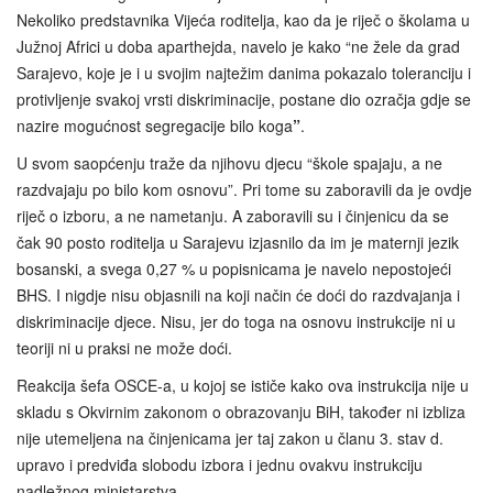
Nekoliko predstavnika Vijeća roditelja, kao da je riječ o školama u
Južnoj Africi u doba aparthejda, navelo je kako “ne žele da grad
Sarajevo, koje je i u svojim najtežim danima pokazalo toleranciju i
protivljenje svakoj vrsti diskriminacije, postane dio ozračja gdje se
nazire mogućnost segregacije bilo koga
”
.
U svom saopćenju traže da njihovu djecu “škole spajaju, a ne
razdvajaju po bilo kom osnovu”. Pri tome su zaboravili da je ovdje
riječ o izboru, a ne nametanju. A zaboravili su i činjenicu da se
čak 90 posto roditelja u Sarajevu izjasnilo da im je maternji jezik
bosanski, a svega 0,27 % u popisnicama je navelo nepostojeći
BHS. I nigdje nisu objasnili na koji način će doći do razdvajanja i
diskriminacije djece. Nisu, jer do toga na osnovu instrukcije ni u
teoriji ni u praksi ne može doći.
Reakcija šefa OSCE-a, u kojoj se ističe kako ova instrukcija nije u
skladu s Okvirnim zakonom o obrazovanju BiH, također ni izbliza
nije utemeljena na činjenicama jer taj zakon u članu 3. stav d.
upravo i predviđa slobodu izbora i jednu ovakvu instrukciju
nadležnog ministarstva.