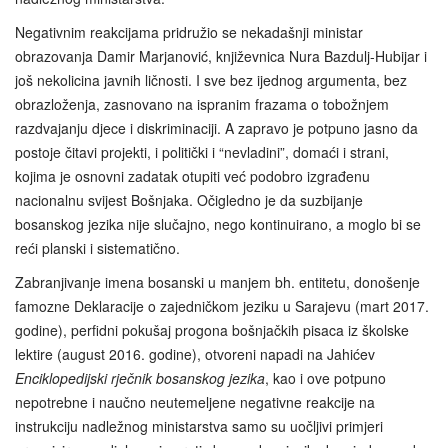
Negativnim reakcijama pridružio se nekadašnji ministar
obrazovanja Damir Marjanović, književnica Nura Bazdulj-Hubijar i
još nekolicina javnih ličnosti. I sve bez ijednog argumenta, bez
obrazloženja, zasnovano na ispranim frazama o tobožnjem
razdvajanju djece i diskriminaciji. A zapravo je potpuno jasno da
postoje čitavi projekti, i politički i “nevladini”, domaći i strani,
kojima je osnovni zadatak otupiti već podobro izgrađenu
nacionalnu svijest Bošnjaka. Očigledno je da suzbijanje
bosanskog jezika nije slučajno, nego kontinuirano, a moglo bi se
reći planski i sistematično.
Zabranjivanje imena bosanski u manjem bh. entitetu, donošenje
famozne Deklaracije o zajedničkom jeziku u Sarajevu (mart 2017.
godine), perfidni pokušaj progona bošnjačkih pisaca iz školske
lektire (august 2016. godine), otvoreni napadi na Jahićev
Enciklopedijski rječnik bosanskog jezika
, kao i ove potpuno
nepotrebne i naučno neutemeljene negativne reakcije na
instrukciju nadležnog ministarstva samo su uočljivi primjeri