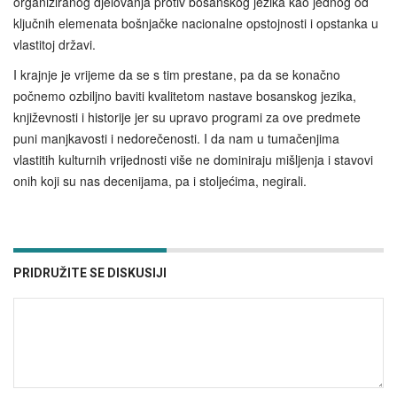
organiziranog djelovanja protiv bosanskog jezika kao jednog od
ključnih elemenata bošnjačke nacionalne opstojnosti i opstanka u
vlastitoj državi.
I krajnje je vrijeme da se s tim prestane, pa da se konačno
počnemo ozbiljno baviti kvalitetom nastave bosanskog jezika,
književnosti i historije jer su upravo programi za ove predmete
puni manjkavosti i nedorečenosti. I da nam u tumačenjima
vlastitih kulturnih vrijednosti više ne dominiraju mišljenja i stavovi
onih koji su nas decenijama, pa i stoljećima, negirali.
PRIDRUŽITE SE DISKUSIJI