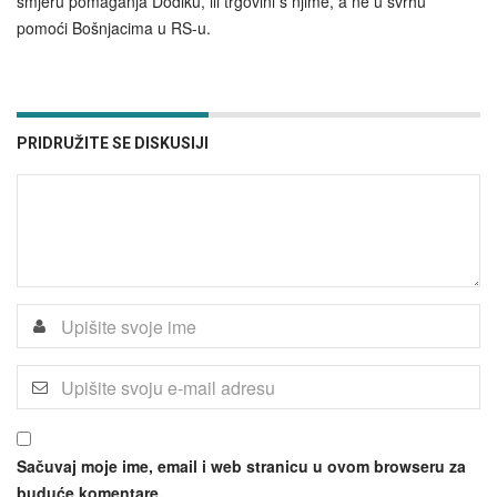
smjeru pomaganja Dodiku, ili trgovini s njime, a ne u svrhu
pomoći Bošnjacima u RS-u.
PRIDRUŽITE SE DISKUSIJI
Sačuvaj moje ime, email i web stranicu u ovom browseru za
buduće komentare.