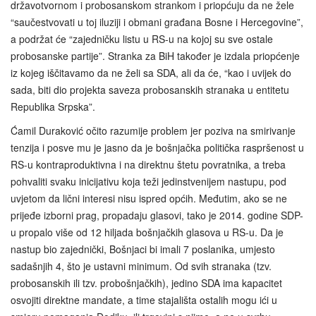
državotvornom i probosanskom strankom i priopćuju da ne žele
“saučestvovati u toj iluziji i obmani građana Bosne i Hercegovine”,
a podržat će “zajedničku listu u RS-u na kojoj su sve ostale
probosanske partije”. Stranka za BiH također je izdala priopćenje
iz kojeg iščitavamo da ne želi sa SDA, ali da će, “kao i uvijek do
sada, biti dio projekta saveza probosanskih stranaka u entitetu
Republika Srpska”.
Ćamil Duraković očito razumije problem jer poziva na smirivanje
tenzija i posve mu je jasno da je bošnjačka politička raspršenost u
RS-u kontraproduktivna i na direktnu štetu povratnika, a treba
pohvaliti svaku inicijativu koja teži jedinstvenijem nastupu, pod
uvjetom da lični interesi nisu ispred općih. Međutim, ako se ne
prijeđe izborni prag, propadaju glasovi, tako je 2014. godine SDP-
u propalo više od 12 hiljada bošnjačkih glasova u RS-u. Da je
nastup bio zajednički, Bošnjaci bi imali 7 poslanika, umjesto
sadašnjih 4, što je ustavni minimum. Od svih stranaka (tzv.
probosanskih ili tzv. probošnjačkih), jedino SDA ima kapacitet
osvojiti direktne mandate, a time stajališta ostalih mogu ići u