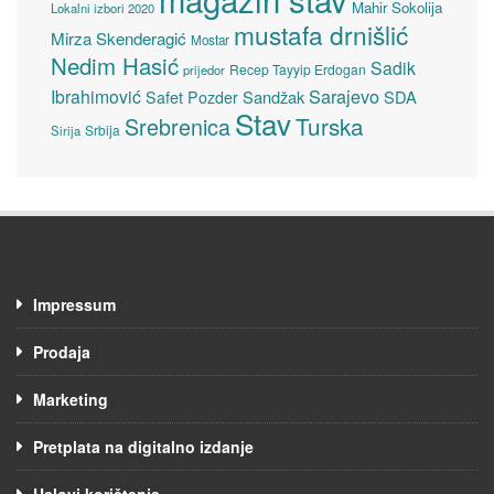
Mahir Sokolija
Lokalni izbori 2020
mustafa drnišlić
Mirza Skenderagić
Mostar
Nedim Hasić
Sadik
Recep Tayyip Erdogan
prijedor
Sarajevo
Ibrahimović
Sandžak
SDA
Safet Pozder
Stav
Turska
Srebrenica
Srbija
Sirija
Impressum
Prodaja
Marketing
Pretplata na digitalno izdanje