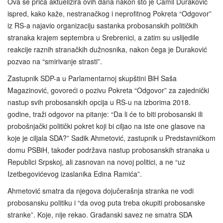
Ova se priča aktuelizira ovih dana nakon što je Ćamil Duraković
ispred, kako kaže, nestranačkog i neprofitnog Pokreta “Odgovor”
iz RS-a najavio organizaciju sastanka probosanskih političkih
stranaka krajem septembra u Srebrenici, a zatim su uslijedile
reakcije raznih stranačkih dužnosnika, nakon čega je Duraković
pozvao na “smirivanje strasti”.
Zastupnik SDP-a u Parlamentarnoj skupštini BiH Saša
Magazinović, govoreći o pozivu Pokreta “Odgovor” za zajednički
nastup svih probosanskih opcija u RS-u na izborima 2018.
godine, traži odgovor na pitanje: “Da li će to biti probosanski ili
probošnjački politički pokret koji bi ciljao na iste one glasove na
koje je ciljala SDA?” Sadik Ahmetović, zastupnik u Predstavničkom
domu PSBiH, također podržava nastup probosanskih stranaka u
Republici Srpskoj, ali zasnovan na novoj politici, a ne “uz
Izetbegovićevog izaslanika Edina Ramića”.
Ahmetović smatra da njegova dojučerašnja stranka ne vodi
probosansku politiku i “da ovog puta treba okupiti probosanske
stranke”. Koje, nije rekao. Građanski savez ne smatra SDA