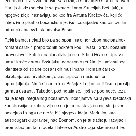
Garašanin i Vuk Stefanović Karadžić, a s hrvatske strane fra Ivan
Franjo Jukić (potpisuje se pseudonimom Slavoljub Bošnjak), a
njegove ideje nastavljaju se kod fra Antuna Kneževića, koji će
intenzivno pisati o bosanskom jeziku i bošnjaštvu kao osnovnim
odrednicama svih stanovnika Bosne.
Rekli bismo, nekad bilo pa se spominjalo, jer, zbog nacionalno-
romantičarskih preporodnih pokreta kod Hrvata i Srba, bosanski
pravoslavci i katolici nacionaliziraju se u Srbe i Hrvate. Upravo
tada i kreće drama Bošnjaka, odnosno napuštanje nacionalnog
identiteta od strane bosanskih muslimana i romantičarsko
okretanja čas hrvatskom, a čas srpskom nacionalnom
opredjeljenju, što će i samo ime Bošnjak i mimo političke represije
gurnuti ustranu. Također, podmetala se, i još se podmeće, teza
da je ideja integralnog bosanstva i bošnjaštva Kallayeva ideološka
konstrukcija, a zaboravlja se da je on nastavljao ono što je već
postojalo i stoga ne može biti njegova ideja. Međutim, kao
austrougarski upravitelj nad Bosnom, on je tu tradiciju razvijao i
promišljao unutar modela i interesa Austro-Ugarske monarhije.