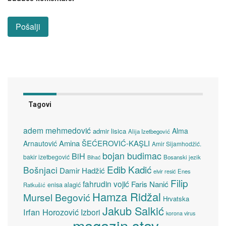
Tagovi
adem mehmedović
Alma
admir lisica
Alija Izetbegović
Amina ŠEĆEROVIĆ-KAŞLI
Arnautović
Amir Sijamhodžić.
bojan budimac
BiH
bakir izetbegović
Bosanski jezik
Bihać
Edib Kadić
Bošnjaci
Damir Hadžić
elvir resić
Enes
Filip
fahrudin vojić
Faris Nanić
enisa alagić
Ratkušić
Hamza Ridžal
Mursel Begović
Hrvatska
Jakub Salkić
Irfan Horozović
Izbori
korona virus
magazin stav