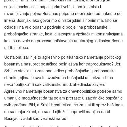
seljaci, nacionalisti, papci i primitivci.” U tom je smislu i
razumijevanje pojma Bosanac potpuno neprirodno odmaknuto od
imena Bošnjak iako govorimo o historijskim sinonimima. Isto se
odnosi i na vrlo opasnu podvalu o podjeli na probosanske i
probošnjačke stranke, koja je istovjetna vještačkim konstrukcijama
koje su dovele do procesa uništavanja unutarnjeg jedinstva Bosne
u 19. stoljeću.
Uostalom, zar nije to agresivno politikantsko nametanje političkog
bosanstva nasuprot političkog bošnjaštva kontraproduktivno? Jer,
Srbi ne stavljaju u zasebne ladice probošnjačke i probosanske
stranke, njima je sve to svedivo na bošnjački unitarizam ili na
neku “balijsku” ili čak vatikansko‑mudžahedinsku zavjeru.
Agresivno nametanje bosanstva za dnevnopolitičke potrebe samo
umanjuje mogućnost da taj pojam preraste u zajedničko osjećanje
svih građana BiH, a Srbi i Hrvati isticat će za inat ili oprez baš tada
da su majorizirani, da se od njih želi napraviti manjina da bi
Bošnjaci vladali kao većinski narod.