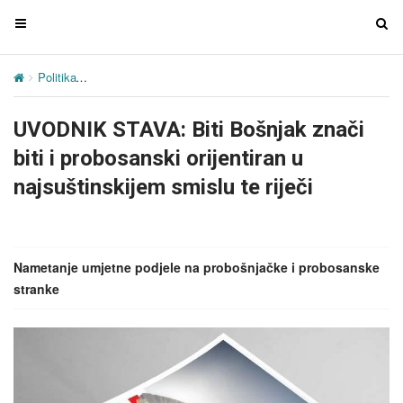
T
T
o
o
g
g
Politika
UVODNIK STAVA: Biti Bošnjak znači biti i probosanski orijent
g
g
l
l
UVODNIK STAVA: Biti Bošnjak znači
e
e
n
n
biti i probosanski orijentiran u
a
a
najsuštinskijem smislu te riječi
v
v
i
i
g
g
a
a
Nametanje umjetne podjele na probošnjačke i probosanske
t
t
stranke
i
i
o
o
n
n