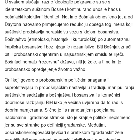
U svakom slučaju, razne ideologije poigravale su se s
identitetskom suštinom Bosne i kontinuirano unosile haos u
bošnjački kolektivni identitet. No, ime Bošnjak obnovljeno je, a od
Daytona naovamo primjećujemo redukciju opsega tog imena koji
suštinski predstavlja neraskidivu vezu s idejom bosanstva.
Bošnjaštvo (etimološki, historijski i kulturološki) po automatizmu
implicira bosanstvo i bez njega je nezamislivo. Biti Bošnjak znači
biti i probosanski orijentiran u najsuštinskijem smislu te riječi.
Bošnjaci nemaju “rezervnu” državu, niti je žele, a time im je
probosansko opredjeljenje životno važno.
Oni koji govore o probosanskim političkim snagama i
suprotstavljaju ih probošnjačkim nastavljaju tradiciju manipuliranja
suštinskim sadržajima bošnjaštva i bosanstva i u konačnici
doprinose razbijanju BiH iako je većina uvjerena da to radi s
dobrim namjerama. Slično je i s nametanjem podjela na
nacionalne i građanke stranke, što je krajnje politički nepismeno
jer su sve stranke po definiciji građanske. Međutim,
bosanskohercegovački ljevičari s prefiksom “građanski” žele
poručiti: “Mi smo urbani, evropski i civilizirani, a ovi drugi su