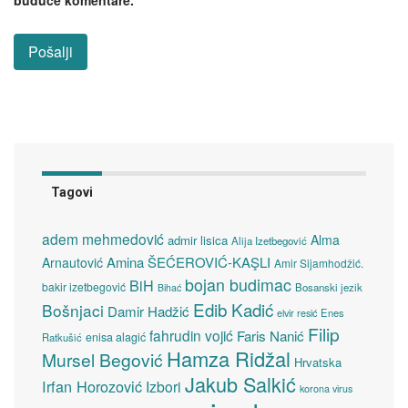
buduće komentare.
Tagovi
adem mehmedović
Alma
admir lisica
Alija Izetbegović
Amina ŠEĆEROVIĆ-KAŞLI
Arnautović
Amir Sijamhodžić.
bojan budimac
BiH
bakir izetbegović
Bosanski jezik
Bihać
Edib Kadić
Bošnjaci
Damir Hadžić
elvir resić
Enes
Filip
fahrudin vojić
Faris Nanić
enisa alagić
Ratkušić
Hamza Ridžal
Mursel Begović
Hrvatska
Jakub Salkić
Irfan Horozović
Izbori
korona virus