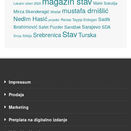
magazin stav
Mahir Sokolija
Lokalni izbori 2020
mustafa drnišlić
Mirza Skenderagić
Mostar
Nedim Hasić
Sadik
Recep Tayyip Erdogan
prijedor
Sarajevo
Ibrahimović
Sandžak
SDA
Safet Pozder
Stav
Turska
Srebrenica
Srbija
Sirija
Impressum
Prodaja
Marketing
Pretplata na digitalno izdanje