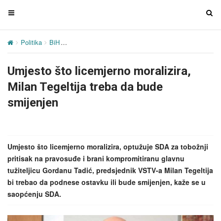
T
T
o
o
g
g
Politika
BiH
Umjesto što licemjerno moralizira, Milan Tegeltija tre
g
g
l
l
Umjesto što licemjerno moralizira,
e
e
n
n
Milan Tegeltija treba da bude
a
a
smijenjen
v
v
i
i
g
g
a
a
Umjesto što licemjerno moralizira, optužuje SDA za tobožnji
t
t
pritisak na pravosuđe i brani kompromitiranu glavnu
i
i
tužiteljicu Gordanu Tadić, predsjednik VSTV-a Milan Tegeltija
o
o
bi trebao da podnese ostavku ili bude smijenjen, kaže se u
n
n
saopćenju SDA.