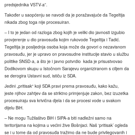
predsjednika VSTV-a”.
Također u saopćenju se navodi da je poražavajuće da Tegeltija
nikada zbog toga nije procesuiran.
– I to je jedan od razloga zbog kojih je veliki dio javnosti izgubio
provjerenje u dio pravosuđa kojim rukovode Tegeltija i Tadić.
Tegeltija je posljednja osoba koja može da govori o nezavisnom
pravosuđu, jer je upravo on pravosudne institucije stavio u službu
politike SNSD-a, a što je i javno potvrdio kada je prisustvovao
Dodikovom skupu u Istočnom Sarajevu organiziranom s ciljem da
se derogira Ustavni sud, ističu iz SDA.
Jedini „pritisak“ koji SDA pravi prema pravosuđu, kako kažu,
jeste njihov zahtjev da se striktno primjenjuje zakon, bez izuzetka
procesuiraju sva krivična djela i da se procesi vode u svakom
dijelu BiH.
– Ne mogu Tužilaštvo BiH i SIPA-a biti nadležni samo na
teritorijama na kojima u većini žive Bošnjaci. Naš ‘pritisak’ ogleda
se i u tome da od pravosuđa tražimo da ne bude privilegovanih i