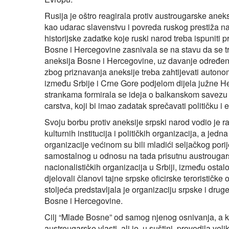
Rusija je oštro reagirala protiv austrougarske ane
kao udarac slavenstvu i povreda ruskog prestiža n
historijske zadatke koje ruski narod treba ispuniti
Bosne i Hercegovine zasnivala se na stavu da se tr
aneksija Bosne i Hercegovine, uz davanje određene 
zbog priznavanja aneksije treba zahtijevati autono
između Srbije i Crne Gore podjelom dijela južne H
strankama formirala se ideja o balkanskom savez
carstva, koji bi imao zadatak sprečavati političku 
Svoju borbu protiv aneksije srpski narod vodio je ra
kulturnih institucija i političkih organizacija, a jed
organizacije većinom su bili mladići seljačkog porij
samostalnog u odnosu na tada prisutnu austrougarsk
nacionalističkih organizacija u Srbiji, između osta
djelovali članovi tajne srpske oficirske teroristič
stoljeća predstavljala je organizaciju srpske i dru
Bosne i Hercegovine.
Cilj “Mlade Bosne” od samog njenog osnivanja, a ko
austrougarske vlasti, ali je, u suštini, provodila ve