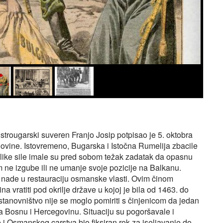
strougarski suveren Franjo Josip potpisao je 5. oktobra
vine. Istovremeno, Bugarska i Istočna Rumelija zbacile
Velike sile imale su pred sobom težak zadatak da opasnu
om ne izgube ili ne umanje svoje pozicije na Balkanu.
sve nade u restauraciju osmanske vlasti. Ovim činom
vratiti pod okrilje države u kojoj je bila od 1463. do
tanovništvo nije se moglo pomiriti s činjenicom da jedan
na Bosnu i Hercegovinu. Situaciju su pogoršavale i
i Osmanskog carstva bio fiksiran rok za iseljavanje do