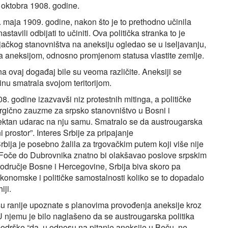
 oktobra 1908. godine.
. maja 1909. godine, nakon što je to prethodno učinila
avili odbijati to učiniti. Ova politička stranka to je
jačkog stanovništva na aneksiju ogledao se u iseljavanju,
tva aneksijom, odnosno promjenom statusa vlastite zemlje.
na ovaj događaj bile su veoma različite. Aneksiji se
inu smatrala svojom teritorijom.
908. godine izazvavši niz protestnih mitinga, a političke
ergično zauzme za srpsko stanovništvo u Bosni i
irektan udarac na nju samu. Smatralo se da austrougarska
i prostor”. Interes Srbije za pripajanje
rbija je posebno žalila za trgovačkim putem koji više nije
o Foče do Dubrovnika znatno bi olakšavao poslove srpskim
područje Bosne i Hercegovine, Srbija biva skoro pa
ekonomske i političke samostalnosti koliko se to dopadalo
ji.
su ranije upoznate s planovima provođenja aneksije kroz
jemu je bilo naglašeno da se austrougarska politika
rške “da, u odnosu na pitanje aneksije u Beču, ne