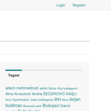
Login
Register
Tagovi
adem mehmedović
admir lisica
Alija Izetbegović
Amina ŠEĆEROVIĆ-KAŞLI
Alma Arnautović
bojan
BiH
Amir Sijamhodžić.
bakir izetbegović
Bihać
budimac
Bošnjaci
Damir
Bosanski jezik