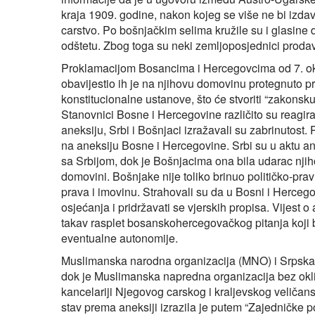
kraja 1909. godine, nakon kojeg se više ne bi iz
carstvo. Po bošnjačkim selima kružile su i glasine 
odštetu. Zbog toga su neki zemljoposjednici prodav
Proklamacijom Bosancima i Hercegovcima od 7. oktob
obavijestio ih je na njihovu domovinu protegnuto pr
konstitucionalne ustanove, što će stvoriti “zakonsku 
Stanovnici Bosne i Hercegovine različito su reagira
aneksiju, Srbi i Bošnjaci izražavali su zabrinutost. 
na aneksiju Bosne i Hercegovine. Srbi su u aktu an
sa Srbijom, dok je Bošnjacima ona bila udarac nj
domovini. Bošnjake nije toliko brinuo političko-prav
prava i imovinu. Strahovali su da u Bosni i Hercego
osjećanja i pridržavati se vjerskih propisa. Vijest 
takav rasplet bosanskohercegovačkog pitanja koji 
eventualne autonomije.
Muslimanska narodna organizacija (MNO) i Srpska n
dok je Muslimanska napredna organizacija bez oklije
kancelariji Njegovog carskog i kraljevskog veliča
stav prema aneksiji izrazila je putem “Zajedničke 