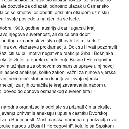
davale dozvole za odlazak, odnosno ulazak u Osmansko
da će se kmetovi osloboditi prisilnim otkupom uz nisku
ali svoje posjede u namjeri da se isele.
ra 1908. godine, austrijski car i ugarski kralj
avo njegove suverenosti, ali da će ona dobiti
podlogu za predstavništvo njihovih želja i koristi”.
li na ovu vladarevu proklamaciju. Dok su Hrvati pozdravili
Različiti su bili motivi negativne reakcije Srba i Bošnjaka
eksije vidjeli prepreku sjedinjenju Bosne i Hercegovine
ihovim težnjama za obnovom osmanske uprave u njihovoj
ni aspekt aneksije, koliko zakoni važni za njihova vjerska
vini neće moći slobodno ispoljavati svoja vjerska
o aneksiji za njih označila je kraj zavaravanja nadom u
bi doveo do obnove osmanskog suvereniteta ili
arodna organizacija odbijale su priznati čin aneksije,
vanja prihvatila aneksiju i uputila čestitku Dvorskoj
nstva u Budimpešti. Muslimanska narodna organizacija svoj
poruke narodu u Bosni i Hercegovini”, koju je sa Srpskom