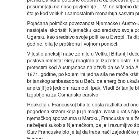
posumnjaju na naše povjerenje… Mi ne krijemo da je 
što je kod velikih i samostalnih monarhija sasvim p
Pojačana politička povezanost Njemačke i Austro-U
nastojala iskoristiti Njemačku kao sredstvo svoje p
Ugarsku kao sredstvo svoje politike u Evropi. Ta d
godine, bila je proširena i vojnom pomoći.
Vijest o aneksiji naše zemlje u Velikoj Britaniji do
poslova ministar Grey reagirao je izuzetno oštro.
protestira kod Austrijanaca naloživši da se Vlada 
1871. godine, po kojem “ni jedna sila ne može kršit
britanskog ambasadora u Beču da energično ukaže 
aneksiji još jednom razmotri. Ipak, Vladi Britanije 
izgubljena za Osmansko carstvo.
Reakcija u Francuskoj bila je dosta različita od one 
pogođena krizom koja ju je mogla uvesti u rat s Nj
njemačkog sporazuma u Maroku, Francuska nije žel
neželjeni sukob s Njemačkom, pa je i razumljivo št
Stav Francuske bio je taj da treba naći zajedničko 
Evropu.