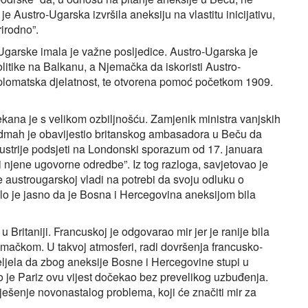
Austro‑Ugarska izvršila aneksiju na vlastitu inicijativu,
rirodno”.
garske imala je važne posljedice. Austro‑Ugarska je
olitike na Balkanu, a Njemačka da iskoristi Austro-
iplomatska djelatnost, te otvorena pomoć početkom 1909.
čekana je s velikom ozbiljnošću. Zamjenik ministra vanjskih
 Odmah je obavijestio britanskog ambasadora u Beču da
Austrije podsjeti na Londonski sporazum od 17. januara
i njene ugovorne odredbe”. Iz tog razloga, savjetovao je
austrougarskoj vladi na potrebi da svoju odluku o
bilo je jasno da je Bosna i Hercegovina aneksijom bila
u Britaniji. Francuskoj je odgovarao mir jer je ranije bila
emačkom. U takvoj atmosferi, radi dovršenja francusko-
jela da zbog aneksije Bosne i Hercegovine stupi u
o je Pariz ovu vijest dočekao bez prevelikog uzbuđenja.
rješenje novonastalog problema, koji će značiti mir za