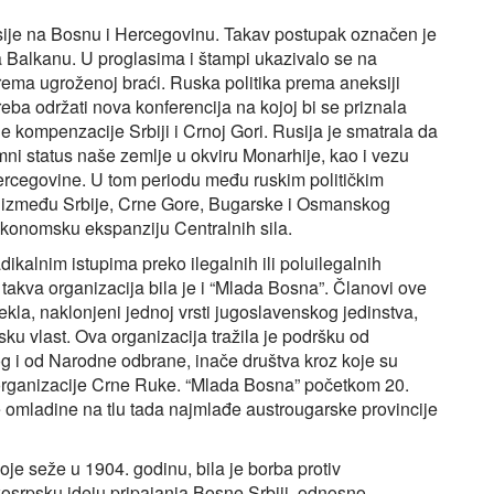
ksije na Bosnu i Hercegovinu. Takav postupak označen je
a Balkanu. U proglasima i štampi ukazivalo se na
 prema ugroženoj braći. Ruska politika prema aneksiji
eba održati nova konferencija na kojoj bi se priznala
kompenzacije Srbiji i Crnoj Gori. Rusija je smatrala da
mni status naše zemlje u okviru Monarhije, kao i vezu
ercegovine. U tom periodu među ruskim političkim
u između Srbije, Crne Gore, Bugarske i Osmanskog
i ekonomsku ekspanziju Centralnih sila.
dikalnim istupima preko ilegalnih ili poluilegalnih
na takva organizacija bila je i “Mlada Bosna”. Članovi ove
ekla, naklonjeni jednoj vrsti jugoslavenskog jedinstva,
u vlast. Ova organizacija tražila je podršku od
log i od Narodne odbrane, inače društva kroz koje su
ke organizacije Crne Ruke. “Mlada Bosna” početkom 20.
ge omladine na tlu tada najmlađe austrougarske provincije
je seže u 1904. godinu, bila je borba protiv
likosrpsku ideju pripajanja Bosne Srbiji, odnosno