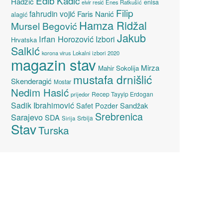
Edib Kadić
Hadžić
enisa
elvir resić
Enes Ratkušić
Filip
fahrudin vojić
Faris Nanić
alagić
Hamza Ridžal
Mursel Begović
Jakub
Irfan Horozović
Izbori
Hrvatska
Salkić
Lokalni izbori 2020
korona virus
magazin stav
Mirza
Mahir Sokolija
mustafa drnišlić
Skenderagić
Mostar
Nedim Hasić
Recep Tayyip Erdogan
prijedor
Sadik Ibrahimović
Sandžak
Safet Pozder
Srebrenica
Sarajevo
SDA
Srbija
Sirija
Stav
Turska