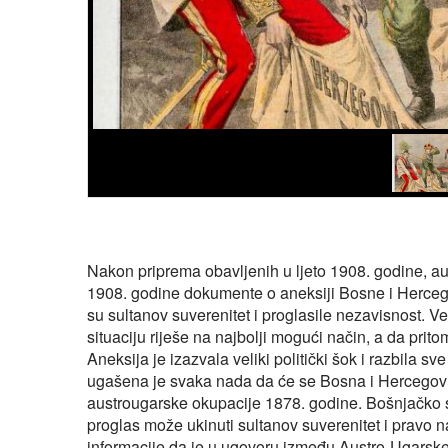
Nakon priprema obavljenih u ljeto 1908. godine, au
1908. godine dokumente o aneksiji Bosne i Hercego
su sultanov suverenitet i proglasile nezavisnost. 
situaciju riješe na najbolji mogući način, a da prit
Aneksija je izazvala veliki politički šok i razbila 
ugašena je svaka nada da će se Bosna i Hercegovina 
austrougarske okupacije 1878. godine. Bošnjačko s
proglas može ukinuti sultanov suverenitet i pravo 
informacije da je u ugovoru između Austro-Ugarske 