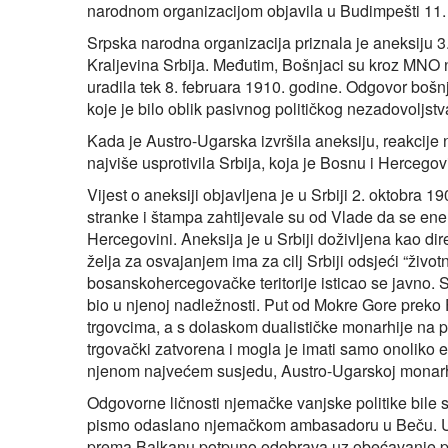
narodnom organizacijom objavila u Budimpešti 11.
Srpska narodna organizacija priznala je aneksiju 3
Kraljevina Srbija. Međutim, Bošnjaci su kroz MNO nast
uradila tek 8. februara 1910. godine. Odgovor bošn
koje je bilo oblik pasivnog političkog nezadovoljs
Kada je Austro-Ugarska izvršila aneksiju, reakcije 
najviše usprotivila Srbija, koja je Bosnu i Hercegov
Vijest o aneksiji objavljena je u Srbiji 2. oktobra 1
stranke i štampa zahtijevale su od Vlade da se en
Hercegovini. Aneksija je u Srbiji doživljena kao d
želja za osvajanjem ima za cilj Srbiji odsjeći “životn
bosanskohercegovačke teritorije isticao se javno. S
bio u njenoj nadležnosti. Put od Mokre Gore prek
trgovcima, a s dolaskom dualističke monarhije na 
trgovački zatvorena i mogla je imati samo onoliko 
njenom najvećem susjedu, Austro-Ugarskoj monarhi
Odgovorne ličnosti njemačke vanjske politike bile 
pismo odaslano njemačkom ambasadoru u Beču. U n
prema Balkanu potpuno odobrava uz obećavanje pod