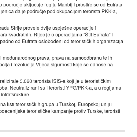
To područje uključuje regiju Manbij i prostire se od Eufrata
njenica da je područje pod okupacijom terorista PKK-a,
adu Sirije provele dvije uspješne operacije i
ara kvadratnih. Riječ je o operacijama “Štit Eufrata” i
apadno od Eufrata oslobođeni od terorističkih organizacija
zi međunarodnog prava, prava na samoodbranu te ih
acija i rezolucija Vijeća sigurnosti koje se odnose na
lizirale 3.060 terorista ISIS-a koji je u terorističkim
a. Neutralizirani su i teroristi YPG/PKK-a, a u regijama
infratsrukture.
a listi terorističkih grupa u Turskoj, Europskoj uniji i
cenijske terorističke kampanje protiv Turske, teroristi