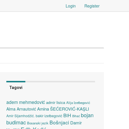
Login
Register
Tagovi
adem mehmedović
admir lisica
Alija Izetbegović
Amina ŠEĆEROVIĆ-KAŞLI
Alma Arnautović
bojan
BiH
Amir Sijamhodžić.
bakir izetbegović
Bihać
budimac
Bošnjaci
Damir
Bosanski jezik