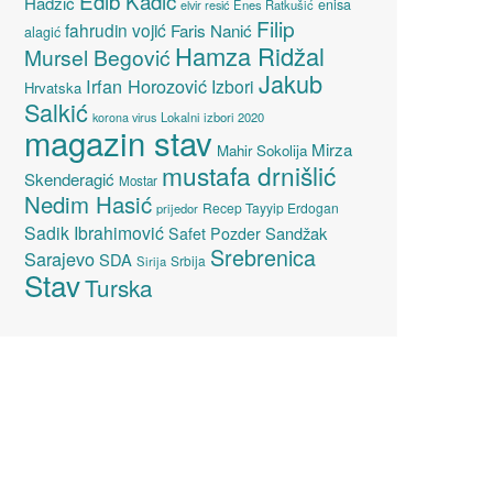
Edib Kadić
Hadžić
enisa
elvir resić
Enes Ratkušić
Filip
fahrudin vojić
Faris Nanić
alagić
Hamza Ridžal
Mursel Begović
Jakub
Irfan Horozović
Izbori
Hrvatska
Salkić
Lokalni izbori 2020
korona virus
magazin stav
Mirza
Mahir Sokolija
mustafa drnišlić
Skenderagić
Mostar
Nedim Hasić
Recep Tayyip Erdogan
prijedor
Sadik Ibrahimović
Sandžak
Safet Pozder
Srebrenica
Sarajevo
SDA
Srbija
Sirija
Stav
Turska