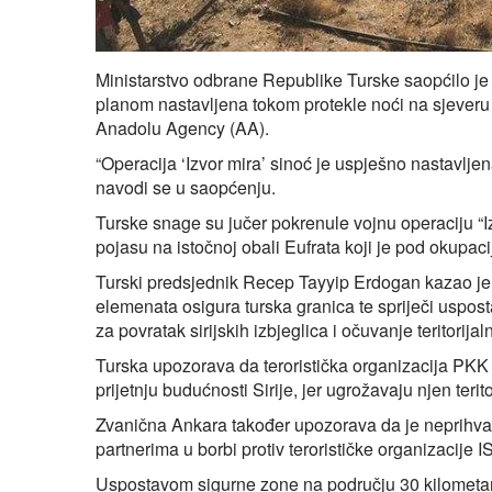
Ministarstvo odbrane Republike Turske saopćilo je 
planom nastavljena tokom protekle noći na sjeveru Si
Anadolu Agency (AA).
“Operacija ‘Izvor mira’ sinoć je uspješno nastavljena 
navodi se u saopćenju.
Turske snage su jučer pokrenule vojnu operaciju “I
pojasu na istočnoj obali Eufrata koji je pod okupac
Turski predsjednik Recep Tayyip Erdogan kazao je da
elemenata osigura turska granica te spriječi usposta
za povratak sirijskih izbjeglica i očuvanje teritorijaln
Turska upozorava da teroristička organizacija PKK 
prijetnju budućnosti Sirije, jer ugrožavaju njen teritori
Zvanična Ankara također upozorava da je neprihvatl
partnerima u borbi protiv terorističke organizacije I
Uspostavom sigurne zone na području 30 kilometa