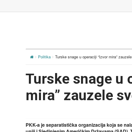
Politika
Turske snage u operaciji “Izvor mira” zauzele
Turske snage u o
mira” zauzele sv
PKK-a je separatistička organizacija koja se nala
uniji i Sjedinjenim Američkim Državama (SAD). 