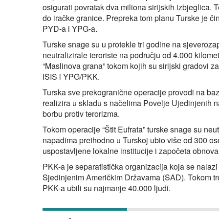
osigurati povratak dva miliona sirijskih izbjeglica. 
do iračke granice. Prepreka tom planu Turske je či
PYD-a i YPG-a.
Turske snage su u protekle tri godine na sjeverozap
neutralizirale teroriste na području od 4.000 kilomet
“Maslinova grana” tokom kojih su sirijski gradovi z
ISIS i YPG/PKK.
Turska sve prekogranične operacije provodi na ba
realizira u skladu s načelima Povelje Ujedinjenih n
borbu protiv terorizma.
Tokom operacije “Štit Eufrata” turske snage su neutra
napadima prethodno u Turskoj ubio više od 300 osob
uspostavljene lokalne institucije i započeta obnova 
PKK-a je separatistička organizacija koja se nalazi n
Sjedinjenim Američkim Državama (SAD). Tokom trode
PKK-a ubili su najmanje 40.000 ljudi.