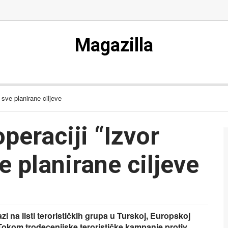
Magazilla
 sve planirane ciljeve
peraciji “Izvor
e planirane ciljeve
zi na listi terorističkih grupa u Turskoj, Europskoj
Tokom trodecenijske terorističke kampanje protiv