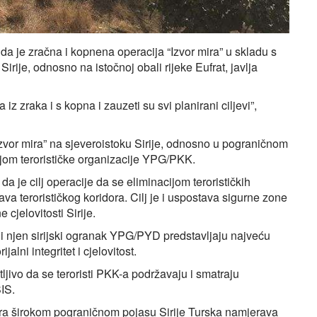
da je zračna i kopnena operacija “Izvor mira” u skladu s
rije, odnosno na istočnoj obali rijeke Eufrat, javlja
iz zraka i s kopna i zauzeti su svi planirani ciljevi”,
zvor mira” na sjeveroistoku Sirije, odnosno u pograničnom
ijom terorističke organizacije YPG/PKK.
 je cilj operacije da se eliminacijom terorističkih
va terorističkog koridora. Cilj je i uspostava sigurne zone
e cjelovitosti Sirije.
i njen sirijski ogranak YPG/PYD predstavljaju najveću
jalni integritet i cjelovitost.
jivo da se teroristi PKK-a podržavaju i smatraju
SIS.
ra širokom pograničnom pojasu Sirije Turska namjerava