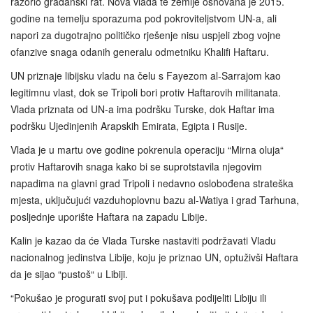
razorio građanski rat. Nova vlada te zemlje osnovana je 2015.
godine na temelju sporazuma pod pokroviteljstvom UN-a, ali
napori za dugotrajno političko rješenje nisu uspjeli zbog vojne
ofanzive snaga odanih generalu odmetniku Khalifi Haftaru.
UN priznaje libijsku vladu na čelu s Fayezom al-Sarrajom kao
legitimnu vlast, dok se Tripoli bori protiv Haftarovih militanata.
Vlada priznata od UN-a ima podršku Turske, dok Haftar ima
podršku Ujedinjenih Arapskih Emirata, Egipta i Rusije.
Vlada je u martu ove godine pokrenula operaciju “Mirna oluja“
protiv Haftarovih snaga kako bi se suprotstavila njegovim
napadima na glavni grad Tripoli i nedavno oslobođena strateška
mjesta, uključujući vazduhoplovnu bazu al-Watiya i grad Tarhuna,
posljednje uporište Haftara na zapadu Libije.
Kalin je kazao da će Vlada Turske nastaviti podržavati Vladu
nacionalnog jedinstva Libije, koju je priznao UN, optuživši Haftara
da je sijao “pustoš“ u Libiji.
“Pokušao je progurati svoj put i pokušava podijeliti Libiju ili