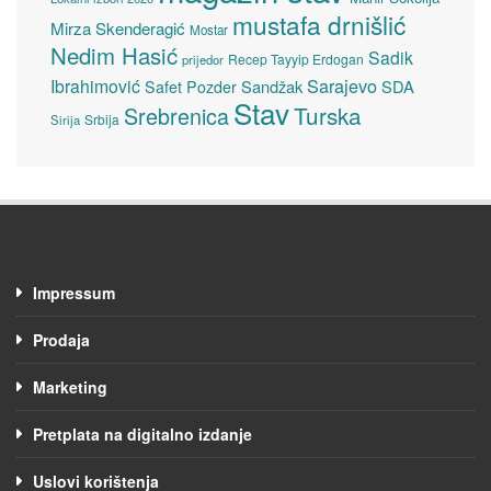
mustafa drnišlić
Mirza Skenderagić
Mostar
Nedim Hasić
Sadik
Recep Tayyip Erdogan
prijedor
Sarajevo
Ibrahimović
Sandžak
SDA
Safet Pozder
Stav
Turska
Srebrenica
Srbija
Sirija
Impressum
Prodaja
Marketing
Pretplata na digitalno izdanje
Uslovi korištenja