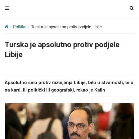
T
T
o
o
g
g
Politika
Turska je apsolutno protiv podjele Libije
g
g
l
l
Turska je apsolutno protiv podjele
e
e
n
n
Libije
a
a
v
v
i
i
g
g
Apsolutno smo protiv razbijanja Libije, bilo u stvarnosti, bilo
a
a
na karti, ili politički ili geografski, rekao je Kalin
t
t
i
i
o
o
n
n