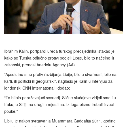
Ibrahim Kalin, portparol ureda turskog predsjednika istakao je
kako se Turska odlučno protivi podjeli Libije, bilo to načelno ili
zakonski, prenosi Anadolu Agency (AA).
“Apsolutno smo protiv razbijanja Libije, bilo u stvarnosti, bilo na
karti, ili politički ili geografski”, naglasio je Kalin u intervjuu za
londonski CNN International i dodao:
“To bi bio poražavajući scenarij. Slične slučajeve vidjeli smo i u
Iraku, u Siriji, na drugim mjestima. Iz toga bismo trebali izvući
pouke.“
Libiju je nakon svrgavanja Muammara Gaddafija 2011. godine