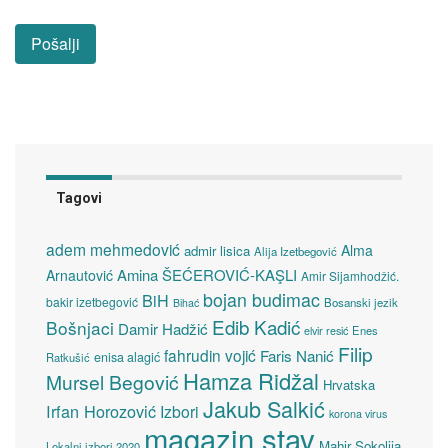
Tagovi
adem mehmedović
Alma
admir lisica
Alija Izetbegović
Amina ŠEĆEROVIĆ-KAŞLI
Arnautović
Amir Sijamhodžić.
bojan budimac
BiH
bakir izetbegović
Bosanski jezik
Bihać
Edib Kadić
Bošnjaci
Damir Hadžić
elvir resić
Enes
Filip
fahrudin vojić
Faris Nanić
enisa alagić
Ratkušić
Hamza Ridžal
Mursel Begović
Hrvatska
Jakub Salkić
Irfan Horozović
Izbori
korona virus
magazin stav
Mahir Sokolija
Lokalni izbori 2020