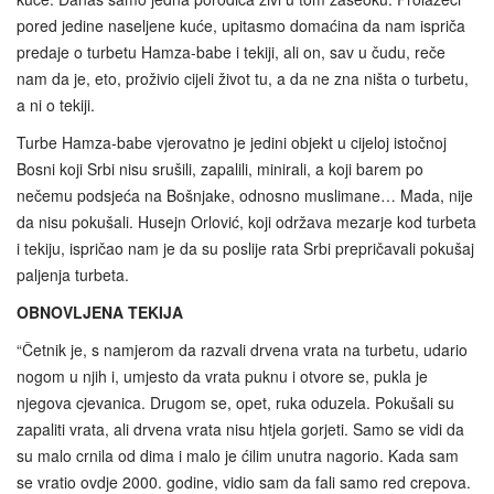
pored jedine naseljene kuće, upitasmo domaćina da nam ispriča
predaje o turbetu Hamza-babe i tekiji, ali on, sav u čudu, reče
nam da je, eto, proživio cijeli život tu, a da ne zna ništa o turbetu,
a ni o tekiji.
Turbe Hamza-babe vjerovatno je jedini objekt u cijeloj istočnoj
Bosni koji Srbi nisu srušili, zapalili, minirali, a koji barem po
nečemu podsjeća na Bošnjake, odnosno muslimane… Mada, nije
da nisu pokušali. Husejn Orlović, koji održava mezarje kod turbeta
i tekiju, ispričao nam je da su poslije rata Srbi prepričavali pokušaj
paljenja turbeta.
OBNOVLJENA TEKIJA
“Četnik je, s namjerom da razvali drvena vrata na turbetu, udario
nogom u njih i, umjesto da vrata puknu i otvore se, pukla je
njegova cjevanica. Drugom se, opet, ruka oduzela. Pokušali su
zapaliti vrata, ali drvena vrata nisu htjela gorjeti. Samo se vidi da
su malo crnila od dima i malo je ćilim unutra nagorio. Kada sam
se vratio ovdje 2000. godine, vidio sam da fali samo red crepova.