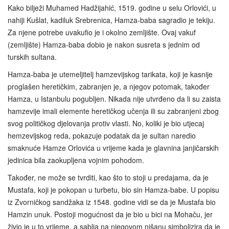
Kako bilježi Muhamed Hadžijahić, 1519. godine u selu Orlovići, u
nahiji Kušlat, kadiluk Srebrenica, Hamza-baba sagradio je tekiju.
Za njene potrebe uvakufio je i okolno zemljište. Ovaj vakuf
(zemljište) Hamza-baba dobio je nakon susreta s jednim od
turskih sultana.
Hamza-baba je utemeljitelj hamzevijskog tarikata, koji je kasnije
proglašen heretičkim, zabranjen je, a njegov potomak, također
Hamza, u Istanbulu pogubljen. Nikada nije utvrđeno da li su zaista
hamzevije imali elemente heretičkog učenja ili su zabranjeni zbog
svog političkog djelovanja protiv vlasti. No, koliki je bio utjecaj
hemzevijskog reda, pokazuje podatak da je sultan naredio
smaknuće Hamze Orlovića u vrijeme kada je glavnina janjičarskih
jedinica bila zaokupljena vojnim pohodom.
Također, ne može se tvrditi, kao što to stoji u predajama, da je
Mustafa, koji je pokopan u turbetu, bio sin Hamza-babe. U popisu
iz Zvorničkog sandžaka iz 1548. godine vidi se da je Mustafa bio
Hamzin unuk. Postoji mogućnost da je bio u bici na Mohaču, jer
živio je u to vrijeme, a sablja na njegovom nišanu simbolizira da je