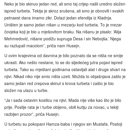
Neko je bio skinuo jedan red, ali smo taj crijep našli uredno složen
ispred turbeta. Tekija je skroz srušena, ali smo je obnovili i svakih
petnaest dana imamo zikr. Dolazi jedan efendija iz Kladnja.
Uništen je samo jedan nišan u mezarju kod turbeta. To je mezar
čovjeka koji je bio u mješovitom braku. Na nišanu je pisalo: ‘Alija
Mehmedović, nišane podižu supruga Desa i sin Nebojša.’ Njega
su razlupali macolom”, priča nam Husejn.
U ovim krajevima od davnina je bilo poznato da se ništa ne smije
ukrasti. Ako nešto nestane, to se do sljedećeg jutra pojavi ispred
turbeta. Tako su mještani godinama ostavljali alat i druge stvari na
njivi. Nikad niko nije smio ništa uzeti. Možda to objašnjava zašto je
samo jedan red crepova skinut s krova turbeta i zašto je bio
složen na ulazu u turbe.
“Ja i sada ostavim kosilicu na njivi. Mada nije više kao što je bilo
prije. Poslije rata je i turbe obijeno, obili kutiju za novac, u tekiji
razbijen prozor”, priča Husejn.
U turbetu su pokopani Hamza-baba i njegov sin Mustafa. Postoji