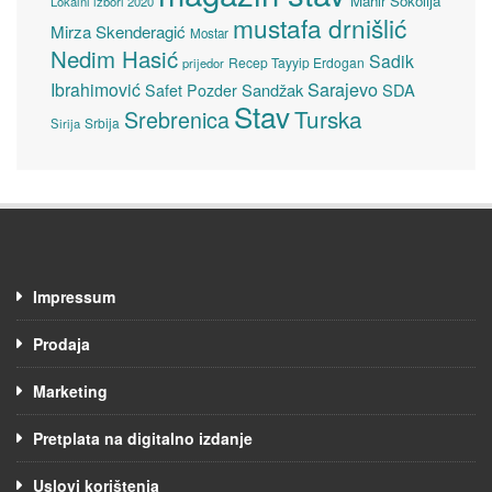
Mahir Sokolija
Lokalni izbori 2020
mustafa drnišlić
Mirza Skenderagić
Mostar
Nedim Hasić
Sadik
Recep Tayyip Erdogan
prijedor
Sarajevo
Ibrahimović
Sandžak
SDA
Safet Pozder
Stav
Turska
Srebrenica
Srbija
Sirija
Impressum
Prodaja
Marketing
Pretplata na digitalno izdanje
Uslovi korištenja