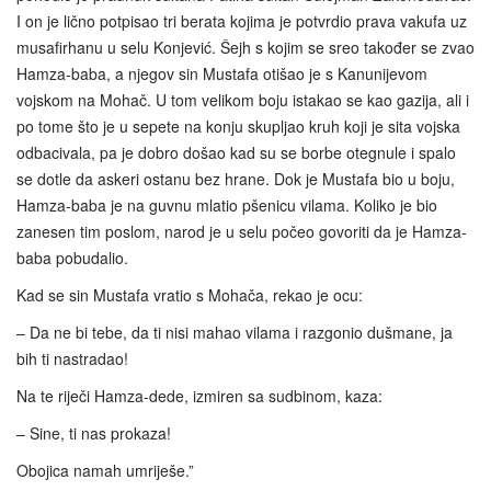
I on je lično potpisao tri berata kojima je potvrdio prava vakufa uz
musafirhanu u selu Konjević. Šejh s kojim se sreo također se zvao
Hamza-baba, a njegov sin Mustafa otišao je s Kanunijevom
vojskom na Mohač. U tom velikom boju istakao se kao gazija, ali i
po tome što je u sepete na konju skupljao kruh koji je sita vojska
odbacivala, pa je dobro došao kad su se borbe otegnule i spalo
se dotle da askeri ostanu bez hrane. Dok je Mustafa bio u boju,
Hamza-baba je na guvnu mlatio pšenicu vilama. Koliko je bio
zanesen tim poslom, narod je u selu počeo govoriti da je Hamza-
baba pobudalio.
Kad se sin Mustafa vratio s Mohača, rekao je ocu:
– Da ne bi tebe, da ti nisi mahao vilama i razgonio dušmane, ja
bih ti nastradao!
Na te riječi Hamza-dede, izmiren sa sudbinom, kaza:
– Sine, ti nas prokaza!
Obojica namah umriješe.”