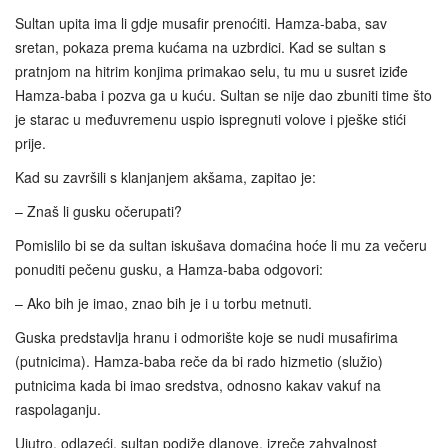
Sultan upita ima li gdje musafir prenoćiti. Hamza-baba, sav
sretan, pokaza prema kućama na uzbrdici. Kad se sultan s
pratnjom na hitrim konjima primakao selu, tu mu u susret iziđe
Hamza‑baba i pozva ga u kuću. Sultan se nije dao zbuniti time što
je starac u međuvremenu uspio ispregnuti volove i pješke stići
prije.
Kad su završili s klanjanjem akšama, zapitao je:
– Znaš li gusku očerupati?
Pomislilo bi se da sultan iskušava domaćina hoće li mu za večeru
ponuditi pečenu gusku, a Hamza-baba odgovori:
– Ako bih je imao, znao bih je i u torbu metnuti.
Guska predstavlja hranu i odmorište koje se nudi musafirima
(putnicima). Hamza-baba reče da bi rado hizmetio (služio)
putnicima kada bi imao sredstva, odnosno kakav vakuf na
raspolaganju.
Ujutro, odlazeći, sultan podiže dlanove, izreče zahvalnost