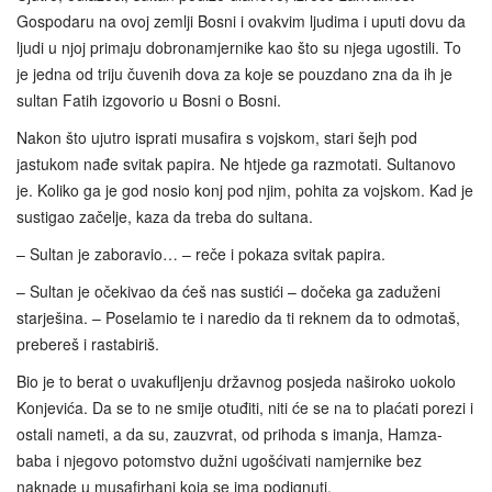
Gospodaru na ovoj zemlji Bosni i ovakvim ljudima i uputi dovu da
ljudi u njoj primaju dobronamjernike kao što su njega ugostili. To
je jedna od triju čuvenih dova za koje se pouzdano zna da ih je
sultan Fatih izgovorio u Bosni o Bosni.
Nakon što ujutro isprati musafira s vojskom, stari šejh pod
jastukom nađe svitak papira. Ne htjede ga razmotati. Sultanovo
je. Koliko ga je god nosio konj pod njim, pohita za vojskom. Kad je
sustigao začelje, kaza da treba do sultana.
– Sultan je zaboravio… – reče i pokaza svitak papira.
– Sultan je očekivao da ćeš nas sustići – dočeka ga zaduženi
starješina. – Poselamio te i naredio da ti reknem da to odmotaš,
prebereš i rastabiriš.
Bio je to berat o uvakufljenju državnog posjeda naširoko uokolo
Konjevića. Da se to ne smije otuđiti, niti će se na to plaćati porezi i
ostali nameti, a da su, zauzvrat, od prihoda s imanja, Hamza-
baba i njegovo potomstvo dužni ugošćivati namjernike bez
naknade u musafirhani koja se ima podignuti.