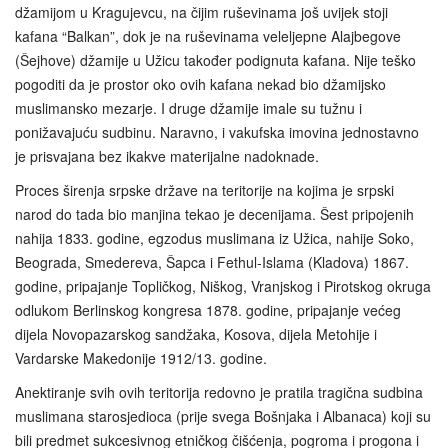
džamijom u Kragujevcu, na čijim ruševinama još uvijek stoji
kafana “Balkan”, dok je na ruševinama veleljepne Alajbegove
(Šejhove) džamije u Užicu također podignuta kafana. Nije teško
pogoditi da je prostor oko ovih kafana nekad bio džamijsko
muslimansko mezarje. I druge džamije imale su tužnu i
ponižavajuću sudbinu. Naravno, i vakufska imovina jednostavno
je prisvajana bez ikakve materijalne nadoknade.
Proces širenja srpske države na teritorije na kojima je srpski
narod do tada bio manjina tekao je decenijama. Šest pripojenih
nahija 1833. godine, egzodus muslimana iz Užica, nahije Soko,
Beograda, Smedereva, Šapca i Fethul-Islama (Kladova) 1867.
godine, pripajanje Topličkog, Niškog, Vranjskog i Pirotskog okruga
odlukom Berlinskog kongresa 1878. godine, pripajanje većeg
dijela Novopazarskog sandžaka, Kosova, dijela Metohije i
Vardarske Makedonije 1912/13. godine.
Anektiranje svih ovih teritorija redovno je pratila tragična sudbina
muslimana starosjedioca (prije svega Bošnjaka i Albanaca) koji su
bili predmet sukcesivnog etničkog čišćenja, pogroma i progona i