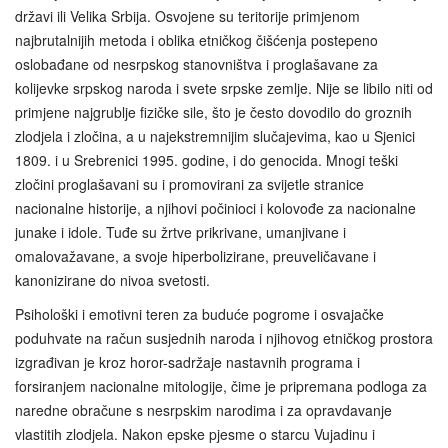
državi ili Velika Srbija. Osvojene su teritorije primjenom
najbrutalnijih metoda i oblika etničkog čišćenja postepeno
oslobađane od nesrpskog stanovništva i proglašavane za
kolijevke srpskog naroda i svete srpske zemlje. Nije se libilo niti od
primjene najgrublje fizičke sile, što je često dovodilo do groznih
zlodjela i zločina, a u najekstremnijim slučajevima, kao u Sjenici
1809. i u Srebrenici 1995. godine, i do genocida. Mnogi teški
zločini proglašavani su i promovirani za svijetle stranice
nacionalne historije, a njihovi počinioci i kolovođe za nacionalne
junake i idole. Tuđe su žrtve prikrivane, umanjivane i
omalovažavane, a svoje hiperbolizirane, preuveličavane i
kanonizirane do nivoa svetosti.
Psihološki i emotivni teren za buduće pogrome i osvajačke
poduhvate na račun susjednih naroda i njihovog etničkog prostora
izgrađivan je kroz horor-sadržaje nastavnih programa i
forsiranjem nacionalne mitologije, čime je pripremana podloga za
naredne obračune s nesrpskim narodima i za opravdavanje
vlastitih zlodjela. Nakon epske pjesme o starcu Vujadinu i