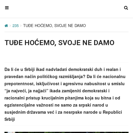
T
T
o
o
g
g
235
TUĐE HOĆEMO, SVOJE NE DAMO
g
g
l
l
TUĐE HOĆEMO, SVOJE NE DAMO
e
e
n
n
a
a
v
v
Da li će u Srbiji ikad nadvladati demokratski duh i realan i
i
i
pravedan način političkog razmišljanja? Da li će nacionalnu
g
g
prepotentnost, isključivost i agresivnu nabusitost u smislu
a
a
“ja najveći, ja najjači” ikada zamijeniti demokratski i
t
t
racionalni pristup krucijalnim pitanjima koja su bitna i od
i
i
egzistencijalne važnosti ne samo za srpski narod u
o
o
susjednim državama već i za nesrpske narode u Republici
n
n
Srbiji