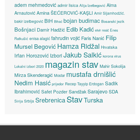
adem mehmedović
Alma
admir lisica
Alija Izetbegović
Amina ŠEĆEROVIĆ-KAŞLI
Arnautović
Amir Sijamhodžić.
bojan budimac
BiH
bakir izetbegović
Bosanski jezik
Bihać
Edib Kadić
Bošnjaci
Damir Hadžić
elvir resić
Enes
Filip
fahrudin vojić
Faris Nanić
enisa alagić
Ratkušić
Hamza Ridžal
Mursel Begović
Hrvatska
Jakub Salkić
Irfan Horozović
Izbori
korona virus
magazin stav
Mahir Sokolija
Lokalni izbori 2020
mustafa drnišlić
Mirza Skenderagić
Mostar
Nedim Hasić
Sadik
Recep Tayyip Erdogan
prijedor
Sarajevo
Ibrahimović
Sandžak
SDA
Safet Pozder
Stav
Turska
Srebrenica
Srbija
Sirija