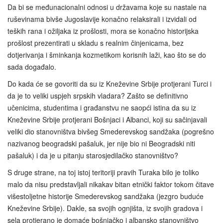
Da bi se međunacionalni odnosi u državama koje su nastale na
ruševinama bivše Jugoslavije konačno relaksirali i izvidali od
teških rana i ožiljaka iz prošlosti, mora se konačno historijska
prošlost prezentirati u skladu s realnim činjenicama, bez
dotjerivanja i šminkanja kozmetikom korisnih laži, kao što se do
sada događalo.
Do kada će se govoriti da su iz Kneževine Srbije protjerani Turci i
da je to veliki uspjeh srpskih vladara? Zašto se definitivno
učenicima, studentima i građanstvu ne saopći istina da su iz
Kneževine Srbije protjerani Bošnjaci i Albanci, koji su sačinjavali
veliki dio stanovništva bivšeg Smederevskog sandžaka (pogrešno
nazivanog beogradski pašaluk, jer nije bio ni Beogradski niti
pašaluk) i da je u pitanju starosjedilačko stanovništvo?
S druge strane, na toj istoj teritoriji pravih Turaka bilo je toliko
malo da nisu predstavljali nikakav bitan etnički faktor tokom čitave
višestoljetne historije Smederevskog sandžaka (jezgro buduće
Kneževine Srbije). Dakle, sa svojih ognjišta, iz svojih gradova i
sela protjerano je domaće bošnjačko i albansko stanovništvo