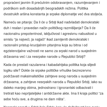
propraćeni javnim ili prećutnim odobravanjem, razumijevanjem i
podrškom svih dosadašnjih beogradskih režima. Politika
dvostrukih aršina konstanta je srpske diplomatije već dva stoljeća.
Nameću se pitanja: Da li će u Srbiji ikad nadvladati demokratski
duh i realan i pravedan način političkog razmišljanja? Da li će
nacionalnu prepotentnost, isključivost i agresivnu nabusitost u
smislu “ja najveći, ja najjači” ikad zamijeniti demokratski i
racionalni pristup krucijalnim pitanjima koja su bitna i od
egzistencijalne važnosti ne samo za srpski narod u susjednim
državama već i za nesrpske narode u Republici Srbiji?
Kada će prestati razularena i kabadahijska politika koja slijedi
logiku sile? Dokle će srpske političke vrhuške bezrezervno
podržavati maksimalističke zahtjeve svog naroda u susjednim
državama, a zahtjeve nesrpskih naroda u Republici Srbiji, iako su
daleko manjeg obima, jednostrano i ignorantski odbacivati i
tretirati kao neprijateljske i antidržavne akte. Ima li kraja politici “za
sebe hoću sve, a drugima ne dam ništa”.
Nesrpski narodi u Srbiji žele Srbiju koju će doživljavati kao svoju