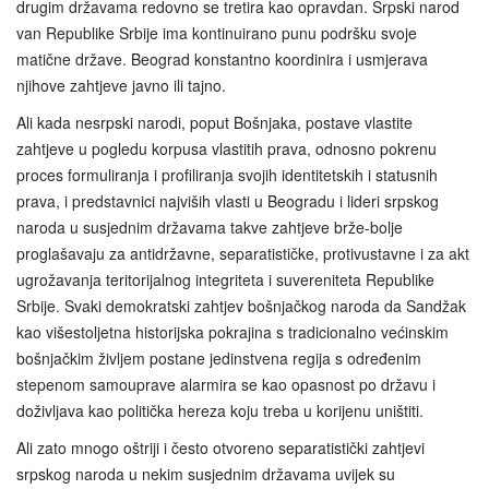
drugim državama redovno se tretira kao opravdan. Srpski narod
van Republike Srbije ima kontinuirano punu podršku svoje
matične države. Beograd konstantno koordinira i usmjerava
njihove zahtjeve javno ili tajno.
Ali kada nesrpski narodi, poput Bošnjaka, postave vlastite
zahtjeve u pogledu korpusa vlastitih prava, odnosno pokrenu
proces formuliranja i profiliranja svojih identitetskih i statusnih
prava, i predstavnici najviših vlasti u Beogradu i lideri srpskog
naroda u susjednim državama takve zahtjeve brže-bolje
proglašavaju za antidržavne, separatističke, protivustavne i za akt
ugrožavanja teritorijalnog integriteta i suvereniteta Republike
Srbije. Svaki demokratski zahtjev bošnjačkog naroda da Sandžak
kao višestoljetna historijska pokrajina s tradicionalno većinskim
bošnjačkim življem postane jedinstvena regija s određenim
stepenom samouprave alarmira se kao opasnost po državu i
doživljava kao politička hereza koju treba u korijenu uništiti.
Ali zato mnogo oštriji i često otvoreno separatistički zahtjevi
srpskog naroda u nekim susjednim državama uvijek su