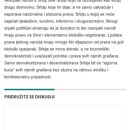
dragu domovinu; Srbiju koja im daje, a ne samo uskraćuje i
osporava nacionalna i statusna prava; Srbiju u kojoj se neće
osjećati tjeskobno, turobno, inferiorno i drugorazredno. Mnogi
srpski političari smatraju da je dovoljno to što nesrpski narodi
imaju pravo na život i elementarno biološko vegetiranje. Ljudska
prava jednog naroda imaju mnogo širi dijapazon od prava na goli
biološki opstanak. Srbija se mora istinski, a ne kozmetički
demokratizirati i uvažavati potrebe i prava svih njenih građana.
Samo demokratizirana i decentralizirana Srbija bit će “sigurna
kuća” svih njenih građana bez obzira na njihovu etničku i
konfesionalnu pripadnost.
PRIDRUŽITE SE DISKUSIJI