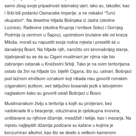
samo zbog svoje pripadnosti islamskoj vjeri, iako su, također, kao
i Srbi bili podanici Osmanske imperije, a ne nekakvi “Turci
okupatori”. Na desetine hiljada Bošnjaka iz Jadra (okoline
Loznice), Rađevine (okolina Krupnja i tvrđave Soko) i Gornjeg
Podrinja (s centrom u Šapcu), upotrebom brutalne sile od kneza
Miloša, morali su napustiti svoja rodna mjesta i preseliti se u
današnjoj Bosni. Na hiljade njih, naročito oni siromašnijeg stanja,
izjašnjavali su se da su Cigani muslimani jer njima nije bio
zabranjen ostanak u Kneževini Srbiji. Tako je na ovim teritorijama
ostalo da živi na hiljade tzv. bijelih Cigana, što su, ustvari, Bošnjaci
pod lažnom etničkom oznakom koji nikada nisu govorili romskim
(ciganskim) jezikom, već isključivo bosanski jezik s istovjetnim
naglaskom kako su govorili ostali Bošnjaci u Bosni.
Muslimanskom življu s teritorija s kojih su protjerani, bez
nadoknade ili u bescjenje, oduzimana je cjelokupna imovina,
uništavane su njihove džamije, mesdžidi i tekije, kao i mezarja. Na
mjestu najljepših džamija podizane su kafane u kojima je
konzumiran alkohol, kao što se desilo s velikom kamenom