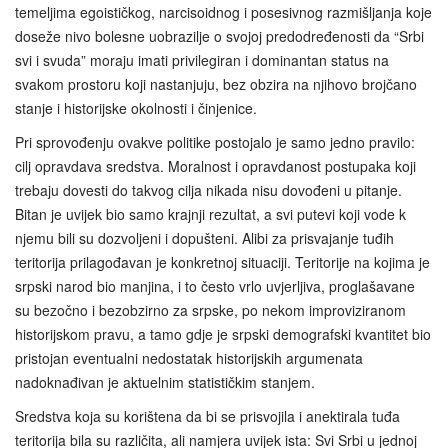
temeljima egoističkog, narcisoidnog i posesivnog razmišljanja koje
doseže nivo bolesne uobrazilje o svojoj predodređenosti da “Srbi
svi i svuda” moraju imati privilegiran i dominantan status na
svakom prostoru koji nastanjuju, bez obzira na njihovo brojčano
stanje i historijske okolnosti i činjenice.
Pri sprovođenju ovakve politike postojalo je samo jedno pravilo:
cilj opravdava sredstva. Moralnost i opravdanost postupaka koji
trebaju dovesti do takvog cilja nikada nisu dovođeni u pitanje.
Bitan je uvijek bio samo krajnji rezultat, a svi putevi koji vode k
njemu bili su dozvoljeni i dopušteni. Alibi za prisvajanje tuđih
teritorija prilagođavan je konkretnoj situaciji. Teritorije na kojima je
srpski narod bio manjina, i to često vrlo uvjerljiva, proglašavane
su bezočno i bezobzirno za srpske, po nekom improviziranom
historijskom pravu, a tamo gdje je srpski demografski kvantitet bio
pristojan eventualni nedostatak historijskih argumenata
nadoknađivan je aktuelnim statističkim stanjem.
Sredstva koja su korištena da bi se prisvojila i anektirala tuđa
teritorija bila su različita, ali namjera uvijek ista: Svi Srbi u jednoj