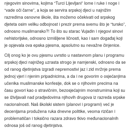
njegovim sinovima, kojima “Turci Lijevljani” lome i ruke i noge i
“vade oči čarne”, a koja se servira srpskoj djeci u najnižim
razredima osnovne škole, šta možemo očekivati od srpskog
djeteta osim veliku odbojnost i prezir prema svemu što je “tursko”,
odnosno muslimansko?! To što su starac Vujadin i njegovi sinovi
nehistorijske, odnosno izmišljene ličnosti, kao i sam događaj koji
je opjevala ova epska pjesma, apsolutno su nevažne činjenice.
Cilj onog ko je ovu pjesmu uvrstio u nastavnom planu i programu
srpskoj djeci najnižeg uzrasta strogo je namjenski, odnosno da se
od ranog djetinjstva izgradi nepremostivi jaz i zid mržnje prema
jednoj vjeri i njenim pripadnicima, a da i ne govorim o osjećanjima
učenika muslimanske konfesije, dok se o njihovim precima na
času govori kao o stravičnim, bezosjećajnim monstrumima koji su
se iživljavali nad pradjedovima njihovih drugova iz razreda srpske
nacionalnosti. Naš školski sistem (planovi i programi) već je
decenijama produžena ruka dnevne politike, veoma rizičan i
problematičan i toksično razara zdravo tkivo međunacionalnih
odnosa još od ranog djetinjstva.