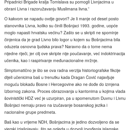
Pripadnici Brigade kralja Tomislava su pomogli Livnjacima u
obrani Livna i razoružavanju Muslimana livna.”
O kakvom se napadu ovdje govori? Je li manje od deset posto
stanovnika Livna, koliko su činili Bošnjaci 1993. godine, uopće
moglo napasti hrvatsku većinu? Zašto se u skripti ne spominje
činjenica da je grad Livno bilo logor u kojem su Bošnjacima bila
oduzeta osnovna ljudska prava? Naravno da o tome nema
nijedne riječi, jer cilj ove skripte nije poučavanje, već indoktrinacija
učenika, kao i raspirivanje međunacionalne mržnje.
Simptomatično je što se ova radna verzija historiografske fikcije
dijeli učenicima baš u trenutku kada Dragan Čović najavljuje
moguću blokadu Bosne i Hercegovine ako ne dođe do izmjena
Izbornog zakona. Proces obrazovanja u kantonima u kojima vlada
šovinistički HDZ već je uzurpiran, pa u spomenutom Duvnu i Livnu
Bošnjaci nemaju pravo na izučavanje bosanskog jezika i
nacionalne grupe predmeta.
Baš kao u vrijeme NDH, Bošnjacima je jedino dozvoljeno da se
vjerski izjašnjavaju, što se ogleda u dozvoli izvođenja islamske