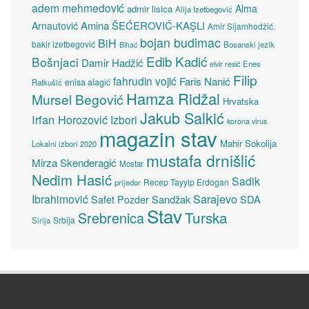
adem mehmedović
Alma
admir lisica
Alija Izetbegović
Amina ŠEĆEROVIĆ-KAŞLI
Arnautović
Amir Sijamhodžić.
bojan budimac
BiH
bakir izetbegović
Bosanski jezik
Bihać
Edib Kadić
Bošnjaci
Damir Hadžić
elvir resić
Enes
Filip
fahrudin vojić
Faris Nanić
enisa alagić
Ratkušić
Hamza Ridžal
Mursel Begović
Hrvatska
Jakub Salkić
Irfan Horozović
Izbori
korona virus
magazin stav
Mahir Sokolija
Lokalni izbori 2020
mustafa drnišlić
Mirza Skenderagić
Mostar
Nedim Hasić
Sadik
Recep Tayyip Erdogan
prijedor
Sarajevo
Ibrahimović
Sandžak
SDA
Safet Pozder
Stav
Turska
Srebrenica
Srbija
Sirija