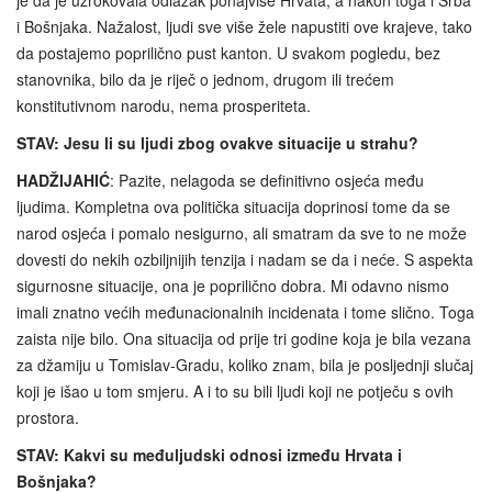
je da je uzrokovala odlazak ponajviše Hrvata, a nakon toga i Srba
i Bošnjaka. Nažalost, ljudi sve više žele napustiti ove krajeve, tako
da postajemo poprilično pust kanton. U svakom pogledu, bez
stanovnika, bilo da je riječ o jednom, drugom ili trećem
konstitutivnom narodu, nema prosperiteta.
STAV: Jesu li su ljudi zbog ovakve situacije u strahu?
HADŽIJAHIĆ
: Pazite, nelagoda se definitivno osjeća među
ljudima. Kompletna ova politička situacija doprinosi tome da se
narod osjeća i pomalo nesigurno, ali smatram da sve to ne može
dovesti do nekih ozbiljnijih tenzija i nadam se da i neće. S aspekta
sigurnosne situacije, ona je poprilično dobra. Mi odavno nismo
imali znatno većih međunacionalnih incidenata i tome slično. Toga
zaista nije bilo. Ona situacija od prije tri godine koja je bila vezana
za džamiju u Tomislav-Gradu, koliko znam, bila je posljednji slučaj
koji je išao u tom smjeru. A i to su bili ljudi koji ne potječu s ovih
prostora.
STAV: Kakvi su međuljudski odnosi između Hrvata i
Bošnjaka?