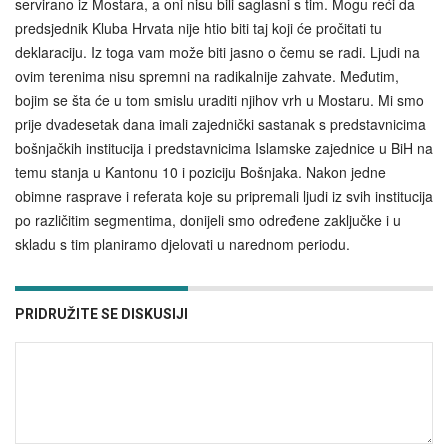
servirano iz Mostara, a oni nisu bili saglasni s tim. Mogu reći da
predsjednik Kluba Hrvata nije htio biti taj koji će pročitati tu
deklaraciju. Iz toga vam može biti jasno o čemu se radi. Ljudi na
ovim terenima nisu spremni na radikalnije zahvate. Međutim,
bojim se šta će u tom smislu uraditi njihov vrh u Mostaru. Mi smo
prije dvadesetak dana imali zajednički sastanak s predstavnicima
bošnjačkih institucija i predstavnicima Islamske zajednice u BiH na
temu stanja u Kantonu 10 i poziciju Bošnjaka. Nakon jedne
obimne rasprave i referata koje su pripremali ljudi iz svih institucija
po različitim segmentima, donijeli smo određene zaključke i u
skladu s tim planiramo djelovati u narednom periodu.
PRIDRUŽITE SE DISKUSIJI