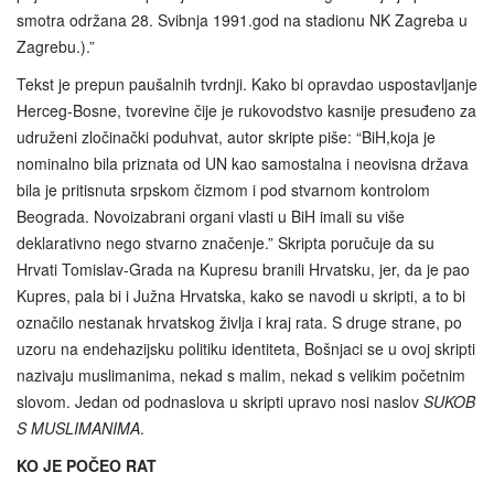
smotra održana 28. Svibnja 1991.god na stadionu NK Zagreba u
Zagrebu.).”
Tekst je prepun paušalnih tvrdnji. Kako bi opravdao uspostavljanje
Herceg-Bosne, tvorevine čije je rukovodstvo kasnije presuđeno za
udruženi zločinački poduhvat, autor skripte piše: “BiH,koja je
nominalno bila priznata od UN kao samostalna i neovisna država
bila je pritisnuta srpskom čizmom i pod stvarnom kontrolom
Beograda. Novoizabrani organi vlasti u BiH imali su više
deklarativno nego stvarno značenje.” Skripta poručuje da su
Hrvati Tomislav-Grada na Kupresu branili Hrvatsku, jer, da je pao
Kupres, pala bi i Južna Hrvatska, kako se navodi u skripti, a to bi
označilo nestanak hrvatskog življa i kraj rata. S druge strane, po
uzoru na endehazijsku politiku identiteta, Bošnjaci se u ovoj skripti
nazivaju muslimanima, nekad s malim, nekad s velikim početnim
slovom. Jedan od podnaslova u skripti upravo nosi naslov
SUKOB
S MUSLIMANIMA
.
KO JE POČEO RAT