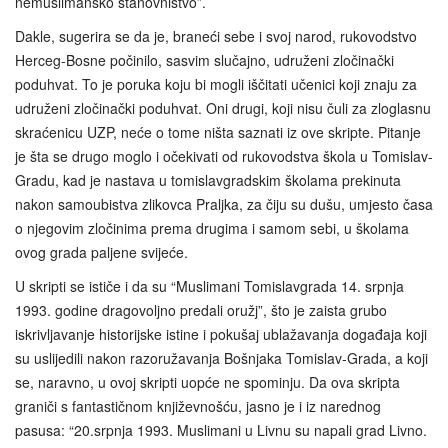
nemuslimansko stanovništvo”.
Dakle, sugerira se da je, braneći sebe i svoj narod, rukovodstvo
Herceg-Bosne počinilo, sasvim slučajno, udruženi zločinački
poduhvat. To je poruka koju bi mogli iščitati učenici koji znaju za
udruženi zločinački poduhvat. Oni drugi, koji nisu čuli za zloglasnu
skraćenicu UZP, neće o tome ništa saznati iz ove skripte. Pitanje
je šta se drugo moglo i očekivati od rukovodstva škola u Tomislav-
Gradu, kad je nastava u tomislavgradskim školama prekinuta
nakon samoubistva zlikovca Praljka, za čiju su dušu, umjesto časa
o njegovim zločinima prema drugima i samom sebi, u školama
ovog grada paljene svijeće.
U skripti se ističe i da su “Muslimani Tomislavgrada 14. srpnja
1993. godine dragovoljno predali oružj”, što je zaista grubo
iskrivljavanje historijske istine i pokušaj ublažavanja događaja koji
su uslijedili nakon razoružavanja Bošnjaka Tomislav-Grada, a koji
se, naravno, u ovoj skripti uopće ne spominju. Da ova skripta
graniči s fantastičnom književnošću, jasno je i iz narednog
pasusa: “20.srpnja 1993. Muslimani u Livnu su napali grad Livno.