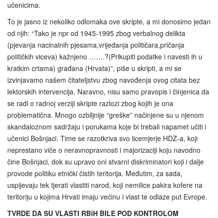
učenicima.
To je jasno iz nekoliko odlomaka ove skripte, a mi donosimo jedan
od njih: “Tako je npr od 1945-1995 zbog verbalnog delikta
(pjevanja nacinalnih pjesama,vrijeđanja političara,pričanja
političkih viceva) kažnjeno …….?(Prikupiti podatke i navesti ih u
kratkim crtama) građana (Hrvata)”, piše u skripti, a mi se
izvinjavamo našem čitateljstvu zbog navođenja ovog citata bez
lektorskih intervencija. Naravno, nisu samo pravopis i činjenica da
se radi o radnoj verziji skripte razlozi zbog kojih je ona
problematična. Mnogo ozbiljnije “greške” načinjene su u njenom
skandaloznom sadržaju i porukama koje bi trebali napamet učiti i
učenici Bošnjaci. Time se razotkriva svo licemjerje HDZ-a, koji
neprestano viče o neravnopravnosti i majorizaciji koju navodno
čine Bošnjaci, dok su upravo oni stvarni diskriminatori koji i dalje
provode politiku etnički čistih teritorija. Međutim, za sada,
uspijevaju tek tjerati vlastiti narod, koji nemilice pakira kofere na
teritoriju u kojima Hrvati imaju većinu i vlast te odlaze put Evrope.
TVRDE DA SU VLASTI RBiH BILE POD KONTROLOM