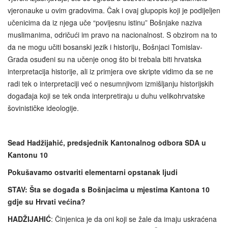
vjeronauke u ovim gradovima. Čak i ovaj glupopis koji je podijeljen
učenicima da iz njega uče “povijesnu istinu” Bošnjake naziva
muslimanima, odričući im pravo na nacionalnost. S obzirom na to
da ne mogu učiti bosanski jezik i historiju, Bošnjaci Tomislav-
Grada osuđeni su na učenje onog što bi trebala biti hrvatska
interpretacija historije, ali iz primjera ove skripte vidimo da se ne
radi tek o interpretaciji već o nesumnjivom izmišljanju historijskih
događaja koji se tek onda interpretiraju u duhu velikohrvatske
šovinističke ideologije.
Sead Hadžijahić, predsjednik Kantonalnog odbora SDA u
Kantonu 10
Pokušavamo ostvariti elementarni opstanak ljudi
STAV: Šta se događa s Bošnjacima u mjestima Kantona 10
gdje su Hrvati većina?
HADŽIJAHIĆ
: Činjenica je da oni koji se žale da imaju uskraćena