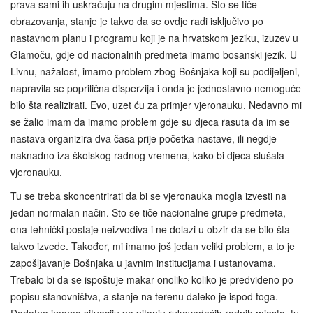
prava sami ih uskraćuju na drugim mjestima. Što se tiče
obrazovanja, stanje je takvo da se ovdje radi isključivo po
nastavnom planu i programu koji je na hrvatskom jeziku, izuzev u
Glamoču, gdje od nacionalnih predmeta imamo bosanski jezik. U
Livnu, nažalost, imamo problem zbog Bošnjaka koji su podijeljeni,
napravila se poprilična disperzija i onda je jednostavno nemoguće
bilo šta realizirati. Evo, uzet ću za primjer vjeronauku. Nedavno mi
se žalio imam da imamo problem gdje su djeca rasuta da im se
nastava organizira dva časa prije početka nastave, ili negdje
naknadno iza školskog radnog vremena, kako bi djeca slušala
vjeronauku.
Tu se treba skoncentrirati da bi se vjeronauka mogla izvesti na
jedan normalan način. Što se tiče nacionalne grupe predmeta,
ona tehnički postaje neizvodiva i ne dolazi u obzir da se bilo šta
takvo izvede. Također, mi imamo još jedan veliki problem, a to je
zapošljavanje Bošnjaka u javnim institucijama i ustanovama.
Trebalo bi da se ispoštuje makar onoliko koliko je predviđeno po
popisu stanovništva, a stanje na terenu daleko je ispod toga.