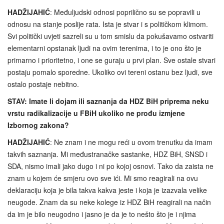
HADŽIJAHIĆ
: Međuljudski odnosi poprilično su se popravili u
odnosu na stanje poslije rata. Ista je stvar i s političkom klimom.
Svi politički uvjeti sazreli su u tom smislu da pokušavamo ostvariti
elementarni opstanak ljudi na ovim terenima, i to je ono što je
primarno i prioritetno, i one se guraju u prvi plan. Sve ostale stvari
postaju pomalo sporedne. Ukoliko ovi tereni ostanu bez ljudi, sve
ostalo postaje nebitno.
STAV: Imate li dojam ili saznanja da HDZ BiH priprema neku
vrstu radikalizacije u FBiH ukoliko ne prođu izmjene
Izbornog zakona?
HADŽIJAHIĆ
: Ne znam i ne mogu reći u ovom trenutku da imam
takvih saznanja. Mi međustranačke sastanke, HDZ BiH, SNSD i
SDA, nismo imali jako dugo i ni po kojoj osnovi. Tako da zaista ne
znam u kojem će smjeru ovo sve ići. Mi smo reagirali na ovu
deklaraciju koja je bila takva kakva jeste i koja je izazvala velike
neugode. Znam da su neke kolege iz HDZ BiH reagirali na način
da im je bilo neugodno i jasno je da je to nešto što je i njima