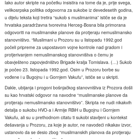
Iako autor skripte na početku insistira na tome da je, prije svega,
velikosrpska politika odgovorna za sukobe iz devedesetih godina,
u dijelu teksta koji tretira “sukob s muslimanima” ističe se da je
hrvatska paradržavna tvorevina Herceg-Bosna bila primorana
odgovoriti na muslimanske planove da protjeraju nemuslimansko
stanovništvo. “Muslimani u Prozoru su u listopadu 1992.god
počeli pripreme za uspostavom vojne kontrole nad gradom i
protjerivanjem nemuslimanskog stanovništva o čemu je
obavješteno zapovjedništvo Brigade kralja Tomislava. (…) Sukob
je počeo 23. listopada 1992.god. Osim u Prozoru borbe su
vođene i u Bugojnu i u Gornjem Vakufu”, ističe se u skripti.
Dakle, ubijanja i progoni bošnjačkog stanovništva iz Prozora došli
su kao hrvatski odgovor na navodne “muslimanske planove da
protjeraju nemuslimansko stanovništvo”. Skripta ne nudi nikakvih
detalja o sukobu HVO-a i Armije RBiH u Bugojnu i Gornjem
Vakufu, ali su u prethodnom citatu ti sukobi stavljeni u kontekst
dešavanja u Prozoru, za koje je autor, ne navodeći nikakav izvor,
ustanovio da se desio zbog “muslimanskih planova da protjeraju