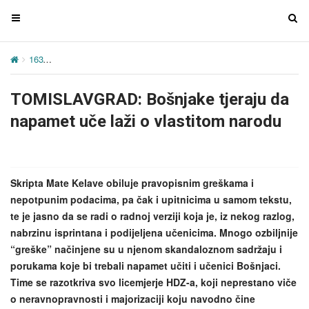
T
T
o
o
g
g
163
TOMISLAVGRAD: Bošnjake tjeraju da napamet uče laži o vlast
g
g
l
l
TOMISLAVGRAD: Bošnjake tjeraju da
e
e
n
n
napamet uče laži o vlastitom narodu
a
a
v
v
i
i
g
g
Skripta Mate Kelave obiluje pravopisnim greškama i
a
a
nepotpunim podacima, pa čak i upitnicima u samom tekstu,
t
t
te je jasno da se radi o radnoj verziji koja je, iz nekog razlog,
i
i
nabrzinu isprintana i podijeljena učenicima. Mnogo ozbiljnije
o
o
“greške” načinjene su u njenom skandaloznom sadržaju i
n
n
porukama koje bi trebali napamet učiti i učenici Bošnjaci.
Time se razotkriva svo licemjerje HDZ-a, koji neprestano viče
o neravnopravnosti i majorizaciji koju navodno čine