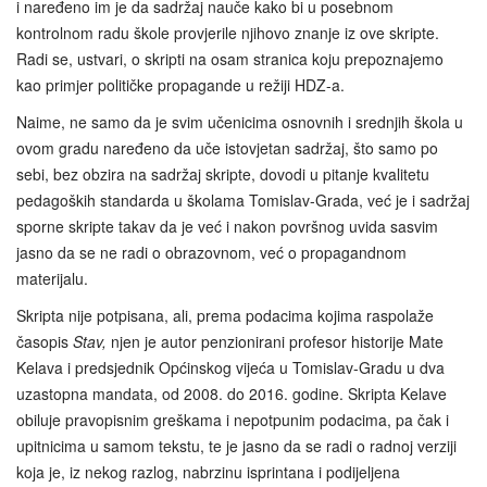
i naređeno im je da sadržaj nauče kako bi u posebnom
kontrolnom radu škole provjerile njihovo znanje iz ove skripte.
Radi se, ustvari, o skripti na osam stranica koju prepoznajemo
kao primjer političke propagande u režiji HDZ-a.
Naime, ne samo da je svim učenicima osnovnih i srednjih škola u
ovom gradu naređeno da uče istovjetan sadržaj, što samo po
sebi, bez obzira na sadržaj skripte, dovodi u pitanje kvalitetu
pedagoških standarda u školama Tomislav-Grada, već je i sadržaj
sporne skripte takav da je već i nakon površnog uvida sasvim
jasno da se ne radi o obrazovnom, već o propagandnom
materijalu.
Skripta nije potpisana, ali, prema podacima kojima raspolaže
časopis
Stav,
njen je autor penzionirani profesor historije Mate
Kelava i predsjednik Općinskog vijeća u Tomislav-Gradu u dva
uzastopna mandata, od 2008. do 2016. godine. Skripta Kelave
obiluje pravopisnim greškama i nepotpunim podacima, pa čak i
upitnicima u samom tekstu, te je jasno da se radi o radnoj verziji
koja je, iz nekog razlog, nabrzinu isprintana i podijeljena