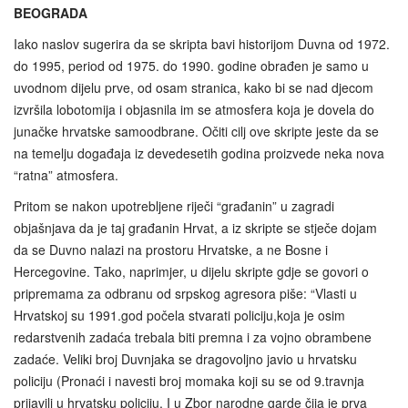
BEOGRADA
Iako naslov sugerira da se skripta bavi historijom Duvna od 1972.
do 1995, period od 1975. do 1990. godine obrađen je samo u
uvodnom dijelu prve, od osam stranica, kako bi se nad djecom
izvršila lobotomija i objasnila im se atmosfera koja je dovela do
junačke hrvatske samoodbrane. Očiti cilj ove skripte jeste da se
na temelju događaja iz devedesetih godina proizvede neka nova
“ratna” atmosfera.
Pritom se nakon upotrebljene riječi “građanin” u zagradi
objašnjava da je taj građanin Hrvat, a iz skripte se stječe dojam
da se Duvno nalazi na prostoru Hrvatske, a ne Bosne i
Hercegovine. Tako, naprimjer, u dijelu skripte gdje se govori o
pripremama za odbranu od srpskog agresora piše: “Vlasti u
Hrvatskoj su 1991.god počela stvarati policiju,koja je osim
redarstvenih zadaća trebala biti premna i za vojno obrambene
zadaće. Veliki broj Duvnjaka se dragovoljno javio u hrvatsku
policiju (Pronaći i navesti broj momaka koji su se od 9.travnja
prijavili u hrvatsku policiju. I u Zbor narodne garde čija je prva