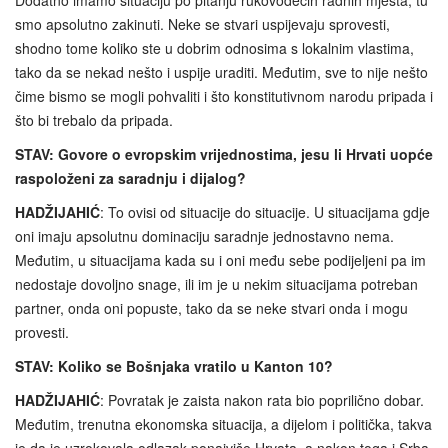
Dodatno imamo situaciju po pitanju rukovodećih radnih mjesta, tu
smo apsolutno zakinuti. Neke se stvari uspijevaju sprovesti,
shodno tome koliko ste u dobrim odnosima s lokalnim vlastima,
tako da se nekad nešto i uspije uraditi. Međutim, sve to nije nešto
čime bismo se mogli pohvaliti i što konstitutivnom narodu pripada i
što bi trebalo da pripada.
STAV: Govore o evropskim vrijednostima, jesu li Hrvati uopće
raspoloženi za saradnju i dijalog?
HADŽIJAHIĆ
: To ovisi od situacije do situacije. U situacijama gdje
oni imaju apsolutnu dominaciju saradnje jednostavno nema.
Međutim, u situacijama kada su i oni među sebe podijeljeni pa im
nedostaje dovoljno snage, ili im je u nekim situacijama potreban
partner, onda oni popuste, tako da se neke stvari onda i mogu
provesti.
STAV: Koliko se Bošnjaka vratilo u Kanton 10?
HADŽIJAHIĆ
: Povratak je zaista nakon rata bio poprilično dobar.
Međutim, trenutna ekonomska situacija, a dijelom i politička, takva