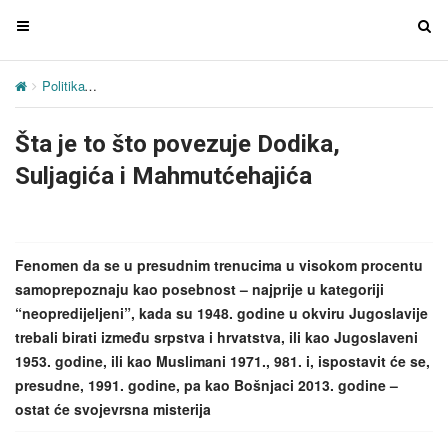
T
T
o
o
g
g
Politika
Šta je to što povezuje Dodika, Suljagića i Mahmutćehajića
g
g
l
l
Šta je to što povezuje Dodika,
e
e
n
n
Suljagića i Mahmutćehajića
a
a
v
v
i
i
g
g
Fenomen da se u presudnim trenucima u visokom procentu
a
a
samoprepoznaju kao posebnost – najprije u kategoriji
t
t
“neopredijeljeni”, kada su 1948. godine u okviru Jugoslavije
i
i
trebali birati između srpstva i hrvatstva, ili kao Jugoslaveni
o
o
1953. godine, ili kao Muslimani 1971., 981. i, ispostavit će se,
n
n
presudne, 1991. godine, pa kao Bošnjaci 2013. godine –
ostat će svojevrsna misterija