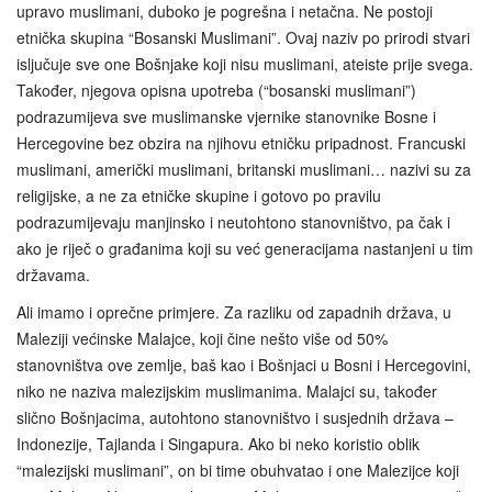
upravo muslimani, duboko je pogrešna i netačna. Ne postoji
etnička skupina “Bosanski Muslimani”. Ovaj naziv po prirodi stvari
isljučuje sve one Bošnjake koji nisu muslimani, ateiste prije svega.
Također, njegova opisna upotreba (“bosanski muslimani”)
podrazumijeva sve muslimanske vjernike stanovnike Bosne i
Hercegovine bez obzira na njihovu etničku pripadnost. Francuski
muslimani, američki muslimani, britanski muslimani… nazivi su za
religijske, a ne za etničke skupine i gotovo po pravilu
podrazumijevaju manjinsko i neutohtono stanovništvo, pa čak i
ako je riječ o građanima koji su već generacijama nastanjeni u tim
državama.
Ali imamo i oprečne primjere. Za razliku od zapadnih država, u
Maleziji većinske Malajce, koji čine nešto više od 50%
stanovništva ove zemlje, baš kao i Bošnjaci u Bosni i Hercegovini,
niko ne naziva malezijskim muslimanima. Malajci su, također
slično Bošnjacima, autohtono stanovništvo i susjednih država –
Indonezije, Tajlanda i Singapura. Ako bi neko koristio oblik
“malezijski muslimani”, on bi time obuhvatao i one Malezijce koji