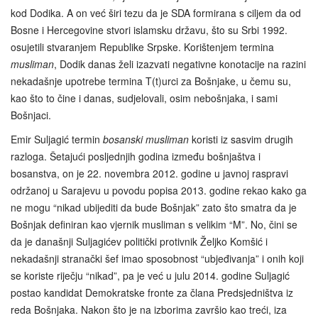
kod Dodika. A on već širi tezu da je SDA formirana s ciljem da od
Bosne i Hercegovine stvori islamsku državu, što su Srbi 1992.
osujetili stvaranjem Republike Srpske. Korištenjem termina
musliman
, Dodik danas želi izazvati negativne konotacije na razini
nekadašnje upotrebe termina T(t)urci za Bošnjake, u čemu su,
kao što to čine i danas, sudjelovali, osim nebošnjaka, i sami
Bošnjaci.
Emir Suljagić termin
bosanski musliman
koristi iz sasvim drugih
razloga. Šetajući posljednjih godina između bošnjaštva i
bosanstva, on je 22. novembra 2012. godine u javnoj raspravi
održanoj u Sarajevu u povodu popisa 2013. godine rekao kako ga
ne mogu “nikad ubijediti da bude Bošnjak” zato što smatra da je
Bošnjak definiran kao vjernik musliman s velikim “M”. No, čini se
da je današnji Suljagićev politički protivnik Željko Komšić i
nekadašnji stranački šef imao sposobnost “ubjeđivanja” i onih koji
se koriste riječju “nikad”, pa je već u julu 2014. godine Suljagić
postao kandidat Demokratske fronte za člana Predsjedništva iz
reda Bošnjaka. Nakon što je na izborima završio kao treći, iza