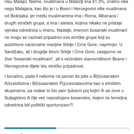
nisu Malajci. Naime, muslimana u Maleziji ima 61,3%, znatno više
nego Malajaca, kao što je i u Bosni i Hercegovini više muslimana
od Bošnjaka, jer među muslimanima ima i Roma, Albanaca i
drugih etničkih grupa, a ima i ateista, kojima nikako ne pristaje
vjerska odrednica u imenu. Nadalje, imenom
bosanski muslimani
ne mogu se nazivati pripadnici ove etničke grupe koji su
autohtone nacionalne manjine Srbije i Crne Gore, naprimjer. U
Sandžaku, ali i drugdje širom Srbije i Crne Gore, zasigurno ne
žive “bosanski muslimani”, ali s većinskim stanovništvom Bosne i
Hercegovine dijele istu etničku pripadnost.
I konačno, pada li nekome na pamet da piše o B(b)osanskim
K(k)atolicima i B(b)osanskim P(p)ravoslavcima kao o etničkim
skupinama, pa makar to bio sam ljubavni poj kojim ih se zove u
Suljagićevo ili čije već nepostojano bosanstvo, kojem će temeljna
odrednica biti politički oportunizam?!