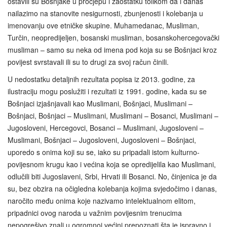
ostavili su Bošnjake u procjepu i zaostatku tolikom da i danas
nailazimo na stanovite nesigurnosti, zbunjenosti i kolebanja u
imenovanju ove etničke skupine. Muhamedanac, Musliman,
Turčin, neopredijeljen, bosanski musliman, bosanskohercegovački
musliman – samo su neka od imena pod koja su se Bošnjaci kroz
povijest svrstavali ili su to drugi za svoj račun činili.
U nedostatku detaljnih rezultata popisa iz 2013. godine, za
ilustraciju mogu poslužiti i rezultati iz 1991. godine, kada su se
Bošnjaci izjašnjavali kao Muslimani, Bošnjaci, Muslimani –
Bošnjaci, Bošnjaci – Muslimani, Muslimani – Bosanci, Muslimani –
Jugosloveni, Hercegovci, Bosanci – Muslimani, Jugosloveni –
Muslimani, Bošnjaci – Jugosloveni, Jugosloveni – Bošnjaci,
uporedo s onima koji su se, iako su pripadali istom kulturno-
povijesnom krugu kao i većina koja se opredijelila kao Muslimani,
odlučili biti Jugoslaveni, Srbi, Hrvati ili Bosanci. No, činjenica je da
su, bez obzira na očigledna kolebanja kojima svjedočimo i danas,
naročito među onima koje nazivamo intelektualnom elitom,
pripadnici ovog naroda u važnim povijesnim trenucima
nepogrešivo znali u ogromnoj većini prepoznati šta je ispravno i