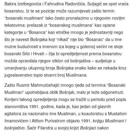
Bakira Izetbegovića i Fahrudina Radončića, Suljagić se opet vraća
bosanstvu. Iz te se pozicije može razumijevati zašto termin
“bosanski muslimani” tako često pronalazimo u njegovim novijim
tekstovima: prelazak iz “bosanskog muslimana” kao opisne
kategorije u “Bosanca” kao etničke mnogo je jednostavniji nego
što je navesti Bošnjaka koji “nikad” nije bio “Bosanac” da u ime
mutne budućnosti s imenom iza kojeg u golemoj većini ne stoje
bosanski Srbi i Hrvati – čija bi opredijeljenost prema bosanstvu
možda opravdala njegov otklon od bošnjaštva – sudjeluje u
umanjivanju ukupnog broja Bošnjaka onako kako se nekada kroz
jugoslavenstvo topio stvarni broj Muslimana.
Zašto Rusmir Mahmutćehajić mnogo rjeđe od termina “Bosanski
Musliman” upotrebljava oblik Bošnjak, malo je teže odgonetnuti.
Korijeni takvog opredjeljenja mogu se tražiti u periodu pred popis
stanovništva 1991. godine, kada je, kao jedan od glavnih
agitatora za nacionalno ime Musliman, u koautorstvu s Mustafom
Imamovićem i Atifom Purivatrom objavio 1991. knjigu
Muslimani i
bošnjaštvo
. Šaćir Filandra u svojoj knjizi
Bošnjaci nakon