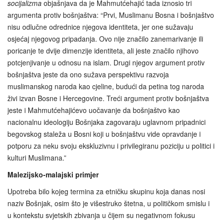
socijalizma
objašnjava da je Mahmutćehajić tada iznosio tri
argumenta protiv bošnjaštva: “Prvi, Muslimanu Bosna i bošnjaštvo
nisu odlučne odrednice njegova identiteta, jer one sužavaju
osjećaj njegovog pripadanja. Ovo nije značilo zanemarivanje ili
poricanje te dvije dimenzije identiteta, ali jeste značilo njihovo
potcjenjivanje u odnosu na islam. Drugi njegov argument protiv
bošnjaštva jeste da ono sužava perspektivu razvoja
muslimanskog naroda kao cjeline, budući da petina tog naroda
živi izvan Bosne i Hercegovine. Treći argument protiv bošnjaštva
jeste i Mahmutćehajićevo uočavanje da bošnjaštvo kao
nacionalnu ideologiju Bošnjaka zagovaraju uglavnom pripadnici
begovskog staleža u Bosni koji u bošnjaštvu vide opravdanje i
potporu za neku svoju ekskluzivnu i privilegiranu poziciju u politici i
kulturi Muslimana.”
Malezijsko-malajski primjer
Upotreba bilo kojeg termina za etničku skupinu koja danas nosi
naziv Bošnjak, osim što je višestruko štetna, u političkom smislu i
u kontekstu svjetskih zbivanja u čijem su negativnom fokusu