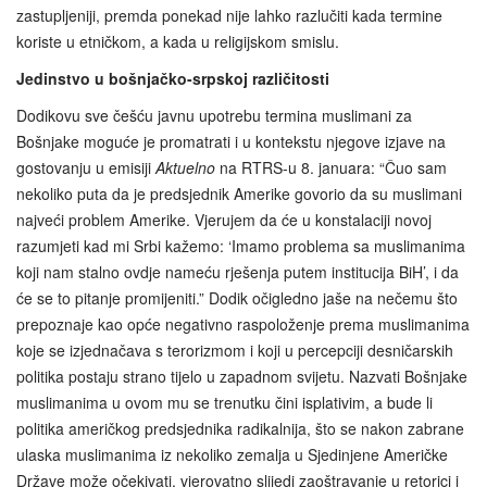
zastupljeniji, premda ponekad nije lahko razlučiti kada termine
koriste u etničkom, a kada u religijskom smislu.
Jedinstvo u bošnjačko-srpskoj različitosti
Dodikovu sve češću javnu upotrebu termina muslimani za
Bošnjake moguće je promatrati i u kontekstu njegove izjave na
gostovanju u emisiji
Aktuelno
na RTRS-u 8. januara: “Čuo sam
nekoliko puta da je predsjednik Amerike govorio da su muslimani
najveći problem Amerike. Vjerujem da će u konstalaciji novoj
razumjeti kad mi Srbi kažemo: ‘Imamo problema sa muslimanima
koji nam stalno ovdje nameću rješenja putem institucija BiH’, i da
će se to pitanje promijeniti.” Dodik očigledno jaše na nečemu što
prepoznaje kao opće negativno raspoloženje prema muslimanima
koje se izjednačava s terorizmom i koji u percepciji desničarskih
politika postaju strano tijelo u zapadnom svijetu. Nazvati Bošnjake
muslimanima u ovom mu se trenutku čini isplativim, a bude li
politika američkog predsjednika radikalnija, što se nakon zabrane
ulaska muslimanima iz nekoliko zemalja u Sjedinjene Američke
Države može očekivati, vjerovatno slijedi zaoštravanje u retorici i