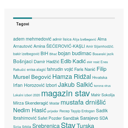
Tagovi
adem mehmedović
Alma
admir lisica
Alija Izetbegović
Amina ŠEĆEROVIĆ-KAŞLI
Arnautović
Amir Sijamhodžić.
bojan budimac
BiH
bakir izetbegović
Bosanski jezik
Bihać
Edib Kadić
Bošnjaci
Damir Hadžić
elvir resić
Enes
Filip
fahrudin vojić
Faris Nanić
enisa alagić
Ratkušić
Hamza Ridžal
Mursel Begović
Hrvatska
Jakub Salkić
Irfan Horozović
Izbori
korona virus
magazin stav
Mahir Sokolija
Lokalni izbori 2020
mustafa drnišlić
Mirza Skenderagić
Mostar
Nedim Hasić
Sadik
Recep Tayyip Erdogan
prijedor
Sarajevo
Ibrahimović
Sandžak
SDA
Safet Pozder
Stav
Turska
Srebrenica
Srbija
Sirija