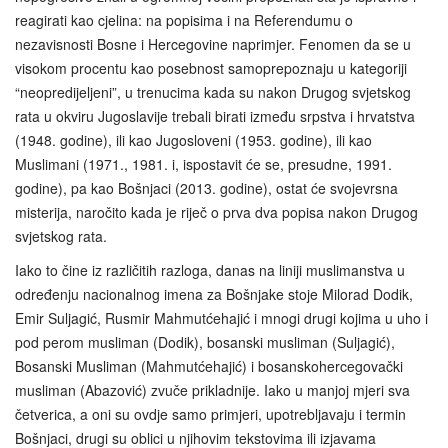
reagirati kao cjelina: na popisima i na Referendumu o
nezavisnosti Bosne i Hercegovine naprimjer. Fenomen da se u
visokom procentu kao posebnost samoprepoznaju u kategoriji
“neopredijeljeni”, u trenucima kada su nakon Drugog svjetskog
rata u okviru Jugoslavije trebali birati između srpstva i hrvatstva
(1948. godine), ili kao Jugosloveni (1953. godine), ili kao
Muslimani (1971., 1981. i, ispostavit će se, presudne, 1991.
godine), pa kao Bošnjaci (2013. godine), ostat će svojevrsna
misterija, naročito kada je riječ o prva dva popisa nakon Drugog
svjetskog rata.
Iako to čine iz različitih razloga, danas na liniji muslimanstva u
određenju nacionalnog imena za Bošnjake stoje Milorad Dodik,
Emir Suljagić, Rusmir Mahmutćehajić i mnogi drugi kojima u uho i
pod perom musliman (Dodik), bosanski musliman (Suljagić),
Bosanski Musliman (Mahmutćehajić) i bosanskohercegovački
musliman (Abazović) zvuče prikladnije. Iako u manjoj mjeri sva
četverica, a oni su ovdje samo primjeri, upotrebljavaju i termin
Bošnjaci, drugi su oblici u njihovim tekstovima ili izjavama