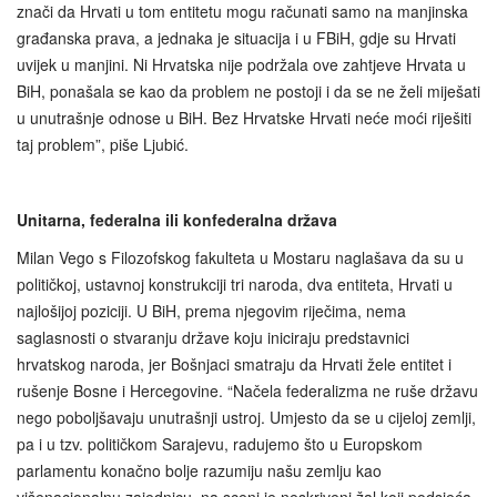
znači da Hrvati u tom entitetu mogu računati samo na manjinska
građanska prava, a jednaka je situacija i u FBiH, gdje su Hrvati
uvijek u manjini. Ni Hrvatska nije podržala ove zahtjeve Hrvata u
BiH, ponašala se kao da problem ne postoji i da se ne želi miješati
u unutrašnje odnose u BiH. Bez Hrvatske Hrvati neće moći riješiti
taj problem”, piše Ljubić.
Unitarna, federalna ili konfederalna država
Milan Vego s Filozofskog fakulteta u Mostaru naglašava da su u
političkoj, ustavnoj konstrukciji tri naroda, dva entiteta, Hrvati u
najlošijoj poziciji. U BiH, prema njegovim riječima, nema
saglasnosti o stvaranju države koju iniciraju predstavnici
hrvatskog naroda, jer Bošnjaci smatraju da Hrvati žele entitet i
rušenje Bosne i Hercegovine. “Načela federalizma ne ruše državu
nego poboljšavaju unutrašnji ustroj. Umjesto da se u cijeloj zemlji,
pa i u tzv. političkom Sarajevu, radujemo što u Europskom
parlamentu konačno bolje razumiju našu zemlju kao