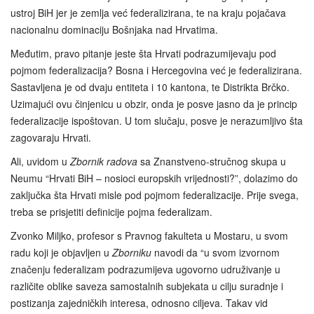
ustroj BiH jer je zemlja već federalizirana, te na kraju pojačava
nacionalnu dominaciju Bošnjaka nad Hrvatima.
Međutim, pravo pitanje jeste šta Hrvati podrazumijevaju pod
pojmom federalizacija? Bosna i Hercegovina već je federalizirana.
Sastavljena je od dvaju entiteta i 10 kantona, te Distrikta Brčko.
Uzimajući ovu činjenicu u obzir, onda je posve jasno da je princip
federalizacije ispoštovan. U tom slučaju, posve je nerazumljivo šta
zagovaraju Hrvati.
Ali, uvidom u
Zbornik radova
sa Znanstveno-stručnog skupa u
Neumu “Hrvati BiH – nosioci europskih vrijednosti?”, dolazimo do
zaključka šta Hrvati misle pod pojmom federalizacije. Prije svega,
treba se prisjetiti definicije pojma federalizam.
Zvonko Miljko, profesor s Pravnog fakulteta u Mostaru, u svom
radu koji je objavljen u
Zborniku
navodi da “u svom izvornom
značenju federalizam podrazumijeva ugovorno udruživanje u
različite oblike saveza samostalnih subjekata u cilju suradnje i
postizanja zajedničkih interesa, odnosno ciljeva. Takav vid