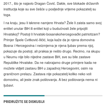
2017., što je najavio Dragan Čović. Dakle, sve blokade državnih
institucija koje su sve češće u posljednje vrijeme pokazatelj su
toga.
I na kraju, jesu li iskrene namjere Hrvata? Žele li zaista samo svoj
entitet unutar BiH ili entitet koji u budućnosti žele pripojiti
Hrvatskoj? Postoji li hrvatski‑bosanskohercegovački patriotizam?
Primjer Špele Cvitković-Iličić, koja kaže da je njena domovina
Bosna i Hercegovina i neizmjerna je njena ljubav prema njoj,
pokazuje da postoji, ali praksa je nešto drugo. Recimo, na skupu
u Neumu nije bilo nijedne zastave BiH, sve su bile zastave
Republike Hrvatske. Da ne nabrajamo druge primjere kada ne
možete vidjeti zastavu BiH u zapadnoj Hercegovini, osim na
graničnom prelazu. Zastava nije pokazatelj koliko neko voli
domovinu, ali jeste znak poštovanja. A bez poštovanja nema ni
ljubavi.
PRIDRUŽITE SE DISKUSIJI