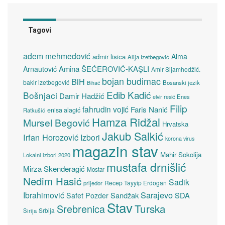
Tagovi
adem mehmedović
Alma
admir lisica
Alija Izetbegović
Amina ŠEĆEROVIĆ-KAŞLI
Arnautović
Amir Sijamhodžić.
bojan budimac
BiH
bakir izetbegović
Bosanski jezik
Bihać
Edib Kadić
Bošnjaci
Damir Hadžić
elvir resić
Enes
Filip
fahrudin vojić
Faris Nanić
enisa alagić
Ratkušić
Hamza Ridžal
Mursel Begović
Hrvatska
Jakub Salkić
Irfan Horozović
Izbori
korona virus
magazin stav
Mahir Sokolija
Lokalni izbori 2020
mustafa drnišlić
Mirza Skenderagić
Mostar
Nedim Hasić
Sadik
Recep Tayyip Erdogan
prijedor
Sarajevo
Ibrahimović
Sandžak
SDA
Safet Pozder
Stav
Turska
Srebrenica
Srbija
Sirija