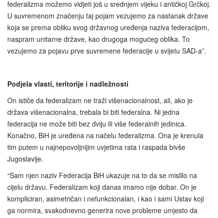
federalizma možemo vidjeti još u srednjem vijeku i antičkoj Grčkoj.
U suvremenom značenju taj pojam vezujemo za nastanak države
koja se prema obliku svog državnog uređenja naziva federacijom,
naspram unitarne države, kao drugoga mogućeg oblika. To
vezujemo za pojavu prve suvremene federacije u svijetu SAD-a”.
Podjela vlasti, teritorije i nadležnosti
On ističe da federalizam ne traži višenacionalnost, ali, ako je
država višenacionalna, trebala bi biti federalna. Ni jedna
federacija ne može biti bez dviju ili više federalnih jedinica.
Konačno, BiH je uređena na načelu federalizma. Ona je krenula
tim putem u najnepovoljnijim uvjetima rata i raspada bivše
Jugoslavije.
“Sam njen naziv Federacija BiH ukazuje na to da se mislilo na
cijelu državu. Federalizam koji danas imamo nije dobar. On je
kompliciran, asimetričan i nefunkcionalan, i kao i sami Ustav koji
ga normira, svakodnevno generira nove probleme umjesto da