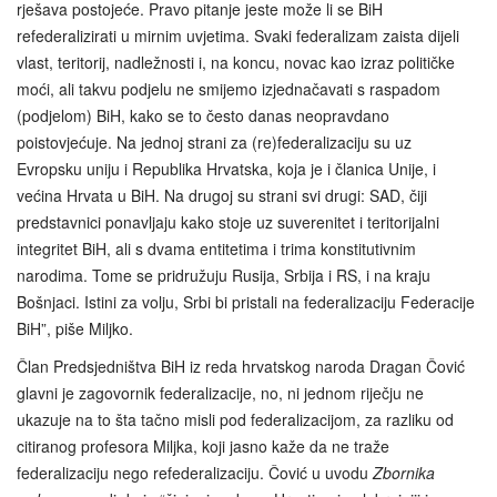
rješava postojeće. Pravo pitanje jeste može li se BiH
refederalizirati u mirnim uvjetima. Svaki federalizam zaista dijeli
vlast, teritorij, nadležnosti i, na koncu, novac kao izraz političke
moći, ali takvu podjelu ne smijemo izjednačavati s raspadom
(podjelom) BiH, kako se to često danas neopravdano
poistovjećuje. Na jednoj strani za (re)federalizaciju su uz
Evropsku uniju i Republika Hrvatska, koja je i članica Unije, i
većina Hrvata u BiH. Na drugoj su strani svi drugi: SAD, čiji
predstavnici ponavljaju kako stoje uz suverenitet i teritorijalni
integritet BiH, ali s dvama entitetima i trima konstitutivnim
narodima. Tome se pridružuju Rusija, Srbija i RS, i na kraju
Bošnjaci. Istini za volju, Srbi bi pristali na federalizaciju Federacije
BiH”, piše Miljko.
Član Predsjedništva BiH iz reda hrvatskog naroda Dragan Čović
glavni je zagovornik federalizacije, no, ni jednom riječju ne
ukazuje na to šta tačno misli pod federalizacijom, za razliku od
citiranog profesora Miljka, koji jasno kaže da ne traže
federalizaciju nego refederalizaciju. Čović u uvodu
Zbornika