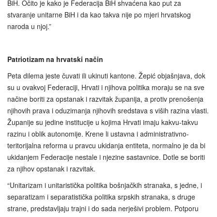
BiH. Očito je kako je Federacija BiH shvaćena kao put za
stvaranje unitarne BiH i da kao takva nije po mjeri hrvatskog
naroda u njoj.”
Patriotizam na hrvatski način
Peta dilema jeste čuvati ili ukinuti kantone. Žepić objašnjava, dok
su u ovakvoj Federaciji, Hrvati i njihova politika moraju se na sve
načine boriti za opstanak i razvitak županija, a protiv prenošenja
njihovih prava i oduzimanja njihovih sredstava s viših razina vlasti.
Županije su jedine institucije u kojima Hrvati imaju kakvu-takvu
razinu i oblik autonomije. Krene li ustavna i administrativno-
teritorijalna reforma u pravcu ukidanja entiteta, normalno je da bi
ukidanjem Federacije nestale i njezine sastavnice. Dotle se boriti
za njihov opstanak i razvitak.
“Unitarizam i unitaristička politika bošnjačkih stranaka, s jedne, i
separatizam i separatistička politika srpskih stranaka, s druge
strane, predstavljaju trajni i do sada nerješivi problem. Potporu