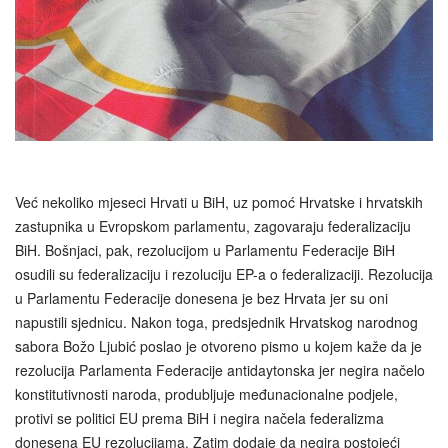
Već nekoliko mjeseci Hrvati u BiH, uz pomoć Hrvatske i hrvatskih
zastupnika u Evropskom parlamentu, zagovaraju federalizaciju
BiH. Bošnjaci, pak, rezolucijom u Parlamentu Federacije BiH
osudili su federalizaciju i rezoluciju EP-a o federalizaciji. Rezolucija
u Parlamentu Federacije donesena je bez Hrvata jer su oni
napustili sjednicu. Nakon toga, predsjednik Hrvatskog narodnog
sabora Božo Ljubić poslao je otvoreno pismo u kojem kaže da je
rezolucija Parlamenta Federacije antidaytonska jer negira načelo
konstitutivnosti naroda, produbljuje međunacionalne podjele,
protivi se politici EU prema BiH i negira načela federalizma
donesena EU rezolucijama. Zatim dodaje da negira postojeći