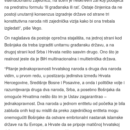
višenacionalnu zajednicu, na sceni je neskriveni žal koji podsjeća
na predratnu formulu ‘Ili građanska ili rat’. Ostaje činjenica da ne
postoji unutarnji konsenzus izgradnje države od strane tri
konstitutivna naroda niti zajednička vizija kako bi ona trebala
izgledati”, piše Vego.
On naglašava da postoje oprečna stajališta, na jednoj strani kod
Bošnjaka da treba izgraditi unitarnu građansku državu, a na
drugoj strani kod Srba i Hrvata nešto sasvim drugo. Ono što je
realnost jeste da je BiH multinacionalna i multietnička država.
“Pitanje jednakopravnosti hrvatskog naroda s druga dva naroda
vidim, u prvom redu, u postizanju jedinstva između Hrvata
Hercegovine, Središnje Bosne i Posavine, a onda i političke volje i
razumijevanja druga dva naroda, Srba, a posebno Bošnjaka da
omoguće Hrvatima nešto što im je Ustav zagarantirao –
jednakopravnost. Dva naroda u jednom entitetu od početka je bila
zabluda onih koji su mislili da preko zajedničkog entiteta mogu
onemogućiti Bošnjake da ostvare embrionalni nastanak islamske
države na tlu Evrope, a Hrvate da se pripoje matičnoj hrvatskoj