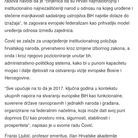
radova
navodi da je “činjenica da su Hrvati najmalobrojniji i
institucionalno najnezaštićeniji narod u odnosu na kojeg urođene i
stečene manjkavosti sadašnjeg ustrojstva BiH najviše dolaze do
izražaja”, te zagovara evropski federalizam kao prihvatljiv model
uređenja odnosa između zajednica.
Čović se zalaže za unaprjeđenje institucionalnog položaja
hrvatskog naroda, prvenstveno kroz izmjene izbornog zakona, a
onda i kroz njegovo pozicioniranje unutar bh.
administrativno‑političkog sistema, kako bi u punom kapacitetu
mogao i dalje djelovati na ostvarenju vizije evropske Bosne i
Hercegovine.
“Sve upućuje na to da je 2017. ključna godina u kontekstu
ukupnih napora na stvaranju europske BiH kao funkcionalne,
suverene države ravnopravnih i jednakih naroda i građana,
organizirane na federalnim načelima, koja može dati svoj puni
doprinos EU kao prostoru mira, sigurnosti, stabilnosti i
prosperiteta”, napisao je u svome radu Čović.
Franjo Ljubić, profesor emeritus, član Hrvatske akademije