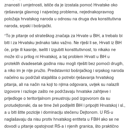
znanosti i umjetnosti, ističe da je izostala pomoć Hrvatske oko
rješavanja glavnog i najvećeg problema, nejednakopravnog
položaja hrvatskog naroda u odnosu na druga dva konstitutivna
naroda, srpski i bošnjački.
“To je pitanje od strateškog značaja za Hrvate u BiH, a trebalo bi
biti i za Hrvatsku jednako tako važno. Ne riješi li se, Hrvati iz BiH
će, prije ili kasnije, iseliti i izgubiti konstitutivnost, to nikako ne
može ići u prilog ni Hrvatskoj, a taj problem Hrvati u BiH u
proteklih dvadesetak godina nisu mogli riješiti bez pomoći drugih,
a niko im je nije pružio. Predstavnici bošnjačkog i srpskog naroda
načelno su podržali stajališta o potrebi rješavanja hrvatskog
pitanja, ali na način na koji to njima odgovara, uvijek su nalazili
izgovore i razloge zašto ne podržavaju hrvatske zahtjeve i
prijedloge o teritorijalnom preustroju pod izgovorom da su
protudejtonski, da se time želi podijeliti BiH i pripojiti Hrvatskoj i sl.,
a u biti štite pozicije i dominaciju stečenu Dejtonom. U RS-u
naglašavaju da nisu protiv hrvatskog entiteta u FBiH ako se ne
dovodi u pitanje opstojnost RS-a i njenih granica, što praktično