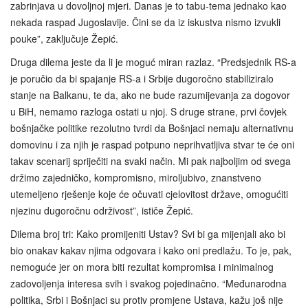
zabrinjava u dovoljnoj mjeri. Danas je to tabu-tema jednako kao
nekada raspad Jugoslavije. Čini se da iz iskustva nismo izvukli
pouke”, zaključuje Žepić.
Druga dilema jeste da li je moguć miran razlaz. “Predsjednik RS-a
je poručio da bi spajanje RS-a i Srbije dugoročno stabiliziralo
stanje na Balkanu, te da, ako ne bude razumijevanja za dogovor
u BiH, nemamo razloga ostati u njoj. S druge strane, prvi čovjek
bošnjačke politike rezolutno tvrdi da Bošnjaci nemaju alternativnu
domovinu i za njih je raspad potpuno neprihvatljiva stvar te će oni
takav scenarij spriječiti na svaki način. Mi pak najboljim od svega
držimo zajedničko, kompromisno, miroljubivo, znanstveno
utemeljeno rješenje koje će očuvati cjelovitost države, omogućiti
njezinu dugoročnu održivost”, ističe Žepić.
Dilema broj tri: Kako promijeniti Ustav? Svi bi ga mijenjali ako bi
bio onakav kakav njima odgovara i kako oni predlažu. To je, pak,
nemoguće jer on mora biti rezultat kompromisa i minimalnog
zadovoljenja interesa svih i svakog pojedinačno. “Međunarodna
politika, Srbi i Bošnjaci su protiv promjene Ustava, kažu još nije