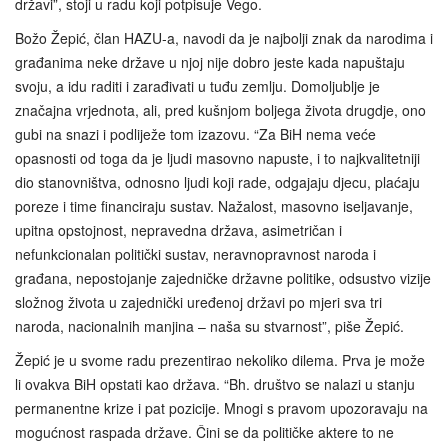
državi”, stoji u radu koji potpisuje Vego.
Božo Žepić, član HAZU‑a, navodi da je najbolji znak da narodima i
građanima neke države u njoj nije dobro jeste kada napuštaju
svoju, a idu raditi i zarađivati u tuđu zemlju. Domoljublje je
značajna vrjednota, ali, pred kušnjom boljega života drugdje, ono
gubi na snazi i podliježe tom izazovu. “Za BiH nema veće
opasnosti od toga da je ljudi masovno napuste, i to najkvalitetniji
dio stanovništva, odnosno ljudi koji rade, odgajaju djecu, plaćaju
poreze i time financiraju sustav. Nažalost, masovno iseljavanje,
upitna opstojnost, nepravedna država, asimetričan i
nefunkcionalan politički sustav, neravnopravnost naroda i
građana, nepostojanje zajedničke državne politike, odsustvo vizije
složnog života u zajednički uređenoj državi po mjeri sva tri
naroda, nacionalnih manjina – naša su stvarnost”, piše Žepić.
Žepić je u svome radu prezentirao nekoliko dilema. Prva je može
li ovakva BiH opstati kao država. “Bh. društvo se nalazi u stanju
permanentne krize i pat pozicije. Mnogi s pravom upozoravaju na
mogućnost raspada države. Čini se da političke aktere to ne