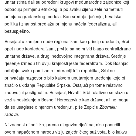
unitaristima dali su određeni krugovi međunarodne zajednice koji
odbacuju primjenu etničkog, a po svaku cijenu žele nametnuti
primjenu građanskog modela. Kao srednje rješenje, hrvatska
politika i znanost predlažu primjenu načela federalizma, ali
bezuspješno.
Bošnjaci u zamjenu nude regionalizam kao princip uređenja, Srbi
opet nude konfederalizam, prvi je samo privid blago centralizirane
unitarne države, a drugi nedovoljno integrirana država. Srednje
rješenje između tih dviju krajnosti jeste federalizam. Dok Bošnjaci
odbijaju svaku pomisao o federaciji triju republika, Srbi ne
prihvaćaju razgovor o bilo kakvom unutarnjem uređenju koje bi
značilo ukidanje Republike Srpske. Ostajući pri tome relativno
zadovoljni postignutim. Bošnjaci, Hrvati i Srbi relativno se slažu u
vezi s postojanjem Bosne i Hercegovine kao države, ali ne mogu
da se usaglase o njenom uređenju”, piše Žepić u
Zborniku
radova
.
Ni znanost ni politika, prema njegovim riječima, nisu ponudili
ovom napaćenom narodu viziju zajedničkog suživota, bilo kakvu