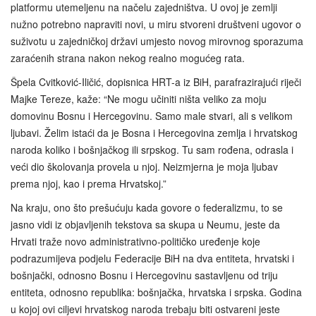
platformu utemeljenu na načelu zajedništva. U ovoj je zemlji
nužno potrebno napraviti novi, u miru stvoreni društveni ugovor o
suživotu u zajedničkoj državi umjesto novog mirovnog sporazuma
zaraćenih strana nakon nekog realno mogućeg rata.
Špela Cvitković-Iličić, dopisnica HRT-a iz BiH, parafrazirajući riječi
Majke Tereze, kaže: “Ne mogu učiniti ništa veliko za moju
domovinu Bosnu i Hercegovinu. Samo male stvari, ali s velikom
ljubavi. Želim istaći da je Bosna i Hercegovina zemlja i hrvatskog
naroda koliko i bošnjačkog ili srpskog. Tu sam rođena, odrasla i
veći dio školovanja provela u njoj. Neizmjerna je moja ljubav
prema njoj, kao i prema Hrvatskoj.”
Na kraju, ono što prešućuju kada govore o federalizmu, to se
jasno vidi iz objavljenih tekstova sa skupa u Neumu, jeste da
Hrvati traže novo administrativno-političko uređenje koje
podrazumijeva podjelu Federacije BiH na dva entiteta, hrvatski i
bošnjački, odnosno Bosnu i Hercegovinu sastavljenu od triju
entiteta, odnosno republika: bošnjačka, hrvatska i srpska. Godina
u kojoj ovi ciljevi hrvatskog naroda trebaju biti ostvareni jeste