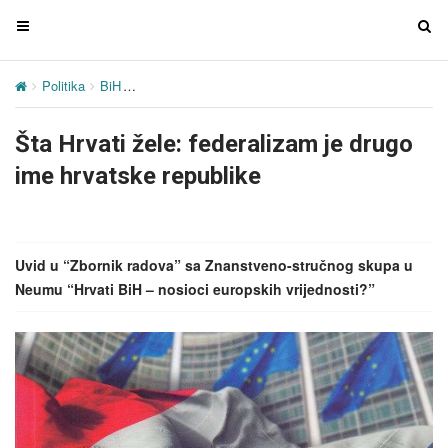
T
T
o
o
g
g
Politika
BiH
Šta Hrvati žele: federalizam je drugo ime hrvatske rep
g
g
l
l
Šta Hrvati žele: federalizam je drugo
e
e
n
n
ime hrvatske republike
a
a
v
v
i
i
g
g
Uvid u “Zbornik radova” sa Znanstveno-stručnog skupa u
a
a
Neumu “Hrvati BiH – nosioci europskih vrijednosti?”
t
t
i
i
o
o
n
n