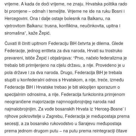
vrijeme. A kada će doći vrijeme, ne znaju. Hrvatska politika rado
bi promjene – odmah i temeljite. Vrijeme ne ide na ruku Bosni i
Hercegovini. Ona i dalje ostaje bolesnik na Balkanu, na
vjetrovitom Balkanu: trusna, konfliktna, neučinkovita, upitna i
siromašna”, kaže Žepić.
Čuvati ili činiti upitnom Federaciju BiH četvrta je dilema. Glede
Federacije, jednog entiteta za dva naroda, Hrvati su trostruko
prevareni, ističe Žepić i objašnjava: “Prvo, načelo federalizma je
trebalo biti primijenjeno na cijelu državu, a nije. Provedeno je u
pola države i za dva naroda. Drugo, Federacija BiH je trebala
stupiti u konfederalni odnos s Hrvatskom, a nije, treće, između
Federacije BiH i Hrvatske trebao je biti sklopljen sporazum o
specijalnim odnosima, a nije. Federacija funkcionira primjenom
neograničene majorizacije najmnogobrojnijeg naroda nad
najmalobrojnijim. Za vođe bosanskih Hrvata iz ‘Herceg-Bosne’ i
njihove pokrovitelje u Zagrebu, Federacija je međupostaja prema
secesiji, a za bosansko rukovodstvo u Sarajevu međupostaja
prema jednom drugom putu – na putu prema reintegraciji čitave