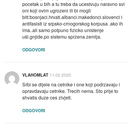
pocetak u bih a tu treba da ucestvuju naravno svi
oni koji ovim ugrozeni ili bi mogli
biti:bosnjaci.hrvati.albanci.makedonci.slovenci i
antifasisti iz srpsko-crnogorskog korpusa .ako ih
ima..ali samo potpuno fizicko unistenje
uši.gnjide.po sistemu sprzena zemlja.
ODGOVORI
VLAHOMLAT
11.02.2020.
Srbi se dijele na cetnike i one koji podrzavaju i
opravdavaju cetnike. Trecih nema. Sto prije to
shvatis duze ces zivjeti.
ODGOVORI