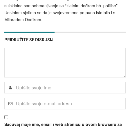
suicidalno samoobmanjivanje sa “zlatnim dečkom bh. politike”.
Uostalom sjetimo se da je svojevremeno potpuno isto bilo i s
Miloradom Dodikom.
PRIDRUŽITE SE DISKUSIJI
Sačuvaj moje ime, email i web stranicu u ovom browseru za