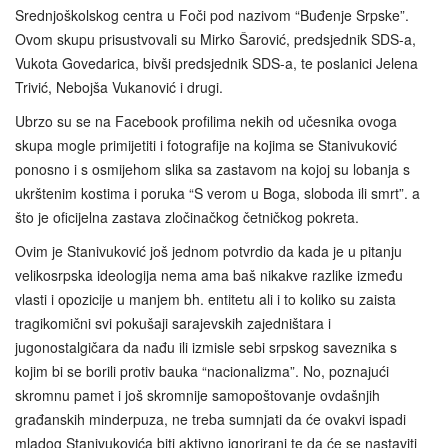
Srednjoškolskog centra u Foči pod nazivom “Buđenje Srpske”.
Ovom skupu prisustvovali su Mirko Šarović, predsjednik SDS-a,
Vukota Govedarica, bivši predsjednik SDS-a, te poslanici Jelena
Trivić, Nebojša Vukanović i drugi.
Ubrzo su se na Facebook profilima nekih od učesnika ovoga
skupa mogle primijetiti i fotografije na kojima se Stanivuković
ponosno i s osmijehom slika sa zastavom na kojoj su lobanja s
ukrštenim kostima i poruka “S verom u Boga, sloboda ili smrt”. a
što je oficijelna zastava zločinačkog četničkog pokreta.
Ovim je Stanivuković još jednom potvrdio da kada je u pitanju
velikosrpska ideologija nema ama baš nikakve razlike između
vlasti i opozicije u manjem bh. entitetu ali i to koliko su zaista
tragikomični svi pokušaji sarajevskih zajedništara i
jugonostalgičara da nađu ili izmisle sebi srpskog saveznika s
kojim bi se borili protiv bauka “nacionalizma”. No, poznajući
skromnu pamet i još skromnije samopoštovanje ovdašnjih
građanskih minderpuza, ne treba sumnjati da će ovakvi ispadi
mladog Stanivukovića biti aktivno ignorirani te da će se nastaviti