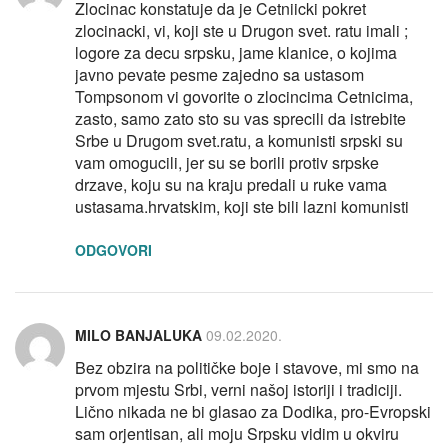
Zlocinac konstatuje da je Cetniicki pokret
zlocinacki, vi, koji ste u Drugon svet. ratu imali ;
logore za decu srpsku, jame klanice, o kojima
javno pevate pesme zajedno sa ustasom
Tompsonom vi govorite o zlocincima Cetnicima,
zasto, samo zato sto su vas sprecili da istrebite
Srbe u Drugom svet.ratu, a komunisti srpski su
vam omogucili, jer su se borili protiv srpske
drzave, koju su na kraju predali u ruke vama
ustasama.hrvatskim, koji ste bili lazni komunisti
ODGOVORI
MILO BANJALUKA
09.02.2020.
Bez obzira na političke boje i stavove, mi smo na
prvom mjestu Srbi, verni našoj istoriji i tradiciji.
Lično nikada ne bi glasao za Dodika, pro-Evropski
sam orjentisan, ali moju Srpsku vidim u okviru