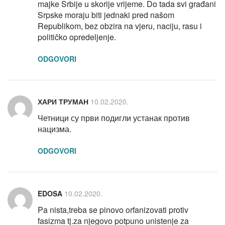
majke Srbije u skorije vrijeme. Do tada svi građani
Srpske moraju biti jednaki pred našom
Republikom, bez obzira na vjeru, naciju, rasu i
političko opredeljenje.
ODGOVORI
ХАРИ ТРУМАН
10.02.2020.
Четници су први подигли устанак против
нацизма.
ODGOVORI
EDOSA
10.02.2020.
Pa nista,treba se pinovo orfanizovati protiv
fasizma tj.za njegovo potpuno unistenje za