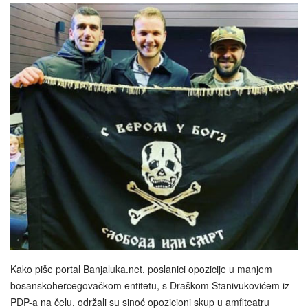
Kako piše portal Banjaluka.net, poslanici opozicije u manjem
bosanskohercegovačkom entitetu, s Draškom Stanivukovićem iz
PDP-a na čelu, održali su sinoć opozicioni skup u amfiteatru