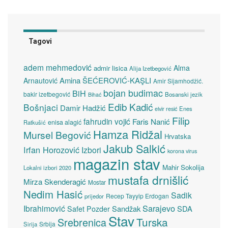
Tagovi
adem mehmedović
Alma
admir lisica
Alija Izetbegović
Amina ŠEĆEROVIĆ-KAŞLI
Arnautović
Amir Sijamhodžić.
bojan budimac
BiH
bakir izetbegović
Bosanski jezik
Bihać
Edib Kadić
Bošnjaci
Damir Hadžić
elvir resić
Enes
Filip
fahrudin vojić
Faris Nanić
enisa alagić
Ratkušić
Hamza Ridžal
Mursel Begović
Hrvatska
Jakub Salkić
Irfan Horozović
Izbori
korona virus
magazin stav
Mahir Sokolija
Lokalni izbori 2020
mustafa drnišlić
Mirza Skenderagić
Mostar
Nedim Hasić
Sadik
Recep Tayyip Erdogan
prijedor
Sarajevo
Ibrahimović
Sandžak
SDA
Safet Pozder
Stav
Turska
Srebrenica
Srbija
Sirija