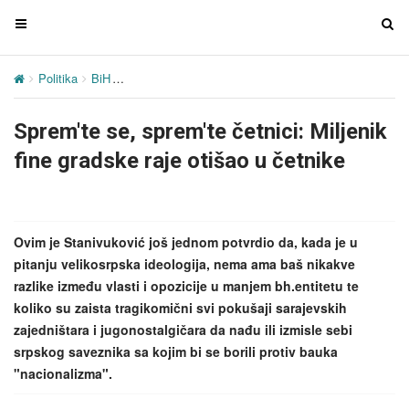
T
T
o
o
g
g
Politika
BiH
Sprem'te se, sprem'te četnici: Miljenik fine gradske ra
g
g
l
l
Sprem'te se, sprem'te četnici: Miljenik
e
e
n
n
fine gradske raje otišao u četnike
a
a
v
v
i
i
g
g
Ovim je Stanivuković još jednom potvrdio da, kada je u
a
a
pitanju velikosrpska ideologija, nema ama baš nikakve
t
t
razlike između vlasti i opozicije u manjem bh.entitetu te
i
i
koliko su zaista tragikomični svi pokušaji sarajevskih
o
o
zajedništara i jugonostalgičara da nađu ili izmisle sebi
n
n
srpskog saveznika sa kojim bi se borili protiv bauka
"nacionalizma".