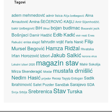
Tagovi
adem mehmedović
Alma
admir lisica
Alija Izetbegović
Amina ŠEĆEROVIĆ-KAŞLI
Arnautović
Amir Sijamhodžić.
bojan budimac
BiH
bakir izetbegović
Bosanski jezik
Bihać
Edib Kadić
Bošnjaci
Damir Hadžić
elvir resić
Enes
Filip
fahrudin vojić
Faris Nanić
enisa alagić
Ratkušić
Hamza Ridžal
Mursel Begović
Hrvatska
Jakub Salkić
Irfan Horozović
Izbori
korona virus
magazin stav
Mahir Sokolija
Lokalni izbori 2020
mustafa drnišlić
Mirza Skenderagić
Mostar
Nedim Hasić
Sadik
Recep Tayyip Erdogan
prijedor
Sarajevo
Ibrahimović
Sandžak
SDA
Safet Pozder
Stav
Turska
Srebrenica
Srbija
Sirija