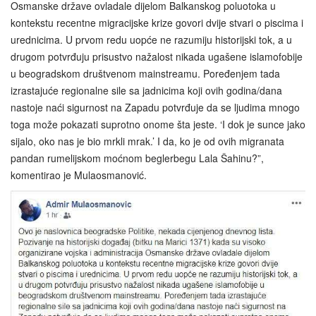
Osmanske države ovladale dijelom Balkanskog poluotoka u
kontekstu recentne migracijske krize govori dvije stvari o piscima i
urednicima. U prvom redu uopće ne razumiju historijski tok, a u
drugom potvrđuju prisustvo nažalost nikada ugašene islamofobije
u beogradskom društvenom mainstreamu. Poređenjem tada
izrastajuće regionalne sile sa jadnicima koji ovih godina/dana
nastoje naći sigurnost na Zapadu potvrđuje da se ljudima mnogo
toga može pokazati suprotno onome šta jeste. ‘I dok je sunce jako
sijalo, oko nas je bio mrkli mrak.’ I da, ko je od ovih migranata
pandan rumelijskom moćnom beglerbegu Lala Šahinu?”,
komentirao je Mulaosmanović.