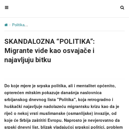
T
T
o
o
g
g
Politika
SKANDALOZNA “POLITIKA”: Migrante vide kao osvajače i na
g
g
l
l
SKANDALOZNA “POLITIKA”:
e
e
n
n
Migrante vide kao osvajače i
a
a
najavljuju bitku
v
v
i
i
g
g
a
a
Do koje mjere je srpska politika, ali i mentalitet općenito,
t
t
opterećen mitskim pokazuje današnja naslovnica
i
i
srbijanskog dnevnog lista "Politika", koja retrogradno i
o
o
huškački najavljuje nadolazeću migrantsku krizu kao da je
n
n
riječ o nekoj vrsti muslimanske (osmanlijske) invazije, od
koje će Srbija zaštititi Evropu. Naprosto je nevjerovatno da
srpski dnevni list, blizak vladajućoj srpskoj politici, problem