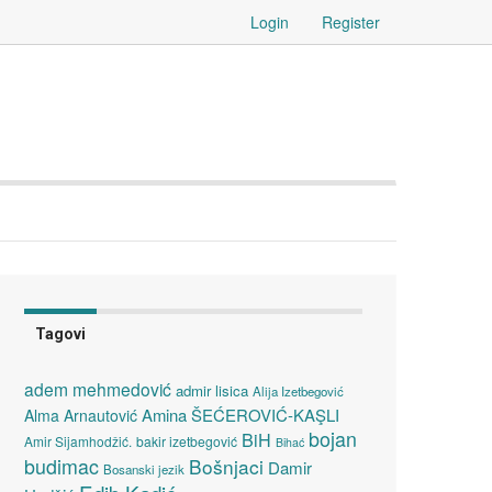
Login
Register
Tagovi
adem mehmedović
admir lisica
Alija Izetbegović
Amina ŠEĆEROVIĆ-KAŞLI
Alma Arnautović
bojan
BiH
Amir Sijamhodžić.
bakir izetbegović
Bihać
budimac
Bošnjaci
Damir
Bosanski jezik