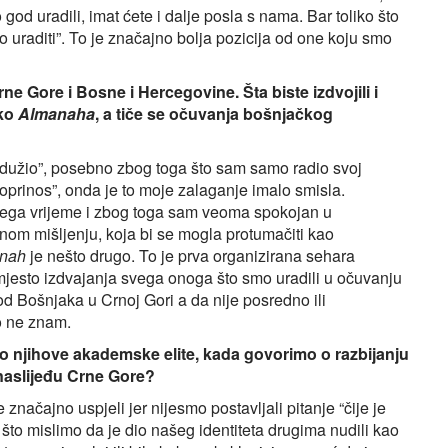
 god uradili, imat ćete i dalje posla s nama. Bar toliko što
o uraditi”. To je značajno bolja pozicija od one koju smo
ne Gore i Bosne i Hercegovine. Šta biste izdvojili i
oko
Almanaha
, a tiče se očuvanja bošnjačkog
adužio”, posebno zbog toga što sam samo radio svoj
oprinos”, onda je to moje zalaganje imalo smisla.
vega vrijeme i zbog toga sam veoma spokojan u
m mišljenju, koja bi se mogla protumačiti kao
nah
je nešto drugo. To je prva organizirana sehara
esto izdvajanja svega onoga što smo uradili u očuvanju
kod Bošnjaka u Crnoj Gori a da nije posredno ili
o ne znam.
 do njihove akademske elite, kada govorimo o razbijanju
aslijeđu Crne Gore?
načajno uspjeli jer nijesmo postavljali pitanje “čije je
o mislimo da je dio našeg identiteta drugima nudili kao