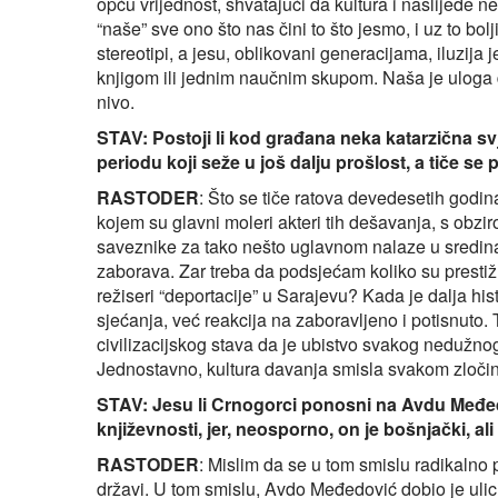
opću vrijednost, shvatajući da kultura i naslijeđe ne
“naše” sve ono što nas čini to što jesmo, i uz to bol
stereotipi, a jesu, oblikovani generacijama, iluzija
knjigom ili jednim naučnim skupom. Naša je uloga d
nivo.
STAV: Postoji li kod građana neka katarzična svj
periodu koji seže u još dalju prošlost, a tiče se
RASTODER
: Što se tiče ratova devedesetih godin
kojem su glavni moleri akteri tih dešavanja, s obziro
saveznike za tako nešto uglavnom nalaze u sredina
zaborava. Zar treba da podsjećam koliko su prestižnih
režiseri “deportacije” u Sarajevu? Kada je dalja hist
sjećanja, već reakcija na zaboravljeno i potisnuto
civilizacijskog stava da je ubistvo svakog nedužnog
Jednostavno, kultura davanja smisla svakom zločin
STAV: Jesu li Crnogorci ponosni na Avdu Međedo
književnosti, jer, neosporno, on je bošnjački, a
RASTODER
: Mislim da se u tom smislu radikalno
državi. U tom smislu, Avdo Međedović dobio je uli