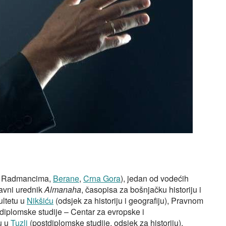
 u Radmancima,
Berane
,
Crna Gora
), jedan od vodećih
lavni urednik
Almanaha
, časopisa za bošnjačku historiju i
ultetu u
Nikšiću
(odsjek za historiju i geografiju), Pravnom
stdiplomske studije – Centar za evropske i
u u
Tuzli
(postdiplomske studije, odsjek za historiju).