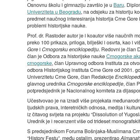
Osnovnu školu i gimnaziju završio je u
Baru
. Diplo
Univerziteta u Beogradu
, na odsjeku za historiju k
predmet naučnog interesiranja historija Crne Gore i 
problemi historijske nauke.
Prof. dr. Rastoder autor je i koautor više naučnih m
preko 100 prikaza, priloga, bilješki i osvrta, kao i 
Gore
i
Crnogorsku enciklopediju
. Redovni je član 
član je Odbora za historijske nauke
Crnogorske aka
crnogorske
, član Upravnog odbora Instituta za ot
odbora Historijskog instituta Crne Gore od 2001. g
Univerzitetu Crne Gore, član Redakcije
Encikloped
glavnog urednika
Crnogorske enciklopedije
, član 
potpredsjednik je Nacionalnog komiteta za dijaspor
Učestvovao je na izradi više projekata međunarodnog 
ljudskih prava, interetničkih odnosa, medija i kult
iz čitavog svijeta na projektu “Dissolution of Yugos
Urednik je i recenzent više od trideset monografski
S predsjednikom Foruma Bošnjaka-Muslimana Crne 
“History Festu”, među ostalim, prezentirao
Almana