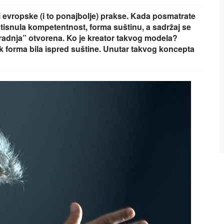
 evropske (i to ponajbolje) prakse. Kada posmatrate
potisnula kompetentnost, forma suštinu, a sadržaj se
 “radnja” otvorena. Ko je kreator takvog modela?
k forma bila ispred suštine. Unutar takvog koncepta
a