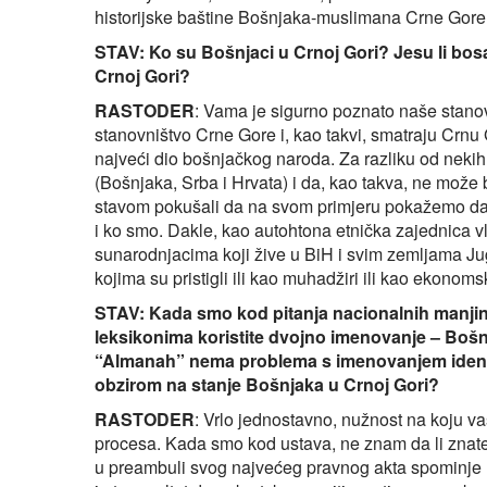
historijske baštine Bošnjaka-muslimana Crne Gore
STAV: Ko su Bošnjaci u Crnoj Gori? Jesu li bos
Crnoj Gori?
RASTODER
: Vama je sigurno poznato naše stano
stanovništvo Crne Gore i, kao takvi, smatraju Crn
najveći dio bošnjačkog naroda. Za razliku od nekih 
(Bošnjaka, Srba i Hrvata) i da, kao takva, ne mož
stavom pokušali da na svom primjeru pokažemo da j
i ko smo. Dakle, kao autohtona etnička zajednica v
sunarodnjacima koji žive u BiH i svim zemljama Jug
kojima su pristigli ili kao muhadžiri ili kao ekonoms
STAV: Kada smo kod pitanja nacionalnih manjin
leksikonima koristite dvojno imenovanje – Bošn
“Almanah” nema problema s imenovanjem identitet
obzirom na stanje Bošnjaka u Crnoj Gori?
RASTODER
: Vrlo jednostavno, nužnost na koju va
procesa. Kada smo kod ustava, ne znam da li znate 
u preambuli svog najvećeg pravnog akta spominje 