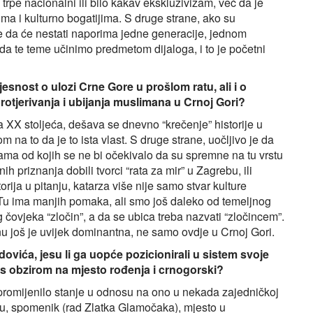
 trpe nacionalni ili bilo kakav ekskluzivizam, već da je
jima i kulturno bogatijima. S druge strane, ako su
 je da će nestati naporima jedne generacije, jednom
a te teme učinimo predmetom dijaloga, i to je početni
esnost o ulozi Crne Gore u prošlom ratu, ali i o
 protjerivanja i ubijanja muslimana u Crnoj Gori?
a XX stoljeća, dešava se dnevno “krečenje” historije u
m na to da je to ista vlast. S druge strane, uočljivo je da
ma od kojih se ne bi očekivalo da su spremne na tu vrstu
 priznanja dobili tvorci “rata za mir” u Zagrebu, ili
orija u pitanju, katarza više nije samo stvar kulture
. Tu ima manjih pomaka, ali smo još daleko od temeljnog
 čovjeka “zločin”, a da se ubica treba nazvati “zločincem”.
u još je uvijek dominantna, ne samo ovdje u Crnoj Gori.
vića, jesu li ga uopće pozicionirali u sistem svoje
li s obzirom na mjesto rođenja i crnogorski?
 promijenilo stanje u odnosu na ono u nekada zajedničkoj
cu, spomenik (rad Zlatka Glamočaka), mjesto u