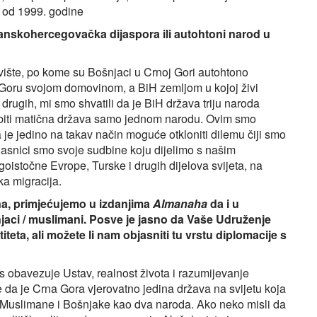
 od 1999. godine
anskohercegovačka dijaspora ili autohtoni narod u
vište, po kome su Bošnjaci u Crnoj Gori autohtono
u Goru svojom domovinom, a BiH zemljom u kojoj živi
drugih, mi smo shvatili da je BiH država triju naroda
e biti matična država samo jednom narodu. Ovim smo
e jedino na takav način moguće otkloniti dilemu čiji smo
lasnici smo svoje sudbine koju dijelimo s našim
oistočne Evrope, Turske i drugih dijelova svijeta, na
ka migracija.
a, primjećujemo u izdanjima
Almanaha
da i u
jaci / muslimani. Posve je jasno da Vaše Udruženje
a, ali možete li nam objasniti tu vrstu diplomacije s
s obavezuje Ustav, realnost života i razumijevanje
da je Crna Gora vjerovatno jedina država na svijetu koja
Muslimane i Bošnjake kao dva naroda. Ako neko misli da