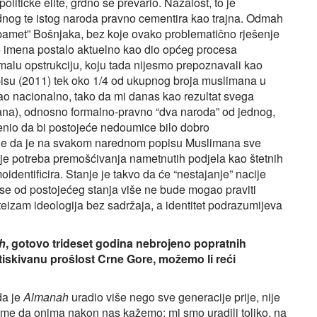
olitičke elite, grdno se prevario. Nažalost, to je
ednog te istog naroda pravno cementira kao trajna. Odmah
pamet” Bošnjaka, bez koje ovako problematično rješenje
je imena postalo aktuelno kao dio općeg procesa
alu opstrukciju, koju tada nijesmo prepoznavali kao
pisu (2011) tek oko 1/4 od ukupnog broja muslimana u
o nacionalno, tako da mi danas kao rezultat svega
na), odnosno formalno-pravno “dva naroda” od jednog,
cijenio da bi postojeće nedoumice bilo dobro
e vide da je na svakom narednom popisu Muslimana sve
aje potreba premošćivanja nametnutih podjela kao štetnih
identificira. Stanje je takvo da će “nestajanje” nacije
se od postojećeg stanja više ne bude mogao praviti
e ateizam ideologija bez sadržaja, a identitet podrazumijeva
h
, gotovo trideset godina nebrojeno popratnih
otiskivanu prošlost Crne Gore, možemo li reći
da je
Almanah
uradio više nego sve generacije prije, nije
 tome da onima nakon nas kažemo: mi smo uradili toliko, na