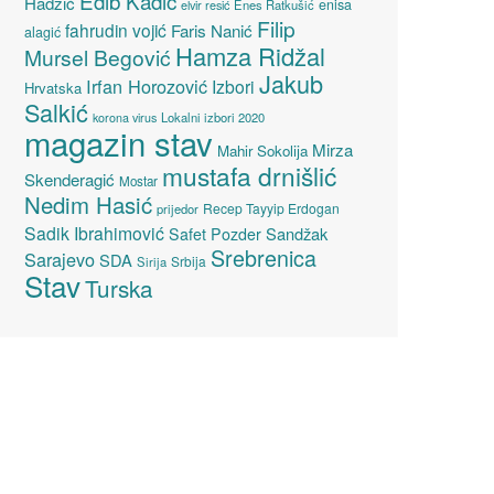
Edib Kadić
Hadžić
enisa
elvir resić
Enes Ratkušić
Filip
fahrudin vojić
Faris Nanić
alagić
Hamza Ridžal
Mursel Begović
Jakub
Irfan Horozović
Izbori
Hrvatska
Salkić
Lokalni izbori 2020
korona virus
magazin stav
Mirza
Mahir Sokolija
mustafa drnišlić
Skenderagić
Mostar
Nedim Hasić
Recep Tayyip Erdogan
prijedor
Sadik Ibrahimović
Sandžak
Safet Pozder
Srebrenica
Sarajevo
SDA
Srbija
Sirija
Stav
Turska