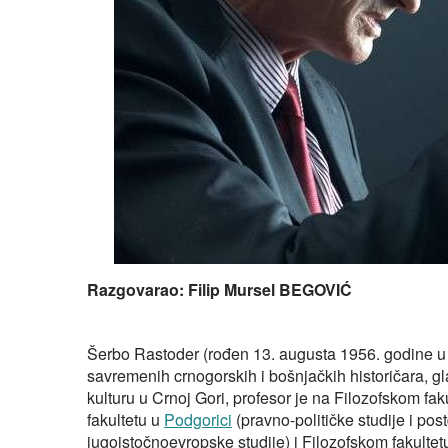
Razgovarao: Filip Mursel BEGOVIĆ
Šerbo Rastoder (rođen 13. augusta 1956. godine
savremenih crnogorskih i bošnjačkih historičara, g
kulturu u Crnoj Gori, profesor je na Filozofskom fak
fakultetu u
Podgorici
(pravno-političke studije i po
jugoistočnoevropske studije) i Filozofskom fakultet