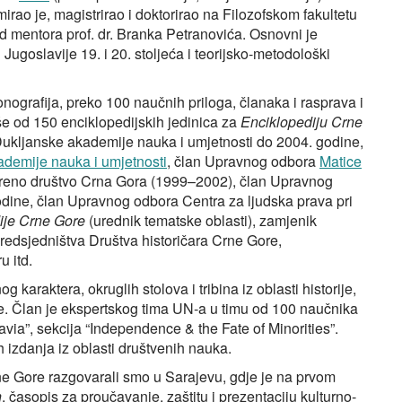
mirao je, magistrirao i doktorirao na Filozofskom fakultetu
od mentora prof. dr. Branka Petranovića. Osnovni je
Jugoslavije 19. i 20. stoljeća i teorijsko-metodološki
onografija, preko 100 naučnih priloga, članaka i rasprava i
više od 150 enciklopedijskih jedinica za
Enciklopediju Crne
Dukljanske akademije nauka i umjetnosti do 2004. godine,
demije nauka i umjetnosti
, član Upravnog odbora
Matice
voreno društvo Crna Gora (1999–2002), član Upravnog
odine, član Upravnog odbora Centra za ljudska prava pri
ije Crne Gore
(urednik tematske oblasti), zamjenik
Predsjedništva Društva historičara Crne Gore,
u itd.
karaktera, okruglih stolova i tribina iz oblasti historije,
ure. Član je ekspertskog tima UN‑a u timu od 100 naučnika
lavia”, sekcija “Independence & the Fate of Minorities”.
h izdanja iz oblasti društvenih nauka.
Gore razgovarali smo u Sarajevu, gdje je na prvom
h
, časopis za proučavanje, zaštitu i prezentaciju kulturno-