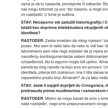
vama je da to nastavite, promijenite ili odbacite. Što
nas mogu kritizirati za ono “što nijesmo, a mogli sm
mi naslijedili. U tome je suština.
STAV: Neosporno ste zadužili historiografiju i Cr
istakli kao doprinos intelektualaca okupljenih 
identiteta?
RASTODER
: Zaista smatram da nikog nijesam “z
posao. Ako sam to radio tako da neko to vidi kao “d
Istovremeno sam više nego svjestan da je mjera s
navođenju kontrargumentacije vašem dobronamjerno
ozlojeđenost, što bi sigurno moglo biti upitno.
Alma
pamćenja mog naroda na koju smo svi ponosni. Umj
identiteta, pitanje bih izokrenuo: ima li išta danas 
neposredno prošlo kroz
Almanah
? Ja za tako nešt
STAV: Jeste li uspjeli doprijeti do Crnogoraca,
predrasuda prema muslimanima i osmanskom n
RASTODER
: Mislim da mogu kazati da smo u tome z
naše naslijeđe”, nego smo prepoznavanjem onoga št