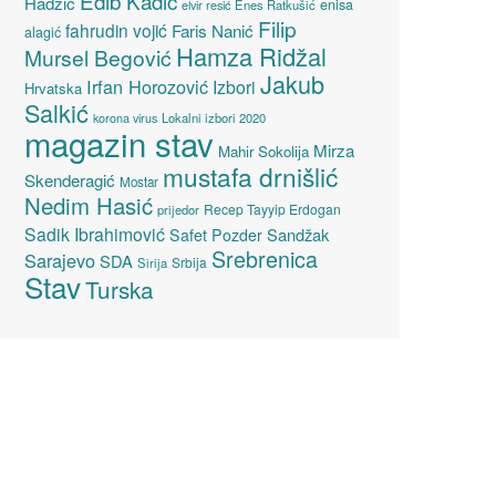
Edib Kadić
Hadžić
enisa
elvir resić
Enes Ratkušić
Filip
fahrudin vojić
Faris Nanić
alagić
Hamza Ridžal
Mursel Begović
Jakub
Irfan Horozović
Izbori
Hrvatska
Salkić
Lokalni izbori 2020
korona virus
magazin stav
Mirza
Mahir Sokolija
mustafa drnišlić
Skenderagić
Mostar
Nedim Hasić
Recep Tayyip Erdogan
prijedor
Sadik Ibrahimović
Sandžak
Safet Pozder
Srebrenica
Sarajevo
SDA
Srbija
Sirija
Stav
Turska