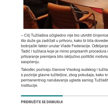
– Cilj Tužilaštva očigledno nije bio utvrditi činjenic
što duže ga zadržati u pritvoru, kako bi bila dovede
bošnjački faktor unutar Vlade Federacije. Odbijanj
Tadić i tužilaca koje je mimo propisanih procedura o
pritvaranje premijera bilo isključivo politički moti
saopćenju.
Također, pozivaju članove Visokog sudskog i tuži
s pozicije glavne tužiteljice, zbog pokušaja, kako 
permanentnog narušavanja ugleda samog Tužilaštva
institucije.
PRIDRUŽITE SE DISKUSIJI