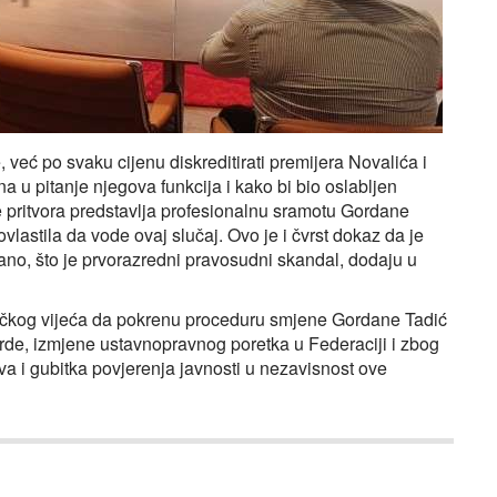
e, već po svaku cijenu diskreditirati premijera Novalića i
na u pitanje njegova funkcija i kako bi bio oslabljen
e pritvora predstavlja profesionalnu sramotu Gordane
vlastila da vode ovaj slučaj. Ovo je i čvrst dokaz da je
visano, što je prvorazredni pravosudni skandal, dodaju u
lačkog vijeća da pokrenu proceduru smjene Gordane Tadić
tvrde, izmjene ustavnopravnog poretka u Federaciji i zbog
 i gubitka povjerenja javnosti u nezavisnost ove