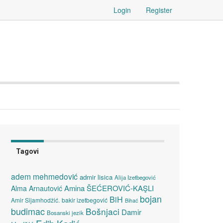
Login
Register
Tagovi
adem mehmedović
admir lisica
Alija Izetbegović
Amina ŠEĆEROVIĆ-KAŞLI
Alma Arnautović
bojan
BiH
Amir Sijamhodžić.
bakir izetbegović
Bihać
budimac
Bošnjaci
Damir
Bosanski jezik