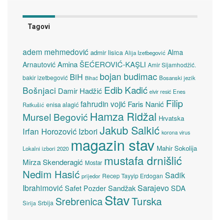
Tagovi
adem mehmedović
Alma
admir lisica
Alija Izetbegović
Amina ŠEĆEROVIĆ-KAŞLI
Arnautović
Amir Sijamhodžić.
bojan budimac
BiH
bakir izetbegović
Bosanski jezik
Bihać
Edib Kadić
Bošnjaci
Damir Hadžić
elvir resić
Enes
Filip
fahrudin vojić
Faris Nanić
enisa alagić
Ratkušić
Hamza Ridžal
Mursel Begović
Hrvatska
Jakub Salkić
Irfan Horozović
Izbori
korona virus
magazin stav
Mahir Sokolija
Lokalni izbori 2020
mustafa drnišlić
Mirza Skenderagić
Mostar
Nedim Hasić
Sadik
Recep Tayyip Erdogan
prijedor
Sarajevo
Ibrahimović
Sandžak
SDA
Safet Pozder
Stav
Turska
Srebrenica
Srbija
Sirija