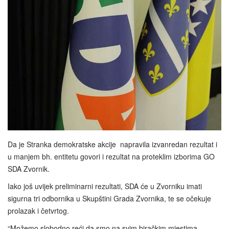
Da je Stranka demokratske akcije napravila izvanredan rezultat i
u manjem bh. entitetu govori i rezultat na proteklim izborima GO
SDA Zvornik.
Iako još uvijek preliminarni rezultati, SDA će u Zvorniku imati
sigurna tri odbornika u Skupštini Grada Zvornika, te se očekuje
prolazak i četvrtog.
“Možemo slobodno reći da smo na svim biračkim mjestima