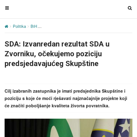
T
T
o
o
g
g
Politika
BiH
SDA: Izvanredan rezultat SDA u Zvorniku, očekujemo 
g
g
l
l
SDA: Izvanredan rezultat SDA u
e
e
n
n
Zvorniku, očekujemo poziciju
a
a
predsjedavajućeg Skupštine
v
v
i
i
g
g
a
a
Cilj izabranih zastupnika je imati predsjednika Skupštine i
t
t
poziciju s koje će moći rješavati najznačajnije projekte koji
i
i
će značiti poboljšanje kvaliteta živorta povratnika.
o
o
n
n