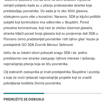
odnijeli pobjedu kada su u pitanju probosanske stranke koje
predstavljaju povratnike. Do sada je to oko 3000 glasova,
očekujemo puno više u konačnici. Naravno, SDA je ključni politički
subjekt koji kontinuitano ima odbornike u Skupštini. Pored
prisustva koronavirusa, koji nam je otežao izlaznost glasača,
stranka bilježi porast broja glasača koji su povjerenje dali SDA-u.
Ponosno ćemo pradstavljati povratnike i biti njihov glas” kazao je
predsjednik GO SDA Zvornik Mensur Selimović
Ističu da su lokalni izbori pokazali snagu SDA i da jedino
predstavnici ove stranke zastupaju njihove interese i rješavaju
najznačajnija pitanja koja se tiču povratnika.
Cilj izabranih zastupnika je imati predsjednika Skupštine i poziciju
s koje će moći rješavati najznačajnije projekte koji će značiti
poboljšanje kvaliteta živorta povratnika.
PRIDRUŽITE SE DISKUSIJI