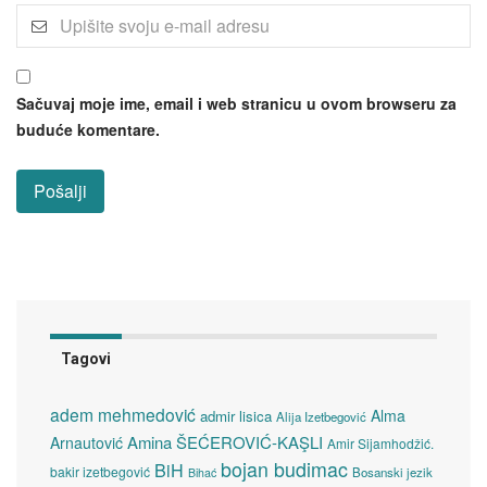
Sačuvaj moje ime, email i web stranicu u ovom browseru za
buduće komentare.
Tagovi
adem mehmedović
Alma
admir lisica
Alija Izetbegović
Amina ŠEĆEROVIĆ-KAŞLI
Arnautović
Amir Sijamhodžić.
bojan budimac
BiH
bakir izetbegović
Bosanski jezik
Bihać