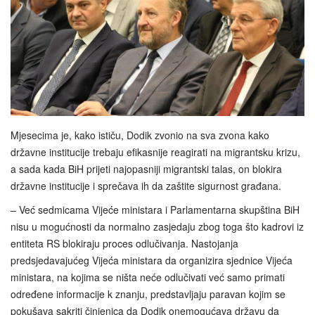
Mjesecima je, kako ističu, Dodik zvonio na sva zvona kako
državne institucije trebaju efikasnije reagirati na migrantsku krizu,
a sada kada BiH prijeti najopasniji migrantski talas, on blokira
državne institucije i sprečava ih da zaštite sigurnost građana.
– Već sedmicama Vijeće ministara i Parlamentarna skupština BiH
nisu u mogućnosti da normalno zasjedaju zbog toga što kadrovi iz
entiteta RS blokiraju proces odlučivanja. Nastojanja
predsjedavajućeg Vijeća ministara da organizira sjednice Vijeća
ministara, na kojima se ništa neće odlučivati već samo primati
određene informacije k znanju, predstavljaju paravan kojim se
pokušava sakriti činjenica da Dodik onemogućava državu da