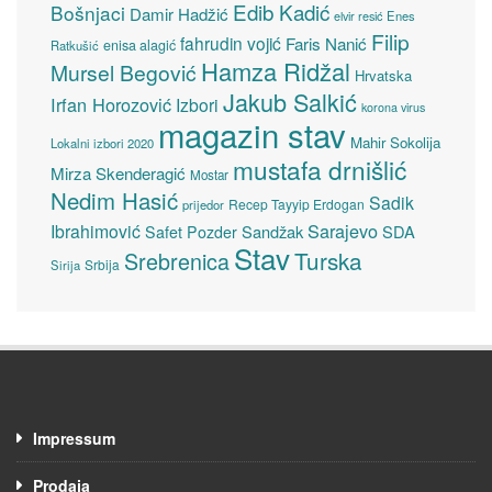
Edib Kadić
Bošnjaci
Damir Hadžić
elvir resić
Enes
Filip
fahrudin vojić
Faris Nanić
enisa alagić
Ratkušić
Hamza Ridžal
Mursel Begović
Hrvatska
Jakub Salkić
Irfan Horozović
Izbori
korona virus
magazin stav
Mahir Sokolija
Lokalni izbori 2020
mustafa drnišlić
Mirza Skenderagić
Mostar
Nedim Hasić
Sadik
Recep Tayyip Erdogan
prijedor
Sarajevo
Ibrahimović
Sandžak
SDA
Safet Pozder
Stav
Turska
Srebrenica
Srbija
Sirija
Impressum
Prodaja