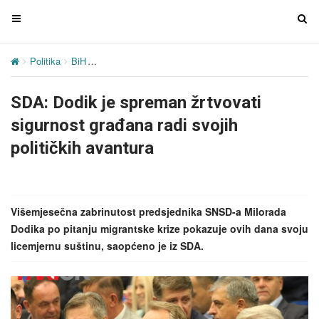
T
T
o
o
g
g
Politika
BiH
SDA: Dodik je spreman žrtvovati sigurnost građana radi
g
g
l
l
SDA: Dodik je spreman žrtvovati
e
e
n
n
sigurnost građana radi svojih
a
a
političkih avantura
v
v
i
i
g
g
a
a
Višemjesečna zabrinutost predsjednika SNSD-a Milorada
t
t
Dodika po pitanju migrantske krize pokazuje ovih dana svoju
i
i
licemjernu suštinu, saopćeno je iz SDA.
o
o
n
n