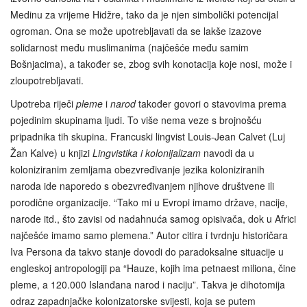
Medinu za vrijeme Hidžre, tako da je njen simbolički potencijal
ogroman. Ona se može upotrebljavati da se lakše izazove
solidarnost među muslimanima (najčešće među samim
Bošnjacima), a također se, zbog svih konotacija koje nosi, može i
zloupotrebljavati.
Upotreba riječi
pleme
i
narod
također govori o stavovima prema
pojedinim skupinama ljudi. To više nema veze s brojnošću
pripadnika tih skupina. Francuski lingvist Louis-Jean Calvet (Luj
Žan Kalve) u knjizi
Lingvistika i kolonijalizam
navodi da u
koloniziranim zemljama obezvređivanje jezika koloniziranih
naroda ide naporedo s obezvređivanjem njihove društvene ili
porodične organizacije. “Tako mi u Evropi imamo države, nacije,
narode itd., što zavisi od nadahnuća samog opisivača, dok u Africi
najčešće imamo samo plemena.” Autor citira i tvrdnju historičara
Iva Persona da takvo stanje dovodi do paradoksalne situacije u
engleskoj antropologiji pa “Hauze, kojih ima petnaest miliona, čine
pleme, a 120.000 Islanđana narod i naciju”. Takva je dihotomija
odraz zapadnjačke kolonizatorske svijesti, koja se putem