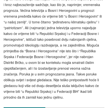
i kroz najbezazlenije sadržaje, kao što je, naprimjer, vremenska
prognoza. Većina televizija u Bosni i Hercegovini u prognozi
vremena predviđa kakvo će vrijeme biti “u Bosni i Hercegovini” ili
“u našoj zemlji”. U tome čitamo “jedinstvenu klimatsku cjelinu” i
“patriotizam”. Ali (najmanje) jedna televizija uporno najavljuje
kakvo će vrijeme biti “u Republici Srpskoj i u Federaciji Bosne i
Hercegovine”, ističući tako posebnost dviju nabrojanih cjelina,
promovirajući ideologiju razdvajanja, a ne zajedništva. Moguća
primjedba da “Bosna i Hercegovina” nije isto što i “Republika
Srpska i Federacije Bosne i Hercegovine”, jer nije nabrojan
Distrikt Brčko, u ovom bi se kontekstu mogla smatrati čistim
cjepidlačenjem, ali i to izostavljanje prenosi veoma važna
značenja. Poruka je u svim prognozama jasna. Takve poruke
oblikuju svijet i svijest gledalaca. Nije teško pretpostaviti hoće li
gledaocu koji više od dvaju desetljeća sluša isključivo kakvo će
vrijeme biti “u Republici Srpskoj i u Federaciji BiH” ikad biti
prirodno da ih zamisli kao jednu cjelinu.