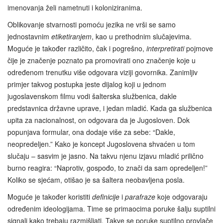
imenovanja želi nametnuti i koloniziranima.
Oblikovanje stvarnosti pomoću jezika ne vrši se samo
jednostavnim
etiketiranjem
, kao u prethodnim slučajevima.
Moguće je također različito, čak i pogrešno,
interpretirati
pojmove
čije je značenje poznato pa promovirati ono značenje koje u
određenom trenutku više odgovara viziji govornika. Zanimljiv
primjer takvog postupka jeste dijalog koji u jednom
jugoslavenskom filmu vodi šalterska službenica, dakle
predstavnica državne uprave, i jedan mladić. Kada ga službenica
upita za nacionalnost, on odgovara da je Jugosloven. Dok
popunjava formular, ona dodaje više za sebe: “Dakle,
neopredeljen.” Kako je koncept Jugoslovena shvaćen u tom
slučaju – sasvim je jasno. Na takvu njenu izjavu mladić prilično
burno reagira: “Naprotiv, gospođo, to znači da sam opredeljen!”
Koliko se sjećam, otišao je sa šaltera neobavljena posla.
Moguće je također koristiti
definicije
i
parafraze
koje odgovaraju
određenim ideologijama. Time se primaocima poruke šalju suptilni
signali kako trebaju razmišljati. Takve se poruke suptilno provlače