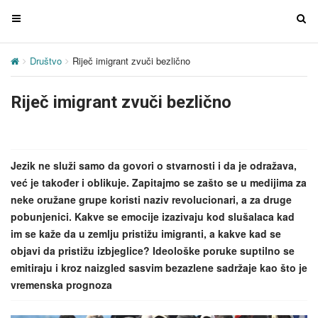
T
T
o
o
g
g
Društvo
Riječ imigrant zvuči bezlično
g
g
l
l
Riječ imigrant zvuči bezlično
e
e
n
n
a
a
v
v
Jezik ne služi samo da govori o stvarnosti i da je odražava,
i
i
već je također i oblikuje. Zapitajmo se zašto se u medijima za
g
g
neke oružane grupe koristi naziv revolucionari, a za druge
a
a
pobunjenici. Kakve se emocije izazivaju kod slušalaca kad
t
t
im se kaže da u zemlju pristižu imigranti, a kakve kad se
i
i
objavi da pristižu izbjeglice? Ideološke poruke suptilno se
o
o
emitiraju i kroz naizgled sasvim bezazlene sadržaje kao što je
n
n
vremenska prognoza