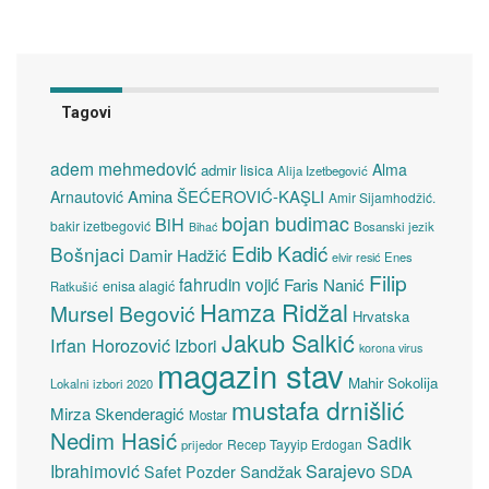
Tagovi
adem mehmedović
Alma
admir lisica
Alija Izetbegović
Amina ŠEĆEROVIĆ-KAŞLI
Arnautović
Amir Sijamhodžić.
bojan budimac
BiH
bakir izetbegović
Bosanski jezik
Bihać
Edib Kadić
Bošnjaci
Damir Hadžić
elvir resić
Enes
Filip
fahrudin vojić
Faris Nanić
enisa alagić
Ratkušić
Hamza Ridžal
Mursel Begović
Hrvatska
Jakub Salkić
Irfan Horozović
Izbori
korona virus
magazin stav
Mahir Sokolija
Lokalni izbori 2020
mustafa drnišlić
Mirza Skenderagić
Mostar
Nedim Hasić
Sadik
Recep Tayyip Erdogan
prijedor
Sarajevo
Ibrahimović
Sandžak
SDA
Safet Pozder