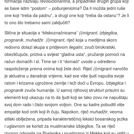
formacija nazivaju
revolucionarima
, a pripadnike drugih grupa koji
se bave istim “poslom” –
pobunjenicima
? Da li možda jedni ruše
one koji “treba da padnu”, a drugi one koji “treba da ostanu”? Je li
to ono što trebamo sami zaključiti?
Slična je situacija s “bliskoznačnicama”
(i)migrant
,
izbjeglica
,
prognanik
,
muhadžir
.
(I)migrant
, riječ koja u medijima skoro
redovno dolazi skupa s pridjevom
ilegalni
, zvuči birokratski,
obezličujuće, priziva u svijest “gladna usta”, pružanje pomoći na
račun domaćih i sl. Time se i ti “domaći” uvode u određeno
raspoloženje prema onima koji žele doći. Riječ
(i)migrant
naročito
je aktualna u današnje vrijeme, kad sve više ljudi napušta svoje
ratom i krizama ugrožene zemlje i teži doći u Evropu.
Izbjeglica
i
prognanik
zvuče humanije. U samoj njihovoj strukturi prisutni su
elementi koji ukazuju na to da ljudi koji se tako zovu ne napuštaju
svoj dom rado i čisto svojom voljom. One su kadre pobuditi više
empatije kod onih koji ih čuju. Napokon, riječ
muhadžir
, veoma
stilski obilježena, pripada karakterističnoj leksici bosanskog jezika
i uglavnom se koristi za muslimanske izbjeglice. Ta se riječ
izvorno odnosila na Poslanika i muslimane iz Mekke koji su otišli u