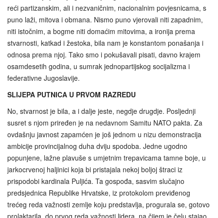
reći partizanskim, ali i nezvaničnim, nacionalnim povjesnicama, s
puno laži, mitova i obmana. Nismo puno vjerovali niti zapadnim,
niti istočnim, a bogme niti domaćim mitovima, a ironija prema
stvarnosti, katkad i žestoka, bila nam je konstantom ponašanja i
odnosa prema njoj. Tako smo i pokušavali pisati, davno krajem
osamdesetih godina, u sumrak jednopartijskog socijalizma i
federativne Jugoslavije.
SLIJEPA PUTNICA U PRVOM RAZREDU
No, stvarnost je bila, a i dalje jeste, negdje drugdje. Posljednji
susret s njom priređen je na nedavnom Samitu NATO pakta. Za
ovdašnju javnost zapamćen je još jednom u nizu demonstracija
ambicije provincijalnog duha dviju spodoba. Jedne ugodno
popunjene, lažne plavuše s umjetnim trepavicama tamne boje, u
jarkocrvenoj haljinici koja bi pristajala nekoj boljoj štraci iz
prispodobi kardinala Puljića. Ta gospođa, sasvim slučajno
predsjednica Republike Hrvatske, iz protokolom previđenog
trećeg reda važnosti zemlje koju predstavlja, progurala se, gotovo
prolaktarila, do prvog reda važnosti lidera, na čijem je čelu stajao