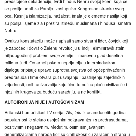
predstojeće dekadencije, tvrdi hindus Nehru svojoj kćeri, koja će
se poslije udati za Parsija, zastupnika Kongresne stranke svog
oca. Kasnija islamizacija, nažalost, imala je elemente nasilja koji
su posijali sjeme zla i prezira između muslimana i hindusa, smatra
Nehru.
Ovakvu konstataciju može napisati samo stvarni lider, čovjek koji
je započeo i dovršio Zelenu revoluciju u Indiji, eliminiravši stalni,
hiljadugodišnji problem svoje zemlje – masovnu glad desetina
miliona ljudi. On arhetipskom neprijatelju u interhinduskom
dijalogu pripisuje upravo suprotna svojstva od općeprihvaćenih
predrasuda i time otvara put usvajanju i baštinjenju zajedničkih
vrijednosti, onih univerzalija koje čine temeljnu ploču civilizacije i
njezinih krugova za buduću saradnju, a ne konflikt.
AUTOIRONIJA NIJE I AUTOŠOVINIZAM
Britanski humoristični TV serijal
‘Alo, ‘alo
iz osamdesetih godina
popularnost je stekao uspješnim poigravanjem s predrasudama,
pozitivnim i negativnim. Međutim, osim ismijavanjem
generalizacijama naroda koji su činili okosnicu zaraćenih strana u