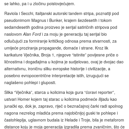
se lahko, pa i u zločinu poistovjećujem.
Raviola i Secchi, italijanski autorski tandem stripa, poznatiji pod
pseudonimom Magnus i Bunker, krajem šezdesetih i tokom
sedamdesetih godina proizveo je serijal satiričnih stripova pod
naslovom
Alan Ford
i za moju je generaciju taj serijal bio
odlučujući za formiranje kritičkog odnosa prema stvarnosti, za
umijeće proziranja propagande, domaće i strane. Kroz lik
karikature Vječnika, Broja 1, njegove “istinite” povijesne priče o
ličnostima i događajima u kojima je sudjelovao, ovaj je dvojac dao
alternativnu, ironičnu sliku evropske historije i civilizacije, a
posebno evropocentrične interpretacije istih, izrugujući se
naglašeno pohlepi i gluposti.
Slika “Vječnika”, starca u kolicima koja gura “ćoravi reporter”,
ustvari Homer kojem taj starac u kolicima podmeće
Ilijadu
kao
junački ep, dok je, zapravo, riječ o beznačajnoj čarki radi spolnog
nagona nezrelog mladića prema najobičnijoj guski te pohlepe i
častohleplja, uglavnom budala iz Helade i Troje, bila je metaforom
distance koju je moja generacija izgradila prema zvaničnim, što će