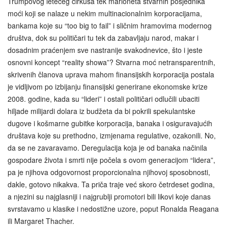
Trumpovog letećeg cirkusa tek marioneta stvarnih posjednika
moći koji se nalaze u nekim multinacionalnim korporacijama,
bankama koje su “too big to fail” i sličnim hramovima modernog
društva, dok su političari tu tek da zabavljaju narod, makar i
dosadnim praćenjem sve nastranije svakodnevice, što i jeste
osnovni koncept “reality showa”? Stvarna moć netransparentnih,
skrivenih članova uprava mahom finansijskih korporacija postala
je vidljivom po izbijanju finansijski generirane ekonomske krize
2008. godine, kada su “lideri” i ostali političari odlučili ubaciti
hiljade milijardi dolara iz budžeta da bi pokrili spekulantske
dugove i košmarne gubitke korporacija, banaka i osiguravajućih
društava koje su prethodno, izmjenama regulative, ozakonili. No,
da se ne zavaravamo. Deregulacija koja je od banaka načinila
gospodare života i smrti nije počela s ovom generacijom “lidera”,
pa je njihova odgovornost proporcionalna njihovoj sposobnosti,
dakle, gotovo nikakva. Ta priča traje već skoro četrdeset godina,
a njezini su najglasniji i najgrublji promotori bili likovi koje danas
svrstavamo u klasike i nedostižne uzore, poput Ronalda Reagana
ili Margaret Thacher.