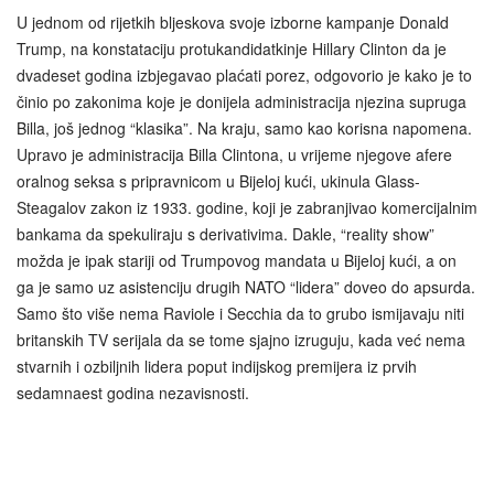
U jednom od rijetkih bljeskova svoje izborne kampanje Donald
Trump, na konstataciju protukandidatkinje Hillary Clinton da je
dvadeset godina izbjegavao plaćati porez, odgovorio je kako je to
činio po zakonima koje je donijela administracija njezina supruga
Billa, još jednog “klasika”. Na kraju, samo kao korisna napomena.
Upravo je administracija Billa Clintona, u vrijeme njegove afere
oralnog seksa s pripravnicom u Bijeloj kući, ukinula Glass-
Steagalov zakon iz 1933. godine, koji je zabranjivao komercijalnim
bankama da spekuliraju s derivativima. Dakle, “reality show”
možda je ipak stariji od Trumpovog mandata u Bijeloj kući, a on
ga je samo uz asistenciju drugih NATO “lidera” doveo do apsurda.
Samo što više nema Raviole i Secchia da to grubo ismijavaju niti
britanskih TV serijala da se tome sjajno izruguju, kada već nema
stvarnih i ozbiljnih lidera poput indijskog premijera iz prvih
sedamnaest godina nezavisnosti.