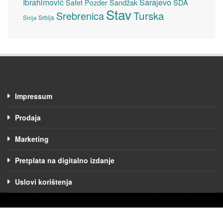
Sarajevo
Ibrahimović
Sandžak
SDA
Safet Pozder
Stav
Turska
Srebrenica
Srbija
Sirija
Impressum
Prodaja
Marketing
Pretplata na digitalno izdanje
Uslovi korištenja