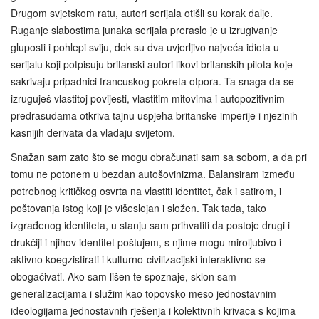
Drugom svjetskom ratu, autori serijala otišli su korak dalje.
Ruganje slabostima junaka serijala preraslo je u izrugivanje
gluposti i pohlepi sviju, dok su dva uvjerljivo najveća idiota u
serijalu koji potpisuju britanski autori likovi britanskih pilota koje
sakrivaju pripadnici francuskog pokreta otpora. Ta snaga da se
izruguješ vlastitoj povijesti, vlastitim mitovima i autopozitivnim
predrasudama otkriva tajnu uspjeha britanske imperije i njezinih
kasnijih derivata da vladaju svijetom.
Snažan sam zato što se mogu obračunati sam sa sobom, a da pri
tomu ne potonem u bezdan autošovinizma. Balansiram između
potrebnog kritičkog osvrta na vlastiti identitet, čak i satirom, i
poštovanja istog koji je višeslojan i složen. Tak tada, tako
izgrađenog identiteta, u stanju sam prihvatiti da postoje drugi i
drukčiji i njihov identitet poštujem, s njime mogu miroljubivo i
aktivno koegzistirati i kulturno-civilizacijski interaktivno se
obogaćivati. Ako sam lišen te spoznaje, sklon sam
generalizacijama i služim kao topovsko meso jednostavnim
ideologijama jednostavnih rješenja i kolektivnih krivaca s kojima