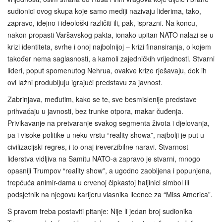
sudionici ovog skupa koje samo mediji nazivaju liderima, tako,
zapravo, idejno i ideološki različiti ili, pak, isprazni. Na koncu,
nakon propasti Varšavskog pakta, ionako upitan NATO nalazi se u
krizi identiteta, svrhe i onoj najbolnijoj – krizi finansiranja, o kojem
također nema saglasnosti, a kamoli zajedničkih vrijednosti. Stvarni
lideri, poput spomenutog Nehrua, ovakve krize rješavaju, dok ih
ovi lažni produbljuju igrajući predstavu za javnost.
Zabrinjava, međutim, kako se te, sve besmislenije predstave
prihvaćaju u javnosti, bez trunke otpora, makar čuđenja.
Privikavanje na pretvaranje svakog segmenta života i djelovanja,
pa i visoke politike u neku vrstu “reality showa”, najbolji je put u
civilizacijski regres, i to onaj ireverzibilne naravi. Stvarnost
liderstva vidljiva na Samitu NATO-a zapravo je stvarni, mnogo
opasniji Trumpov “reality show”, a ugodno zaobljena i popunjena,
trepćuća animir-dama u crvenoj čipkastoj haljinici simbol ili
podsjetnik na njegovu karijeru vlasnika licence za “Miss America”.
S pravom treba postaviti pitanje: Nije li jedan broj sudionika