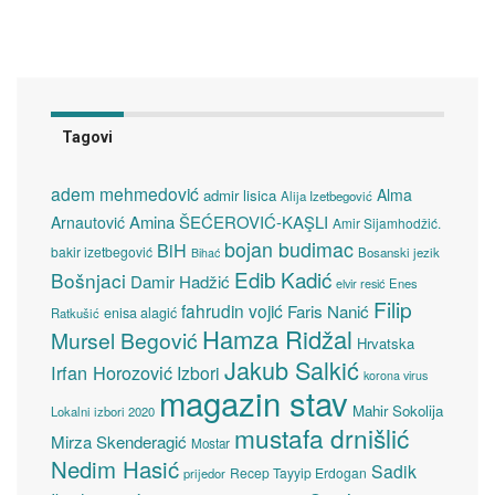
Tagovi
adem mehmedović
Alma
admir lisica
Alija Izetbegović
Amina ŠEĆEROVIĆ-KAŞLI
Arnautović
Amir Sijamhodžić.
bojan budimac
BiH
bakir izetbegović
Bosanski jezik
Bihać
Edib Kadić
Bošnjaci
Damir Hadžić
elvir resić
Enes
Filip
fahrudin vojić
Faris Nanić
enisa alagić
Ratkušić
Hamza Ridžal
Mursel Begović
Hrvatska
Jakub Salkić
Irfan Horozović
Izbori
korona virus
magazin stav
Mahir Sokolija
Lokalni izbori 2020
mustafa drnišlić
Mirza Skenderagić
Mostar
Nedim Hasić
Sadik
Recep Tayyip Erdogan
prijedor