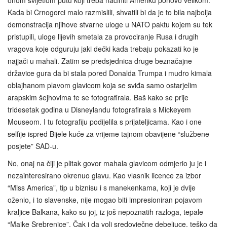
onom svijetlom putu koji treba načiniti Ameriku ponovo velikom.
Kada bi Crnogorci malo razmislili, shvatili bi da je to bila najbolja
demonstracija njihove stvarne uloge u NATO paktu kojem su tek
pristupili, uloge lijevih smetala za provociranje Rusa i drugih
vragova koje odguruju jaki dečki kada trebaju pokazati ko je
najjači u mahali. Zatim se predsjednica druge beznačajne
državice gura da bi stala pored Donalda Trumpa i mudro kimala
oblajhanom plavom glavicom koja se sviđa samo ostarjelim
arapskim šejhovima te se fotografirala. Baš kako se prije
tridesetak godina u Disneylandu fotografirala s Mickeyem
Mouseom. I tu fotografiju podijelila s prijateljicama. Kao i one
selfije ispred Bijele kuće za vrijeme tajnom obavijene “službene
posjete” SAD-u.
No, onaj na čiji je plitak govor mahala glavicom odmjerio ju je i
nezainteresirano okrenuo glavu. Kao vlasnik licence za izbor
“Miss America”, tip u biznisu i s manekenkama, koji je dvije
oženio, i to slavenske, nije mogao biti impresioniran pojavom
kraljice Balkana, kako su joj, iz još nepoznatih razloga, tepale
“Majke Srebrenice”. Čak i da voli sredovječne debeljuce, teško da