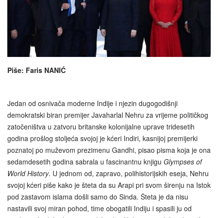
Piše: Faris NANIĆ
Jedan od osnivača moderne Indije i njezin dugogodišnji
demokratski biran premijer Javaharlal Nehru za vrijeme političkog
zatočeništva u zatvoru britanske kolonijalne uprave tridesetih
godina prošlog stoljeća svojoj je kćeri Indiri, kasnijoj premijerki
poznatoj po muževom prezimenu Gandhi, pisao pisma koja je ona
sedamdesetih godina sabrala u fascinantnu knjigu
Glympses of
World History
. U jednom od, zapravo, polihistorijskih eseja, Nehru
svojoj kćeri piše kako je šteta da su Arapi pri svom širenju na Istok
pod zastavom islama došli samo do Sinda. Šteta je da nisu
nastavili svoj miran pohod, time obogatili Indiju i spasili ju od