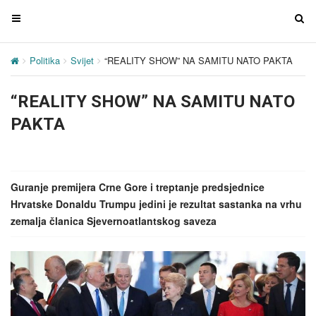
T
T
o
o
g
g
Politika
Svijet
“REALITY SHOW” NA SAMITU NATO PAKTA
g
g
l
l
“REALITY SHOW” NA SAMITU NATO
e
e
n
n
PAKTA
a
a
v
v
i
i
g
g
Guranje premijera Crne Gore i treptanje predsjednice
a
a
Hrvatske Donaldu Trumpu jedini je rezultat sastanka na vrhu
t
t
zemalja članica Sjevernoatlantskog saveza
i
i
o
o
n
n