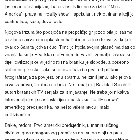
još jedan provincijalac, inače vlasnik licence za izbor “Miss
America”, prava na “reality show” i spekulant nekretninama koji je
bankrotirao, kažu, devet puta.
Njegova frizura što podsjeća na prepeličje gnijezdo bila je sasma
u skladu s crvenom čipkastom haljinicom šefice države za koju je
ovaj do Samita jedva i čuo. Time je htjela svojim glasačima dati do
znanja kako je Hrvatska u prvom redu važnih zemalja saveza koji
dijeli civilizacijske vrijednosti i na braniku je slobode, a posebno
slobodnog tržišta. Tako se prošvercala i u prvi red prilikom
fotografiranja za povijest, onu stvarnu, ne izmišljenu, iako je ova
prva, zapravo, ironična do bola. Ne trebaju joj Raviola i Secchi ili
autori britanskih TV serijala za ismijavanje. Ne treba joj nikakva
intervencija jer je suštinski riječ o nastavku “reality showa”
američkog predsjednika, na nešto višem nivou i malo
politiziranijem.
Dakle, redom. Prvo američki predsjednik, u maniri uličnog
divljaka, gura crnogorskog premijera da mu ne stoji na putu,