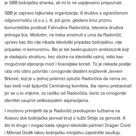
je SBB bošnjačka stranka, ali mi to ne uspijevamo prepoznati.
SBB je zapravo tajkunska organizacija, ili društvo s ograničenom
odgovornošću (d.o.o.), ili, još gore, gledano kroz prizmu
komunističke prošlosti Fahrudina Radončića, tekovina društva
jednoga lica. Međutim, ne treba smetnuti s uma da Radončić,
upravo kao što nije nikada ideološki pripadao bošnjaštvu, nije
pripadao ni komunizmu. Bio je tek beskrupulozni ambicioznik koji
je vladajuću strukturu, bez obzira na ideološki ustroj, vidio kao
mogućnost stjecanja moći i finansijske koristi. To je nekada poslije
rata vrlo oštro potvrdio i crnogorski disident književnik Jevrem
Brković, koji je u jednoj polemici optužio Radončića da nema on,
kao bivši mali špijunčić Centralnog komiteta, šta njemu prebacivati
jer se u to vrijeme, za razliku od Radončića, borio za crnogorski
identitet usuprot velikosrpskim aspiracijama.
I možemo primijetiti da je Radončić preokupiran tužbama na
Kosovu dok bošnjačka javnost bruji o tužbi Srbije za genocid. A
što bi drugo i mogao kada njegovi ideološki partneri Dragan Čović
i Milorad Dodik takvu bošnjačku inicijativu zajednički osuđuju.