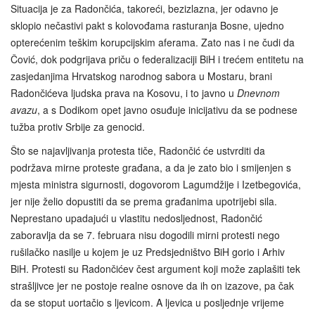
Situacija je za Radončića, takoreći, bezizlazna, jer odavno je
sklopio nečastivi pakt s kolovođama rasturanja Bosne, ujedno
opterećenim teškim korupcijskim aferama. Zato nas i ne čudi da
Čović, dok podgrijava priču o federalizaciji BiH i trećem entitetu na
zasjedanjima Hrvatskog narodnog sabora u Mostaru, brani
Radončićeva ljudska prava na Kosovu, i to javno u
Dnevnom
avazu
, a s Dodikom opet javno osuđuje inicijativu da se podnese
tužba protiv Srbije za genocid.
Što se najavljivanja protesta tiče, Radončić će ustvrditi da
podržava mirne proteste građana, a da je zato bio i smijenjen s
mjesta ministra sigurnosti, dogovorom Lagumdžije i Izetbegovića,
jer nije želio dopustiti da se prema građanima upotrijebi sila.
Neprestano upadajući u vlastitu nedosljednost, Radončić
zaboravlja da se 7. februara nisu dogodili mirni protesti nego
rušilačko nasilje u kojem je uz Predsjedništvo BiH gorio i Arhiv
BiH. Protesti su Radončićev čest argument koji može zaplašiti tek
strašljivce jer ne postoje realne osnove da ih on izazove, pa čak
da se stoput uortačio s ljevicom. A ljevica u posljednje vrijeme