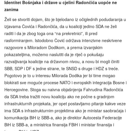
Identitet Bošnjaka i države u cjelini Radončića uopće ne
zanima
Želi se stvoriti dojam, što je bjelodano iz očiglednih podudaranja u
izjavama Čovića i Radončića, da u koaliciji jedino SDA ne želi
raditi i da je zbog toga ona “na prekretnici”, ili pred
rasformiranjem. Istodobno Čović održava intenzivne neskrivene
razgovore s Miloradom Dodikom, a prema izvanjskim
pokazateljima, možemo naslutiti da je riječ o pokušaju
razvaljivanja koalicije na državnom nivou, a novu bi mogli činiti
SBB, SDP i DF s jedne strane, te SNSD s druge i HDZ s treće.
Pogotovo je to u interesu Milorada Dodika jer bi time mogao
blokirati sve moguće procese NATO i evropskih integracija Bosne i
Hercegovine. Stoga su naivna objašnjenja Fahrudina Radončića
da SDA treba tražiti novu koaliciju ako ne počne s gradnjom
infrastrukturnih projekata, jer opet postavljamo pitanje kakve veze
ima SDA s infrastrukturnim projektima ako je ministar saobraćaja i
komunikacija BiH iz SBB-a, ako je direktor Autocesta Federacije
BiH iz SBB-a, a ministrica finansija FBiH i ministar finansija i