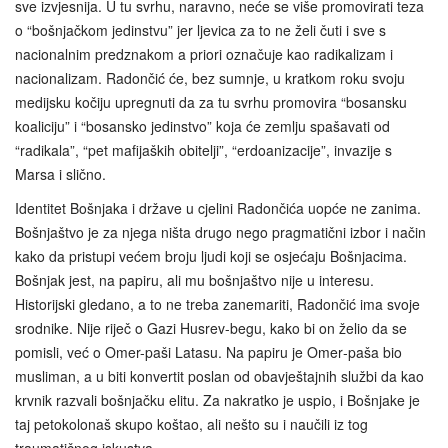
sve izvjesnija. U tu svrhu, naravno, neće se više promovirati teza
o “bošnjačkom jedinstvu” jer ljevica za to ne želi čuti i sve s
nacionalnim predznakom a priori označuje kao radikalizam i
nacionalizam. Radončić će, bez sumnje, u kratkom roku svoju
medijsku kočiju upregnuti da za tu svrhu promovira “bosansku
koaliciju” i “bosansko jedinstvo” koja će zemlju spašavati od
“radikala”, “pet mafijaških obitelji”, “erdoanizacije”, invazije s
Marsa i slično.
Identitet Bošnjaka i države u cjelini Radončića uopće ne zanima.
Bošnjaštvo je za njega ništa drugo nego pragmatični izbor i način
kako da pristupi većem broju ljudi koji se osjećaju Bošnjacima.
Bošnjak jest, na papiru, ali mu bošnjaštvo nije u interesu.
Historijski gledano, a to ne treba zanemariti, Radončić ima svoje
srodnike. Nije riječ o Gazi Husrev-begu, kako bi on želio da se
pomisli, već o Omer-paši Latasu. Na papiru je Omer‑paša bio
musliman, a u biti konvertit poslan od obavještajnih službi da kao
krvnik razvali bošnjačku elitu. Za nakratko je uspio, i Bošnjake je
taj petokolonaš skupo koštao, ali nešto su i naučili iz tog