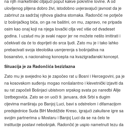
na njih marketinški ciljajući poput kakve pokretne lovine. A od
ulovljenog plijena dobro živi, istodobno uvjeravajući javnost da je
zabrinut za sadržaj njihova gladna stomaka. Radončić ne potječe
iz bošnjačkog bića, on ga ne baštini, on mu, zapravo, ne pripada
osim kao onaj koji na njega lovački cilja već više od dvadeset
godina. I uzalud mu je svaki napor jer ne možete nešto imitirati i
očekivati da će to doprijeti do srca ljudi. Zato mu je i tako lahko
prebacivati svoja ideološka usmjerenja s bošnjaštva na
bosanstvo, s nacionalnog koncepta na kvazigrađanski koncept.
Situacija je za Radončića bezizlazna
Zato mu je svejedno ko je započeo rat u Bosni i Hercegovini, pa je
na kosovskom suđenju mogao nonšalantno i klevetnički izjaviti da
su rat započeli Bošnjaci ubistvom srpskog svata po naredbi Alije
Izetbegovića. Zato se on uoči 9. januara, dok Srbi s dugim
cijevima marširaju po Banjoj Luci, bavi s odstrelom i difamacijom
predsjednice Suda BiH Meddžide Kreso, igrajući zakulisne igre sa
svojim partnerima u Mostaru i Banjoj Luci da se na čelo te
institucije postavi nebošnjak. Radončić je uspio nametnuti tezu da