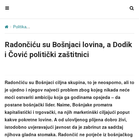
T
T
o
o
g
g
Politika
Radončiću su Bošnjaci lovina, a Dodik i Čović politički zašti
g
g
l
l
Radončiću su Bošnjaci lovina, a Dodik
e
e
n
n
i Čović politički zaštitnici
a
a
v
v
i
i
g
g
Radončiću su Bošnjaci ciljna skupina, to je neosporno, ali to
a
a
je ujedno i njegov najveći problem zbog kojeg nikada neće
t
t
moći ostvariti ambiciju koja ga godinama opsjeda – da
i
i
postane bošnjački lider. Naime, Bošnjake promatra
o
o
kapitalistički i trgovački, na njih marketinški ciljajući poput
n
n
kakve pokretne lovine. A od ulovljenog plijena dobro živi,
istodobno uvjeravajući javnost da je zabrinut za sadržaj
njihova gladna stomaka. Radončić ne potječe iz bošnjačkog