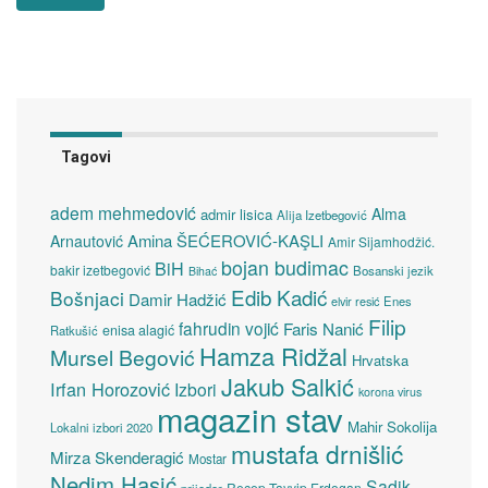
Tagovi
adem mehmedović
Alma
admir lisica
Alija Izetbegović
Amina ŠEĆEROVIĆ-KAŞLI
Arnautović
Amir Sijamhodžić.
bojan budimac
BiH
bakir izetbegović
Bosanski jezik
Bihać
Edib Kadić
Bošnjaci
Damir Hadžić
elvir resić
Enes
Filip
fahrudin vojić
Faris Nanić
enisa alagić
Ratkušić
Hamza Ridžal
Mursel Begović
Hrvatska
Jakub Salkić
Irfan Horozović
Izbori
korona virus
magazin stav
Mahir Sokolija
Lokalni izbori 2020
mustafa drnišlić
Mirza Skenderagić
Mostar
Nedim Hasić
Sadik
Recep Tayyip Erdogan