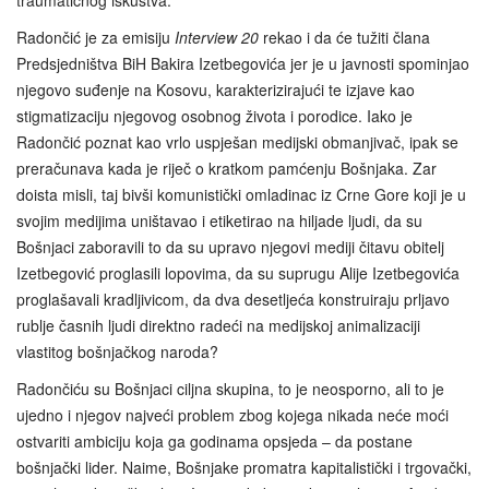
traumatičnog iskustva.
Radončić je za emisiju
Interview 20
rekao i da će tužiti člana
Predsjedništva BiH Bakira Izetbegovića jer je u javnosti spominjao
njegovo suđenje na Kosovu, karakterizirajući te izjave kao
stigmatizaciju njegovog osobnog života i porodice. Iako je
Radončić poznat kao vrlo uspješan medijski obmanjivač, ipak se
preračunava kada je riječ o kratkom pamćenju Bošnjaka. Zar
doista misli, taj bivši komunistički omladinac iz Crne Gore koji je u
svojim medijima uništavao i etiketirao na hiljade ljudi, da su
Bošnjaci zaboravili to da su upravo njegovi mediji čitavu obitelj
Izetbegović proglasili lopovima, da su suprugu Alije Izetbegovića
proglašavali kradljivicom, da dva desetljeća konstruiraju prljavo
rublje časnih ljudi direktno radeći na medijskoj animalizaciji
vlastitog bošnjačkog naroda?
Radončiću su Bošnjaci ciljna skupina, to je neosporno, ali to je
ujedno i njegov najveći problem zbog kojega nikada neće moći
ostvariti ambiciju koja ga godinama opsjeda – da postane
bošnjački lider. Naime, Bošnjake promatra kapitalistički i trgovački,