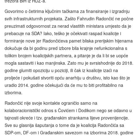
trezora BiH iz HDZ-a.
Govorimo o četirima ključnim tačkama za finansiranje i izgradnju
svih infrastrukturnih projekata. Zašto Fahrudin Radončić ne počne
preuzimati odgovornost za nerad vlastitih ministara umjesto da je
prebacuje na SDA? Iako, teško je očekivati raspad koalicije i
formiranje nove jer Radončićeva pamet bliska prerijskim hijenama
dokučuje da bi godinu pred izbore bila krajnje nefunkcionalna s
tolikim brojem koalicijskih partnera, a pitanje je da li bi se uopće
mogla sastaviti i kao manjinska. Zato mu je svrsishodnije do 2018.
godine glumiti opoziciju u poziciji, ili čak iz koalicije izaći na
proljeće i pokušati stvoriti opću anarhiju u društvu, isto kao što je
uradio 2014. godine očekujući da će mu to biti profitabilno na
izborima.
Radončić nije svoje kontakte ograničio samo na
kolaboracionistički odnos s Čovićem i Dodikom nego se odavno u
tajnosti okreće i tzv. građanskim strankama lijeve provenijencije.
Sve su glasnija šaputanja o tome da je koalicija Radončića sa
SDP-om, DF-om i Građanskim savezom na izborima 2018. godine