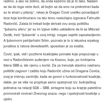
radimo, a ako ne želimo, da onda kažemo da je to tako. Nadam
se da do toga neće doći, ali bojim se da smo na prekretnici kada
su te stvari u pitanju”, rekao je Dragan Čović uveliko ponavljajući
teze koje kontinuirano na istu temu neslučajno izgovara Fahrudin
Radončić. Zaista bi trebali bolje skrivati ovu svoju političku
“ljubavnu aferu” jer su im izjave toliko usklađene da bi se Milorad
Dodik, treći “ljubavnik” u ovoj intrigi, mogao osjetiti zapostavljenim.
A ljubomorni patrijarhalni Srbin, poznato je to iz iskustva srpskog
junaštva iz ratova devedesetih, sposoban je za svašta.
Čović, ipak, vidi i pozitivne koalicijske pomake koje prepoznaje u
vezi s Radončićevim suđenjem na Kosovu, koje, po tvrdnjama
lidera SBB-a, ide njemu u korist. Da za trenutak stavimo nastranu
politički zagovor i zaštitu koju Radončić uživa od Dragana Čovića,
ovaj je intervju zanimljiv, kada se govori o funkcionalnosti koalicije,
dakle, jer se više ne propituje samo opstojnost tzv. bošnjačkog
jedinstva na relaciji SDA – SBB, sintagme koju su krajnje patetično
promovirali novinari
Dnevnog avaza
, nego i opstojnosti koalicije u
cjelini.