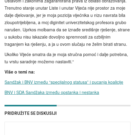
Ustavom i zakonima zagarantirana prava iz oblasti obrazovanja.
Trenutno stanje unutar Liste i unutar Vijeća nije prostor za moje
dalje djelovanje, jer je moja pozicija vijećnika u nizu navrata bila
zloupotrijebljena, a moj diginitet univerzitetskog profesora grubo
narušen. Uprkos molbama da se iznađe središnje rješenje, strane
u sukobu nisu iskazale dovoljno spremnosti za ozbiljnim
traganjem ka rješenju, a ja u ovom slučaju ne želim birati stranu.
Ukoliko Vijeće smatra da je moja stručna pomoć i dalje potrebna,
tu vrstu saradnje možemo nastaviti.“
Više o temi na:
Sandžak i BNV između “specijalnog statusa” i pucanja koalicije
BNV i SDA Sandžaka između opstanka i nestanka
PRIDRUŽITE SE DISKUSIJI