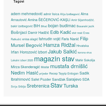
Tagovi
adem mehmedović
Alma
admir lisica
Alija Izetbegović
Amina ŠEĆEROVIĆ-KAŞLI
Arnautović
Amir Sijamhodžić.
bojan budimac
BiH
bakir izetbegović
Bosanski jezik
Bihać
Edib Kadić
Bošnjaci
Damir Hadžić
elvir resić
Enes
Filip
fahrudin vojić
Faris Nanić
enisa alagić
Ratkušić
Hamza Ridžal
Mursel Begović
Hrvatska
Jakub Salkić
Irfan Horozović
Izbori
korona virus
magazin stav
Mahir Sokolija
Lokalni izbori 2020
mustafa drnišlić
Mirza Skenderagić
Mostar
Nedim Hasić
Sadik
Recep Tayyip Erdogan
prijedor
Sarajevo
Ibrahimović
Sandžak
SDA
Safet Pozder
Stav
Turska
Srebrenica
Srbija
Sirija