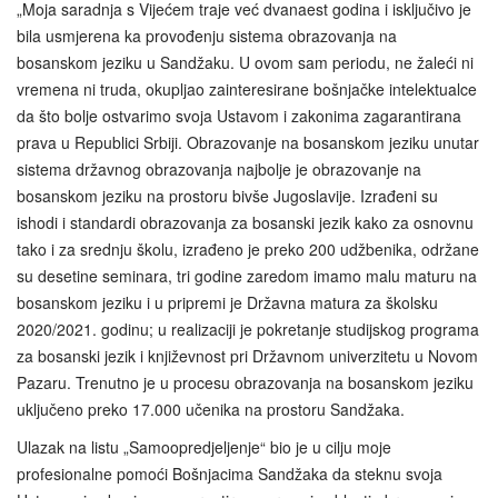
„Moja saradnja s Vijećem traje već dvanaest godina i isključivo je
bila usmjerena ka provođenju sistema obrazovanja na
bosanskom jeziku u Sandžaku. U ovom sam periodu, ne žaleći ni
vremena ni truda, okupljao zainteresirane bošnjačke intelektualce
da što bolje ostvarimo svoja Ustavom i zakonima zagarantirana
prava u Republici Srbiji. Obrazovanje na bosanskom jeziku unutar
sistema državnog obrazovanja najbolje je obrazovanje na
bosanskom jeziku na prostoru bivše Jugoslavije. Izrađeni su
ishodi i standardi obrazovanja za bosanski jezik kako za osnovnu
tako i za srednju školu, izrađeno je preko 200 udžbenika, održane
su desetine seminara, tri godine zaredom imamo malu maturu na
bosanskom jeziku i u pripremi je Državna matura za školsku
2020/2021. godinu; u realizaciji je pokretanje studijskog programa
za bosanski jezik i književnost pri Državnom univerzitetu u Novom
Pazaru. Trenutno je u procesu obrazovanja na bosanskom jeziku
uključeno preko 17.000 učenika na prostoru Sandžaka.
Ulazak na listu „Samoopredjeljenje“ bio je u cilju moje
profesionalne pomoći Bošnjacima Sandžaka da steknu svoja