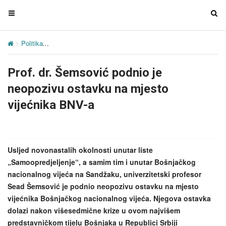
T
T
o
o
g
g
Politika
Prof. dr. Šemsović podnio je neopozivu ostavku na mjesto 
g
g
l
l
Prof. dr. Šemsović podnio je
e
e
n
n
neopozivu ostavku na mjesto
a
a
vijećnika BNV-a
v
v
i
i
g
g
a
a
Usljed novonastalih okolnosti unutar liste
t
t
„Samoopredjeljenje“, a samim tim i unutar Bošnjačkog
i
i
nacionalnog vijeća na Sandžaku, univerzitetski profesor
o
o
Sead Šemsović je podnio neopozivu ostavku na mjesto
n
n
vijećnika Bošnjačkog nacionalnog vijeća. Njegova ostavka
dolazi nakon višesedmične krize u ovom najvišem
predstavničkom tijelu Bošnjaka u Republici Srbiji