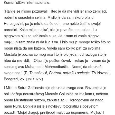
Komunističke internacionale.
“Ranije se nismo poznavali. Hteo je da me vidi jer smo zemljaci,
rođeni u susednim selima. Mislio je da sam skoro bila u
Hercegovini, pa je mislio da će od mene nešto čuti i o svojoj
porodici. ‘Kako mi je majka’, bilo je prvo što me upitao. I u
njegovom oku se zablistala suza. Ja nisam ni znala njegovu
majku, nisam znala ni da li je živa. I bilo mu je mnogo teško što ne
mogu ništa da mu kažem. Videla sam koliko pati za svojima.
Mustafa je poznavao mog oca i to je bio jedan od razloga što je
hteo da me vidi. – Otac ti je pošten čovek – rekao je – znam da je
spasio glavu Muhamedu Mehmedbašiću. Nemoj da obrukaš
svoga oca.” (R. Tomašević,
Portreti, pejzaži i sećanja
, TV Novosti,
Beograd, 25. juni 1975.)
I Milena Šotra-Gaćinović nije obrukala svoga oca. Razumjela je
bol i čežnju neustrašivog Mustafe Golubića za majkom i, nošena
onom Mustafinom suzom, zaputila se u Hercegovinu da nađe
nanu Nuru. Donijela joj je sinovljevu fotografiju s posvetom
pozadi: “Mojoj dragoj, prelijepoj majci, za uspomenu, Mujka.” I