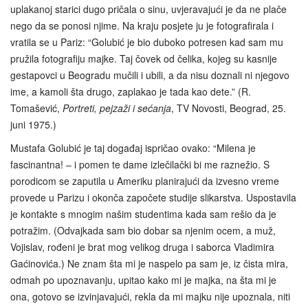
uplakanoj starici dugo pričala o sinu, uvjeravajući je da ne plače
nego da se ponosi njime. Na kraju posjete ju je fotografirala i
vratila se u Pariz: “Golubić je bio duboko potresen kad sam mu
pružila fotografiju majke. Taj čovek od čelika, kojeg su kasnije
gestapovci u Beogradu mučili i ubili, a da nisu doznali ni njegovo
ime, a kamoli šta drugo, zaplakao je tada kao dete.” (R.
Tomašević,
Portreti, pejzaži i sećanja
, TV Novosti, Beograd, 25.
juni 1975.)
Mustafa Golubić je taj događaj ispričao ovako: “Milena je
fascinantna! – i pomen te dame izlečilački bi me raznežio. S
porodicom se zaputila u Ameriku planirajući da izvesno vreme
provede u Parizu i okonča započete studije slikarstva. Uspostavila
je kontakte s mnogim našim studentima kada sam rešio da je
potražim. (Odvajkada sam bio dobar sa njenim ocem, a muž,
Vojislav, rođeni je brat mog velikog druga i saborca Vladimira
Gaćinovića.) Ne znam šta mi je naspelo pa sam je, iz čista mira,
odmah po upoznavanju, upitao kako mi je majka, na šta mi je
ona, gotovo se izvinjavajući, rekla da mi majku nije upoznala, niti