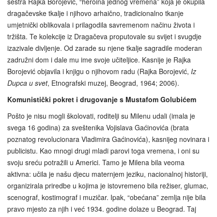
sestra Rajka Borojević, “heroina jednog vremena” koja je okupila
dragačevske tkalje i njihovo arhaično, tradicionalno tkanje
umjetnički oblikovala i prilagodila savremenom načinu života i
tržišta. Te kolekcije iz Dragačeva proputovale su svijet i svugdje
izazivale divljenje. Od zarade su njene tkalje sagradile moderan
zadružni dom i dale mu ime svoje učiteljice. Kasnije je Rajka
Borojević objavila i knjigu o njihovom radu (Rajka Borojević,
Iz
Dupca u svet
, Etnografski muzej, Beograd, 1964; 2006).
Komunistički pokret i drugovanje s Mustafom Golubićem
Pošto je nisu mogli školovati, roditelji su Milenu udali (imala je
svega 16 godina) za sveštenika Vojislava Gaćinovića (brata
poznatog revolucionara Vladimira Gaćinovića), kasnijeg novinara i
publicistu. Kao mnogi drugi mladi parovi toga vremena, i oni su
svoju sreću potražili u Americi. Tamo je Milena bila veoma
aktivna: učila je našu djecu maternjem jeziku, nacionalnoj historiji,
organizirala priredbe u kojima je istovremeno bila režiser, glumac,
scenograf, kostimograf i muzičar. Ipak, “obećana” zemlja nije bila
pravo mjesto za njih i već 1934. godine dolaze u Beograd. Taj