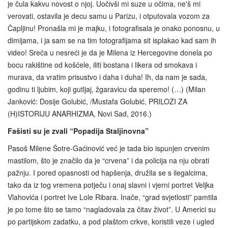
je čula kakvu novost o njoj. Uočivši mi suze u očima, ne'š mi
verovati, ostavila je decu samu u Parizu, i otputovala vozom za
Čapljinu! Pronašla mi je majku, i fotografisala je onako ponosnu, u
dimijama, i ja sam se na tim fotografijama sit isplakao kad sam ih
video! Sreća u nesreći je da je Milena iz Hercegovine donela po
bocu rakištine od košćele, iliti bostana i likera od smokava i
murava, da vratim prisustvo i daha i duha! Ih, da nam je sada,
godinu ti ljubim, koji gutljaj, žgaravicu da speremo! (…) (Milan
Janković: Dosije Golubić, /Mustafa Golubić, PRILOZI ZA
(H)ISTORIJU ANARHIZMA, Novi Sad, 2016.)
Fašisti su je zvali “Popadija Staljinovna”
Pasoš Milene Šotre-Gaćinović već je tada bio ispunjen crvenim
mastilom, što je značilo da je “crvena” i da policija na nju obrati
pažnju. I pored opasnosti od hapšenja, družila se s ilegalcima,
tako da iz tog vremena potječu i onaj slavni i vjerni portret Veljka
Vlahovića i portret Ive Lole Ribara. Inače, “grad svjetlosti” pamtila
je po tome što se tamo “nagladovala za čitav život”. U Americi su
po partijskom zadatku, a pod plaštom crkve, koristili veze i ugled