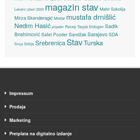
magazin stav
Mahir Sokolija
Lokalni izbori 2020
mustafa drnišlić
Mirza Skenderagić
Mostar
Nedim Hasić
Sadik
Recep Tayyip Erdogan
prijedor
Sarajevo
Ibrahimović
Sandžak
SDA
Safet Pozder
Stav
Turska
Srebrenica
Srbija
Sirija
Impressum
Prodaja
Marketing
Pretplata na digitalno izdanje