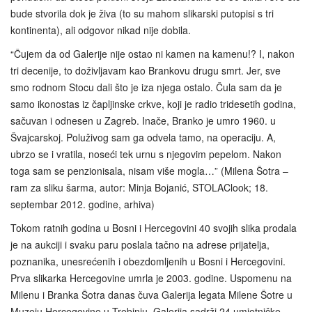
bude stvorila dok je živa (to su mahom slikarski putopisi s tri
kontinenta), ali odgovor nikad nije dobila.
“Čujem da od Galerije nije ostao ni kamen na kamenu!? I, nakon
tri decenije, to doživljavam kao Brankovu drugu smrt. Jer, sve
smo rodnom Stocu dali što je iza njega ostalo. Čula sam da je
samo ikonostas iz čapljinske crkve, koji je radio tridesetih godina,
sačuvan i odnesen u Zagreb. Inače, Branko je umro 1960. u
Švajcarskoj. Poluživog sam ga odvela tamo, na operaciju. A,
ubrzo se i vratila, noseći tek urnu s njegovim pepelom. Nakon
toga sam se penzionisala, nisam više mogla…” (Milena Šotra –
ram za sliku šarma, autor: Minja Bojanić, STOLAClook; 18.
septembar 2012. godine, arhiva)
Tokom ratnih godina u Bosni i Hercegovini 40 svojih slika prodala
je na aukciji i svaku paru poslala tačno na adrese prijatelja,
poznanika, unesrećenih i obezdomljenih u Bosni i Hercegovini.
Prva slikarka Hercegovine umrla je 2003. godine. Uspomenu na
Milenu i Branka Šotra danas čuva Galerija legata Milene Šotre u
Muzeju Hercegovine u Trebinju. Galerija sadrži 24 umjetničke