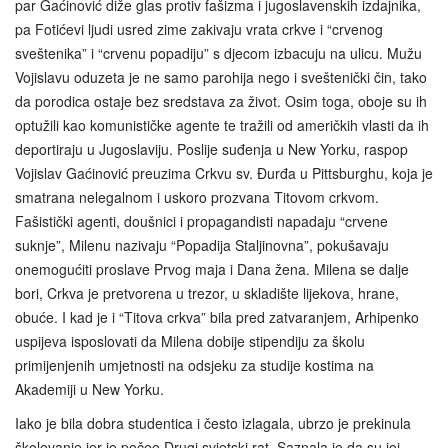
par Gaćinović diže glas protiv fašizma i jugoslavenskih izdajnika,
pa Fotićevi ljudi usred zime zakivaju vrata crkve i “crvenog
sveštenika” i “crvenu popadiju” s djecom izbacuju na ulicu. Mužu
Vojislavu oduzeta je ne samo parohija nego i sveštenički čin, tako
da porodica ostaje bez sredstava za život. Osim toga, oboje su ih
optužili kao komunističke agente te tražili od američkih vlasti da ih
deportiraju u Jugoslaviju. Poslije suđenja u New Yorku, raspop
Vojislav Gaćinović preuzima Crkvu sv. Đurđa u Pittsburghu, koja je
smatrana nelegalnom i uskoro prozvana Titovom crkvom.
Fašistički agenti, doušnici i propagandisti napadaju “crvene
suknje”, Milenu nazivaju “Popadija Staljinovna”, pokušavaju
onemogućiti proslave Prvog maja i Dana žena. Milena se dalje
bori, Crkva je pretvorena u trezor, u skladište lijekova, hrane,
obuće. I kad je i “Titova crkva” bila pred zatvaranjem, Arhipenko
uspijeva isposlovati da Milena dobije stipendiju za školu
primijenjenih umjetnosti na odsjeku za studije kostima na
Akademiji u New Yorku.
Iako je bila dobra studentica i često izlagala, ubrzo je prekinula
školovanje jer je počeo Drugi svjetski rat. Saznala je da su joj