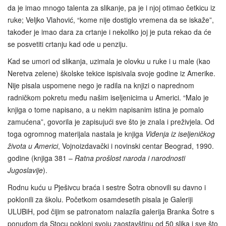
da je imao mnogo talenta za slikanje, pa je i njoj otimao četkicu iz
ruke; Veljko Vlahović, “kome nije dostiglo vremena da se iskaže”,
također je imao dara za crtanje i nekoliko joj je puta rekao da će
se posvetiti crtanju kad ode u penziju.
Kad se umori od slikanja, uzimala je olovku u ruke i u male (kao
Neretva zelene) školske tekice ispisivala svoje godine iz Amerike.
Nije pisala uspomene nego je radila na knjizi o naprednom
radničkom pokretu među našim iseljenicima u Americi. “Malo je
knjiga o tome napisano, a u nekim napisanim istina je pomalo
zamućena”, govorila je zapisujući sve što je znala i preživjela. Od
toga ogromnog materijala nastala je knjiga
Viđenja iz iseljeničkog
života u Americi
, Vojnoizdavački i novinski centar Beograd, 1990.
godine (knjiga 381 –
Ratna prošlost naroda i narodnosti
Jugoslavije
).
Rodnu kuću u Pješivcu braća i sestre Šotra obnovili su davno i
poklonili za školu. Početkom osamdesetih pisala je Galeriji
ULUBiH, pod čijim se patronatom nalazila galerija Branka Šotre s
ponudom da Stocu pokloni svoju zaostavštinu od 50 slika i sve što