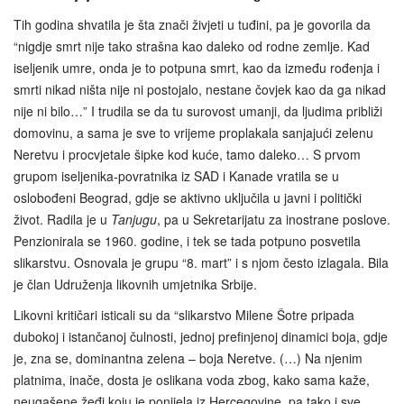
Tih godina shvatila je šta znači živjeti u tuđini, pa je govorila da
“nigdje smrt nije tako strašna kao daleko od rodne zemlje. Kad
iseljenik umre, onda je to potpuna smrt, kao da između rođenja i
smrti nikad ništa nije ni postojalo, nestane čovjek kao da ga nikad
nije ni bilo…” I trudila se da tu surovost umanji, da ljudima približi
domovinu, a sama je sve to vrijeme proplakala sanjajući zelenu
Neretvu i procvjetale šipke kod kuće, tamo daleko… S prvom
grupom iseljenika-povratnika iz SAD i Kanade vratila se u
oslobođeni Beograd, gdje se aktivno uključila u javni i politički
život. Radila je u
Tanjugu
, pa u Sekretarijatu za inostrane poslove.
Penzionirala se 1960. godine, i tek se tada potpuno posvetila
slikarstvu. Osnovala je grupu “8. mart” i s njom često izlagala. Bila
je član Udruženja likovnih umjetnika Srbije.
Likovni kritičari isticali su da “slikarstvo Milene Šotre pripada
dubokoj i istančanoj čulnosti, jednoj prefinjenoj dinamici boja, gdje
je, zna se, dominantna zelena – boja Neretve. (…) Na njenim
platnima, inače, dosta je oslikana voda zbog, kako sama kaže,
neugašene žeđi koju je ponijela iz Hercegovine, pa tako i sve