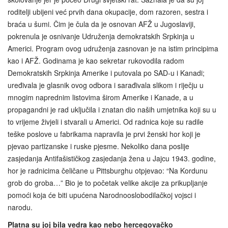
roditelji ubijeni već prvih dana okupacije, dom razoren, sestra i
braća u šumi. Čim je čula da je osnovan AFŽ u Jugoslaviji,
pokrenula je osnivanje Udruženja demokratskih Srpkinja u
Americi. Program ovog udruženja zasnovan je na istim principima
kao i AFŽ. Godinama je kao sekretar rukovodila radom
Demokratskih Srpkinja Amerike i putovala po SAD‑u i Kanadi;
uređivala je glasnik ovog odbora i sarađivala slikom i riječju u
mnogim naprednim listovima širom Amerike i Kanade, a u
propagandni je rad uključila i znatan dio naših umjetnika koji su u
to vrijeme živjeli i stvarali u Americi. Od radnica koje su radile
teške poslove u fabrikama napravila je prvi ženski hor koji je
pjevao partizanske i ruske pjesme. Nekoliko dana poslije
zasjedanja Antifašističkog zasjedanja žena u Jajcu 1943. godine,
hor je radnicima čeličane u Pittsburghu otpjevao: “Na Kordunu
grob do groba…” Bio je to početak velike akcije za prikupljanje
pomoći koja će biti upućena Narodnooslobodilačkoj vojsci i
narodu.
Platna su joj bila vedra kao nebo hercegovačko