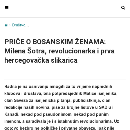
T
T
o
o
g
g
Društvo
PRIČE O BOSANSKIM ŽENAMA: Milena Šotra, revolucionark
g
g
l
l
PRIČE O BOSANSKIM ŽENAMA:
e
e
n
n
Milena Šotra, revolucionarka i prva
a
a
hercegovačka slikarica
v
v
i
i
g
g
a
a
Radila je na osnivanju mnogih za to vrijeme naprednih
t
t
klubova i društava, bila potpredsjednik Matice iseljenika,
i
i
član Saveza za iseljenička pitanja, publicistkinja, član
o
o
redakcije naših novina, piše za brojne listove u SAD u i
n
n
Kanadi, nekad pod pseudonimom, nekad pod punim
imenom, a sarađivala je i s istaknutim revolucionarima. Uz
gotovo bezbrojne političke i privatne obaveze, ipak nije