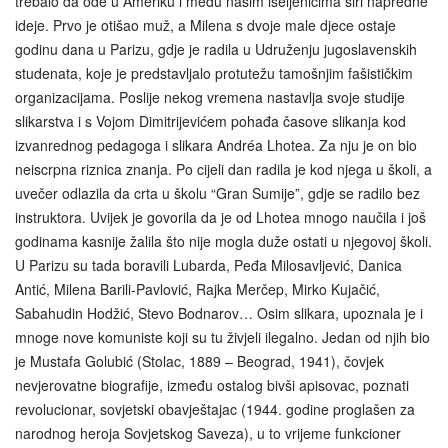
trebalo da ode u Ameriku i među našim iseljenicima širi napredne
ideje. Prvo je otišao muž, a Milena s dvoje male djece ostaje
godinu dana u Parizu, gdje je radila u Udruženju jugoslavenskih
studenata, koje je predstavljalo protutežu tamošnjim fašističkim
organizacijama. Poslije nekog vremena nastavlja svoje studije
slikarstva i s Vojom Dimitrijevićem pohađa časove slikanja kod
izvanrednog pedagoga i slikara Andréa Lhotea. Za nju je on bio
neiscrpna riznica znanja. Po cijeli dan radila je kod njega u školi, a
uvečer odlazila da crta u školu “Gran Sumije”, gdje se radilo bez
instruktora. Uvijek je govorila da je od Lhotea mnogo naučila i još
godinama kasnije žalila što nije mogla duže ostati u njegovoj školi.
U Parizu su tada boravili Lubarda, Peđa Milosavljević, Danica
Antić, Milena Barili-Pavlović, Rajka Merčep, Mirko Kujačić,
Sabahudin Hodžić, Stevo Bodnarov… Osim slikara, upoznala je i
mnoge nove komuniste koji su tu živjeli ilegalno. Jedan od njih bio
je Mustafa Golubić (Stolac, 1889 – Beograd, 1941), čovjek
nevjerovatne biografije, između ostalog bivši apisovac, poznati
revolucionar, sovjetski obavještajac (1944. godine proglašen za
narodnog heroja Sovjetskog Saveza), u to vrijeme funkcioner