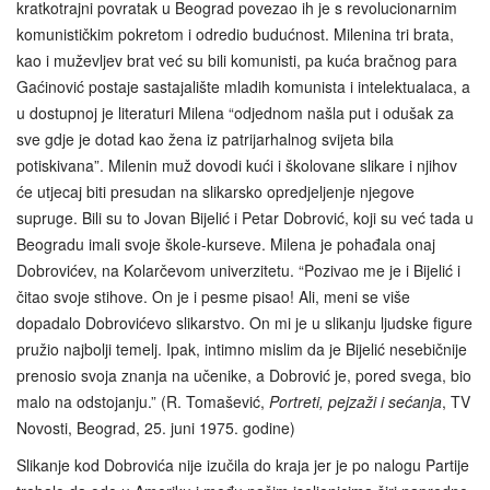
kratkotrajni povratak u Beograd povezao ih je s revolucionarnim
komunističkim pokretom i odredio budućnost. Milenina tri brata,
kao i muževljev brat već su bili komunisti, pa kuća bračnog para
Gaćinović postaje sastajalište mladih komunista i intelektualaca, a
u dostupnoj je literaturi Milena “odjednom našla put i odušak za
sve gdje je dotad kao žena iz patrijarhalnog svijeta bila
potiskivana”. Milenin muž dovodi kući i školovane slikare i njihov
će utjecaj biti presudan na slikarsko opredjeljenje njegove
supruge. Bili su to Jovan Bijelić i Petar Dobrović, koji su već tada u
Beogradu imali svoje škole-kurseve. Milena je pohađala onaj
Dobrovićev, na Kolarčevom univerzitetu. “Pozivao me je i Bijelić i
čitao svoje stihove. On je i pesme pisao! Ali, meni se više
dopadalo Dobrovićevo slikarstvo. On mi je u slikanju ljudske figure
pružio najbolji temelj. Ipak, intimno mislim da je Bijelić nesebičnije
prenosio svoja znanja na učenike, a Dobrović je, pored svega, bio
malo na odstojanju.” (R. Tomašević,
Portreti, pejzaži i sećanja
, TV
Novosti, Beograd, 25. juni 1975. godine)
Slikanje kod Dobrovića nije izučila do kraja jer je po nalogu Partije