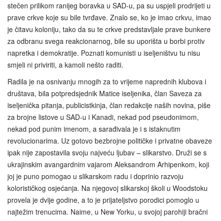
stečen prilikom ranijeg boravka u SAD‑u, pa su uspjeli prodrijeti u
prave crkve koje su bile tvrđave. Znalo se, ko je imao crkvu, imao
je čitavu koloniju, tako da su te crkve predstavljale prave bunkere
za odbranu svega reakcionarnog, bile su uporišta u borbi protiv
napretka i demokratije. Poznati komunisti u iseljeništvu tu nisu
smjeli ni priviriti, a kamoli nešto raditi.
Radila je na osnivanju mnogih za to vrijeme naprednih klubova i
društava, bila potpredsjednik Matice iseljenika, član Saveza za
iseljenička pitanja, publicistkinja, član redakcije naših novina, piše
za brojne listove u SAD‑u i Kanadi, nekad pod pseudonimom,
nekad pod punim imenom, a sarađivala je i s istaknutim
revolucionarima. Uz gotovo bezbrojne političke i privatne obaveze
ipak nije zapostavila svoju najveću ljubav – slikarstvo. Druži se s
ukrajinskim avangardnim vajarom Aleksandrom Arhipenkom, koji
joj je puno pomogao u slikarskom radu i doprinio razvoju
kolorističkog osjećanja. Na njegovoj slikarskoj školi u Woodstoku
provela je dvije godine, a to je prijateljstvo porodici pomoglo u
najtežim trenucima. Naime, u New Yorku, u svojoj parohiji bračni