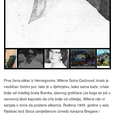
Prva žena‑slikar iz Hercegovine, Milena Šotra-Gaćinović imala je
neobičan životni put. Iako je u djetinjstvu, kako sama kaže, crtala
bolje od mlađeg brata Branka, slavnog grafičara (za koga se još u
osnovnoj školi šaputalo da crta bolje od učitelja), Milena nije ni
sanjala o tome da postane slikarica. Rođena 1909. godine u selu
Pješivac kod Stoca (smještenom između kanjona Bregave i