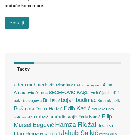
buduće komentare.
Tagovi
adem mehmedović
Alma
admir lisica
Alija Izetbegović
Amina ŠEĆEROVIĆ-KAŞLI
Arnautović
Amir Sijamhodžić.
bojan budimac
BiH
bakir izetbegović
Bosanski jezik
Bihać
Edib Kadić
Bošnjaci
Damir Hadžić
elvir resić
Enes
Filip
fahrudin vojić
Faris Nanić
enisa alagić
Ratkušić
Hamza Ridžal
Mursel Begović
Hrvatska
Jakub Salkić
Irfan Horozović
Izbori
korona virus