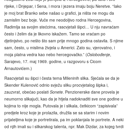
rijeke, i Dnjepar, i Sena, i mora i jezera imaju boju Neretve. “Iako
je moj brat Branko sebe našao u grafici, ja ništa ne mogu da
zamislim bez boje. Vuče me neodoljivo rodna Hercegovina,
Radimlja sa svojim stećcima, rascvjetali šipci… U nju navraćam
često i želim da je likovno iskažem. Tamo se vraćam po
djetinjstvo, po nešto što sam prije mnogo godina ostavila. S njime
sam, često, u mislima živjela u Americi. Zato su, vjerovatno, i
moja platna vedra kao nebo hercegovačko.” (
Oslobođenje
,
Sarajevo, 17. maj 1969. godine, u razgovoru s Cicom
Arnautovićem.)
Rascvjetali su šipci i česta tema Mileninih slika. Sjećala se da je
Skender Kulenović odnio svježu sliku procvjetalog šipka i,
zauzvrat, obećao poslati
Sonete
. Penzionerske dane provela je
neumorno slikajući, kao da je htjela nadoknaditi sve one godine u
kojima to nije mogla. Putovala je i slikala, četkicom “zapisivala”
predjele kroz koje je prolazila, družila se sa starim i novim
prijateljima koje je portretirala, pa im poklanjala te portrete. A neki
od njih imali su i slikarskog talenta, npr. Mak Dizdar, za kojeg tvrdi