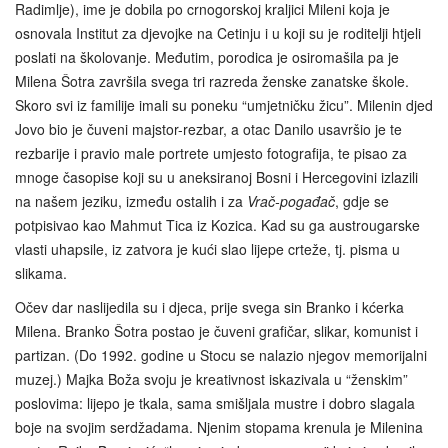
Radimlje), ime je dobila po crnogorskoj kraljici Mileni koja je
osnovala Institut za djevojke na Cetinju i u koji su je roditelji htjeli
poslati na školovanje. Međutim, porodica je osiromašila pa je
Milena Šotra završila svega tri razreda ženske zanatske škole.
Skoro svi iz familije imali su poneku “umjetničku žicu”. Milenin djed
Jovo bio je čuveni majstor-rezbar, a otac Danilo usavršio je te
rezbarije i pravio male portrete umjesto fotografija, te pisao za
mnoge časopise koji su u aneksiranoj Bosni i Hercegovini izlazili
na našem jeziku, između ostalih i za
Vrač-pogađač
, gdje se
potpisivao kao Mahmut Tica iz Kozica. Kad su ga austrougarske
vlasti uhapsile, iz zatvora je kući slao lijepe crteže, tj. pisma u
slikama.
Očev dar naslijedila su i djeca, prije svega sin Branko i kćerka
Milena. Branko Šotra postao je čuveni grafičar, slikar, komunist i
partizan. (Do 1992. godine u Stocu se nalazio njegov memorijalni
muzej.) Majka Boža svoju je kreativnost iskazivala u “ženskim”
poslovima: lijepo je tkala, sama smišljala mustre i dobro slagala
boje na svojim serdžadama. Njenim stopama krenula je Milenina