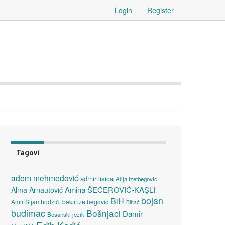
Login
Register
Tagovi
adem mehmedović
admir lisica
Alija Izetbegović
Amina ŠEĆEROVIĆ-KAŞLI
Alma Arnautović
bojan
BiH
Amir Sijamhodžić.
bakir izetbegović
Bihać
budimac
Bošnjaci
Damir
Bosanski jezik