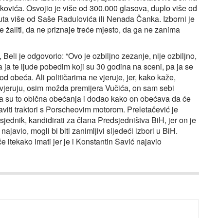
kovića. Osvojio je više od 300.000 glasova, duplo više od
uta više od Saše Radulovića ili Nenada Čanka. Izborni je
e žaliti, da ne priznaje treće mjesto, da ga ne zanima
 Beli je odgovorio: “Ovo je ozbiljno zezanje, nije ozbiljno,
a ja te ljude pobedim koji su 30 godina na sceni, pa ja se
d obeća. Ali političarima ne vjeruje, jer, kako kaže,
 vjeruju, osim možda premijera Vučića, on sam sebi
 da su to obična obećanja i dodao kako on obećava da će
aviti traktori s Porscheovim motorom. Preletačević je
sjednik, kandidirati za člana Predsjedništva BiH, jer on je
najavio, mogli bi biti zanimljivi sljedeći izbori u BiH.
e itekako imati jer je i Konstantin Savić najavio