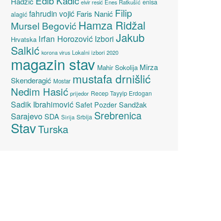
Edib Kadić
Hadžić
enisa
elvir resić
Enes Ratkušić
Filip
fahrudin vojić
Faris Nanić
alagić
Hamza Ridžal
Mursel Begović
Jakub
Irfan Horozović
Izbori
Hrvatska
Salkić
Lokalni izbori 2020
korona virus
magazin stav
Mirza
Mahir Sokolija
mustafa drnišlić
Skenderagić
Mostar
Nedim Hasić
Recep Tayyip Erdogan
prijedor
Sadik Ibrahimović
Sandžak
Safet Pozder
Srebrenica
Sarajevo
SDA
Srbija
Sirija
Stav
Turska