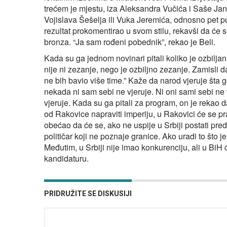
trećem je mjestu, iza Aleksandra Vučića i Saše Jan
Vojislava Šešelja ili Vuka Jeremića, odnosno pet p
rezultat prokomentirao u svom stilu, rekavši da će s
bronza. “Ja sam rođeni pobednik”, rekao je Beli.
Kada su ga jednom novinari pitali koliko je ozbiljan,
nije ni zezanje, nego je ozbiljno zezanje. Zamisli d
ne bih bavio više time.” Kaže da narod vjeruje šta go
nekada ni sam sebi ne vjeruje. Ni oni sami sebi ne
vjeruje. Kada su ga pitali za program, on je rekao
od Rakovice napraviti imperiju, u Rakovici će se pr
obećao da će se, ako ne uspije u Srbiji postati pred
političar koji ne poznaje granice. Ako uradi to što je 
Međutim, u Srbiji nije imao konkurenciju, ali u BiH ć
kandidaturu.
PRIDRUŽITE SE DISKUSIJI