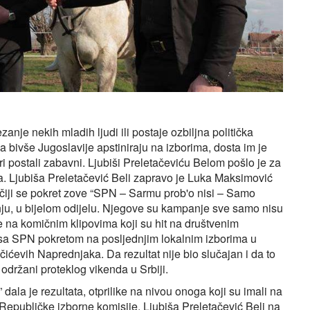
anje nekih mladih ljudi ili postaje ozbiljna politička
 bivše Jugoslavije apstiniraju na izborima, dosta im je
ri postali zabavni. Ljubiši Preletačeviću Belom pošlo je za
. Ljubiša Preletačević Beli zapravo je Luka Maksimović
 čiji se pokret zove “SPN – Sarmu prob'o nisi – Samo
onju, u bijelom odijelu. Njegove su kampanje sve samo nisu
e na komičnim klipovima koji su hit na društvenim
 sa SPN pokretom na posljednjim lokalnim izborima u
čićevih Naprednjaka. Da rezultat nije bio slučajan i da to
i održani proteklog vikenda u Srbiji.
la je rezultata, otprilike na nivou onoga koji su imali na
Republičke izborne komisije, Ljubiša Preletačević Beli na