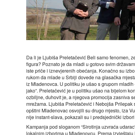
Da li je Ljubiša Preletačević Beli samo fenomen, zez
figura? Poznato je da mladi u gotovo svim državama
iste priče i iznevjerenih obećanja. Konačno su izbo
rukom da mlade u Srbiji dovede na glasačka mjesta
iz Mladenovca. U politiku je ušao s grupom mladih
jako”. Preletačević je u politiku ušao na bijelom k
ozbiljne, duhovit je, a njegova promocija zasniva s
mrežama. Ljubiša Preletačević i Nebojša Prilepak
opštini Mladenovac osvojili su drugo mjesto, iza Vu
nije instant‑slava, pokazali su i predsjednički izbor
Kampanja pod sloganom “Sirotinja uzvraća udarac” da
lokalnim izborima u Mladenovcu. Prema izvještaju 