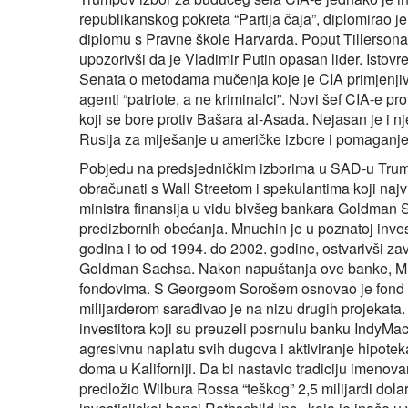
republikanskog pokreta “Partija čaja”, diplomirao je
diplomu s Pravne škole Harvarda. Poput Tillersona 
upozorivši da je Vladimir Putin opasan lider. Istovr
Senata o metodama mučenja koje je CIA primjenjiva
agenti “patriote, a ne kriminalci”. Novi šef CIA-e pr
koji se bore protiv Bašara al-Asada. Nejasan je i n
Rusija za miješanje u američke izbore i pomaganj
Pobjedu na predsjedničkim izborima u SAD-u Trump 
obračunati s Wall Streetom i spekulantima koji naj
ministra finansija u vidu bivšeg bankara Goldman
predizbornih obećanja. Mnuchin je u poznatoj invest
godina i to od 1994. do 2002. godine, ostvarivši z
Goldman Sachsa. Nakon napuštanja ove banke, Mnuc
fondovima. S Georgeom Sorošem osnovao je fond 
milijarderom sarađivao je na nizu drugih projekata
investitora koji su preuzeli posrnulu banku IndyMac
agresivnu naplatu svih dugova i aktiviranje hipote
doma u Kaliforniji. Da bi nastavio tradiciju imenov
predložio Wilbura Rossa “teškog” 2,5 milijardi dola