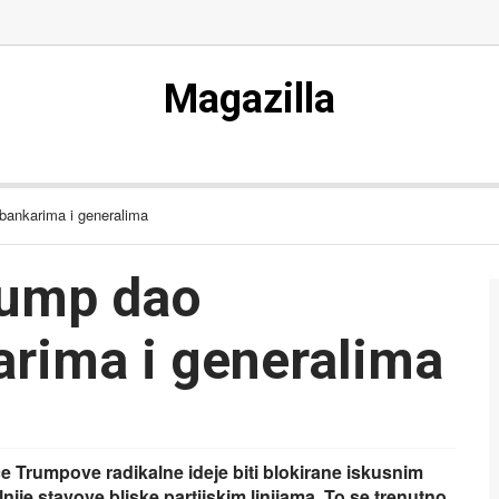
Magazilla
bankarima i generalima
rump dao
arima i generalima
će Trumpove radikalne ideje biti blokirane iskusnim
ije stavove bliske partijskim linijama. To se trenutno