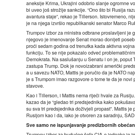
aneksije Krima, Ukrajini odobrio slanje ogromne vo
bi uveo još strožije sankcije. “Ono što bi Rusija ra
avantura staje”, rekao je Tillerson. Istovremeno, nij
je na njega izvršio republikanski senator Marco Ru
Trumpov izbor za ministra odbrane proslavljeni je g
njegovo je imenovanje Senat morao donijeti poseb
proći sedam godina od trenutka kada aktivna vojna
funkciju. To se nije pokazalo odveć problematičnim
Demokrata. Na saslušanju u Senatu i on je, poput T
zastupa Trump. Dok je novoizabrani američki preds
a u savezu NATO, Mattis je poručio da je NATO najus
je s Trumpom imao razgovore o tome te da je novi 
stavove.
Kao i Tillerson, i Mattis nema riječi hvale za Rusij
kazao da je “gledao tri predsjednika kako pokušav
su sva tri predsjednika doživjeli propast”. Mattis j
Rusijom kao i da, iako je otvoren za saradnju, SAD m
Sve samo ne ispunjavanje predizbornih obećan
Trumpov izbor za budućeg šefa CIA-e jednako je i