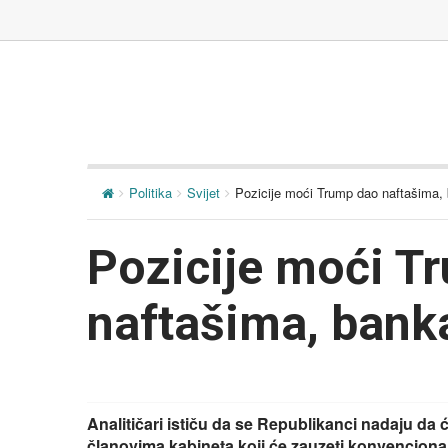
Politika
Svijet
Pozicije moći Trump dao naftašima, 
Pozicije moći T
naftašima, bank
Analitičari ističu da se Republikanci nadaju da 
članovima kabineta koji će zauzeti konvencionaln