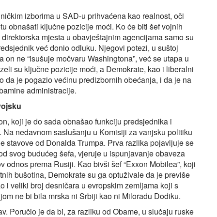
ičkim izborima u SAD-u prihvaćena kao realnost, oči
u obnašati ključne pozicije moći. Ko će biti šef vojnih
na direktorska mjesta u obavještajnim agencijama samo su
edsjednik već donio odluku. Njegovi potezi, u suštoj
a on ne “isušuje močvaru Washingtona”, već se utapa u
euzeli su ključne pozicije moći, a Demokrate, kao i liberalni
 da je pogazio većinu predizbornih obećanja, i da je na
Obamine administracije.
vojsku
on, koji je do sada obnašao funkciju predsjednika i
. Na nedavnom saslušanju u Komisiji za vanjsku politiku
ije stavove od Donalda Trumpa. Prva razlika pojavljuje se
 od svog budućeg šefa, vjeruje u ispunjavanje obaveza
 odnos prema Rusiji. Kao bivši šef “Exxon Mobilea”, koji
aftnih bušotina, Demokrate su ga optuživale da je previše
ao i veliki broj desničara u evropskim zemljama koji s
om ne bi bila mrska ni Srbiji kao ni Miloradu Dodiku.
av. Poručio je da bi, za razliku od Obame, u slučaju ruske