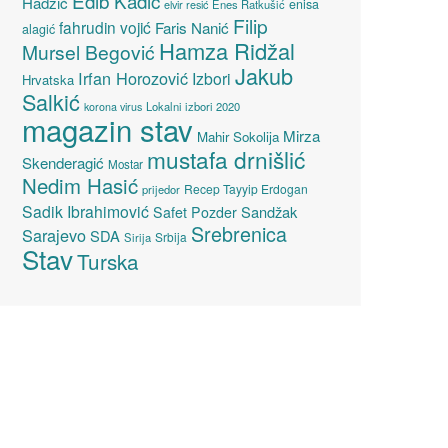
Edib Kadić
Hadžić
enisa
elvir resić
Enes Ratkušić
Filip
fahrudin vojić
Faris Nanić
alagić
Hamza Ridžal
Mursel Begović
Jakub
Irfan Horozović
Izbori
Hrvatska
Salkić
Lokalni izbori 2020
korona virus
magazin stav
Mirza
Mahir Sokolija
mustafa drnišlić
Skenderagić
Mostar
Nedim Hasić
Recep Tayyip Erdogan
prijedor
Sadik Ibrahimović
Sandžak
Safet Pozder
Srebrenica
Sarajevo
SDA
Srbija
Sirija
Stav
Turska