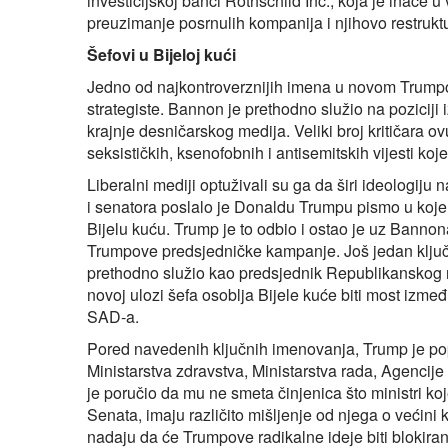
investicijskoj banci Rothschild Inc., koja je inače u
preuzimanje posrnulih kompanija i njihovo restruktu
Šefovi u Bijeloj kući
Jedno od najkontroverznijih imena u novom Trumpov
strategiste. Bannon je prethodno služio na poziciji
krajnje desničarskog medija. Veliki broj kritičara o
seksističkih, ksenofobnih i antisemitskih vijesti ko
Liberalni mediji optuživali su ga da širi ideologi
i senatora poslalo je Donaldu Trumpu pismo u koje
Bijelu kuću. Trump je to odbio i ostao je uz Bannona,
Trumpove predsjedničke kampanje. Još jedan ključn
prethodno služio kao predsjednik Republikanskog na
novoj ulozi šefa osoblja Bijele kuće biti most izm
SAD-a.
Pored navedenih ključnih imenovanja, Trump je popu
Ministarstva zdravstva, Ministarstva rada, Agencije 
je poručio da mu ne smeta činjenica što ministri koj
Senata, imaju različito mišljenje od njega o većini k
nadaju da će Trumpove radikalne ideje biti blokira