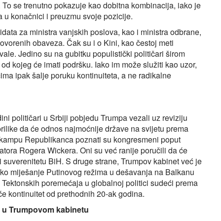
. To se trenutno pokazuje kao dobitna kombinacija, iako je
a u konačnici i preuzmu svoje pozicije.
idata za ministra vanjskih poslova, kao i ministra odbrane,
ovorenih obaveza. Čak su i o Kini, kao čestoj meti
vale. Jedino su na gubitku populistički političari širom
i i od kojeg će imati podršku. Iako im može služiti kao uzor,
ima ipak šalje poruku kontinuiteta, a ne radikalne
i političari u Srbiji pobjedu Trumpa vezali uz reviziju
rilike da će odnos najmoćnije države na svijetu prema
. U kampu Republikanca poznati su kongresmeni poput
atora Rogera Wickera. Oni su već ranije poručili da će
u i suverenitetu BiH. S druge strane, Trumpov kabinet već je
vako miješanje Putinovog režima u dešavanja na Balkanu
Tektonskih poremećaja u globalnoj politici sudeći prema
e kontinuitet od prethodnih 20-ak godina.
ike u Trumpovom kabinetu