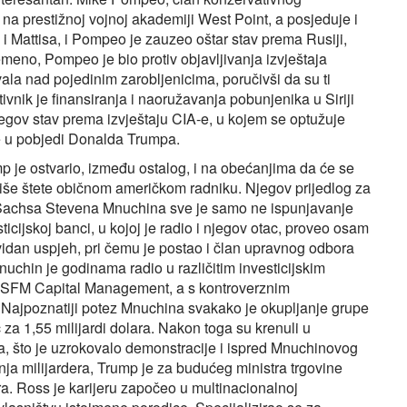
 na prestižnoj vojnoj akademiji West Point, a posjeduje i
i Mattisa, i Pompeo je zauzeo oštar stav prema Rusiji,
emeno, Pompeo je bio protiv objavljivanja izvještaja
la nad pojedinim zarobljenicima, poručivši da su ti
otivnik je finansiranja i naoružavanja pobunjenika u Siriji
jegov stav prema izvještaju CIA-e, u kojem se optužuje
e u pobjedi Donalda Trumpa.
je ostvario, između ostalog, i na obećanjima da će se
više štete običnom američkom radniku. Njegov prijedlog za
 Sachsa Stevena Mnuchina sve je samo ne ispunjavanje
icijskoj banci, u kojoj je radio i njegov otac, proveo osam
avidan uspjeh, pri čemu je postao i član upravnog odbora
hin je godinama radio u različitim investicijskim
SFM Capital Management, a s kontroverznim
. Najpoznatiji potez Mnuchina svakako je okupljanje grupe
 za 1,55 milijardi dolara. Nakon toga su krenuli u
ka, što je uzrokovalo demonstracije i ispred Mnuchinovog
anja milijardera, Trump je za budućeg ministra trgovine
ra. Ross je karijeru započeo u multinacionalnoj