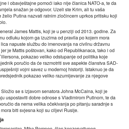
jne i obavještajne pomoći iako nije članica NATO-a, te da
zumjela snažan je odgovor. Uzeli ste Krim, ali tu vaša
e želio Putina nazvati ratnim zločincem uprkos pritisku koji
bio.
eneral James Mattis, koji je u penziji od 2013. godine. Za
nu odluku kojom ga izuzima od pravila po kojem mora
 lica napuste službu do imenovanja na civilnu državnu
 jer je Mattis poštovan, kako od Republikanaca, tako i od
illersona, pokazao veliko odstupanje od politika koje
jednik poručio da će razmotriti sve aspekte članstva SAD-
pješniji vojni savez u modernoj historiji. Istaknuo je da
predsjednik pokazao veliko razumijevanje za njegove
u. Složio se s izjavom senatora Johna McCaina, koji je
aju uspostaviti dobre odnose s Vladimirom Putinom, te da
e poručio da nema velika očekivanja po pitanju saradnje s
ora biti svjesna koji su ciljevi Rusije.
ja
nteresantan. Mike Pompeo, član konzervativnog