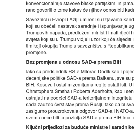
konvencionalnije stavove bliske partijskim linijama
rano govoriti o tome kakav će njihov odnos biti kad
Saveznici u Evropi i Aziji umireni su izjavama kand
koji su obećali nastavak saradnje i ispunjavanje ug
Trumpovih napada, predloženi ministri imali riječi h
svijeta koji su u Trumpu vidjeli uzor koji će slijedit
tim koji okuplja Trump u savezništvu s Republikanc
promjene.
Bez promjena u odnosu SAD-a prema BiH
Iako su predsjednik RS-a Milorad Dodik kao i pojedin
decenijske politike SAD-a prema Balkanu, sve su p
BiH, Kosovu i ostalim zemljama regije ostati isti
Christophera Smitha i Roberta Aderholta, kao i sen
ustrajati na podršci SAD-a teritorijalnom integritet
sada zauzeo čvrst stav prema Rusiji, tako da bi s
zasigurno prouzrokovala odgovor SAD-a i NATO-a. 
svemu neće biti, a pozicija SAD-a prema BiH imat ć
Ključni prijedlozi za buduće ministre i saradn