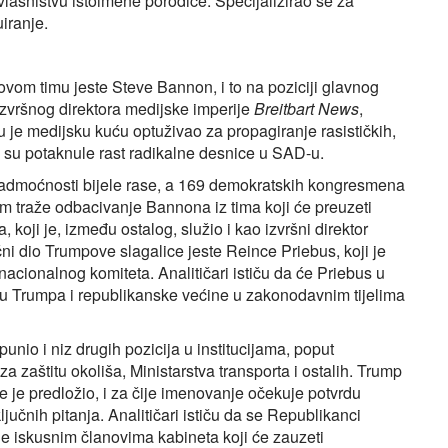
 vlasništvu istoimene porodice. Specijalizirao se za
iranje.
om timu jeste Steve Bannon, i to na poziciji glavnog
 izvršnog direktora medijske imperije
Breitbart News
,
vu je medijsku kuću optuživao za propagiranje rasističkih,
je su potaknule rast radikalne desnice u SAD-u.
ju nadmoćnosti bijele rase, a 169 demokratskih kongresmena
m traže odbacivanje Bannona iz tima koji će preuzeti
 koji je, između ostalog, služio i kao izvršni direktor
i dio Trumpove slagalice jeste Reince Priebus, koji je
cionalnog komiteta. Analitičari ističu da će Priebus u
eđu Trumpa i republikanske većine u zakonodavnim tijelima
nio i niz drugih pozicija u institucijama, poput
za zaštitu okoliša, Ministarstva transporta i ostalih. Trump
e je predložio, i za čije imenovanje očekuje potvrdu
ljučnih pitanja. Analitičari ističu da se Republikanci
ne iskusnim članovima kabineta koji će zauzeti