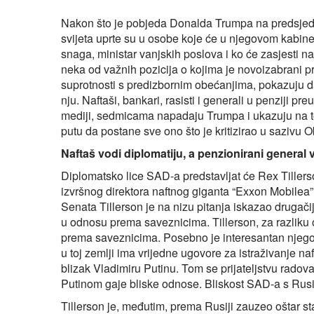
Nakon što je pobjeda Donalda Trumpa na predsjedn
svijeta uprte su u osobe koje će u njegovom kabinet
snaga, ministar vanjskih poslova i ko će zasjesti 
neka od važnih pozicija o kojima je novoizabrani pr
suprotnosti s predizbornim obećanjima, pokazuju d
nju. Naftaši, bankari, rasisti i generali u penziji pr
mediji, sedmicama napadaju Trumpa i ukazuju na to
putu da postane sve ono što je kritizirao u sazivu 
Naftaš vodi diplomatiju, a penzionirani general 
Diplomatsko lice SAD-a predstavljat će Rex Tillers
izvršnog direktora naftnog giganta “Exxon Mobilea”
Senata Tillerson je na nizu pitanja iskazao drugač
u odnosu prema saveznicima. Tillerson, za razliku
prema saveznicima. Posebno je interesantan njegov
u toj zemlji ima vrijedne ugovore za istraživanje n
blizak Vladimiru Putinu. Tom se prijateljstvu radov
Putinom gaje bliske odnose. Bliskost SAD-a s Rusij
Tillerson je, međutim, prema Rusiji zauzeo oštar st