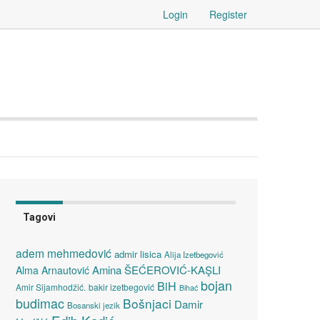
Login
Register
Tagovi
adem mehmedović
admir lisica
Alija Izetbegović
Amina ŠEĆEROVIĆ-KAŞLI
Alma Arnautović
bojan
BiH
Amir Sijamhodžić.
bakir izetbegović
Bihać
budimac
Bošnjaci
Damir
Bosanski jezik