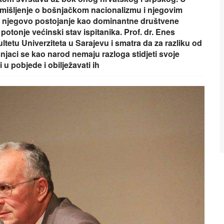
to mišljenje o bošnjačkom nacionalizmu i njegovim
li njegovo postojanje kao dominantne društvene
otonje većinski stav ispitanika. Prof. dr. Enes
ultetu Univerziteta u Sarajevu i smatra da za razliku od
jaci se kao narod nemaju razloga stidjeti svoje
i u pobjede i obilježavati ih