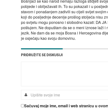
Bošnjaci se kao narod nemaju razloga stidjeti svoje p
pobjede i obilježavati ih. To su pokazali i u poslj
stavom i ponašanjem zadivili su cijeli svijet svojim 
koji do posljednje decenije prošlog stoljeća nisu zn
po svijetu mogu ponosno i slobodno kazati: DA JA
poštujem. Ne dopuštam da se o meni iznose laži i n
jezik. Ne dam da se moja Bosna i Hercegovina dijeli 
je osjećaju kao svoju domovinu.
PRIDRUŽITE SE DISKUSIJI
Sačuvaj moje ime, email i web stranicu u ov