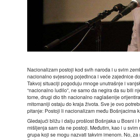
Nacionalizam postoji kod svih naroda i u svim zeml
nacionalno svjesnog pojedinca i veće zajednice dola
Takvoj situaciji pogoduju mnoge unutrašnje i vanjsk
“nacionalno ludilo”, ne samo da negira da su bili n
tome, drugi dio tih nacionalno naglašenije orijentir
mitomaniji ostaju do kraja života. Sve je ovo potre
pitanje: Postoji li nacionalizam među Bošnjacima
Gledajući bližu i dalju prošlost Bošnjaka u Bosni i 
mišljenja sam da ne postoji. Međutim, kao i u svi
grupa koji se mogu nazvati takvim imenom. No, za r