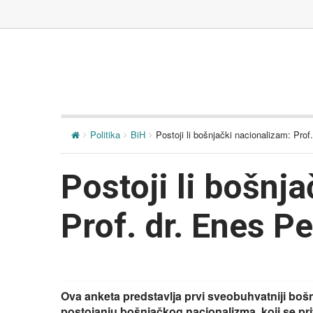
Politika
BiH
Postoji li bošnjački nacionalizam: Prof.
Postoji li bošnj
Prof. dr. Enes Pe
Ova anketa predstavlja prvi sveobuhvatniji boš
postojanju bošnjačkog nacionalizma, koji se pr