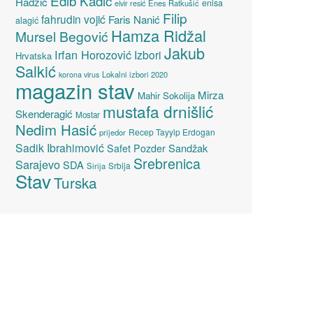
Edib Kadić
Hadžić
enisa
elvir resić
Enes Ratkušić
Filip
fahrudin vojić
Faris Nanić
alagić
Hamza Ridžal
Mursel Begović
Jakub
Irfan Horozović
Izbori
Hrvatska
Salkić
Lokalni izbori 2020
korona virus
magazin stav
Mirza
Mahir Sokolija
mustafa drnišlić
Skenderagić
Mostar
Nedim Hasić
Recep Tayyip Erdogan
prijedor
Sadik Ibrahimović
Sandžak
Safet Pozder
Srebrenica
Sarajevo
SDA
Srbija
Sirija
Stav
Turska