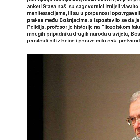
anketi Stava naši su sagovornici iznijeli vlasti
manifestacijama, ili su u potpunosti opovrgava
prakse među Bošnjacima, a ispostavilo se da je p
Pelidija, profesor je historije na Filozofskom fak
mnogih pripadnika drugih naroda u svijetu, Bošn
prošlosti niti zločine i poraze mitološki pretvarat