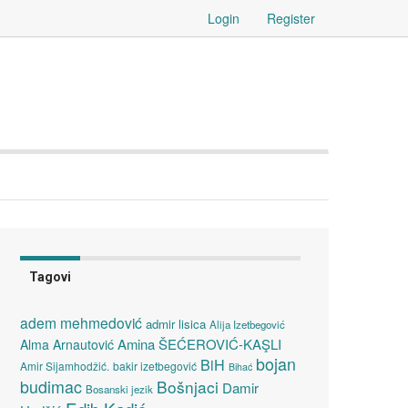
Login
Register
Tagovi
adem mehmedović
admir lisica
Alija Izetbegović
Amina ŠEĆEROVIĆ-KAŞLI
Alma Arnautović
bojan
BiH
Amir Sijamhodžić.
bakir izetbegović
Bihać
budimac
Bošnjaci
Damir
Bosanski jezik