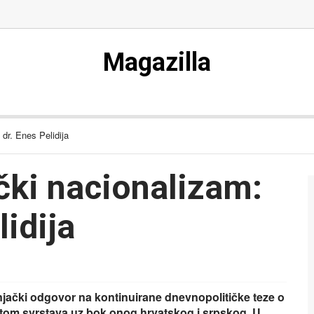
Magazilla
 dr. Enes Pelidija
ački nacionalizam:
lidija
njački odgovor na kontinuirane dnevnopolitičke teze o
itom svrstava uz bok onog hrvatskog i srpskog. U