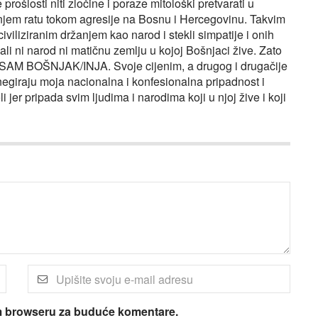
rošlosti niti zločine i poraze mitološki pretvarati u
ednjem ratu tokom agresije na Bosnu i Hercegovinu. Takvim
civiliziranim držanjem kao narod i stekli simpatije i onih
ali ni narod ni matičnu zemlju u kojoj Bošnjaci žive. Zato
 SAM BOŠNJAK/INJA. Svoje cijenim, a drugog i drugačije
egiraju moja nacionalna i konfesionalna pripadnost i
jer pripada svim ljudima i narodima koji u njoj žive i koji
om browseru za buduće komentare.